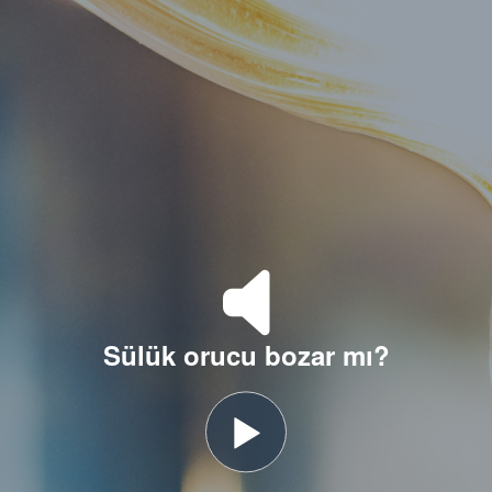
Sülük orucu bozar mı?