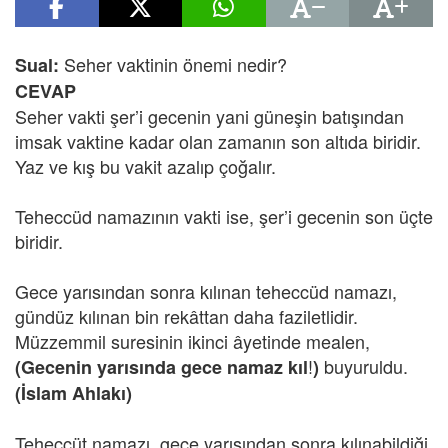
Seher vaktinin önemi nedir?
Sual:
CEVAP
Seher vakti şer’i gecenin yani güneşin batışından
imsak vaktine kadar olan zamanın son altıda biridir.
Yaz ve kış bu vakit azalıp çoğalır.
Teheccüd namazının vakti ise, şer’i gecenin son üçte
biridir.
Gece yarısından sonra kılınan teheccüd namazı,
gündüz kılınan bin rekâttan daha faziletlidir.
Müzzemmil suresinin ikinci âyetinde mealen,
!
buyuruldu.
(Gecenin yarısında gece namaz kıl
)
(İslam Ahlakı)
Teheccüt namazı, gece yarısından sonra kılınabildiği