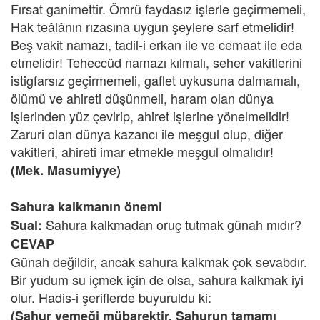
Fırsat ganimettir. Ömrü faydasız işlerle geçirmemeli,
Hak teâlânın rızasına uygun şeylere sarf etmelidir!
Beş vakit namazı, tadil-i erkan ile ve cemaat ile eda
etmelidir! Teheccüd namazı kılmalı, seher vakitlerini
istigfarsız geçirmemeli, gaflet uykusuna dalmamalı,
ölümü ve ahireti düşünmeli, haram olan dünya
işlerinden yüz çevirip, ahiret işlerine yönelmelidir!
Zaruri olan dünya kazancı ile meşgul olup, diğer
vakitleri, ahireti imar etmekle meşgul olmalıdır!
(Mek. Masumiyye)
Sahura kalkmanın önemi
Sahura kalkmadan oruç tutmak günah mıdır?
Sual:
CEVAP
Günah değildir, ancak sahura kalkmak çok sevabdır.
Bir yudum su içmek için de olsa, sahura kalkmak iyi
olur. Hadis-i şeriflerde buyuruldu ki:
(Sahur yemeği mübarektir. Sahurun tamamı