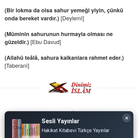
(Bir lokma da olsa sahur yemeği yiyin, çünkü
[Deylemî]
onda bereket vardır.)
(Müminin sahurunun hurmayla olması ne
[Ebu Davud]
güzeldir.)
(Allahü teâlâ, sahura kalkanl
ara rahmet eder.)
[Taberanî]
Copyright © 2008 - Dinimiz İslam. Her Hakkı Saklıdır.
×
Sesli Yayınlar
Sitemizdeki bilgiler, bütün insanların istifadesi için
Hakikat Kitabevi Türkçe Yayınlar
hazırlanmıştır. Orijinaline sadık kalmak şartıyla, izin