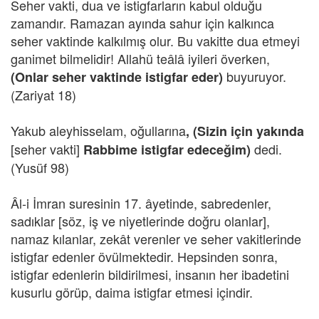
Seher vakti, dua ve istigfarların kabul olduğu
zamandır. Ramazan ayında sahur için kalkınca
seher vaktinde kalkılmış olur. Bu vakitte dua etmeyi
ganimet bilmelidir! Allahü teâlâ iyileri överken,
buyuruyor.
(Onlar seher vaktinde istigfar eder)
(Zariyat 18)
Yakub aleyhisselam, oğullarına
, (Sizin için yakında
[seher vakti]
dedi.
Rabbime istigfar edeceğim)
(Yusüf 98)
Âl-i İmran suresinin 17. âyetinde, sabredenler,
sadıklar [söz, iş ve niyetlerinde doğru olanlar],
namaz kılanlar, zekât verenler ve seher vakitlerinde
istigfar edenler övülmektedir. Hepsinden sonra,
istigfar edenlerin bildirilmesi, insanın her ibadetini
kusurlu görüp, daima istigfar etmesi içindir.