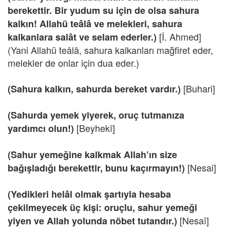
berekettir. Bir yudum su için de olsa sahura
kalkın! Allahü teâlâ ve melekleri, sahura
[İ. Ahmed]
kalkanlara salât ve selam ederler.)
(Yani Allahü teâlâ, sahura kalkanları mağfiret eder,
melekler de onlar için dua eder.)
[Buhari]
(Sahura kalkın, sahurda bereket vardır.)
(Sahurda yemek yiyerek, oruç tutmanıza
[Beyhekî]
yardımcı olun!)
(Sahur yemeğine kalkmak Allah’ın size
[Nesai]
bağışladığı berekettir, bunu kaçırmayın!)
(Yedikleri helâl olmak şartıyla hesaba
çekilmeyecek üç kişi: oruçlu, sahur yemeği
[Nesaî]
yiyen ve Allah yolunda nöbet tutandır.)