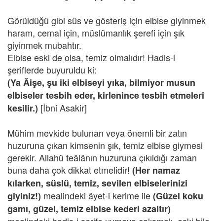
Görüldüğü gibi süs ve gösteriş için elbise giyinmek
haram, cemal için, müslümanlık şerefi için şık
giyinmek mubahtır.
Elbise eski de olsa, temiz olmalıdır! Hadis-i
şeriflerde buyuruldu ki:
(Ya Âişe, şu iki elbiseyi yıka, bilmiyor musun
elbiseler tesbih eder, kirlenince tesbih etmeleri
[İbni Asakir]
kesilir.)
Mühim mevkide bulunan veya önemli bir zatın
huzuruna çıkan kimsenin şık, temiz elbise giymesi
gerekir. Allahü teâlânın huzuruna çıkıldığı zaman
buna daha çok dikkat etmelidir!
(Her namaz
kılarken, süslü, temiz, sevilen elbiselerinizi
mealindeki âyet-i kerime ile
giyiniz!)
(Güzel koku
gamı, güzel, temiz elbise kederi azaltır)