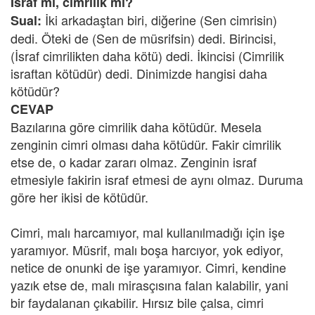
İsraf mı, cimrilik mi?
İki arkadaştan biri, diğerine (Sen cimrisin)
Sual:
dedi. Öteki de (Sen de müsrifsin) dedi. Birincisi,
(İsraf cimrilikten daha kötü) dedi. İkincisi (Cimrilik
israftan kötüdür) dedi. Dinimizde hangisi daha
kötüdür?
CEVAP
Bazılarına göre cimrilik daha kötüdür. Mesela
zenginin cimri olması daha kötüdür. Fakir cimrilik
etse de, o kadar zararı olmaz. Zenginin israf
etmesiyle fakirin israf etmesi de aynı olmaz. Duruma
göre her ikisi de kötüdür.
Cimri, malı harcamıyor, mal kullanılmadığı için işe
yaramıyor. Müsrif, malı boşa harcıyor, yok ediyor,
netice de onunki de işe yaramıyor. Cimri, kendine
yazık etse de, malı mirasçısına falan kalabilir, yani
bir faydalanan çıkabilir. Hırsız bile çalsa, cimri