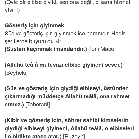
(Öyle bir elbise giy ki, sen ona değil, o sana hizmet
etsin!)
Gösteriş için giyinmek
Süs ve gösteriş için giyinmek ise haramdır. Hadis-i
şeriflerde buyuruldu ki:
[İbni Mace]
(Süsten kaçınmak imandandır.)
(Allahü teâlâ mütevazı elbise giyineni sever.)
[Beyheki]
(Süs ve gösteriş için giydiği elbiseyi, üstünden
çıkarmadığı müddetçe Allahü teâlâ, ona rahmet
[Taberani]
etmez.)
(Kibir ve gösteriş için, şöhret sahibi kimselerin
giydiği elbiseyi giyineni, Allahü teâlâ, o elbiseleri
[Ruzeyn]
ile birlikte ateşe atar.)