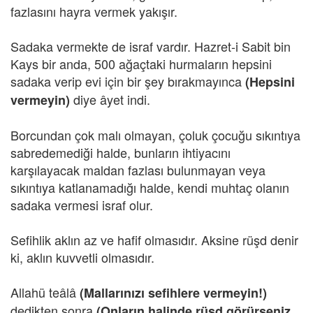
fazlasını hayra vermek yakışır.
Sadaka vermekte de israf vardır. Hazret-i Sabit bin
Kays bir anda, 500 ağaçtaki hurmaların hepsini
sadaka verip evi için bir şey bırakmayınca
(Hepsini
diye âyet indi.
vermeyin)
Borcundan çok malı olmayan, çoluk çocuğu sıkıntıya
sabredemediği halde, bunların ihtiyacını
karşılayacak maldan fazlası bulunmayan veya
sıkıntıya katlanamadığı halde, kendi muhtaç olanın
sadaka vermesi israf olur.
Sefihlik aklın az ve hafif olmasıdır. Aksine rüşd denir
ki, aklın kuvvetli olmasıdır.
Allahü teâlâ
(Mallarınızı sefihlere vermeyin!)
dedikten sonra
(Onların halinde rüşd görürseniz,