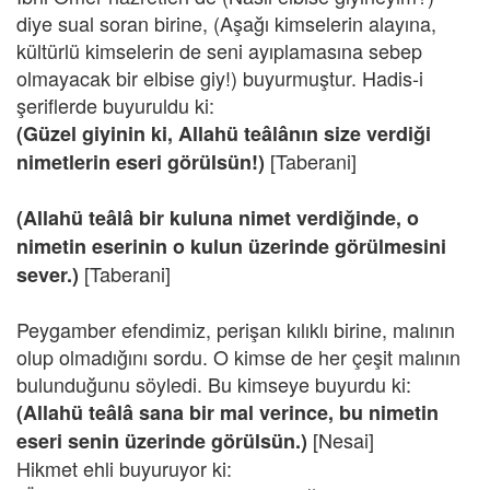
diye sual soran birine, (Aşağı kimselerin alayına,
kültürlü kimselerin de seni ayıplamasına sebep
olmayacak bir elbise giy!) buyurmuştur. Hadis-i
şeriflerde buyuruldu ki:
(Güzel giyinin ki, Allahü teâlânın size verdiği
[Taberani]
nimetlerin eseri görülsün!)
(Allahü teâlâ bir kuluna nimet verdiğinde, o
nimetin eserinin o kulun üzerinde görülmesini
[Taberani]
sever.)
Peygamber efendimiz, perişan kılıklı birine, malının
olup olmadığını sordu. O kimse de her çeşit malının
bulunduğunu söyledi. Bu kimseye buyurdu ki:
(Allahü teâlâ sana bir mal verince, bu nimetin
[Nesai]
eseri senin üzerinde görülsün.)
Hikmet ehli buyuruyor ki: