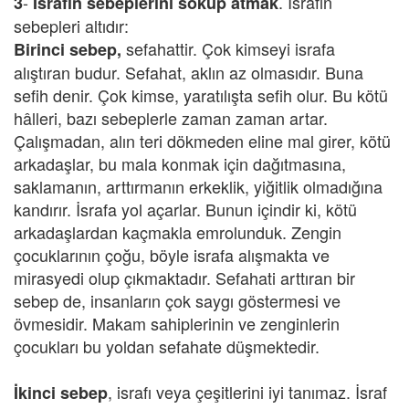
-
. İsrafın
3
İsrafın sebeplerini söküp atmak
sebepleri altıdır:
sefahattir. Çok kimseyi israfa
Birinci sebep,
alıştıran budur. Sefahat, aklın az olmasıdır. Buna
sefih denir. Çok kimse, yaratılışta sefih olur. Bu kötü
hâlleri, bazı sebeplerle zaman zaman artar.
Çalışmadan, alın teri dökmeden eline mal girer, kötü
arkadaşlar, bu mala konmak için dağıtmasına,
saklamanın, arttırmanın erkeklik, yiğitlik olmadığına
kandırır. İsrafa yol açarlar. Bunun içindir ki, kötü
arkadaşlardan kaçmakla emrolunduk. Zengin
çocuklarının çoğu, böyle israfa alışmakta ve
mirasyedi olup çıkmaktadır. Sefahati arttıran bir
sebep de, insanların çok saygı göstermesi ve
övmesidir. Makam sahiplerinin ve zenginlerin
çocukları bu yoldan sefahate düşmektedir.
, israfı veya çeşitlerini iyi tanımaz. İsraf
İkinci sebep