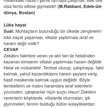
mealindeki hadis-i şerife uymaya çalışmalı, eski bile
olsa temiz elbise giymelidir!
(M.Rabbani, Edeb-üd-
dünya, Bostan)
Lüks hayat
Muhtaçların bulunduğu bir ülkede zenginlerin
Sual:
lüks hayat yaşaması, villalar yaptırması israf ve
haram değil midir?
CEVAP
Zekâtını fakirlere veren ve alın teri ile helalinden
kazanan kimsenin villalar yaptırması haram değildir.
Helal ve mübarektir. Tembel oturup, çalışmayıp, fakir
kalmak, yahut kazandıklarını haram şeylere verip,
basit meskende kalmak uygun değildir. Böyle
tembellerin ve malını haramlara israf edenlerin
yüzünden, çalışkanlar niçin suçlu olsun! Zekâtını
verenlerin köşklerde, villalarda oturmaları, şık
giyinmeleri, fennin bulduğu bütün kolaylıklardan