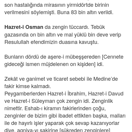
son hastalığında mirasının yirmidörtde birinin
verilmesini söylemişti. Buna 83 bin altın verildi.
da zengin tüccardı. Tebük
Hazret-i Osman
gazasında on bin altın ve mal yüklü bin deve verip
Resulullah efendimizin duasına kavuştu.
Bunların dördü de aşere-i mübeşşereden [Cennete
gideceği ismen müjdelenen on kişiden] idi.
Zekât ve ganimet ve ticaret sebebi ile Medine’de
fakir kimse kalmadı.
Peygamberlerden Hazret-i İbrahim, Hazret-i Davud
ve Hazret-i Süleyman çok zengin idi. Zenginlik
nimettir. Eshab-ı kiramın fakirlerinden çoğu,
zenginler de bizim gibi ibadet ettikten başka, malları
ile de hayırlı işler yaparak çok sevap kazanıyorlar
diye, agniya-yı şakirine [şükreden zenginlere]