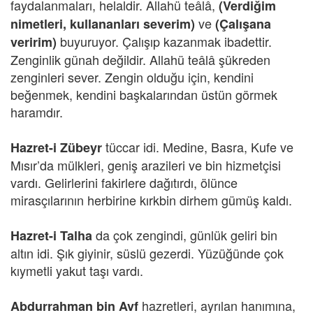
faydalanmaları, helaldir. Allahü teâlâ,
(Verdiğim
ve
nimetleri, kullananları severim)
(Çalışana
buyuruyor. Çalışıp kazanmak ibadettir.
veririm)
Zenginlik günah değildir. Allahü teâlâ şükreden
zenginleri sever. Zengin olduğu için, kendini
beğenmek, kendini başkalarından üstün görmek
haramdır.
tüccar idi. Medine, Basra, Kufe ve
Hazret-i Zübeyr
Mısır’da mülkleri, geniş arazileri ve bin hizmetçisi
vardı. Gelirlerini fakirlere dağıtırdı, ölünce
mirasçılarının herbirine kırkbin dirhem gümüş kaldı.
da çok zengindi, günlük geliri bin
Hazret-i Talha
altın idi. Şık giyinir, süslü gezerdi. Yüzüğünde çok
kıymetli yakut taşı vardı.
hazretleri, ayrılan hanımına,
Abdurrahman bin Avf