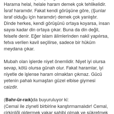
Harama helal, helale haram demek çok tehlikelidir.
İsraf haramdır. Fakat kendi görüşüne göre, (Şunlar
israf olduğu için haramdır) demek çok yanlıştır.
Dinde herkes, kendi görüşünü ortaya koyarsa, insan
sayısı kadar din ortaya çıkar. Buna da din değil,
felsefe denir. Eğer islam âlimlerinden nakil yapılırsa,
fetva verilen kavil seçilirse, sadece bir hüküm
meydana çıkar.
Mubah olan işlerde niyet önemlidir. Niyet iyi olursa
sevap, kötü olursa günah olur. Fakat haramlar, iyi
niyetle de işlense haram olmaktan çıkmaz. Gücü
yetenin pahalı kumaştan güzel elbise giymesi
caizdir.
(
da buyuruluyor ki:
Bahr-ür-raık)
(Cemal ile ziyneti birbirine karıştırmamalıdır! Cemal,
çirkinliği gidermek vakar sahibi olmak ve şükretmek