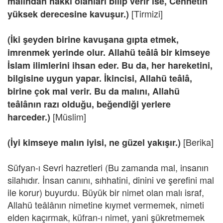
malından hakkı olanları bilip verir ise, Cennetin
[Tirmizi]
yüksek derecesine kavuşur.)
(İki şeyden birine kavuşana gıpta etmek,
imrenmek yerinde olur. Allahü teâlâ bir kimseye
İslam ilimlerini ihsan eder. Bu da, her hareketini,
bilgisine uygun yapar. İkincisi, Allahü teâlâ,
birine çok mal verir. Bu da malını, Allahü
teâlânın razı olduğu, beğendiği yerlere
[Müslim]
harceder.)
[Berika]
(İyi kimseye malın iyisi, ne güzel yakışır.)
Süfyan-ı Sevri hazretleri (Bu zamanda mal, insanın
silahıdır. İnsan canını, sıhhatini, dinini ve şerefini mal
ile korur) buyurdu. Büyük bir nimet olan malı israf,
Allahü teâlânın nimetine kıymet vermemek, nimeti
elden kaçırmak, küfran-ı nimet, yani şükretmemek