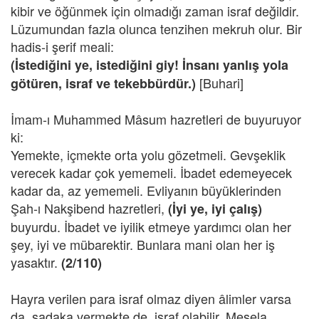
kibir ve öğünmek için olmadığı zaman israf değildir.
Lüzumundan fazla olunca tenzihen mekruh olur. Bir
hadis-i şerif meali:
(İstediğini ye, istediğini giy! İnsanı yanlış yola
[Buhari]
götüren, israf ve tekebbürdür.)
İmam-ı Muhammed Mâsum hazretleri de buyuruyor
ki:
Yemekte, içmekte orta yolu gözetmeli. Gevşeklik
verecek kadar çok yememeli. İbadet edemeyecek
kadar da, az yememeli. Evliyanın büyüklerinden
Şah-ı Nakşibend hazretleri,
(İyi ye, iyi çalış)
buyurdu. İbadet ve iyilik etmeye yardımcı olan her
şey, iyi ve mübarektir. Bunlara mani olan her iş
yasaktır.
(2/110)
Hayra verilen para israf olmaz diyen âlimler varsa
da,
sadaka vermekte de, israf olabilir. Mesela