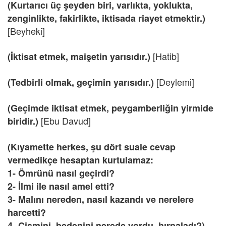
(Kurtarıcı üç şeyden biri, varlıkta, yoklukta,
zenginlikte, fakirlikte, iktisada riayet etmektir.)
[Beyheki]
[Hatib]
(İktisat etmek, maişetin yarısıdır.)
[Deylemi]
(Tedbirli olmak, geçimin yarısıdır.)
(Geçimde iktisat etmek, peygamberliğin yirmide
[Ebu Davud]
biridir.)
(Kıyamette herkes, şu dört suale cevap
vermedikçe hesaptan kurtulamaz:
1- Ömrünü nasıl geçirdi?
2- İlmi ile nasıl amel etti?
3- Malını nereden, nasıl kazandı ve nerelere
harcetti?
4- Cismini, bedenini nerede yordu, hırpaladı?)