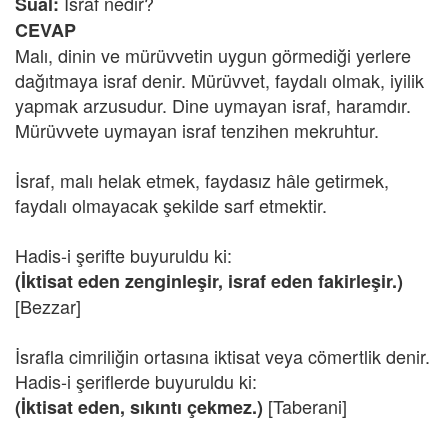
İsraf nedir?
Sual:
CEVAP
Malı, dinin ve mürüvvetin uygun görmediği yerlere
dağıtmaya israf denir. Mürüvvet, faydalı olmak, iyilik
yapmak arzusudur. Dine uymayan israf, haramdır.
Mürüvvete uymayan israf tenzihen mekruhtur.
İsraf, malı helak etmek, faydasız hâle getirmek,
faydalı olmayacak şekilde sarf etmektir.
Hadis-i şerifte buyuruldu ki:
(İktisat eden zenginleşir, israf eden fakirleşir.)
[Bezzar]
İsrafla cimriliğin ortasına iktisat veya cömertlik denir.
Hadis-i şeriflerde buyuruldu ki:
[Taberani]
(İktisat eden, sıkıntı çekmez.)