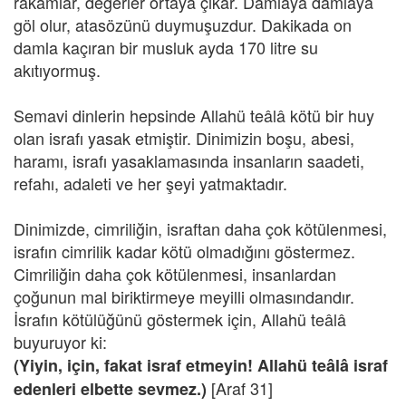
rakamlar, değerler ortaya çıkar. Damlaya damlaya
göl olur, atasözünü duymuşuzdur. Dakikada on
damla kaçıran bir musluk ayda 170 litre su
akıtıyormuş.
Semavi dinlerin hepsinde Allahü teâlâ kötü bir huy
olan israfı yasak etmiştir. Dinimizin boşu, abesi,
haramı, israfı yasaklamasında insanların saadeti,
refahı, adaleti ve her şeyi yatmaktadır.
Dinimizde, cimriliğin, israftan daha çok kötülenmesi,
israfın cimrilik kadar kötü olmadığını göstermez.
Cimriliğin daha çok kötülenmesi, insanlardan
çoğunun mal biriktirmeye meyilli olmasındandır.
İsrafın kötülüğünü göstermek için, Allahü teâlâ
buyuruyor ki:
(Yiyin, için, fakat israf etmeyin! Allahü teâlâ israf
[Araf 31]
edenleri elbette sevmez.)