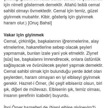
için nimeti göstermek demektir. Allahü teâlâ cemal
sahibi olmayı övmektedir. Cemal için temiz, güzel
giyinmek mubahtır. Kibir, gösteriş için giyinmek
haram olur.) [Oruç Bahsi]
Vakar için giyinmek
Cemal, çirkinliğe, başkalarının iğrenmelerine, alay
etmelerine, hakaretlerine sebep olacak şeyleri
yapmamak, bunları izale yani yok etmektir. Ziynet
[süs] ise, başkalarını imrendirecek, onlara üstünlük
sağlayacak ve övünülecek şeyleri yapmak demektir.
Cemal sahibi olmak için bulunduğu yerde âdet olan
şeylerden, haram olmayan en iyi elbiseyi giyinmek
gerekir. Hazret-i Ömer, (İki çeşit elbiseniz olsun, biri
şık, diğeri de mütevazı. Elbisenin şık, temiz olması,
insanın şerefinin icabıdır) buyurdu.
İbni Ömer hazretleri de (Nasıl elbise giyineyim?)