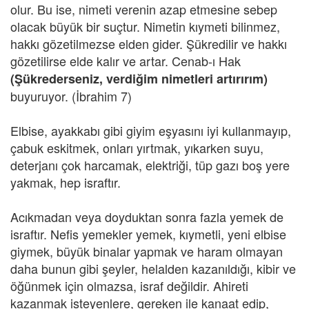
olur. Bu ise, nimeti verenin azap etmesine sebep
olacak büyük bir suçtur. Nimetin kıymeti bilinmez,
hakkı gözetilmezse elden gider. Şükredilir ve hakkı
gözetilirse elde kalır ve artar. Cenab-ı Hak
(Şükrederseniz, verdiğim nimetleri artırırım)
buyuruyor. (İbrahim 7)
Elbise, ayakkabı gibi giyim eşyasını iyi kullanmayıp,
çabuk eskitmek, onları yırtmak, yıkarken suyu,
deterjanı çok harcamak, elektriği, tüp gazı boş yere
yakmak, hep israftır.
Acıkmadan veya doyduktan sonra fazla yemek de
israftır. Nefis yemekler yemek, kıymetli, yeni elbise
giymek, büyük binalar yapmak ve haram olmayan
daha bunun gibi şeyler, helalden kazanıldığı, kibir ve
öğünmek için olmazsa, israf değildir. Ahireti
kazanmak isteyenlere, gereken ile kanaat edip,