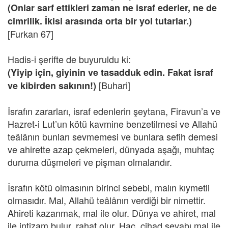
(Onlar sarf ettikleri zaman ne israf ederler, ne de
cimrilik. İkisi arasında orta bir yol tutarlar.)
[Furkan 67]
Hadis-i şerifte de buyuruldu ki:
(Yiyip için, giyinin ve tasadduk edin. Fakat israf
[Buhari]
ve kibirden sakının!)
İsrafın zararları, israf edenlerin şeytana, Firavun’a ve
Hazret-i Lut’un kötü kavmine benzetilmesi ve Allahü
teâlânın bunları sevmemesi ve bunlara sefih demesi
ve ahirette azap çekmeleri, dünyada aşağı, muhtaç
duruma düşmeleri ve pişman olmalarıdır.
İsrafın kötü olmasının birinci sebebi, malın kıymetli
olmasıdır. Mal, Allahü teâlânın verdiği bir nimettir.
Ahireti kazanmak, mal ile olur. Dünya ve ahiret, mal
ile intizam bulur, rahat olur. Hac, cihad sevabı mal ile