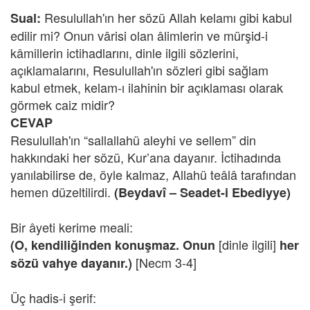
Resulullah'ın her sözü Allah kelamı gibi kabul
Sual:
edilir mi? Onun vârisi olan âlimlerin ve mürşid-i
kâmillerin ictihadlarını, dinle ilgili sözlerini,
açıklamalarını, Resulullah'ın sözleri gibi sağlam
kabul etmek, kelam-ı ilahinin bir açıklaması olarak
görmek caiz midir?
CEVAP
Resulullah'ın “sallallahü aleyhi ve sellem” din
hakkındaki her sözü, Kur’ana dayanır. İctihadında
yanılabilirse de, öyle kalmaz, Allahü teâlâ tarafından
hemen düzeltilirdi.
(Beydavî – Seadet-i Ebediyye)
Bir âyeti kerime meali:
[dinle ilgili]
(O, kendiliğinden konuşmaz. Onun
her
[Necm 3-4]
sözü vahye dayanır.)
Üç hadis-i şerif: