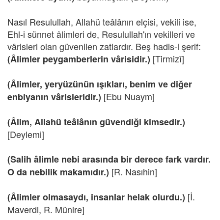
Nasıl Resulullah, Allahü teâlânın elçisi, vekili ise,
Ehl-i sünnet âlimleri de, Resulullah'ın vekilleri ve
vârisleri olan güvenilen zatlardır. Beş hadis-i şerif:
[Tirmizî]
(Âlimler peygamberlerin vârisidir.)
(Âlimler, yeryüzünün ışıkları, benim ve diğer
[Ebu Nuaym]
enbiyanın vârisleridir.)
(Âlim, Allahü teâlânın güvendiği kimsedir.)
[Deylemi]
(Salih âlimle nebi arasında bir derece fark vardır.
[R. Nasıhin]
O da nebilik makamıdır.)
[İ.
(Âlimler olmasaydı, insanlar helak olurdu.)
Maverdi, R. Münire]