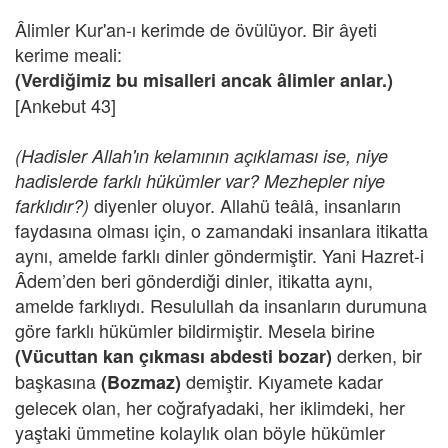
Âlimler Kur'an-ı kerimde de övülüyor. Bir âyeti
kerime meali:
(Verdiğimiz bu misalleri ancak âlimler anlar.)
[Ankebut 43]
(Hadisler Allah'ın kelamının açıklaması ise, niye
hadislerde farklı hükümler var? Mezhepler niye
diyenler oluyor. Allahü teâlâ, insanların
farklıdır?)
faydasına olması için, o zamandaki insanlara itikatta
aynı, amelde farklı dinler göndermiştir. Yani Hazret-i
Âdem’den beri gönderdiği dinler, itikatta aynı,
amelde farklıydı. Resulullah da insanların durumuna
göre farklı hükümler bildirmiştir. Mesela birine
derken, bir
(Vücuttan kan çıkması abdesti bozar)
başkasına
demiştir. Kıyamete kadar
(Bozmaz)
gelecek olan, her coğrafyadaki, her iklimdeki, her
yaştaki ümmetine kolaylık olan böyle hükümler