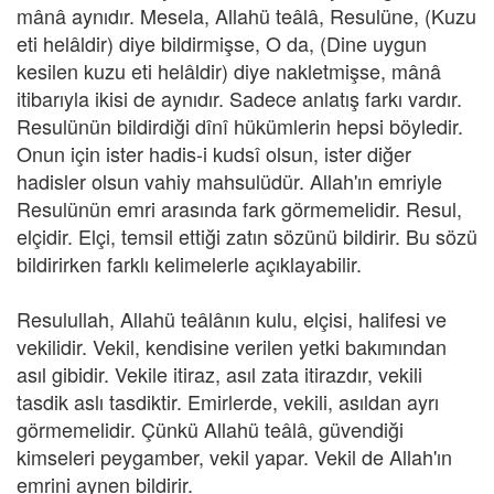
mânâ aynıdır. Mesela, Allahü teâlâ, Resulüne, (Kuzu
eti helâldir) diye bildirmişse, O da, (Dine uygun
kesilen kuzu eti helâldir) diye nakletmişse, mânâ
itibarıyla ikisi de aynıdır. Sadece anlatış farkı vardır.
Resulünün bildirdiği dînî hükümlerin hepsi böyledir.
Onun için ister hadis-i kudsî olsun, ister diğer
hadisler olsun vahiy mahsulüdür. Allah'ın emriyle
Resulünün emri arasında fark görmemelidir. Resul,
elçidir. Elçi, temsil ettiği zatın sözünü bildirir. Bu sözü
bildirirken farklı kelimelerle açıklayabilir.
Resulullah, Allahü teâlânın kulu, elçisi, halifesi ve
vekilidir. Vekil, kendisine verilen yetki bakımından
asıl gibidir. Vekile itiraz, asıl zata itirazdır, vekili
tasdik aslı tasdiktir. Emirlerde, vekili, asıldan ayrı
görmemelidir. Çünkü Allahü teâlâ, güvendiği
kimseleri peygamber, vekil yapar. Vekil de Allah'ın
emrini aynen bildirir.