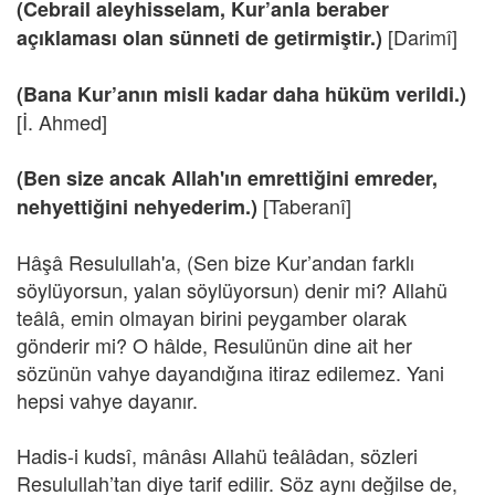
(Cebrail aleyhisselam, Kur’anla beraber
[Darimî]
açıklaması olan sünneti de getirmiştir.)
(Bana Kur’anın misli kadar daha hüküm verildi.)
[İ. Ahmed]
(Ben size ancak Allah'ın emrettiğini emreder,
[Taberanî]
nehyettiğini nehyederim.)
Hâşâ Resulullah'a, (Sen bize Kur’andan farklı
söylüyorsun, yalan söylüyorsun) denir mi? Allahü
teâlâ, emin olmayan birini peygamber olarak
gönderir mi? O hâlde, Resulünün dine ait her
sözünün vahye dayandığına itiraz edilemez. Yani
hepsi vahye dayanır.
Hadis-i kudsî, mânâsı Allahü teâlâdan, sözleri
Resulullah’tan diye tarif edilir. Söz aynı değilse de,