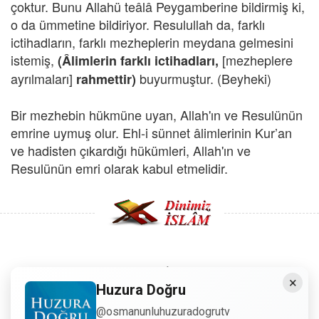
çoktur. Bunu Allahü teâlâ Peygamberine bildirmiş ki,
o da ümmetine bildiriyor. Resulullah da, farklı
ictihadların, farklı mezheplerin meydana gelmesini
istemiş,
[mezheplere
(Âlimlerin farklı ictihadları,
ayrılmaları]
buyurmuştur. (Beyheki)
rahmettir)
Bir mezhebin hükmüne uyan, Allah'ın ve Resulünün
emrine uymuş olur. Ehl-i sünnet âlimlerinin Kur’an
ve hadisten çıkardığı hükümleri, Allah'ın ve
Resulünün emri olarak kabul etmelidir.
Copyright © 2008 - Dinimiz İslam. Her Hakkı Saklıdır.
×
Huzura Doğru
Sitemizdeki bilgiler, bütün insanların istifadesi için
@osmanunluhuzuradogrutv