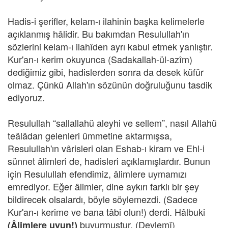
Hadis-i şerifler, kelam-ı ilahinin başka kelimelerle
açıklanmış hâlidir. Bu bakımdan Resulullah'ın
sözlerini kelam-ı ilahîden ayrı kabul etmek yanlıştır.
Kur'an-ı kerim okuyunca (Sadakallah-ül-azîm)
dediğimiz gibi, hadislerden sonra da desek küfür
olmaz. Çünkü Allah'ın sözünün doğruluğunu tasdik
ediyoruz.
Resulullah “sallallahü aleyhi ve sellem”, nasıl Allahü
teâlâdan gelenleri ümmetine aktarmışsa,
Resulullah'ın vârisleri olan Eshab-ı kiram ve Ehl-i
sünnet âlimleri de, hadisleri açıklamışlardır. Bunun
için Resulullah efendimiz, âlimlere uymamızı
emrediyor. Eğer âlimler, dine aykırı farklı bir şey
bildirecek olsalardı, böyle söylemezdi. (Sadece
Kur'an-ı kerime ve bana tâbi olun!) derdi. Hâlbuki
buyurmuştur. (Deylemî)
(Âlimlere uyun!)