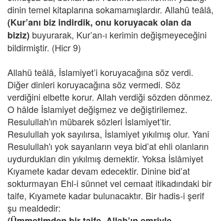
dinin temel kitaplarına sokamamışlardır. Allahü teâlâ,
(Kur’anı biz indirdik, onu koruyacak olan da
buyurarak, Kur’an-ı kerimin değişmeyeceğini
biziz)
bildirmiştir. (Hicr 9)
Allahü teâlâ, İslamiyet’i koruyacağına söz verdi.
Diğer dinleri koruyacağına söz vermedi. Söz
verdiğini elbette korur. Allah verdiği sözden dönmez.
O hâlde İslamiyet değişmez ve değiştirilemez.
Resulullah'ın mübarek sözleri İslamiyet’tir.
Resulullah yok sayılırsa, İslamiyet yıkılmış olur. Yani
Resulullah'ı yok sayanların veya bid’at ehli olanların
uydurdukları din yıkılmış demektir. Yoksa İslâmiyet
Kıyamete kadar devam edecektir. Dinine bid’at
sokturmayan Ehl-i sünnet vel cemaat itikadındaki bir
taife, Kıyamete kadar bulunacaktır. Bir hadis-i şerif
şu mealdedir:
(Ümmetimden bir taife, Allah’ın emriyle,