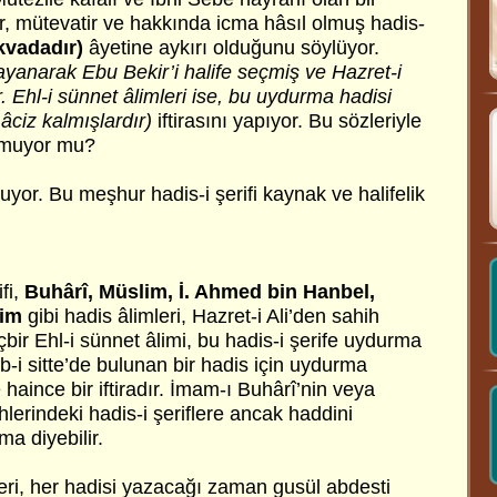
 mütevatir ve hakkında icma hâsıl olmuş hadis-
kvadadır)
âyetine aykırı olduğunu söylüyor.
yanarak Ebu Bekir’i halife seçmiş ve Hazret-i
r. Ehl-i sünnet âlimleri ise, bu uydurma hadisi
âciz kalmışlardır)
iftirasını yapıyor. Bu sözleriyle
olmuyor mu?
luyor. Bu meşhur hadis-i şerifi kaynak ve halifelik
:
fi,
Buhârî, Müslim, İ. Ahmed bin Hanbel,
kim
gibi hadis âlimleri, Hazret-i Ali’den sahih
çbir Ehl-i sünnet âlimi, bu hadis-i şerife uydurma
-i sitte’de bulunan bir hadis için uydurma
haince bir iftiradır. İmam-ı Buhârî’nin veya
lerindeki hadis-i şeriflere ancak haddini
a diyebilir.
eri, her hadisi yazacağı zaman gusül abdesti