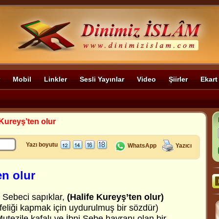
Mobil
Linkler
Sesli Yayınlar
Video
Şiirler
Ekart
 Kureyş’ten olur
Yazı boyutu
WhatsApp
Yazıcı
en olur
i Sebeci sapıklar,
(Halife Kureyş’ten olur)
alifeliği kapmak için uydurulmuş bir sözdür)
Mutezile kafalı ve İbni Sebe hayranı olan bir