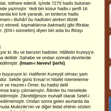
ılar, istihare ederdi. İçinde 7275 hadis bulunan
ede yazmıştır. Yedi bin küsur hadis-i şerifi 16
anda kılı kırk yararak, on binlerce hadis
İmam-ı Buhârî bu hadisleri alırken titizlik
rz etmedi, kaynaklarına bakmadı)
gibi iftiralar,
ir. (Ehl-i sünnetim) diyen biri asla bu iftirayı
:
r ki: Bu ve benzeri hadisler, hilâfetin Kureyş’e
a delildir. Sahabe ve ondan sonraki devirlerde
edilmiştir.
(İmam-ı Nevevî Şerhi)
e buyuruyor ki: Halifenin Kureyşli olması şartı
ür. Sekife günü Ensar’ın hilafet istemelerine
ir ve Hazret-i Ömer, bu hadisi delil
 kimse karşı çıkmamıştır. Âlimler bu meselede
ldirmiştir. Zikrettiğimize muhalif olarak Selef-i
ledilmemiştir. Ondan sonra gelen asırlarda da
uda Mutezile’nin ve diğer bidat ehlinin sözleri