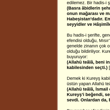
edilemez. Bir hadis-i ş
(Basra âbidlerin şehr
onun mağarası ve ma
Habeşistan’dadır. Em
seyyidler ve Hâşimîl
Bu hadis-i şerifte, ge
efendisi olduğu, Mısır
genelde zinanın çok ol
olduğu bildiriliyor. K
buyuruyor:
(Allahü teâlâ, beni i
kabilesinden seçti.)
[
Demek ki Kureyş kabile
üstün yapan Allahü teâl
(Allahü teâlâ, İsmai
Kureyş’i beğendi, se
sevdi. Onlardan da, 