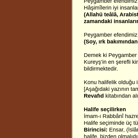
Peygamber efendimiz, 
Hâşimîlerin iyi insanlar
(Allahü teâlâ, Arabis
zamandaki insanların
Peygamber efendimiz, 
(Soy, ırk bakımından
Demek ki Peygamber ef
Kureyş’in en şerefli k
bildirmektedir.
Konu halifelik olduğu 
[Aşağıdaki yazının t
Revafıd
kitabından alı
Halife seçilirken
İmam-ı Rabbânî hazret
Halife seçiminde üç tür
Birincisi:
Ensar, (İslâ
halife, bizden olmalıdır