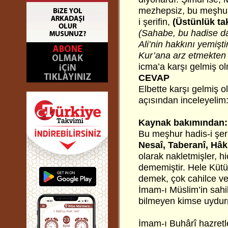
mezhepsiz, bu meşhur,
i şerifin,
(Üstünlük ta
(Sahabe, bu hadise da
Ali’nin hakkını yemişti
Kur’ana arz etmekten 
icma’a karşı gelmiş 
CEVAP
Elbette karşı gelmiş o
açısından inceleyelim
Kaynak bakımından:
Bu meşhur hadis-i şeri
Nesaî, Taberanî, Hâ
olarak nakletmişler, hi
dememiştir. Hele Kütüb
demek, çok cahilce ve 
İmam-ı Müslim’in sahih
bilmeyen kimse uydurm
İmam-ı Buhârî hazretl