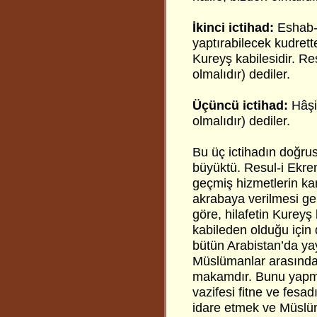
İkinci ictihad:
Eshab-ı
yaptırabilecek kudrette
Kureyş kabilesidir. Re
olmalıdır) dediler.
Üçüncü ictihad:
Hâşim
olmalıdır) dediler.
Bu üç ictihadın doğrus
büyüktü. Resul-i Ekrem
geçmiş hizmetlerin karş
akrabaya verilmesi ger
göre, hilafetin Kureyş 
kabileden olduğu için de
bütün Arabistan’da ya
Müslümanlar arasında b
makamdır. Bunu yapmak
vazifesi fitne ve fesa
idare etmek ve Müslüma