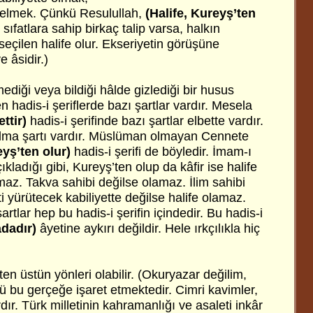
elmek. Çünkü Resulullah,
(Halife, Kureyş’ten
ıfatlara sahip birkaç talip varsa, halkın
eçilen halife olur. Ekseriyetin görüşüne
 âsidir.)
ediği veya bildiği hâlde gizlediği bir husus
n hadis-i şeriflerde bazı şartlar vardır. Mesela
ttir)
hadis-i şerifinde bazı şartlar elbette vardır.
ma şartı vardır. Müslüman olmayan Cennete
eyş’ten olur)
hadis-i şerifi de böyledir. İmam-ı
ıkladığı gibi, Kureyş’ten olup da kâfir ise halife
az. Takva sahibi değilse olamaz. İlim sahibi
i yürütecek kabiliyette değilse halife olamaz.
tlar hep bu hadis-i şerifin içindedir. Bu hadis-i
dadır)
âyetine aykırı değildir. Hele ırkçılıkla hiç
etten üstün yönleri olabilir. (Okuryazar değilim,
ü bu gerçeğe işaret etmektedir. Cimri kavimler,
dır. Türk milletinin kahramanlığı ve asaleti inkâr