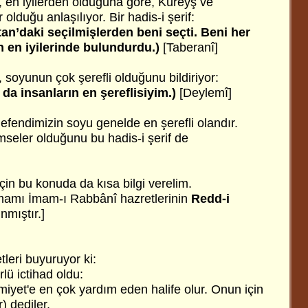
en iyilerden olduğuna göre, Kureyş ve
 olduğu anlaşılıyor. Bir hadis-i şerif:
tan’daki seçilmişlerden beni seçti. Beni her
 en iyilerinde bulundurdu.)
[Taberanî]
soyunun çok şerefli olduğunu bildiriyor:
 da insanların en şereflisiyim.)
[Deylemî]
endimizin soyu genelde en şerefli olandır.
imseler olduğunu bu hadis-i şerif de
için bu konuda da kısa bilgi verelim.
amamı İmam-ı Rabbânî hazretlerinin
Redd-i
nmıştır.]
leri buyuruyor ki:
lü ictihad oldu:
miyet'e en çok yardım eden halife olur. Onun için
) dediler.