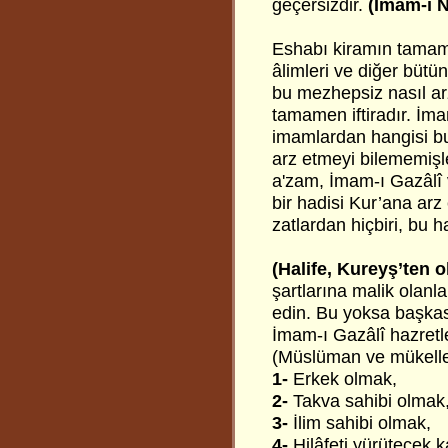
geçersizdir.
(İmam-ı N
Eshabı kiramın tamamın
âlimleri ve diğer bütü
bu mezhepsiz nasıl ar
tamamen iftiradır. İma
imamlardan hangisi b
arz etmeyi bilememişle
a'zam, İmam-ı Gazâlî 
bir hadisi Kur’ana arz
zatlardan hiçbiri, bu
(Halife, Kureyş’ten o
şartlarına malik olanl
edin. Bu yoksa başkası
İmam-ı Gazâlî hazretle
(Müslüman ve mükellef
1-
Erkek olmak,
2-
Takva sahibi olmak
3-
İlim sahibi olmak,
4-
Hilâfeti yürütecek k