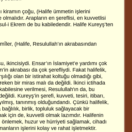
 kiramın çoğu, (Halife ümmetin işlerini
 olmalıdır. Arapların en şereflisi, en kuvvetlisi
sul-i Ekrem de bu kabiledendir. Halife Kureyş’ten
îler, (Halife, Resulullah’ın akrabasından
u, ikincisiydi. Ensar’ın İslamiyet’e yardımı çok
’in akrabası da çok şerefliydi. Fakat halifelik,
ılığı olan bir istirahat koltuğu olmadığı gibi,
eken bir miras malı da değildi. İkinci ictihada
kabilesine verilmesi, Resulullah'ın da, bu
ğildi. Kureyş’in şerefi, kuvveti, tesiri, itibarı,
yılmış, tanınmış olduğundandı. Çünkü halifelik,
ağlılık, birlik, topluluk sağlayacak bir
 için de, kuvvetli olmak lazımdır. Halifenin
dı önlemek, huzur ve hürriyeti sağlamak, cihadı
nların işlerini kolay ve rahat işletmektir.