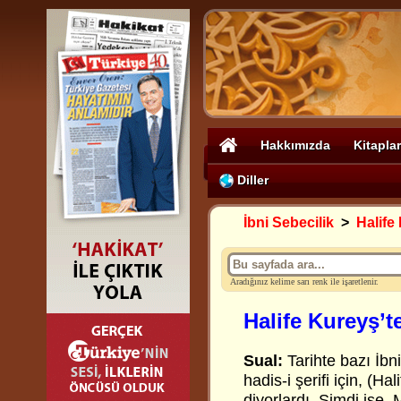
Hakkımızda
Kitaplar
Diller
İbni Sebecilik
>
Halife
Aradığınız kelime sarı renk ile işaretlenir.
Halife Kureyş’t
Sual:
Tarihte bazı İbn
hadis-i şerifi için, (H
diyorlardı. Şimdi ise, 