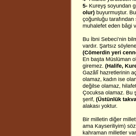
5-
Kureyş soyundan g
olur)
buyurmuştur. Bu s
çoğunluğu tarafından s
muhalefet eden bâgi ve
Bu İbni Sebeci’nin bilm
vardır. Şartsız söylene
(Cömerdin yeri cenne
En başta Müslüman ol
giremez.
(Halife, Kur
Gazâlî hazretlerinin aç
olamaz, kadın ise olam
değilse olamaz, hilafet
Çocuksa olamaz. Bu şar
şerif,
(Üstünlük takva
alakası yoktur.
Bir milletin diğer mill
ama Kayseriliyim) söz
kahraman milletler var