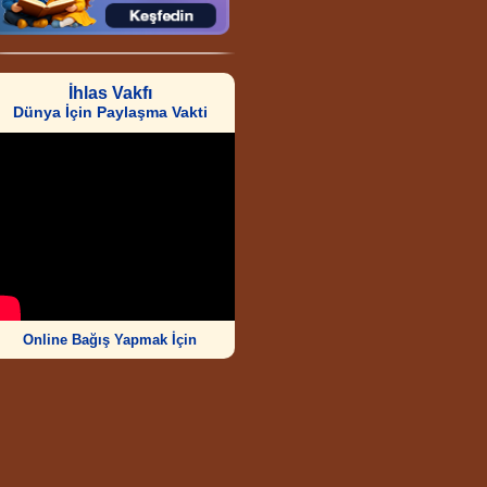
İhlas Vakfı
Dünya İçin Paylaşma Vakti
Online Bağış Yapmak İçin