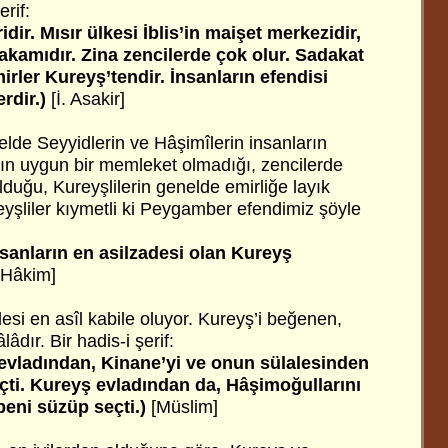
erif:
idir. Mısır ülkesi İblis’in maişet merkezidir,
kamıdır. Zina zencilerde çok olur. Sadakat
irler Kureyş’tendir. İnsanların efendisi
erdir.)
[İ. Asakir]
nelde Seyyidlerin ve Hâşimîlerin insanların
’ın uygun bir memleket olmadığı, zencilerde
duğu, Kureyşlilerin genelde emirliğe layık
ureyşliler kıymetli ki Peygamber efendimiz şöyle
nsanların en asilzadesi olan Kureyş
Hâkim]
si en asîl kabile oluyor. Kureyş’i beğenen,
âdır. Bir hadis-i şerif:
l evladından, Kinane’yi ve onun sülalesinden
çti. Kureyş evladından da, Hâşimoğullarını
beni süzüp seçti.)
[Müslim]