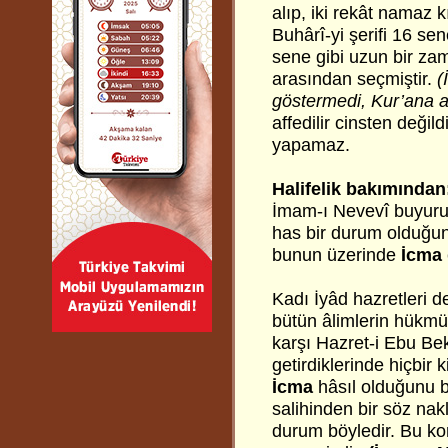
alıp, iki rekât namaz k
Buhârî-yi şerifi 16 sen
sene gibi uzun bir zam
arasından seçmiştir.
(
göstermedi, Kur’ana a
affedilir cinsten değild
yapamaz.
Halifelik bakımından
İmam-ı Nevevî buyuruyo
has bir durum olduğun
bunun üzerinde
İcma
Kadı İyâd hazretleri d
bütün âlimlerin hükmüd
karşı Hazret-i Ebu Bek
getirdiklerinde hiçbir
İcma
hâsıl olduğunu bi
salihinden bir söz nak
durum böyledir. Bu kon