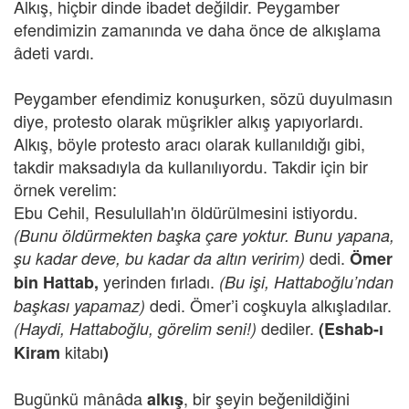
Alkış, hiçbir dinde ibadet değildir. Peygamber
efendimizin zamanında ve daha önce de alkışlama
âdeti vardı.
Peygamber efendimiz konuşurken, sözü duyulmasın
diye, protesto olarak müşrikler alkış yapıyorlardı.
Alkış, böyle protesto aracı olarak kullanıldığı gibi,
takdir maksadıyla da kullanılıyordu. Takdir için bir
örnek verelim:
Ebu Cehil, Resulullah'ın öldürülmesini istiyordu.
(Bunu öldürmekten başka çare yoktur. Bunu yapana,
dedi.
şu kadar deve, bu kadar da altın veririm)
Ömer
yerinden fırladı.
bin Hattab,
(Bu işi, Hattaboğlu’ndan
dedi. Ömer’i coşkuyla alkışladılar.
başkası yapamaz)
dediler.
(Haydi, Hattaboğlu, görelim seni!)
(Eshab-ı
kitabı
Kiram
)
Bugünkü mânâda
, bir şeyin beğenildiğini
alkış