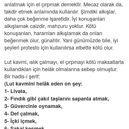
anlatmak için el çırpmak demektir. Mecaz olarak da,
takdir etmek anlamında kullanılır. Şimdiki alkışlar,
daha çok beğenme işaretidir. İyi konuşanları
alkışlamak caizdir, mahzuru yoktur. Kötü
konuşanları, haramları alkışlamak da onları
beğenmek olur, günahtır. Yani günümüzde bile, iyi
şeyleri protesto için kullanılırsa elbette kötü olur.
Lut kavmi, ıslık çalmayı, el çırpmayı kötü maksatlarla
kullandıkları için helâk olmalarına sebep olmuştur.
Bir hadis-i şerif:
(Lut kavmini helâk eden on şey:
1- Livata,
2- Fındık gibi çakıl taşlarını sapanla atmak,
3- Güvercinle oynamak,
4- Def çalmak,
5- İçki içmek,
6- Sakal kesmek,