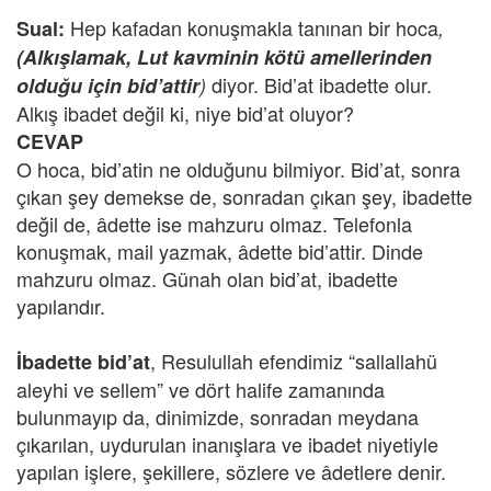
Hep kafadan konuşmakla tanınan bir hoca
Sual:
,
(Alkışlamak, Lut kavminin kötü amellerinden
diyor. Bid’at ibadette olur.
olduğu için bid’attir
)
Alkış ibadet değil ki, niye bid’at oluyor?
CEVAP
O hoca, bid’atin ne olduğunu bilmiyor. Bid’at, sonra
çıkan şey demekse de, sonradan çıkan şey, ibadette
değil de, âdette ise mahzuru olmaz. Telefonla
konuşmak, mail yazmak, âdette bid’attir. Dinde
mahzuru olmaz. Günah olan bid’at, ibadette
yapılandır.
, Resulullah efendimiz “sallallahü
İbadette bid’at
aleyhi ve sellem” ve dört halife zamanında
bulunmayıp da, dinimizde, sonradan meydana
çıkarılan, uydurulan inanışlara ve ibadet niyetiyle
yapılan işlere, şekillere, sözlere ve âdetlere denir.