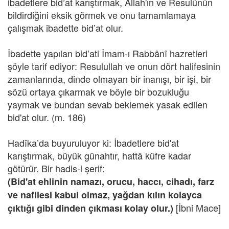
ibadetlere bid’at karıştırmak, Allah'ın ve Resulünün
bildirdiğini eksik görmek ve onu tamamlamaya
çalışmak ibadette bid’at olur.
İbadette yapılan bid’ati İmam-ı Rabbânî hazretleri
şöyle tarif ediyor: Resulullah ve onun dört halifesinin
zamanlarında, dinde olmayan bir inanışı, bir işi, bir
sözü ortaya çıkarmak ve böyle bir bozukluğu
yaymak ve bundan sevab beklemek yasak edilen
bid'at olur. (m. 186)
Hadîka’da buyuruluyor ki: İbadetlere bid'at
karıştırmak, büyük günahtır, hattâ küfre kadar
götürür. Bir hadis-i şerif:
(Bid'at ehlinin namazı, orucu, haccı, cihadı, farz
ve nafilesi kabul olmaz, yağdan kılın kolayca
[İbni Mace]
çıktığı gibi dinden çıkması kolay olur.)