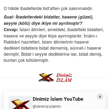
O hâlde ibadetlerde bid’atten çok sakınmalıdır.
Sual: İbadetlerdeki bidatler, hasene (güzel),
seyyie (kötü) diye ikiye mi ayrılmıştır?
İslam âlimleri, ameldeki, ibadetteki bidatleri,
Cevap:
hasene ve seyyie diye ikiye ayırmışlardır. İmâm-ı
Rabbânî hazretleri, İslam âlimlerinin hasene
dedikleri bidatlere bidat dememiş, sünnet-i hasene
demiştir. Bidat-i seyyie dediklerine ise, bidat demiş,
bunları çok kötülemiştir.
×
Copyright © 2008 - Dinimiz İslam. Her Hakkı Saklıdır.
Dinimiz İslam YouTube
@dinimizislamtv
Sitemizdeki bilgiler, bütün insanların istifadesi için