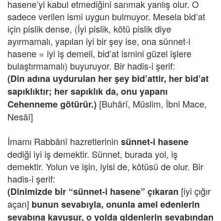
hasene’yi kabul etmediğini sanmak yanlış olur. O
sadece verilen ismi uygun bulmuyor. Mesela bid’at
için pislik dense, (İyi pislik, kötü pislik diye
ayırmamalı, yapılan iyi bir şey ise, ona sünnet-i
hasene = iyi iş demeli, bid’at ismini güzel işlere
bulaştırmamalı) buyuruyor. Bir hadis-i şerif:
(Din adına uydurulan her şey bid’attir, her bid’at
sapıklıktır; her sapıklık da, onu yapanı
[Buhârî, Müslim, İbni Mace,
Cehenneme götürür.)
Nesâî]
İmamı Rabbânî hazretlerinin
sünnet-i hasene
dediği iyi iş demektir. Sünnet, burada yol, iş
demektir. Yolun ve işin, iyisi de, kötüsü de olur. Bir
hadis-i şerif:
[iyi çığır
(Dinimizde bir “sünnet-i hasene” çıkaran
açan]
bunun sevabıyla, onunla amel edenlerin
sevabına kavuşur, o yolda gidenlerin sevabından