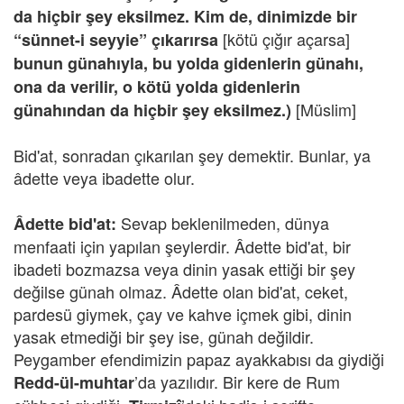
da hiçbir şey eksilmez. Kim de, dinimizde bir
[kötü çığır açarsa]
“sünnet-i seyyie” çıkarırsa
bunun günahıyla, bu yolda gidenlerin günahı,
ona da verilir, o kötü yolda gidenlerin
[Müslim]
günahından da hiçbir şey eksilmez.)
Bid'at, sonradan çıkarılan şey demektir. Bunlar, ya
âdette veya ibadette olur.
Sevap beklenilmeden, dünya
Âdette bid'at:
menfaati için yapılan şeylerdir. Âdette bid'at, bir
ibadeti bozmazsa veya dinin yasak ettiği bir şey
değilse günah olmaz. Âdette olan bid'at, ceket,
pardesü giymek, çay ve kahve içmek gibi, dinin
yasak etmediği bir şey ise, günah değildir.
Peygamber efendimizin papaz ayakkabısı da giydiği
’da yazılıdır. Bir kere de Rum
Redd-ül-muhtar