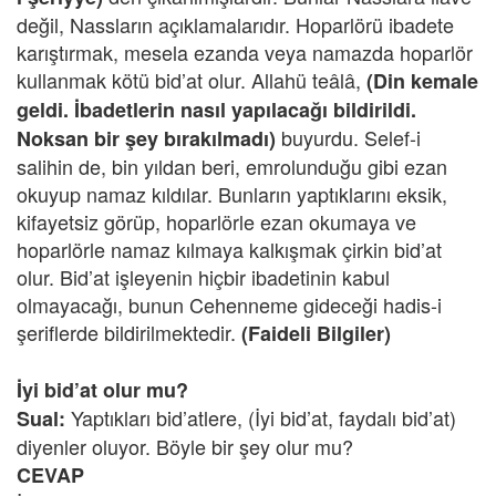
değil, Nassların açıklamalarıdır. Hoparlörü ibadete
karıştırmak, mesela ezanda veya namazda hoparlör
kullanmak kötü bid’at olur. Allahü teâlâ,
(Din kemale
geldi. İbadetlerin nasıl yapılacağı bildirildi.
buyurdu. Selef-i
Noksan bir şey bırakılmadı)
salihin de, bin yıldan beri, emrolunduğu gibi ezan
okuyup namaz kıldılar. Bunların yaptıklarını eksik,
kifayetsiz görüp, hoparlörle ezan okumaya ve
hoparlörle namaz kılmaya kalkışmak çirkin bid’at
olur. Bid’at işleyenin hiçbir ibadetinin kabul
olmayacağı, bunun Cehenneme gideceği hadis-i
şeriflerde bildirilmektedir.
(Faideli Bilgiler)
İyi bid’at olur mu?
Yaptıkları bid’atlere, (İyi bid’at, faydalı bid’at)
Sual:
diyenler oluyor. Böyle bir şey olur mu?
CEVAP