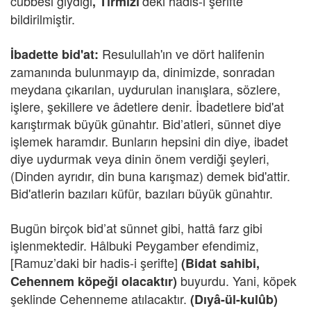
cübbesi giydiği
’deki hadis-i şerifte
, Tirmizî
bildirilmiştir.
Resulullah'ın ve dört halifenin
İbadette bid'at:
zamanında bulunmayıp da, dinimizde, sonradan
meydana çıkarılan, uydurulan inanışlara, sözlere,
işlere, şekillere ve âdetlere denir. İbadetlere bid'at
karıştırmak büyük günahtır. Bid’atleri, sünnet diye
işlemek haramdır. Bunların hepsini din diye, ibadet
diye uydurmak veya dinin önem verdiği şeyleri,
(Dinden ayrıdır, din buna karışmaz) demek bid'attir.
Bid'atlerin bazıları küfür, bazıları büyük günahtır.
Bugün birçok bid’at sünnet gibi, hattâ farz gibi
işlenmektedir. Hâlbuki Peygamber efendimiz,
[Ramuz’daki bir hadis-i şerifte]
(Bidat sahibi,
buyurdu. Yani, köpek
Cehennem köpeği olacaktır)
şeklinde Cehenneme atılacaktır.
(Dıyâ-ül-kulûb)