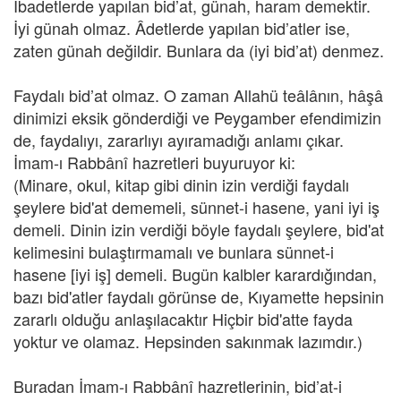
İbadetlerde yapılan bid’at, günah, haram demektir.
İyi günah olmaz. Âdetlerde yapılan bid’atler ise,
zaten günah değildir. Bunlara da (iyi bid’at) denmez.
Faydalı bid’at olmaz. O zaman Allahü teâlânın, hâşâ
dinimizi eksik gönderdiği ve Peygamber efendimizin
de, faydalıyı, zararlıyı ayıramadığı anlamı çıkar.
İmam-ı Rabbânî hazretleri buyuruyor ki:
(Minare, okul, kitap gibi dinin izin verdiği faydalı
şeylere bid'at dememeli, sünnet-i hasene, yani iyi iş
demeli. Dinin izin verdiği böyle faydalı şeylere, bid'at
kelimesini bulaştırmamalı ve bunlara sünnet-i
hasene [iyi iş] demeli. Bugün kalbler karardığından,
bazı bid'atler faydalı görünse de, Kıyamette hepsinin
zararlı olduğu anlaşılacaktır Hiçbir bid'atte fayda
yoktur ve olamaz. Hepsinden sakınmak lazımdır.)
Buradan İmam-ı Rabbânî hazretlerinin, bid’at-i