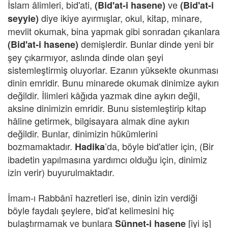
İslam âlimleri, bid'ati,
ve
(Bid'at-i hasene)
(Bid'at-i
diye ikiye ayırmışlar, okul, kitap, minare,
seyyie)
mevlit okumak, bina yapmak gibi sonradan çıkanlara
demişlerdir. Bunlar dinde yeni bir
(Bid'at-i hasene)
şey çıkarmıyor, aslında dinde olan şeyi
sistemleştirmiş oluyorlar. Ezanın yüksekte okunması
dinin emridir. Bunu minarede okumak dinimize aykırı
değildir. İlimleri kâğıda yazmak dine aykırı değil,
aksine dinimizin emridir. Bunu sistemleştirip kitap
hâline getirmek, bilgisayara almak dine aykırı
değildir. Bunlar, dinimizin hükümlerini
bozmamaktadır.
’da, böyle bid'atler için, (Bir
Hadika
ibadetin yapılmasına yardımcı olduğu için, dinimiz
izin verir) buyurulmaktadır.
İmam-ı Rabbânî hazretleri ise, dinin izin verdiği
böyle faydalı şeylere, bid'at kelimesini hiç
bulaştırmamak ve bunlara
[iyi iş]
Sünnet-i hasene