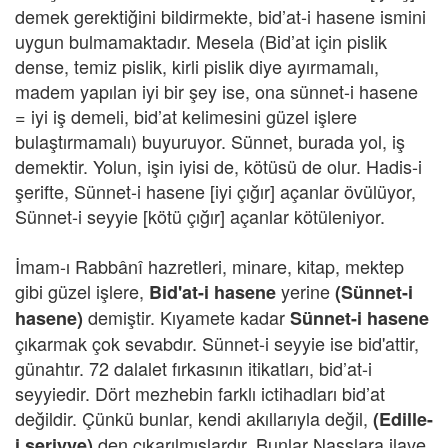
demek gerektiğini bildirmekte, bid’at-i hasene ismini
uygun bulmamaktadır. Mesela (Bid’at için pislik
dense, temiz pislik, kirli pislik diye ayırmamalı,
madem yapılan iyi bir şey ise, ona sünnet-i hasene
= iyi iş demeli, bid’at kelimesini güzel işlere
bulaştırmamalı) buyuruyor. Sünnet, burada yol, iş
demektir. Yolun, işin iyisi de, kötüsü de olur. Hadis-i
şerifte, Sünnet-i hasene [iyi çığır] açanlar övülüyor,
Sünnet-i seyyie [kötü çığır] açanlar kötüleniyor.
İmam-ı Rabbânî hazretleri, minare, kitap, mektep
gibi güzel işlere,
yerine
Bid'at-i hasene
(Sünnet-i
demiştir. Kıyamete kadar
hasene)
Sünnet-i hasene
çıkarmak çok sevabdır. Sünnet-i seyyie ise bid'attir,
günahtır. 72 dalalet fırkasının itikatları, bid’at-i
seyyiedir. Dört mezhebin farklı ictihadları bid’at
değildir. Çünkü bunlar, kendi akıllarıyla değil,
(Edille-
den çıkarılmışlardır. Bunlar Nasslara ilave
i şeriyye)