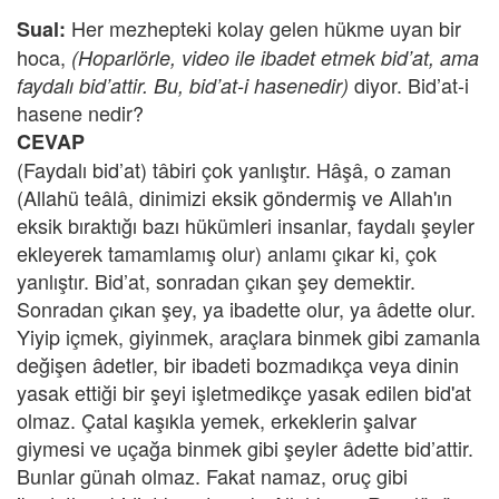
Her mezhepteki kolay gelen hükme uyan bir
Sual:
hoca,
(Hoparlörle, video ile ibadet etmek bid’at, ama
diyor. Bid’at-i
faydalı bid’attir. Bu, bid’at-i hasenedir)
hasene nedir?
CEVAP
(Faydalı bid’at) tâbiri çok yanlıştır. Hâşâ, o zaman
(Allahü teâlâ, dinimizi eksik göndermiş ve Allah'ın
eksik bıraktığı bazı hükümleri insanlar, faydalı şeyler
ekleyerek tamamlamış olur) anlamı çıkar ki, çok
yanlıştır. Bid’at, sonradan çıkan şey demektir.
Sonradan çıkan şey, ya ibadette olur, ya âdette olur.
Yiyip içmek, giyinmek, araçlara binmek gibi zamanla
değişen âdetler, bir ibadeti bozmadıkça veya dinin
yasak ettiği bir şeyi işletmedikçe yasak edilen bid'at
olmaz. Çatal kaşıkla yemek, erkeklerin şalvar
giymesi ve uçağa binmek gibi şeyler âdette bid’attir.
Bunlar günah olmaz. Fakat namaz, oruç gibi