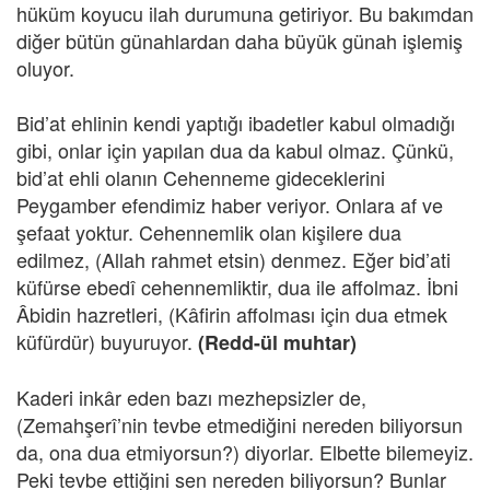
hüküm koyucu ilah durumuna getiriyor. Bu bakımdan
diğer bütün günahlardan daha büyük günah işlemiş
oluyor.
Bid’at ehlinin kendi yaptığı ibadetler kabul olmadığı
gibi, onlar için yapılan dua da kabul olmaz. Çünkü,
bid’at ehli olanın Cehenneme gideceklerini
Peygamber efendimiz haber veriyor. Onlara af ve
şefaat yoktur. Cehennemlik olan kişilere dua
edilmez, (Allah rahmet etsin) denmez. Eğer bid’ati
küfürse ebedî cehennemliktir, dua ile affolmaz. İbni
Âbidin hazretleri, (Kâfirin affolması için dua etmek
küfürdür) buyuruyor.
(Redd-ül muhtar)
Kaderi inkâr eden bazı mezhepsizler de,
(Zemahşerî’nin tevbe etmediğini nereden biliyorsun
da, ona dua etmiyorsun?) diyorlar. Elbette bilemeyiz.
Peki tevbe ettiğini sen nereden biliyorsun? Bunlar