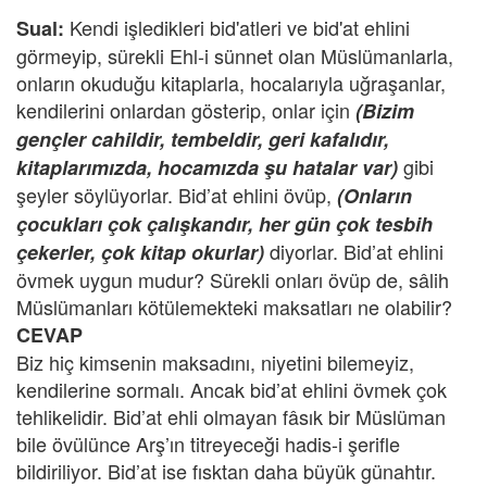
Kendi işledikleri bid'atleri ve bid'at ehlini
Sual:
görmeyip, sürekli Ehl-i sünnet olan Müslümanlarla,
onların okuduğu kitaplarla, hocalarıyla uğraşanlar,
kendilerini onlardan gösterip, onlar için
(Bizim
gençler cahildir, tembeldir, geri kafalıdır,
gibi
kitaplarımızda, hocamızda şu hatalar var)
şeyler söylüyorlar. Bid’at ehlini övüp,
(Onların
çocukları çok çalışkandır, her gün çok tesbih
diyorlar. Bid’at ehlini
çekerler, çok kitap okurlar)
övmek uygun mudur? Sürekli onları övüp de, sâlih
Müslümanları kötülemekteki maksatları ne olabilir?
CEVAP
Biz hiç kimsenin maksadını, niyetini bilemeyiz,
kendilerine sormalı. Ancak bid’at ehlini övmek çok
tehlikelidir. Bid’at ehli olmayan fâsık bir Müslüman
bile övülünce Arş’ın titreyeceği hadis-i şerifle
bildiriliyor. Bid’at ise fısktan daha büyük günahtır.