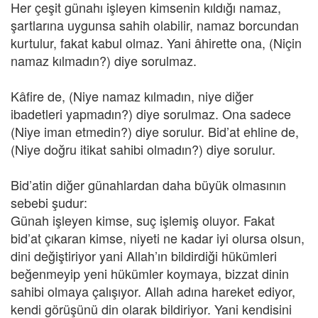
Her çeşit günahı işleyen kimsenin kıldığı namaz,
şartlarına uygunsa sahih olabilir, namaz borcundan
kurtulur, fakat kabul olmaz. Yani âhirette ona, (Niçin
namaz kılmadın?) diye sorulmaz.
Kâfire de, (Niye namaz kılmadın, niye diğer
ibadetleri yapmadın?) diye sorulmaz. Ona sadece
(Niye iman etmedin?) diye sorulur. Bid’at ehline de,
(Niye doğru itikat sahibi olmadın?) diye sorulur.
Bid’atin diğer günahlardan daha büyük olmasının
sebebi şudur:
Günah işleyen kimse, suç işlemiş oluyor. Fakat
bid’at çıkaran kimse, niyeti ne kadar iyi olursa olsun,
dini değiştiriyor yani Allah’ın bildirdiği hükümleri
beğenmeyip yeni hükümler koymaya, bizzat dinin
sahibi olmaya çalışıyor. Allah adına hareket ediyor,
kendi görüşünü din olarak bildiriyor. Yani kendisini