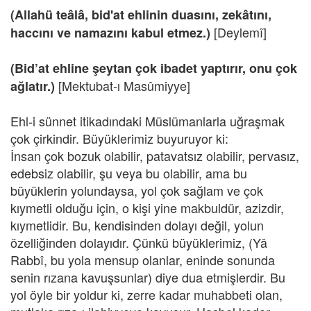
(Allahü teâlâ, bid'at ehlinin duasını, zekâtını,
[Deylemî]
haccını ve namazını kabul etmez.)
(Bid’at ehline şeytan çok ibadet yaptırır, onu çok
[Mektubat-ı Masûmiyye]
ağlatır.)
Ehl-i sünnet itikadındaki Müslümanlarla uğraşmak
çok çirkindir. Büyüklerimiz buyuruyor ki:
İnsan çok bozuk olabilir, patavatsız olabilir, pervasız,
edebsiz olabilir, şu veya bu olabilir, ama bu
büyüklerin yolundaysa, yol çok sağlam ve çok
kıymetli olduğu için, o kişi yine makbuldür, azizdir,
kıymetlidir. Bu, kendisinden dolayı değil, yolun
özelliğinden dolayıdır. Çünkü büyüklerimiz, (Yâ
Rabbî, bu yola mensup olanlar, eninde sonunda
senin rızana kavuşsunlar) diye dua etmişlerdir. Bu
yol öyle bir yoldur ki, zerre kadar muhabbeti olan,