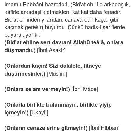
İmam-ı Rabbânî hazretleri, (Bid'at ehli ile arkadaşlık,
kâfirle arkadaşlık etmekten, kat kat daha fenadır.
Bid'at ehlinden yılandan, canavardan kaçar gibi
kaçmak gerekir) buyurdu. Çünkü hadis-i şeriflerde
buyuruluyor ki:
(Bid’at ehline sert davran! Allahü teâlâ, onlara
[İbni Asakir]
düşmandır.)
(Onlardan kaçın! Sizi dalalete, fitneye
[Müslim]
düşürmesinler.)
[İbni Mâce]
(Onlara selam vermeyin!)
(Onlarla birlikte bulunmayın, birlikte yiyip
[Ukaylî]
içmeyin!)
[İbni Hibban]
(Onların cenazelerine gitmeyin!)