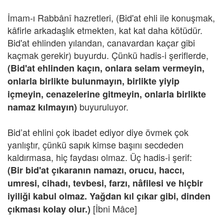
İmam-ı Rabbânî hazretleri, (Bid'at ehli ile konuşmak,
kâfirle arkadaşlık etmekten, kat kat daha kötüdür.
Bid'at ehlinden yılandan, canavardan kaçar gibi
kaçmak gerekir) buyurdu. Çünkü hadis-i şeriflerde,
(Bid'at ehlinden kaçın, onlara selam vermeyin,
onlarla birlikte bulunmayın, birlikte yiyip
içmeyin, cenazelerine gitmeyin, onlarla birlikte
buyuruluyor.
namaz kılmayın)
Bid’at ehlini çok ibadet ediyor diye övmek çok
yanlıştır, çünkü sapık kimse başını secdeden
kaldırmasa, hiç faydası olmaz. Üç hadis-i şerif:
(Bir bid'at çıkaranın namazı, orucu, haccı,
umresi, cihadı, tevbesi, farzı, nâfilesi ve hiçbir
iyiliği kabul olmaz. Yağdan kıl çıkar gibi, dinden
[İbni Mâce]
çıkması kolay olur.)