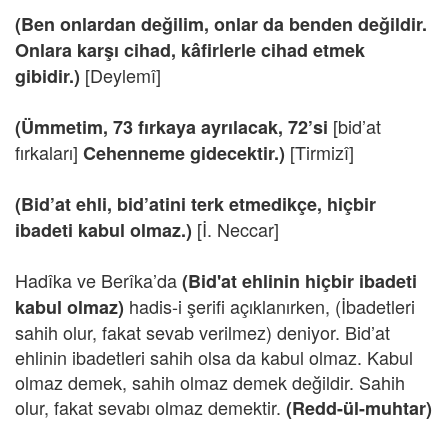
(Ben onlardan değilim, onlar da benden değildir.
Onlara karşı cihad, kâfirlerle cihad etmek
[Deylemî]
gibidir.)
[bid’at
(Ümmetim, 73 fırkaya ayrılacak, 72’si
fırkaları]
[Tirmizî]
Cehenneme gidecektir.)
(Bid’at ehli, bid’atini terk etmedikçe, hiçbir
[İ. Neccar]
ibadeti kabul olmaz.)
Hadîka ve Berîka’da
(Bid'at ehlinin hiçbir ibadeti
hadis-i şerifi açıklanırken, (İbadetleri
kabul olmaz)
sahih olur, fakat sevab verilmez) deniyor. Bid’at
ehlinin ibadetleri sahih olsa da kabul olmaz. Kabul
olmaz demek, sahih olmaz demek değildir. Sahih
olur, fakat sevabı olmaz demektir.
(Redd-ül-muhtar)