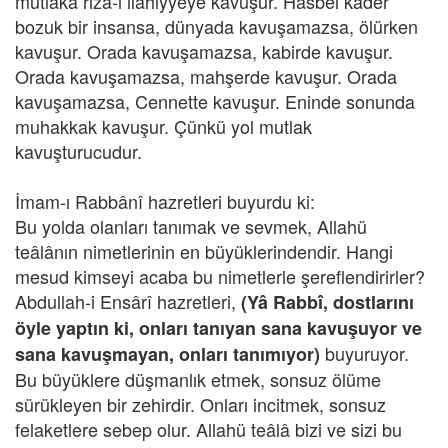
mutlaka rıza-ı ilahiyyeye kavuşur. Hasbel kader
bozuk bir insansa, dünyada kavuşamazsa, ölürken
kavuşur. Orada kavuşamazsa, kabirde kavuşur.
Orada kavuşamazsa, mahşerde kavuşur. Orada
kavuşamazsa, Cennette kavuşur. Eninde sonunda
muhakkak kavuşur. Çünkü yol mutlak
kavuşturucudur.
İmam-ı Rabbânî hazretleri buyurdu ki:
Bu yolda olanları tanımak ve sevmek, Allahü
teâlânın nimetlerinin en büyüklerindendir. Hangi
mesud kimseyi acaba bu nimetlerle şereflendirirler?
Abdullah-i Ensârî hazretleri,
(Yâ Rabbî, dostlarını
öyle yaptın ki, onları tanıyan sana kavuşuyor ve
buyuruyor.
sana kavuşmayan, onları tanımıyor)
Bu büyüklere düşmanlık etmek, sonsuz ölüme
sürükleyen bir zehirdir. Onları incitmek, sonsuz
felaketlere sebep olur. Allahü teâlâ bizi ve sizi bu