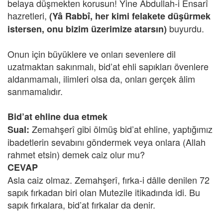
belaya düşmekten korusun! Yine Abdullah-i Ensarî
hazretleri,
(Yâ Rabbî, her kimi felakete düşürmek
buyurdu.
istersen, onu bizim üzerimize atarsın)
Onun için büyüklere ve onları sevenlere dil
uzatmaktan sakınmalı, bid’at ehli sapıkları övenlere
aldanmamalı, ilimleri olsa da, onları gerçek âlim
sanmamalıdır.
Bid’at ehline dua etmek
Zemahşerî gibi ölmüş bid’at ehline, yaptığımız
Sual:
ibadetlerin sevabını göndermek veya onlara (Allah
rahmet etsin) demek caiz olur mu?
CEVAP
Asla caiz olmaz. Zemahşerî, fırka-i dâlle denilen 72
sapık fırkadan biri olan Mutezile itikadında idi. Bu
sapık fırkalara, bid’at fırkalar da denir.