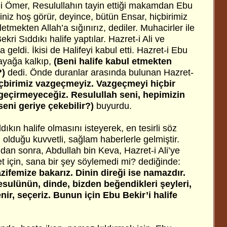
t-i Ömer, Resulullahın tayin ettiği makamdan Ebu
iniz hoş görür, deyince, bütün Ensar, hiçbirimiz
tmekten Allah’a sığınırız, dediler. Muhacirler ile
ekri Sıddıkı halife yaptılar. Hazret-i Ali ve
geldi. İkisi de Halifeyi kabul etti. Hazret-i Ebu
 ayağa kalkıp,
(Beni halife kabul etmekten
?)
dedi. Önde duranlar arasında bulunan Hazret-
çbirimiz vazgeçmeyiz. Vazgeçmeyi hiçbir
geçirmeyeceğiz. Resulullah seni, hepimizin
seni geriye çekebilir?)
buyurdu.
ıkın halife olmasını isteyerek, en tesirli söz
i olduğu kuvvetli, sağlam haberlerle gelmiştir.
an sonra, Abdullah bin Keva, Hazret-i Ali’ye
fet için, sana bir şey söylemedi mi? dediğinde:
zifemize bakarız. Dinin direği ise namazdır.
esulünün, dinde, bizden beğendikleri şeyleri,
ir, seçeriz. Bunun için Ebu Bekir’i halife