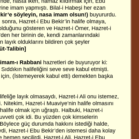
inde, hasta iken, namaz kıldırmak için, Ebu
rine imam yapmıştı. Bilal-i Habeşi her ezan
kir’e söyleyin, nasa imam olsun!)
buyururdu.
sonra, Hazret-i Ebu Bekir’in halife olmaya,
olduğunu gösteren ve Hazret-i Ömer, Hazret-i
’den her birinin de, kendi zamanlarındaki
n layık olduklarını bildiren çok şeyler
t-Talibin]
imam-ı Rabbani
hazretleri de buyuruyor ki:
 Sıddıkın halifeliğini seve seve kabul etmişti.
i için, (İstemeyerek kabul etti) demekten başka
lifeliğe layık olmasaydı, Hazret-i Ali onu istemez,
 Nitekim, Hazret-i Muaviye’nin halife olmasını
halife olmak için uğraştı. Halbuki, Hazret-i
uvveti çok idi. Bu yüzden çok kimselerin
Böylece güç durumda hakkını istediği halde,
di, Hazret-i Ebu Bekir’den istemesi daha kolay
ve hemen seçilirdi. Hazret-i Ali, Hazret-i Ebu