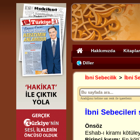
Hakkımızda
Kitaplar
Diller
İbni Sebecilik
>
İbni Se
Aradığınız kelime sarı renk ile işaretlenir.
İbni Sebecileri 
Önsöz
Eshab-ı kiramı kötüley
Birinci kısım:
En kötü