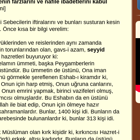
nin farzlarını ve nafile ibadetlerini kabul
mi]
 Sebecilerin iftiralarını ve bunları susturan kesin
. Önce kısa bir bilgi verelim:
üyüklerinden ve reislerinden aynı zamanda
n torunlarından olan, gavs-i azam,
seyyid
hazretleri buyuruyor ki:
lamın ümmeti, başka Peygamberlerin
stündür. Bu ümmetin de üstünü, Ona iman
ü görmekle şereflenen Eshab-ı kiramdır ki,
 Onun için harp etmiş, Onun uğruna canlarını,
r. Onun emrini yapmak, birinci vazifeleri olmuş,
mcısı olmuşlardır. Bu Eshabın da en üstünü
ah ile biat edip, Onun için ölmeye hazır
kahramanlardır. Bunlar, 1400 kişi idi. Bunların da
ebesinde bulunanlardır ki, bunlar 313 kişi idi.
 Müslüman olan kırk kişidir ki, kırkıncısı Hazret-i
rdü erkek, altısı kadındır. Bunların da üstünü