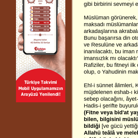
gibi birbirini sevmeyi
Müslüman görünerek, İs
maksadı müslümanları
arkadaşlarına akrabala
Bunu başarırsa din oto
ve Resulüne ve arkad
inanılacaktı, bu iman
imansızlık mı olacaktı?
Rafiziler, bu fitneyi i
olup, o Yahudinin mak
Ehl-i sünnet âlimleri, 
müjdelenen eshab-ı ki
sebep olacağını, âyet-i
Hadis-i şerifte buyurul
(Fitne veya bid'at y
bilen, bilgisini müs
bildiği
[ve gücü yettiği
Allahü teâlâ ve melek