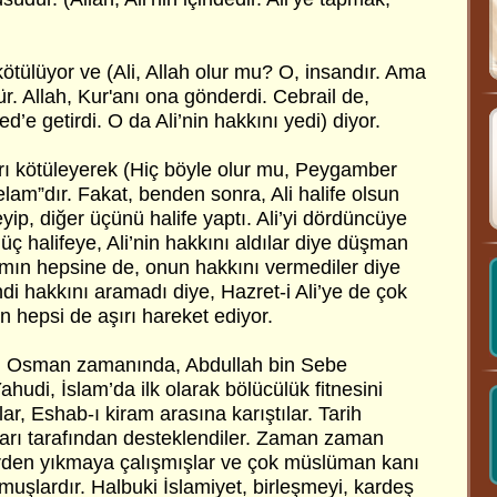
kötülüyor ve (Ali, Allah olur mu? O, insandır. Ama
r. Allah, Kur'anı ona gönderdi. Cebrail de,
’e getirdi. O da Ali’nin hakkını yedi) diyor.
ı kötüleyerek (Hiç böyle olur mu, Peygamber
m”dır. Fakat, benden sonra, Ali halife olsun
ip, diğer üçünü halife yaptı. Ali’yi dördüncüye
r üç halifeye, Ali’nin hakkını aldılar diye düşman
ramın hepsine de, onun hakkını vermediler diye
i hakkını aramadı diye, Hazret-i Ali’ye de çok
ın hepsi de aşırı hareket ediyor.
-i Osman zamanında, Abdullah bin Sebe
ahudi, İslam’da ilk olarak bölücülük fitnesini
ar, Eshab-ı kiram arasına karıştılar. Tarih
arı tarafından desteklendiler. Zaman zaman
çerden yıkmaya çalışmışlar ve çok müslüman kanı
uşlardır. Halbuki İslamiyet, birleşmeyi, kardeş