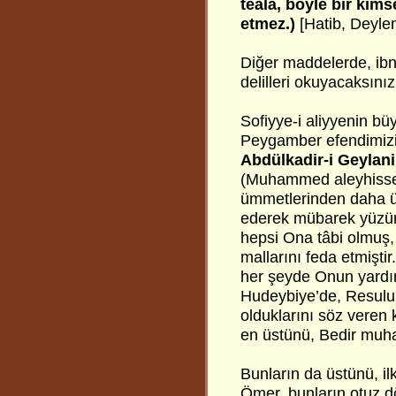
teâlâ, böyle bir kimse
etmez.)
[Hatib, Deyle
Diğer maddelerde, ibni
delilleri okuyacaksınız
Sofiyye-i aliyyenin b
Peygamber efendimizi
Abdülkadir-i Geylani
(Muhammed aleyhisse
ümmetlerinden daha ü
ederek mübarek yüzün
hepsi Ona tâbi olmuş,
mallarını feda etmişti
her şeyde Onun yardı
Hudeybiye’de, Resulull
olduklarını söz veren 
en üstünü, Bedir muhar
Bunların da üstünü, ilk
Ömer, bunların otuz dö