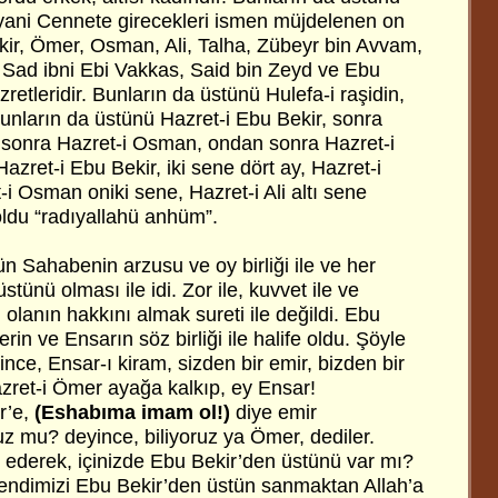
 yani Cennete girecekleri ismen müjdelenen on
ekir, Ömer, Osman, Ali, Talha, Zübeyr bin Avvam,
Sad ibni Ebi Vakkas, Said bin Zeyd ve Ebu
etleridir. Bunların da üstünü Hulefa-i raşidin,
 bunların da üstünü Hazret-i Ebu Bekir, sonra
 sonra Hazret-i Osman, ondan sonra Hazret-i
azret-i Ebu Bekir, iki sene dört ay, Hazret-i
i Osman oniki sene, Hazret-i Ali altı sene
oldu “radıyallahü anhüm”.
ün Sahabenin arzusu ve oy birliği ile ve her
stünü olması ile idi. Zor ile, kuvvet ile ve
lanın hakkını almak sureti ile değildi. Ebu
rin ve Ensarın söz birliği ile halife oldu. Şöyle
ince, Ensar-ı kiram, sizden bir emir, bizden bir
azret-i Ömer ayağa kalkıp, ey Ensar!
r’e,
(Eshabıma imam ol!)
diye emir
 mu? deyince, biliyoruz ya Ömer, dediler.
ederek, içinizde Ebu Bekir’den üstünü var mı?
kendimizi Ebu Bekir’den üstün sanmaktan Allah’a