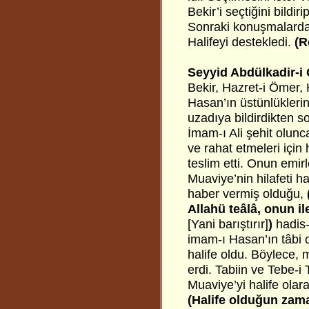
Bekir’i seçtiğini bildi
Sonraki konuşmalarda, 
Halifeyi destekledi.
(R
Seyyid Abdülkadir-i 
Bekir, Hazret-i Ömer, 
Hasan’ın üstünlüklerini
uzadıya bildirdikten s
İmam-ı Ali şehit olu
ve rahat etmeleri için 
teslim etti. Onun emir
Muaviye’nin hilafeti h
haber vermiş olduğu,
Allahü teâlâ, onun il
[Yani barıştırır]
)
hadis-
imam-ı Hasan’ın tâbi o
halife oldu. Böylece,
erdi. Tabiin ve Tebe-i
Muaviye’yi halife olar
(Halife olduğun zama