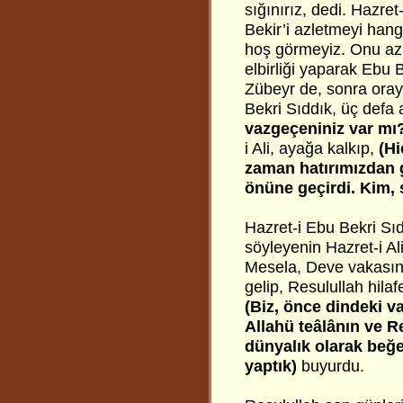
sığınırız, dedi. Hazre
Bekir’i azletmeyi hang
hoş görmeyiz. Onu azle
elbirliği yaparak Ebu B
Zübeyr de, sonra oraya 
Bekri Sıddık, üç defa
vazgeçeniniz var mı
i Ali, ayağa kalkıp,
(Hi
zaman hatırımızdan 
önüne geçirdi. Kim, 
Hazret-i Ebu Bekri Sıdd
söyleyenin Hazret-i Al
Mesela, Deve vakasınd
gelip, Resulullah hila
(Biz, önce dindeki va
Allahü teâlânın ve R
dünyalık olarak beğen
yaptık)
buyurdu.