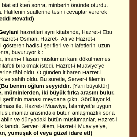
rip biat ettikten sonra, minberin önünde oturdu.
Halifenin suallerine tesirli cevaplar vererek
eddi Revafıd)
Geylani
hazretleri aynı kitabında, Hazret-i Ebu
Hazret-i Osman, Hazret-i Ali ve Hazret-i
 gösteren hadis-i şerifleri ve hilafetlerini uzun
onra, buyuruyor ki:
nca, imam-ı Hasan müslüman kanı dökülmemesi
hilafeti bırakmak istedi. Hazret-i Muaviye’ye
lerine tâbi oldu. O günden itibaren Hazret-i
ak ve sahih oldu. Bu suretle, Server-i âlemin
(Bu benim oğlum seyyiddir.
[Yani büyüktür]
e, müminlerden, iki büyük fırka arasını bulur.
i şerifinin manası meydana çıktı. Görülüyor ki,
lması ile, Hazret-i Muaviye, İslamiyet’e uygun
 müslümanlar arasındaki bütün anlaşmazlık sona
 Tabiin ve dünyadaki bütün müslümanlar, Hazret-i
ak tanıdı. Server-i âlem, Hazret-i Muaviye’ye,
n, yumuşak ol veya güzel idare et!)