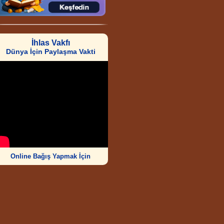
İhlas Vakfı
Dünya İçin Paylaşma Vakti
Online Bağış Yapmak İçin