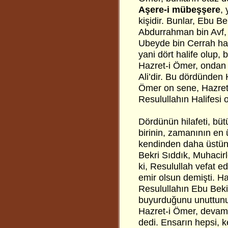
Aşere-i mübeşşere
,
kişidir. Bunlar, Ebu B
Abdurrahman bin Avf, 
Ubeyde bin Cerrah hazr
yani dört halife olup,
Hazret-i Ömer, ondan
Ali’dir. Bu dördünden H
Ömer on sene, Hazret-
Resulullahın Halifesi 
Dördünün hilafeti, büt
birinin, zamanının en ü
kendinden daha üstün o
Bekri Sıddık, Muhacirle
ki, Resulullah vefat ed
emir olsun demişti. H
Resulullahın Ebu Beki
buyurduğunu unuttunuz
Hazret-i Ömer, devam 
dedi. Ensarın hepsi, 