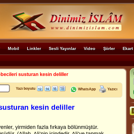
Mobil
Linkler
Sesli Yayınlar
Video
Şiirler
Ekart
becileri susturan kesin deliller
Yazı boyutu
WhatsApp
Yazıcı
susturan kesin deliller
enler, yirmiden fazla fırkaya bölünmüştür.
südür. (Allah, Ali’nin içindedir. Ali’ye tapmak,