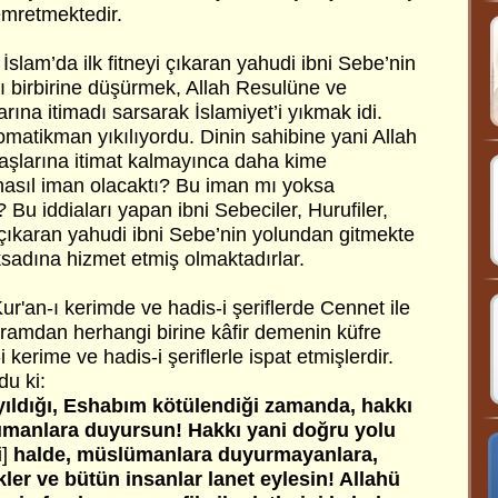
 emretmektedir.
lam’da ilk fitneyi çıkaran yahudi ibni Sebe’nin
 birbirine düşürmek, Allah Resulüne ve
rına itimadı sarsarak İslamiyet’i yıkmak idi.
matikman yıkılıyordu. Dinin sahibine yani Allah
aşlarına itimat kalmayınca daha kime
 nasıl iman olacaktı? Bu iman mı yoksa
 Bu iddiaları yapan ibni Sebeciler, Hurufiler,
lk çıkaran yahudi ibni Sebe’nin yolundan gitmekte
sadına hizmet etmiş olmaktadırlar.
Kur'an-ı kerimde ve hadis-i şeriflerde Cennet ile
ramdan herhangi birine kâfir demenin küfre
 kerime ve hadis-i şeriflerle ispat etmişlerdir.
du ki:
ayıldığı, Eshabım kötülendiği zamanda, hakkı
lümanlara duyursun! Hakkı yani doğru yolu
]
halde, müslümanlara duyurmayanlara,
ler ve bütün insanlar lanet eylesin! Allahü