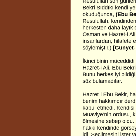
Resulullah son günler
Bekri Sıddıkı kendi ye
okuduğunda,
(Ebu Be
Resulullah, kendinden 
herkesten daha layık 
Osman ve Hazret-i Ali
insanlardan, hilafete e
söylemiştir.)
[Gunyet-ü
İkinci binin müceddidi
Hazret-i Ali, Ebu Bekri
Bunu herkes iyi bildiğ
söz bulamadılar.
Hazret-i Ebu Bekir, ha
benim hakkımdır derdi.
kabul etmedi. Kendisi 
Muaviye’nin ordusu, k
ölmesine sebep oldu. 
hakkı kendinde görsey
idi. Seçilmesini ister 