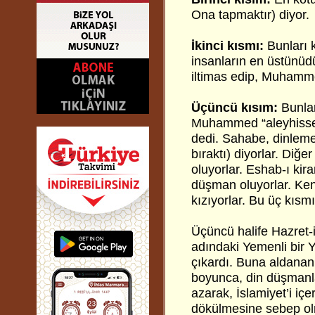
Ona tapmaktır) diyor.
İkinci kısmı:
Bunları 
insanların en üstünüdü
iltimas edip, Muhammed
Üçüncü kısım:
Bunlar
Muhammed “aleyhissela
dedi. Sahabe, dinlemey
bıraktı) diyorlar. Diğe
oluyorlar. Eshab-ı ki
düşman oluyorlar. Kend
kızıyorlar. Bu üç kısm
Üçüncü halife Hazret
adındaki Yemenli bir Y
çıkardı. Buna aldananl
boyunca, din düşmanl
azarak, İslamiyet’i i
dökülmesine sebep olm