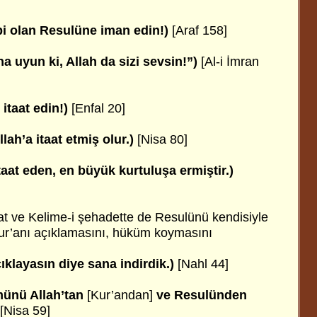
bi olan Resulüne iman edin!)
[Araf 158]
a uyun ki, Allah da sizi sevsin!”)
[Al-i İmran
itaat edin!)
[Enfal 20]
lah’a itaat etmiş olur.)
[Nisa 80]
taat eden, en büyük kurtuluşa ermiştir.)
aat ve Kelime-i şehadette de Resulünü kendisiyle
bi Kur’anı açıklamasını, hüküm koymasını
ıklayasın diye sana indirdik.)
[Nahl 44]
kmünü Allah’tan
[Kur’andan]
ve Resulünden
[Nisa 59]