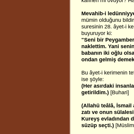
kâfirleri mi övüyor? H
Mevahib-i ledünniyy
mümin olduğunu bildire
suresinin 28.
âyet-i ke
buyuruyor ki:
"Seni bir Peygamber
naklettim. Yani seni
babanın iki oğlu ols
ondan gelmiş demekt
Bu âyet-i kerimenin tef
ise şöyle:
(Her asırdaki insanl
getirildim.)
[Buhari]
(Allahü teâlâ, İsmai
zatı ve onun sülales
Kureyş evladından da
süzüp seçti.)
[Müslim