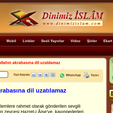
Mobil
Linkler
Sesli Yayınlar
Video
Şiirler
Ekart
llahın akrabasına dil uzatılamaz
Yazı boyutu
WhatsApp
Yazıcı
rabasına dil uzatılamaz
âlemlere rahmet olarak gönderilen sevgili
 zevcesi Hazret-i Âişe’ye, kayınpederleri