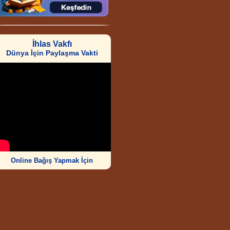
İhlas Vakfı
Dünya İçin Paylaşma Vakti
Online Bağış Yapmak İçin