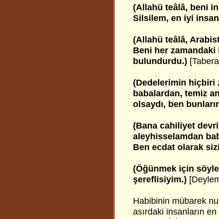
(Allahü teâlâ, beni i
Silsilem, en iyi insan
(Allahü teâlâ, Arabis
Beni her zamandaki i
bulundurdu.)
[Tabera
(Dedelerimin hiçbiri 
babalardan, temiz an
olsaydı, ben bunları
(Bana cahiliyet devr
aleyhisselamdan bab
Ben ecdat olarak sizi
(Öğünmek için söyle
şereflisiyim.)
[Deylem
Habibinin mübarek nu
asırdaki insanların en