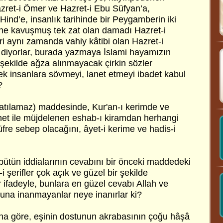
azret-i Ömer ve Hazret-i Ebu Süfyan’a,
 Hind’e, insanlık tarihinde bir Peygamberin iki
ine kavuşmuş tek zat olan damadı Hazret-i
i aynı zamanda vahiy kâtibi olan Hazret-i
 diyorlar, burada yazmaya İslami hayamızın
ekilde ağza alınmayacak çirkin sözler
ek insanlara sövmeyi, lanet etmeyi ibadet kabul
?
zatılamaz) maddesinde, Kur'an-ı kerimde ve
nnet ile müjdelenen eshab-ı kiramdan herhangi
üfre sebep olacağını, âyet-i kerime ve hadis-i
bütün iddialarının cevabını bir önceki maddedeki
i şerifler çok açık ve güzel bir şekilde
 ifadeyle, bunlara en güzel cevabı Allah ve
una inanmayanlar neye inanırlar ki?
rına göre, eşinin dostunun akrabasının çoğu hâşâ