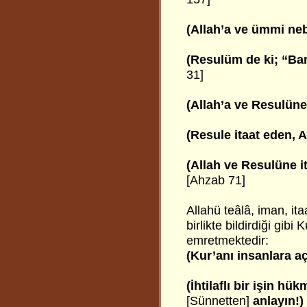
(Allah’a ve ümmi ne
(Resulüm de ki; “Ban
31]
(Allah’a ve Resulüne 
(Resule itaat eden, Al
(Allah ve Resulüne i
[Ahzab 71]
Allahü teâlâ, iman, it
birlikte bildirdiği gi
emretmektedir:
(Kur’anı insanlara aç
(İhtilaflı bir işin hü
[Sünnetten]
anlayın!)