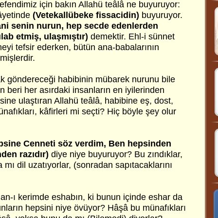
efendimiz için bakın Allahü teâlâ ne buyuruyor:
âyetinde
(Vetekallübeke fissacidin)
buyuruyor.
ani senin nurun, hep secde edenlerden
ılab etmiş, ulaşmıştır)
demektir. Ehl-i sünnet
imeyi tefsir ederken, bütün ana-babalarının
işlerdir.
k göndereceği habibinin mübarek nurunu bile
beri her asırdaki insanların en iyilerinden
sine ulaştıran Allahü teâlâ, habibine eş, dost,
afıkları, kâfirleri mi seçti? Hiç böyle şey olur
psine Cenneti söz verdim, Ben hepsinden
den razıdır)
diye niye buyuruyor? Bu zındıklar,
 mı dil uzatıyorlar, (sonradan sapıtacaklarını
ur’an-ı kerimde eshabın, ki bunun içinde eshar da
bunların hepsini niye övüyor? Hâşâ bu münafıkları