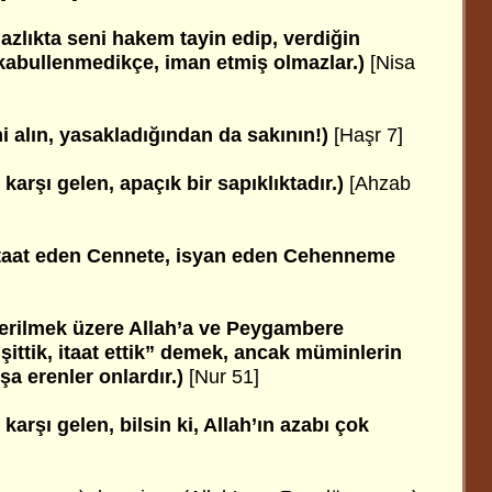
azlıkta seni hakem tayin edip, verdiğin
abullenmedikçe, iman etmiş olmazlar.)
[Nisa
 alın, yasakladığından da sakının!)
[Haşr 7]
karşı gelen, apaçık bir sapıklıktadır.)
[Ahzab
itaat eden Cennete, isyan eden Cehenneme
erilmek üzere Allah’a ve Peygambere
“İşittik, itaat ettik” demek, ancak müminlerin
şa erenler onlardır.)
[Nur 51]
karşı gelen, bilsin ki, Allah’ın azabı çok
]