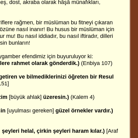
 eş, dost, akraba olarak hâşâ münafıkları,
riflere rağmen, bir müslüman bu fitneyi çıkaran
sözüne nasıl inanır! Bu husus bir müslüman için
 mu! Bu nasıl iddiadır, bu nasıl iftiradır, dilleri
lsin bunların!
ygamber efendimiz için buyuruluyor ki:
lere rahmet olarak gönderdik.)
(Enbiya 107)
 getiren ve bilmediklerinizi öğreten bir Resul
151]
azim
[büyük ahlak]
üzeresin.)
(Kalem 4)
çin
[uyulması gereken]
güzel örnekler vardır.)
eyleri helal, çirkin şeyleri haram kılar.)
[Araf