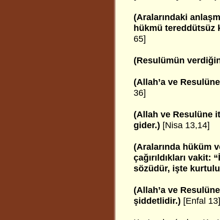
(Aralarındaki anlaşm
hükmü tereddütsüz k
65]
(Resulümün verdiğini
(Allah’a ve Resulüne 
36]
(Allah ve Resulüne 
gider.)
[Nisa 13,14]
(Aralarında hüküm v
çağırıldıkları vakit: 
sözüdür, işte kurtulu
(Allah’a ve Resulüne 
şiddetlidir.)
[Enfal 13