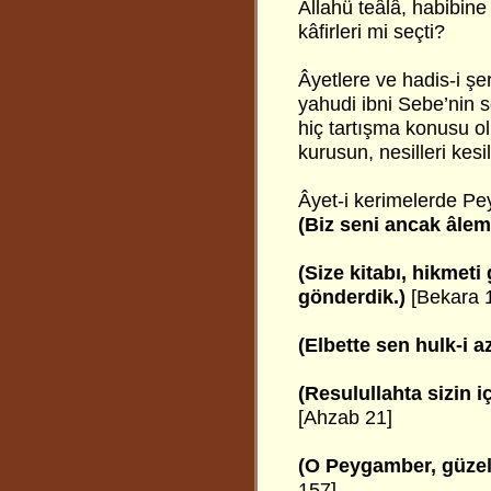
Allahü teâlâ, habibine
kâfirleri mi seçti?
Âyetlere ve hadis-i şe
yahudi ibni Sebe’nin 
hiç tartışma konusu olur
kurusun, nesilleri kesi
Âyet-i kerimelerde Pe
(Biz seni ancak âlem
(Size kitabı, hikmeti
gönderdik.)
[Bekara 
(Elbette sen hulk-i 
(Resulullahta sizin i
[Ahzab 21]
(O Peygamber, güzel ş
157]