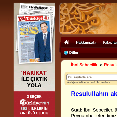
Hakkımızda
Kitaplar
Diller
İbni Sebecilik
>
Resulu
Aradığınız kelime sarı renk ile işaretlenir.
Resulullahın ak
Sual:
İbni Sebeciler, 
Peygamber efendimizin