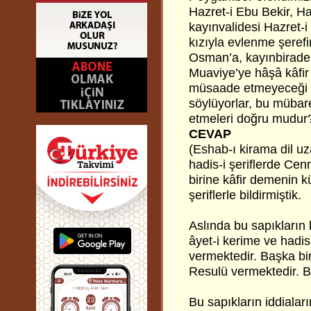
Hazret-i Ebu Bekir, H
kayınvalidesi Hazret-i
kızıyla evlenme şeref
Osman’a, kayınbirader
Muaviye’ye hâşâ kâfir
müsaade etmeyeceği ş
söylüyorlar, bu mübar
etmeleri doğru mudur
CEVAP
(Eshab-ı kirama dil u
hadis-i şeriflerde Ce
birine kâfir demenin k
şeriflerle bildirmiştik.
Aslında bu sapıkların 
âyet-i kerime ve hadis-
vermektedir. Başka bir
Resulü vermektedir. B
Bu sapıkların iddiala