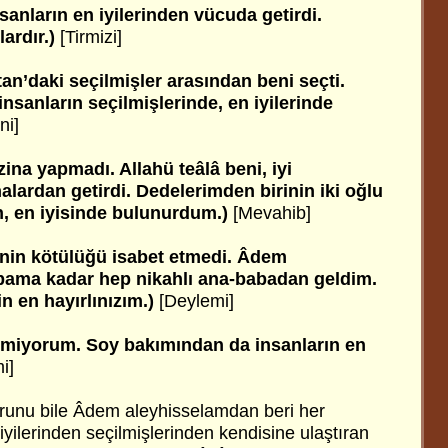
nsanların en iyilerinden vücuda getirdi.
lardır.)
[Tirmizi]
tan’daki seçilmişler arasından beni seçti.
nsanların seçilmişlerinde, en iyilerinde
ni]
zina yapmadı. Allahü teâlâ beni, iyi
alardan getirdi. Dedelerimden birinin iki oğlu
n, en iyisinde bulunurdum.)
[Mevahib]
inin kötülüğü isabet etmedi. Âdem
ama kadar hep nikahlı ana-babadan geldim.
n en hayırlınızım.)
[Deylemi]
miyorum. Soy bakımından da insanların en
i]
runu bile Âdem aleyhisselamdan beri her
 iyilerinden seçilmişlerinden kendisine ulaştıran