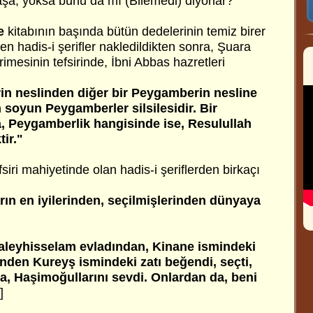
âşâ, yoksa bunu da mı (Bilemedi) diyorlar?
e
kitabının başında bütün dedelerinin temiz birer
n hadis-i şerifler nakledildikten sonra, Şuara
rimesinin tefsirinde, İbni Abbas hazretleri
in neslinden diğer bir Peygamberin nesline
n soyun Peygamberler silsilesidir. Bir
a, Peygamberlik hangisinde ise, Resulullah
ir."
siri mahiyetinde olan hadis-i şeriflerden birkaçı
arın en iyilerinden, seçilmişlerinden dünyaya
l aleyhisselam evladından, Kinane ismindeki
inden Kureyş ismindeki zatı beğendi, seçti,
, Haşimoğullarını sevdi. Onlardan da, beni
]