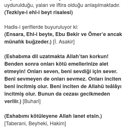
uydurulduğu, yalan ve iftira olduğu anlaşılmaktadır.
(Tezkiye-i ehl-i beyt risalesi)
Hadis-i şeriflerde buyuruluyor ki:
(Ensara, Ehl-i beyte, Ebu Bekir ve Ömer’e ancak
[İ. Asakir]
münafık buğzeder.)
(Eshabıma dil uzatmakta Allah’tan korkun!
Benden sonra onları kötü emellerinize alet
etmeyin! Onları seven, beni sevdiği için sever.
Beni sevmeyen de onları sevmez. Onları inciten
beni incitmiş olur. Beni inciten de Allahü teâlâyı
incitmiş olur. Bunun da cezası gecikmeden
[Buhari]
verilir.)
(Eshabımı kötüleyene Allah lanet etsin.)
[Taberani, Beyheki, Hakim]