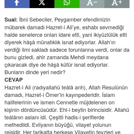
İbni Sebeciler, Peygamber efendimizin
Sual:
mübarek damadı Hazret-i Ali’ye, eshabı sevmediği
halde senelerce onları idare etti, yani ikiyüzlülük etti
diyerek hâşâ münafıklık isnat ediyorlar. Allah’ın
verdiği ilmi sakladı sadece torunlarına verdi, onlar da
bunu gizledi, ahir zamanda Mehdi meydana
çıkaracak diye de hâşâ küfür isnat ediyorlar.
Bunların dinde yeri nedir?
CEVAP
Hazret-i Ali (radıyallahü teâlâ anh), Allah Resulünün
damadı, Hazret-i Ömer’in kayınpederidir. İslam
halifelerinin ve ismen Cennetle müjdelenen on
kişinin dördüncüsüdür. Ehl-i beytin birincisidir. Allahü
teâlânın aslanı idi. Çeşitli hadis-i şeriflerde
methedildi. Evliyanın büyüğü, vilayet yolunun
reisidir. Her tarikatta herkese Vilayetin feyzleri ve