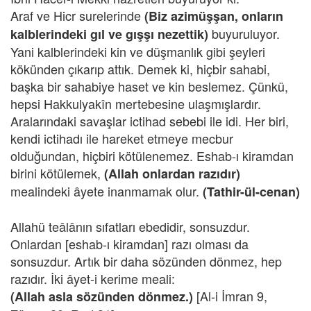
Araf ve Hicr surelerinde
(Biz azimüşşan, onların
buyuruluyor.
kalblerindeki gıl ve gışşı nezettik)
Yani kalblerindeki kin ve düşmanlık gibi şeyleri
kökünden çıkarıp attık. Demek ki, hiçbir sahabi,
başka bir sahabiye haset ve kin beslemez. Çünkü,
hepsi Hakkulyakîn mertebesine ulaşmışlardır.
Aralarındaki savaşlar ictihad sebebi ile idi. Her biri,
kendi ictihadı ile hareket etmeye mecbur
olduğundan, hiçbiri kötülenemez. Eshab-ı kiramdan
birini kötülemek,
(Allah onlardan razıdır)
mealindeki âyete inanmamak olur.
(Tathir-ül-cenan)
Allahü teâlânın sıfatları ebedidir, sonsuzdur.
Onlardan [eshab-ı kiramdan] razı olması da
sonsuzdur. Artık bir daha sözünden dönmez, hep
razıdır. İki âyet-i kerime meali:
[Al-i İmran 9,
(Allah asla sözünden dönmez.)