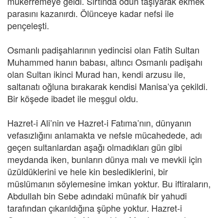
mükerremeye geldi. Sırtında odun taşıyarak ekmek
parasını kazanırdı. Ölünceye kadar nefsi ile
pençeleşti.
Osmanlı padişahlarının yedincisi olan Fatih Sultan
Muhammed hanın babası, altıncı Osmanlı padişahı
olan Sultan ikinci Murad han, kendi arzusu ile,
saltanatı oğluna bırakarak kendisi Manisa’ya çekildi.
Bir köşede ibadet ile meşgul oldu.
Hazret-i Ali’nin ve Hazret-i Fatıma’nın, dünyanın
vefasızlığını anlamakta ve nefsle mücahedede, adı
geçen sultanlardan aşağı olmadıkları gün gibi
meydanda iken, bunların dünya malı ve mevkii için
üzüldüklerini ve hele kin beslediklerini, bir
müslümanın söylemesine imkan yoktur. Bu iftiraların,
Abdullah bin Sebe adındaki münafık bir yahudi
tarafından çıkarıldığına şüphe yoktur. Hazret-i