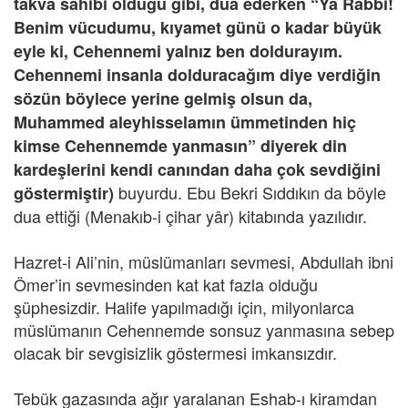
takva sahibi olduğu gibi, dua ederken “Ya Rabbi!
Benim vücudumu, kıyamet günü o kadar büyük
eyle ki, Cehennemi yalnız ben doldurayım.
Cehennemi insanla dolduracağım diye verdiğin
sözün böylece yerine gelmiş olsun da,
Muhammed aleyhisselamın ümmetinden hiç
kimse Cehennemde yanmasın” diyerek din
kardeşlerini kendi canından daha çok sevdiğini
buyurdu. Ebu Bekri Sıddıkın da böyle
göstermiştir)
dua ettiği (Menakıb-i çihar yâr) kitabında yazılıdır.
Hazret-i Ali’nin, müslümanları sevmesi, Abdullah ibni
Ömer’in sevmesinden kat kat fazla olduğu
şüphesizdir. Halife yapılmadığı için, milyonlarca
müslümanın Cehennemde sonsuz yanmasına sebep
olacak bir sevgisizlik göstermesi imkansızdır.
Tebük gazasında ağır yaralanan Eshab-ı kiramdan