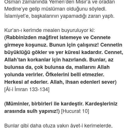
Osman zamanında Yemen’den Mısır’a ve oradan
Medine’ye gelip müslüman olduğunu söyledi.
İslamiyet’e, başkalarının yapamadığı zararı yaptı.
Kur’an-ı kerimde mealen buyuruluyor ki:
(Rabbinizden mağfiret istemeye ve Cennete
girmeye koşunuz. Bunun için çalışınız! Cennetin
büyüklüğü gökler ve yer küresi kadardır. Cennet,
Allah’tan korkanlar için hazırlandı. Bunlar, az
bulunsa da, çok bulunsa da, mallarını Allah
yolunda verirler. Öfkelerini belli etmezler.
Herkesi af ederler. Allah, ihsan edenleri sever)
[Âl-i İmran 133-134]
(Müminler, birbirleri ile kardeştir. Kardeşleriniz
[Hucurat 10]
arasında sulh yapınız!)
Bunlar gibi daha otuza yakın âyet-i kerimelerde,