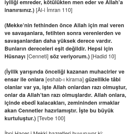
iyiliği emreder, kötülükten men eder ve Allah’a
[Âl-i İmran 110]
inanırsınız.)
(Mekke’nin fethinden önce Allah için mal veren
ve savaşanlara, fetihten sonra verenlerden ve
savaşanlardan daha yüksek derece vardır.
Bunların dereceleri eşit değildir. Hepsi için
[Cenneti]
[Hadid 10]
Hüsnayı
söz veriyorum.)
(İyilik yarışında önceliği kazanan muhacirler ve
[eshab-ı kirama]
ensar ile onlara
güzellikle tâbi
olanlar var ya, işte Allah onlardan razı olmuştur,
onlar da Allah’tan razı olmuşlardır. Allah onlara,
içinde ebedî kalacakları, zemininden ırmaklar
akan Cennetler hazırlamıştır. İşte bu büyük
[Tevbe 100]
kurtuluştur.)
İbni Hacer-i Mekki hazretleri buyuruyor ki: