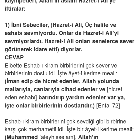
kayınpederi, Allah’ın aslanı Hazret-i Ali’ye
iftiralar:
1) İbni Sebeciler, (Hazret-i Ali, Üç halife ve
eshabı sevmiyordu. Onlar da Hazret-i Ali’yi
sevmiyorlardı. Hazret-i Ali onları senelerce sever
görünerek idare etti) diyorlar.
CEVAP
Elbette Eshab-ı kiram birbirlerini çok sever ve
birbirlerinin dostu idi. İşte âyet-i kerime meali:
(İman edip de hicret edenler, Allah yolunda
[hicret
mallarıyla, canlarıyla cihad edenler ve
eden eshabı]
barındırıp yardım edenler var ya,
[Enfal 72]
işte onlar birbirlerinin dostlarıdır.)
Eshab-ı kiram birbirlerini çok sevdiği gibi birbirine
karşı çok merhametli idi. İşte bir âyet-i kerime meali:
[aleyhisselam],
(Muhammed
Allah’ın