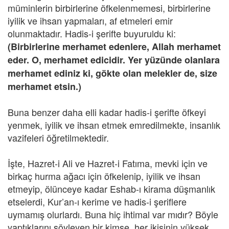
müminlerin birbirlerine öfkelenmemesi, birbirlerine
iyilik ve ihsan yapmaları, af etmeleri emir
olunmaktadır. Hadis-i şerifte buyuruldu ki:
(Birbirlerine merhamet edenlere, Allah merhamet
eder. O, merhamet edicidir. Yer yüzünde olanlara
merhamet ediniz ki, gökte olan melekler de, size
merhamet etsin.)
Buna benzer daha elli kadar hadis-i şerifte öfkeyi
yenmek, iyilik ve ihsan etmek emredilmekte, insanlık
vazifeleri öğretilmektedir.
İşte, Hazret-i Ali ve Hazret-i Fatıma, mevki için ve
birkaç hurma ağacı için öfkelenip, iyilik ve ihsan
etmeyip, ölünceye kadar Eshab-ı kirama düşmanlık
etselerdi, Kur’an-ı kerime ve hadis-i şeriflere
uymamış olurlardı. Buna hiç ihtimal var mıdır? Böyle
yaptıklarını söyleyen bir kimse, her ikisinin yüksek