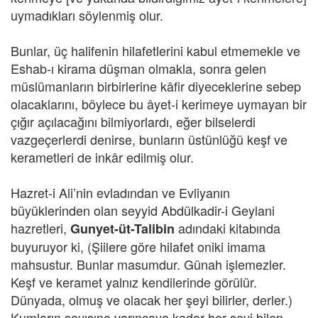
uymadıkları söylenmiş olur.
Bunlar, üç halifenin hilafetlerini kabul etmemekle ve
Eshab-ı kirama düşman olmakla, sonra gelen
müslümanların birbirlerine kâfir diyeceklerine sebep
olacaklarını, böylece bu âyet-i kerimeye uymayan bir
çığır açılacağını bilmiyorlardı, eğer bilselerdi
vazgeçerlerdi denirse, bunların üstünlüğü keşf ve
kerametleri de inkâr edilmiş olur.
Hazret-i Ali’nin evladından ve Evliyanın
büyüklerinden olan seyyid Abdülkadir-i Geylani
hazretleri,
adındaki kitabında
Gunyet-üt-Talibin
buyuruyor ki, (Şiilere göre hilafet oniki imama
mahsustur. Bunlar masumdur. Günah işlemezler.
Keşf ve keramet yalnız kendilerinde görülür.
Dünyada, olmuş ve olacak her şeyi bilirler, derler.)
Kumların sayısına varıncaya kadar her şeyi bilen