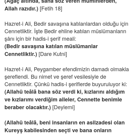
(Ağaç altında, sana söz veren müminlerden,
[Fetih 18]
Allah razıdır.)
Hazret-i Ali, Bedir savaşına katılanlardan olduğu için
Cennetliktir. İşte Bedir ehline katılan müslümanların
şânı için bir hadis-i şerif meali:
(Bedir savaşına katılan müslümanlar
[Dare Kutni]
Cennetliktir.)
Hazret-i Ali, Peygamber efendimizin damadı olmakla
şereflendi. Bu nimet ve şeref vesilesiyle de
Cennetliktir. Çünkü hadis-i şeriflerde buyuruluyor ki:
(Allahü teâlâ bana söz verdi ki, kızlarını aldığım
ve kızlarımı verdiğim aileler, Cennette benimle
[Deylemi]
beraber olacaktır.)
(Allahü teâlâ, beni insanların en asilzadesi olan
Kureyş kabilesinden seçti ve bana onların