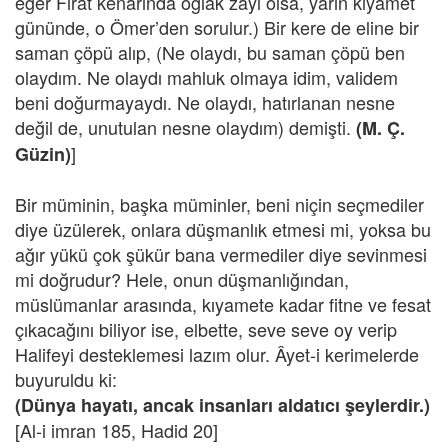
eğer Fırat kenarında oğlak zayi olsa, yarın kıyamet
gününde, o Ömer’den sorulur.) Bir kere de eline bir
saman çöpü alıp, (Ne olaydı, bu saman çöpü ben
olaydım. Ne olaydı mahluk olmaya idim, validem
beni doğurmayaydı. Ne olaydı, hatırlanan nesne
değil de, unutulan nesne olaydım) demişti.
(M. Ç.
]
Güzin)
Bir müminin, başka müminler, beni niçin seçmediler
diye üzülerek, onlara düşmanlık etmesi mi, yoksa bu
ağır yükü çok şükür bana vermediler diye sevinmesi
mi doğrudur? Hele, onun düşmanlığından,
müslümanlar arasında, kıyamete kadar fitne ve fesat
çıkacağını biliyor ise, elbette, seve seve oy verip
Halifeyi desteklemesi lazım olur. Âyet-i kerimelerde
buyuruldu ki:
(Dünya hayatı, ancak insanları aldatıcı şeylerdir.)
[Al-i imran 185, Hadid 20]