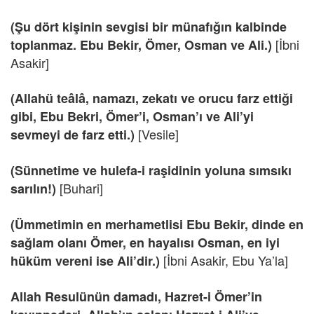
(Şu dört kişinin sevgisi bir münafığın kalbinde
[İbni
toplanmaz. Ebu Bekir, Ömer, Osman ve Ali.)
Asakir]
(Allahü teâlâ, namazı, zekatı ve orucu farz ettiği
gibi, Ebu Bekri, Ömer’i, Osman’ı ve Ali’yi
[Vesile]
sevmeyi de farz etti.)
(Sünnetime ve hulefa-i raşidinin yoluna sımsıkı
[Buhari]
sarılın!)
(Ümmetimin en merhametlisi Ebu Bekir, dinde en
sağlam olanı Ömer, en hayalısı Osman, en iyi
[İbni Asakir, Ebu Ya’la]
hüküm vereni ise Ali’dir.)
Allah Resulünün damadı, Hazret-i Ömer’in