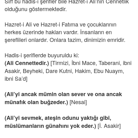
Sırf bu hadis-i şerifler bile Hazret-i Ali’nin Cennetlik
olduğunu göstermektedir.
Hazret-i Ali ve Hazret-i Fatıma ve çocuklarının
herkes üzerinde hakları vardır. İnsanların en
şereflileri onlardır. Onlara tazim, dinimizin emridir.
Hadis-i şeriflerde buyuruldu ki:
[Tirmizi, İbni Mace, Taberani, ibni
(Ali Cennettedir.)
Asakir, Beyheki, Dare Kutni, Hakim, Ebu Nuaym,
ibni Sa’d]
(Ali’yi ancak mümin olan sever ve ona ancak
[Nesai]
münafık olan buğzeder.)
(Ali’yi sevmek, ateşin odunu yaktığı gibi,
[İ. Asakir]
müslümanların günahını yok eder.)