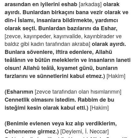
[arkadaş]
arasından en iyilerini eshab
olarak
ayırdı. Bunlardan birkaçını bana vezir olarak ve
din-i İslamı, insanlara bildirmekte, yardımcı
olarak seçti. Bunlardan bazılarını da Eshar,
[zevce, kayınpeder, kayınvalide, kayınbirader ve
baldız gibi kadın tarafından
akraba]
olarak ayırdı.
Bunlara sövenlere, iftira edenlere, Allahü
teâlânın ve bütün meleklerin ve insanların laneti
olsun! Allahü teâlâ, kıyamet günü, bunların
[Hakim]
farzlarını ve sünnetlerini kabul etmez.)
[zevce tarafından olan hısımlarımın]
(Esharımın
Cennetlik olmasını istedim. Rabbim de bu
[Hakim]
isteğimi kesin olarak kabul etti.)
(Benimle evlenen veya kız alıp verdiklerim,
[Deylemi, İ. Neccar]
Cehenneme girmez.)