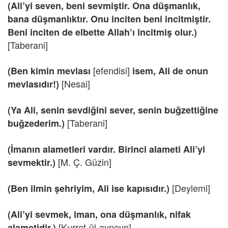
(Ali’yi seven, beni sevmiştir. Ona düşmanlık,
bana düşmanlıktır. Onu inciten beni incitmiştir.
Beni inciten de elbette Allah’ı incitmiş olur.)
[Taberani]
[efendisi]
(Ben kimin mevlası
isem, Ali de onun
[Nesai]
mevlasıdır!)
(Ya Ali, senin sevdiğini sever, senin buğzettiğine
[Taberani]
buğzederim.)
(İmanın alametleri vardır. Birinci alameti Ali’yi
[M. Ç. Güzin]
sevmektir.)
[Deylemi]
(Ben ilmin şehriyim, Ali ise kapısıdır.)
(Ali’yi sevmek, iman, ona düşmanlık, nifak
[Kurret-ül-ayneyn]
alametidir.)