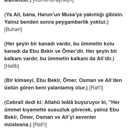
(Ya Ali, bana, Harun’un Musa’ya yakınlığı gibisin.
Yalnız benden sonra peygamberlik yoktur.)
[Buhari]
(Her şeyin bir kanadı vardır, bu ümmetin kolu
kanadı da Ebu Bekir ve Ömer’dir. Her şeyin bir
kalkanı vardır, bu ümmetin kalkanı da Ali’dir.)
[Hatib]
(Bir kimseyi, Ebu Bekir, Ömer, Osman ve Ali’den
[Rafi'i]
üstün gören beni yalanlamış olur.)
(Cebrail dedi ki: Allahü teâlâ buyuruyor ki, "Her
ümmet kıyamette susuzluk görecek, yalnız Ebu
Bekir, Ömer, Osman ve Ali’yi sevenler
[Rafi'i]
müstesna.)