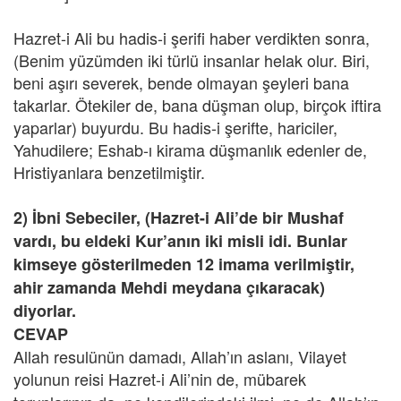
Hazret-i Ali bu hadis-i şerifi haber verdikten sonra,
(Benim yüzümden iki türlü insanlar helak olur. Biri,
beni aşırı severek, bende olmayan şeyleri bana
takarlar. Ötekiler de, bana düşman olup, birçok iftira
yaparlar) buyurdu. Bu hadis-i şerifte, hariciler,
Yahudilere; Eshab-ı kirama düşmanlık edenler de,
Hristiyanlara benzetilmiştir.
2) İbni Sebeciler, (Hazret-i Ali’de bir Mushaf
vardı, bu eldeki Kur’anın iki misli idi. Bunlar
kimseye gösterilmeden 12 imama verilmiştir,
ahir zamanda Mehdi meydana çıkaracak)
diyorlar.
CEVAP
Allah resulünün damadı, Allah’ın aslanı, Vilayet
yolunun reisi
Hazret-i Ali’nin de, mübarek