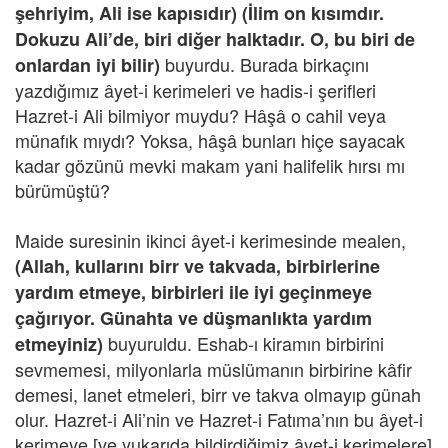
şehriyim, Ali ise kapısıdır)
(İlim on kısımdır.
Dokuzu Ali’de, biri diğer halktadır. O, bu biri de
buyurdu. Burada birkaçını
onlardan iyi bilir)
yazdığımız âyet-i kerimeleri ve hadis-i şerifleri
Hazret-i Ali bilmiyor muydu? Hâşâ o cahil veya
münafık mıydı? Yoksa, hâşâ bunları hiçe sayacak
kadar gözünü mevki makam yani halifelik hırsı mı
bürümüştü?
Maide suresinin ikinci âyet-i kerimesinde mealen,
(Allah, kullarını birr ve takvada, birbirlerine
yardım etmeye, birbirleri ile iyi geçinmeye
çağırıyor. Günahta ve düşmanlıkta yardım
buyuruldu. Eshab-ı kiramın birbirini
etmeyiniz)
sevmemesi, milyonlarla müslümanın birbirine kâfir
demesi, lanet etmeleri, birr ve takva olmayıp günah
olur. Hazret-i Ali’nin ve Hazret-i Fatıma’nın bu âyet-i
kerimeye [ve yukarıda bildirdiğimiz âyet-i kerimelere]