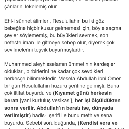
şânlarını lekelemiş olur.
Ehl-i sünnet âlimleri, Resulullahın bu iki göz
bebeğine hiçbir kusur gelmemesi için, böyle saçma
şeyler söylememiş, bu büyükleri sevmek, son
nefeste iman ile gitmeye sebep olur, diyerek çok
sevilmelerini teşvik buyurmuşlardır.
Muhammed aleyhisselamın ümmetinin kardeşler
oldukları, birbirlerini ne kadar çok sevdikleri
herkesçe bilinmektedir. Mesela Abdullah ibni Ömer
bir gün Resulullahın huzuru şerifine gelmişti. Buna
çok iltifat buyurdu ve
(Kıyamet günü herkesin
[yani kurtuluş vesikası],
beratı
her işi ölçüldükten
sonra verilir. Abdullah’ın beratı ise, dünyada
hadis-i şerifi ile bunu meth ve sena
verilmiştir)
buyurdu. Sebebi sorulduğunda,
(Kendisi vera ve