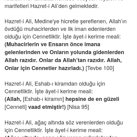
marifetleri Hazret-i Ali’den gelmektedir.
Hazret-i Ali, Medine'ye hicretle şereflenen, Allah’ın
övdüğü muhacirlerden ve ilk iman edenlerden
olduğu için Cennetliktir. İşte âyet-i kerime meali:
(Muhacirlerin ve Ensarın önce imana
gelenlerinden ve Onların yolunda gidenlerden
Allah razıdır. Onlar da Allah’tan razıdır. Allah,
[Tevbe 100]
Onlar için Cennetler hazırladı.)
Hazret-i Ali, Eshab-ı kiramdan olduğu için
Cennetliktir. İşte âyet-i kerime meali:
[Eshab-ı kiramın]
(Allah,
hepsine de en güzeli
[Cenneti]
[Nisa 95]
vaad etmiştir!)
Hazret-i Ali, ağaç altında söz verenlerden olduğu
için Cennetliktir. İşte âyet-i kerime meali: