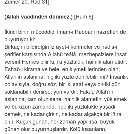
Zümer 20, Rad 31]
[Rum 6]
(Allah vaadinden dönmez.)
İkinci binin müceddidi imam-ı Rabbani hazretleri de
buyuruyor ki:
Birkaçını bildirdiğimiz âyet-i kerimeler ve hadis-i
şerifler karşısında Allahü teâlâ, mezhepsizlere insaf
versin! Herkes bilir ki, iki yüzlülük, hainlik alametidir.
Eshab-ı kirama ve hele, en kıymetlilerinden olan,
Allah’ın aslanına, hiç iki yüzlü denilebilir mi? İnsanlık
dolayısıyla, doğru söz, bir iki saat veya bir-iki gün
saklanabilir denirse, yeri vardır. Fakat, Allah’ın
aslanına, tam otuz sene, hainlik alametini yüklemek
ve bu uzun zamanda, hep iki yüzlülükle yaşadı
demek, ne kadar çirkin, ne kadar alçakça bir iftira
olur. Küçük günah, her zaman yapılırsa, büyük
günah olur buyurmuşlardır. Kötü insanların,