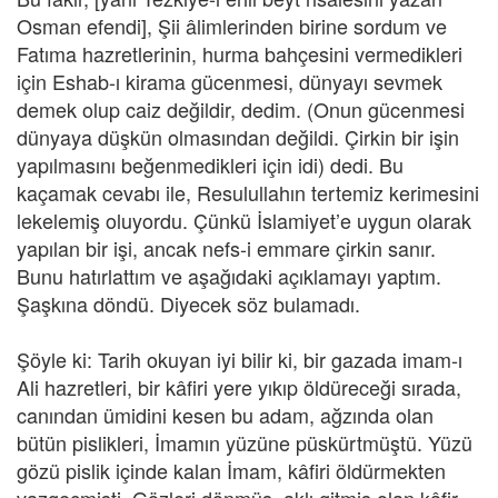
Osman efendi], Şii âlimlerinden birine sordum ve
Fatıma hazretlerinin, hurma bahçesini vermedikleri
için Eshab-ı kirama gücenmesi, dünyayı sevmek
demek olup caiz değildir, dedim. (Onun gücenmesi
dünyaya düşkün olmasından değildi. Çirkin bir işin
yapılmasını beğenmedikleri için idi) dedi. Bu
kaçamak cevabı ile, Resulullahın tertemiz kerimesini
lekelemiş oluyordu. Çünkü İslamiyet’e uygun olarak
yapılan bir işi, ancak nefs-i emmare çirkin sanır.
Bunu hatırlattım ve aşağıdaki açıklamayı yaptım.
Şaşkına döndü. Diyecek söz bulamadı.
Şöyle ki: Tarih okuyan iyi bilir ki, bir gazada imam-ı
Ali hazretleri, bir kâfiri yere yıkıp öldüreceği sırada,
canından ümidini kesen bu adam, ağzında olan
bütün pislikleri, İmamın yüzüne püskürtmüştü. Yüzü
gözü pislik içinde kalan İmam, kâfiri öldürmekten