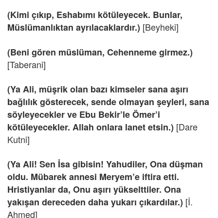
(Kimi çıkıp, Eshabımı kötüleyecek. Bunlar,
[Beyheki]
Müslümanlıktan ayrılacaklardır.)
(Beni gören müslüman, Cehenneme girmez.)
[Taberani]
(Ya Ali, müşrik olan bazı kimseler sana aşırı
bağlılık gösterecek, sende olmayan şeyleri, sana
söyleyecekler ve Ebu Bekir’le Ömer’i
[Dare
kötüleyecekler. Allah onlara lanet etsin.)
Kutni]
(Ya Ali! Sen İsa gibisin! Yahudiler, Ona düşman
oldu. Mübarek annesi Meryem’e iftira etti.
Hristiyanlar da, Onu aşırı yükselttiler. Ona
[İ.
yakışan dereceden daha yukarı çıkardılar.)
Ahmed]