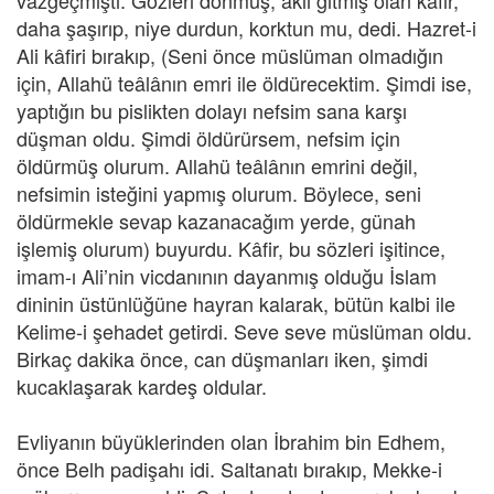
vazgeçmişti. Gözleri dönmüş, aklı gitmiş olan kâfir,
daha şaşırıp, niye durdun, korktun mu, dedi. Hazret-i
Ali kâfiri bırakıp, (Seni önce müslüman olmadığın
için, Allahü teâlânın emri ile öldürecektim. Şimdi ise,
yaptığın bu pislikten dolayı nefsim sana karşı
düşman oldu. Şimdi öldürürsem, nefsim için
öldürmüş olurum. Allahü teâlânın emrini değil,
nefsimin isteğini yapmış olurum. Böylece, seni
öldürmekle sevap kazanacağım yerde, günah
işlemiş olurum) buyurdu. Kâfir, bu sözleri işitince,
imam-ı Ali’nin vicdanının dayanmış olduğu İslam
dininin üstünlüğüne hayran kalarak, bütün kalbi ile
Kelime-i şehadet getirdi. Seve seve müslüman oldu.
Birkaç dakika önce, can düşmanları iken, şimdi
kucaklaşarak kardeş oldular.
Evliyanın büyüklerinden olan İbrahim bin Edhem,
önce Belh padişahı idi. Saltanatı bırakıp, Mekke-i