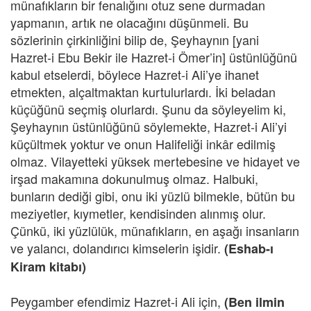
münafıkların bir fenalığını otuz sene durmadan
yapmanın, artık ne olacağını düşünmeli. Bu
sözlerinin çirkinliğini bilip de, Şeyhaynın [yani
Hazret-i Ebu Bekir ile Hazret-i Ömer’in] üstünlüğünü
kabul etselerdi, böylece Hazret-i Ali’ye ihanet
etmekten, alçaltmaktan kurtulurlardı. İki beladan
küçüğünü seçmiş olurlardı. Şunu da söyleyelim ki,
Şeyhaynın üstünlüğünü söylemekte, Hazret-i Ali’yi
küçültmek yoktur ve onun Halifeliği inkâr edilmiş
olmaz. Vilayetteki yüksek mertebesine ve hidayet ve
irşad makamına dokunulmuş olmaz. Halbuki,
bunların dediği gibi, onu iki yüzlü bilmekle, bütün bu
meziyetler, kıymetler, kendisinden alınmış olur.
Çünkü, iki yüzlülük, münafıkların, en aşağı insanların
ve yalancı, dolandırıcı kimselerin işidir.
(Eshab-ı
Kiram kitabı)
Peygamber efendimiz Hazret-i Ali için,
(Ben ilmin