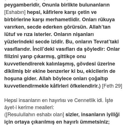
peygamberidir, Onunla birlikte bulunanların
[Eshabın]
hepsi, kâfirlere karşı çetin ve
birbirlerine karşı merhametlidir. Onları rükuya
varırken, secde ederken görürsün. Allah’tan
lütuf ve rıza isterler. Onların nişanları
yüzlerindeki secde izidir. Bu, onların Tevrat’taki
vasıflarıdır. İncil’deki vasıfları da şöyledir: Onlar
filizini yarıp çıkarmış, gittikçe onu
kuvvetlendirerek kalınlaşmış, gövdesi üzerine
dikilmiş bir ekine benzerler ki bu, ekicilerin de
hoşuna gider. Allah böylece onları çoğaltıp
[Feth 29]
kuvvetlendirmekle kâfirleri öfkelendirir.)
Hepsi insanların en hayırlısı ve Cennetlik idi. İşte
âyet-i kerime mealleri:
([Resulullahın eshabı olan]
sizler, insanların iyiliği
için ortaya çıkarılmış en hayırlı ümmetsiniz;