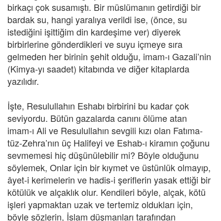
birkaçı çok susamıştı. Bir müslümanın getirdiği bir
bardak su, hangi yaralıya verildi ise, (önce, su
istediğini işittiğim din kardeşime ver) diyerek
birbirlerine gönderdikleri ve suyu içmeye sıra
gelmeden her birinin şehit olduğu, imam-ı Gazali’nin
(Kimya-yı saadet) kitabında ve diğer kitaplarda
yazılıdır.
İşte, Resulullahın Eshabı birbirini bu kadar çok
seviyordu. Bütün gazalarda canını ölüme atan
imam-ı Ali ve Resulullahın sevgili kızı olan Fatıma-
tüz-Zehra’nın üç Halifeyi ve Eshab-ı kiramın çoğunu
sevmemesi hiç düşünülebilir mi? Böyle olduğunu
söylemek, Onlar için bir kıymet ve üstünlük olmayıp,
âyet-i kerimelerin ve hadis-i şeriflerin yasak ettiği bir
kötülük ve alçaklık olur. Kendileri böyle, alçak, kötü
işleri yapmaktan uzak ve tertemiz oldukları için,
böyle sözlerin, İslam düşmanları tarafından