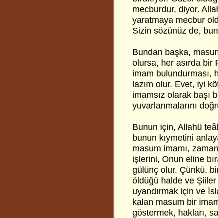
mecburdur, diyor. Alla
yaratmaya mecbur old
Sizin sözünüz de, bun
Bundan başka, masum 
olursa, her asırda bi
imam bulundurması, he
lazım olur. Evet, iyi k
imamsız olarak başı bo
yuvarlanmalarını doğ
Bunun için, Allahü teâ
bunun kıymetini anlaya
masum imamı, zamanın 
işlerini, Onun eline b
gülünç olur. Çünkü, bin
öldüğü halde ve Şiiler
uyandırmak için ve İs
kalan masum bir imam,
göstermek, hakları, sa