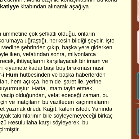
katiyye
kitabından alınarak aşağıya
n ümmetine çok şefkatli olduğu, onların
korumaya uğraştığı, herkesin bildiği şeydir. İşte
, Medine şehrinden çıkıp, başka yere giderken
Böyle iken, vefatından sonra, milyonlarca
irecek, ihtiyaçlarını karşılayacak bir imam ve
arı kıyamete kadar başı boş bırakması nasıl
r-i Hum
hutbesinden ve başka haberlerden
llah, hem açıkça, hem de işaret ile, yerine
t buyurmuştur. Hatta, imam tayin etmek,
 vacip olduğundan, vefat edeceği zaman, bu
çin ve inatçıların bu vazifeden kaçınmalarını
yet yazmak diledi. Kağıt, kalem istedi. Yanında
yak takımlarının bile söyleyemeyeceği birkaç
sözü Resulullaha karşı söyleyerek, bu
rmiştir.