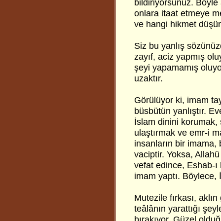
bildiriyorsunuz. Böyle
onlara itaat etmeye m
ve hangi hikmet düşün
Siz bu yanlış sözünüzd
zayıf, aciz yapmış olu
şeyi yapamamış oluyor
uzaktır.
Görülüyor ki, imam tay
büsbütün yanlıştır. Eve
İslam dinini korumak, 
ulaştırmak ve emr-i m
insanların bir imama, 
vaciptir. Yoksa, Allahü
vefat edince, Eshab-ı 
imam yaptı. Böylece, İ
Mutezile fırkası, aklı
teâlânın yarattığı şey
bırakıyor. Güzel olduğ