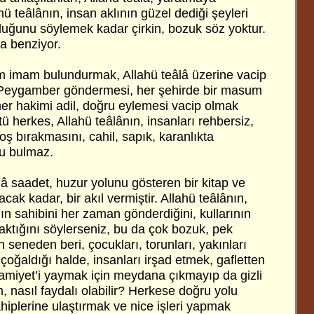
hü teâlânın, insan aklının güzel dediği şeyleri
uğunu söylemek kadar çirkin, bozuk söz yoktur.
a benziyor.
imam bulundurmak, Allahü teâlâ üzerine vacip
r Peygamber göndermesi, her şehirde bir masum
r hakimi adil, doğru eylemesi vacip olmak
ötü herkes, Allahü teâlânın, insanları rehbersiz,
ş bırakmasını, cahil, sapık, karanlıkta
ru bulmaz.
lâ saadet, huzur yolunu gösteren bir kitap ve
cak kadar, bir akıl vermiştir. Allahü teâlânın,
sahibini her zaman gönderdiğini, kullarının
ıraktığını söylerseniz, bu da çok bozuk, pek
 seneden beri, çocukları, torunları, yakınları
 çoğaldığı halde, insanları irşad etmek, gafletten
lamiyet’i yaymak için meydana çıkmayıp da gizli
 nasıl faydalı olabilir? Herkese doğru yolu
hiplerine ulaştırmak ve nice işleri yapmak