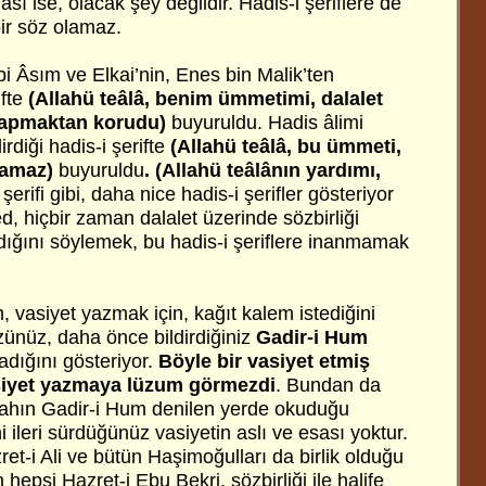
ması ise, olacak şey değildir. Hadis-i şeriflere de
ir söz olamaz.
Ebi Âsım ve Elkai’nin, Enes bin Malik’ten
ifte
(Allahü teâlâ, benim ümmetimi, dalalet
 yapmaktan korudu)
buyuruldu. Hadis âlimi
rdiği hadis-i şerifte
(Allahü teâlâ, bu ümmeti,
plamaz)
buyuruldu
. (Allahü teâlânın yardımı,
şerifi gibi, daha nice hadis-i şerifler gösteriyor
 hiçbir zaman dalalet üzerinde sözbirliği
ğını söylemek, bu hadis-i şeriflere inanmamak
, vasiyet yazmak için, kağıt kalem istediğini
ünüz, daha önce bildirdiğiniz
Gadir-i Hum
adığını gösteriyor.
Böyle bir vasiyet etmiş
asiyet yazmaya lüzum görmezdi
. Bundan da
ullahın Gadir-i Hum denilen yerde okuduğu
i ileri sürdüğünüz vasiyetin aslı ve esası yoktur.
et-i Ali ve bütün Haşimoğulları da birlik olduğu
hepsi Hazret-i Ebu Bekri, sözbirliği ile halife