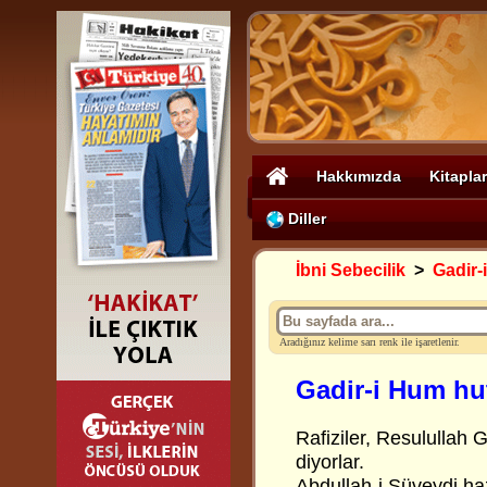
Hakkımızda
Kitaplar
Diller
İbni Sebecilik
>
Gadir-
Aradığınız kelime sarı renk ile işaretlenir.
Gadir-i Hum hu
Rafiziler, Resulullah G
diyorlar.
Abdullah-i Süveydi ha