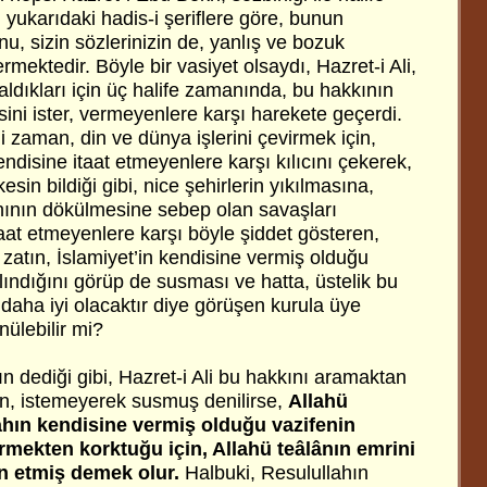
i yukarıdaki hadis-i şeriflere göre, bunun
nu, sizin sözlerinizin de, yanlış ve bozuk
mektedir. Böyle bir vasiyet olsaydı, Hazret-i Ali,
aldıkları için üç halife zamanında, bu hakkının
sini ister, vermeyenlere karşı harekete geçerdi.
iği zaman, din ve dünya işlerini çevirmek için,
kendisine itaat etmeyenlere karşı kılıcını çekerek,
sin bildiği gibi, nice şehirlerin yıkılmasına,
ının dökülmesine sebep olan savaşları
aat etmeyenlere karşı böyle şiddet gösteren,
r zatın, İslamiyet’in kendisine vermiş olduğu
lındığını görüp de susması ve hatta, üstelik bu
daha iyi olacaktır diye görüşen kurula üye
nülebilir mi?
ın dediği gibi, Hazret-i Ali bu hakkını aramaktan
in, istemeyerek susmuş denilirse,
Allahü
ahın kendisine vermiş olduğu vazifenin
irmekten korktuğu için, Allahü teâlânın emrini
n etmiş demek olur.
Halbuki, Resulullahın