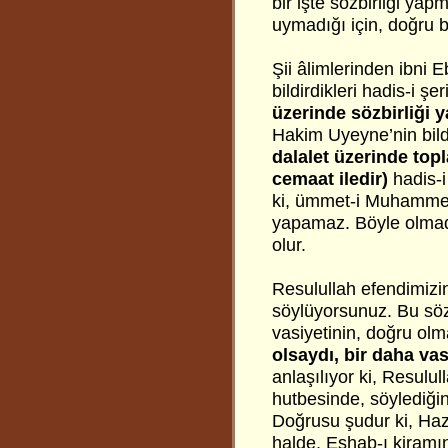
bir işte sözbirliği yap
uymadığı için, doğru b
Şii âlimlerinden ibni 
bildirdikleri hadis-i şer
üzerinde sözbirliği
Hakim Uyeyne’nin bildi
dalalet üzerinde to
cemaat iledir)
hadis-i 
ki, ümmet-i Muhammed,
yapamaz. Böyle olmadı
olur.
Resulullah efendimizin
söylüyorsunuz. Bu söz
vasiyetinin, doğru olm
olsaydı, bir daha v
anlaşılıyor ki, Resul
hutbesinde, söylediğin
Doğrusu şudur ki, Hazr
halde, Eshab-ı kiramın 