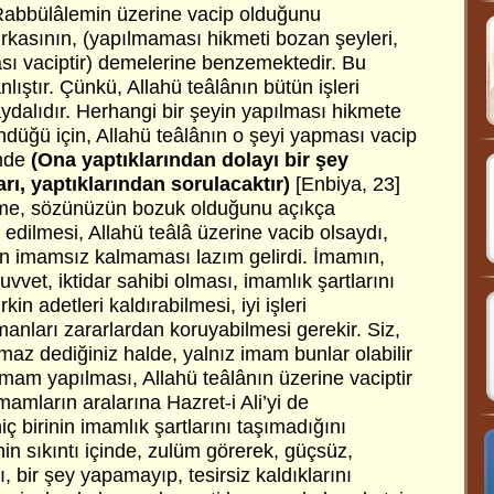
Rabbülâlemin üzerine vacip olduğunu
ırkasının, (yapılmaması hikmeti bozan şeyleri,
sı vaciptir) demelerine benzemektedir. Bu
nlıştır. Çünkü, Allahü teâlânın bütün işleri
ydalıdır. Herhangi bir şeyin yapılması hikmete
ndüğü için, Allahü teâlânın o şeyi yapması vacip
imde
(Ona yaptıklarından dolayı bir şey
rı, yaptıklarından sorulacaktır)
[Enbiya, 23]
rime, sözünüzün bozuk olduğunu açıkça
 edilmesi, Allahü teâlâ üzerine vacib olsaydı,
an imamsız kalmaması lazım gelirdi. İmamın,
vvet, iktidar sahibi olması, imamlık şartlarını
rkin adetleri kaldırabilmesi, iyi işleri
anları zararlardan koruyabilmesi gerekir. Siz,
az dediğiniz halde, yalnız imam bunlar olabilir
imam yapılması, Allahü teâlânın üzerine vaciptir
mların aralarına Hazret-i Ali’yi de
hiç birinin imamlık şartlarını taşımadığını
n sıkıntı içinde, zulüm görerek, güçsüz,
, bir şey yapamayıp, tesirsiz kaldıklarını