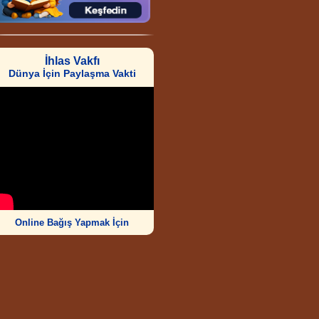
İhlas Vakfı
Dünya İçin Paylaşma Vakti
Online Bağış Yapmak İçin