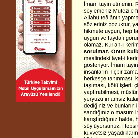
İmam tayin etmenin, 
söylemeniz Mutezile f
Allahü teâlânın yapma
sözleriniz bozuktur, ya
hikmete uygun, hep fa
uygun ve faydalı görü
olamaz. Kur'an-ı ker
sorulmaz. Onun kulla
mealindeki âyet-i ke
gösteriyor. İmam tayin
insanların hiçbir zam
herkesçe tanınması, ku
taşıması, kötü işleri, çi
yaptırabilmesi, müslüm
yeryüzü imamsız kalam
dediğiniz ve bunların 
sandığınız o masum ima
karıştırdığınız halde, 
söylüyorsunuz. Hepsini
kuvvetsiz yaşadıklarını