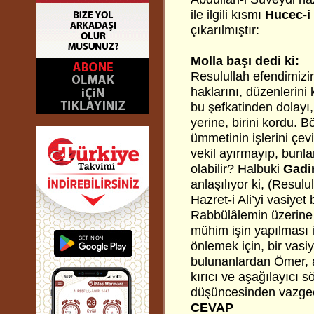
ile ilgili kısmı
Hucec-i 
çıkarılmıştır:
Molla başı dedi ki:
Resulullah efendimizi
haklarını, düzenlerini 
bu şefkatinden dolayı
yerine, birini kordu. 
ümmetinin işlerini çev
vekil ayırmayıp, bunl
olabilir? Halbuki
Gadi
anlaşılıyor ki, (Resulu
Hazret-i Ali’yi vasiye
Rabbülâlemin üzerine
mühim işin yapılması i
önlemek için, bir vasi
bulunanlardan Ömer, a
kırıcı ve aşağılayıcı 
düşüncesinden vazgeçi
CEVAP