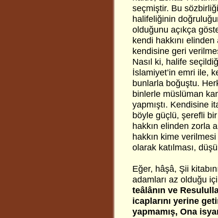
seçmiştir. Bu sözbirliğ
halifeliğinin doğruluğu
olduğunu açıkça göster
kendi hakkını elinden 
kendisine geri verilme
Nasıl ki, halife seçild
İslamiyet’in emri ile, 
bunlarla boğuştu. Herke
binlerle müslüman kan
yapmıştı. Kendisine it
böyle güçlü, şerefli bi
hakkın elinden zorla a
hakkın kime verilmesi 
olarak katılması, düşü
Eğer, hâşâ, Şii kitabın
adamları az olduğu iç
teâlânın ve Resulull
icaplarını yerine get
yapmamış, Ona isya