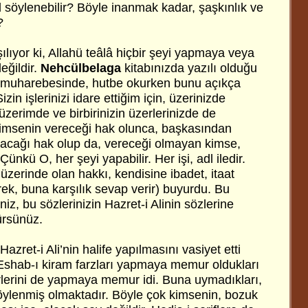
ıl söylenebilir? Böyle inanmak kadar, şaşkınlık ve
?
lıyor ki, Allahü teâlâ hiçbir şeyi yapmaya veya
ğildir.
Nehcülbelaga
kitabınızda yazılı olduğu
fin muharebesinde, hutbe okurken bunu açıkça
Sizin işlerinizi idare ettiğim için, üzerinizde
zerimde ve birbirinizin üzerlerinizde de
r kimsenin vereceği hak olunca, başkasından
Alacağı hak olup da, vereceği olmayan kimse,
Çünkü O, her şeyi yapabilir. Her işi, adl iledir.
 üzerinde olan hakkı, kendisine ibadet, itaat
rek, buna karşılık sevap verir) buyurdu. Bu
iz, bu sözlerinizin Hazret-i Alinin sözlerine
ürsünüz.
azret-i Ali’nin halife yapılmasını vasiyet etti
 Eshab-ı kiram farzları yapmaya memur oldukları
irlerini de yapmaya memur idi. Buna uymadıkları,
söylenmiş olmaktadır. Böyle çok kimsenin, bozuk