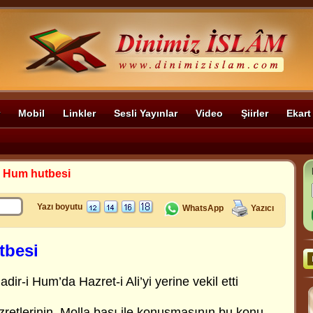
Mobil
Linkler
Sesli Yayınlar
Video
Şiirler
Ekart
i Hum hutbesi
Yazı boyutu
WhatsApp
Yazıcı
tbesi
adir-i Hum’da Hazret-i Ali’yi yerine vekil etti
zretlerinin, Molla başı ile konuşmasının bu konu