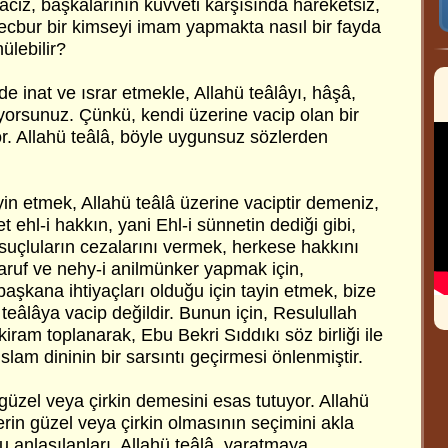
 aciz, başkalarının kuvveti karşısında hareketsiz,
ecbur bir kimseyi imam yapmakta nasıl bir fayda
ülebilir?
e inat ve ısrar etmekle, Allahü teâlâyı, hâşâ,
yorsunuz. Çünkü, kendi üzerine vacip olan bir
. Allahü teâlâ, böyle uygunsuz sözlerden
in etmek, Allahü teâlâ üzerine vaciptir demeniz,
t ehl-i hakkın, yani Ehl-i sünnetin dediği gibi,
suçluların cezalarını vermek, herkese hakkını
aruf ve nehy-i anilmünker yapmak için,
başkana ihtiyaçları olduğu için tayin etmek, bize
 teâlâya vacip değildir. Bunun için, Resulullah
kiram toplanarak, Ebu Bekri Sıddıkı söz birliği ile
slam dininin bir sarsıntı geçirmesi önlenmiştir.
n güzel veya çirkin demesini esas tutuyor. Allahü
lerin güzel veya çirkin olmasının seçimini akla
u anlaşılanları, Allahü teâlâ, yaratmaya