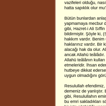
vazifeleri olduğu, nas
hatta sapıklık olur mu
Bütün bunlardan anlaşı
yapmamaya mecbur de
gibi, Hazret-i Ali Sıf
bildirmiştir. Şöyle ki, (
hakkım vardır. Benim ü
haklarınız vardır. Bi
alacağı hak da olur. 
ancak Allahü teâlâdır. 
Allahü teâlânın kulları
etmeleridir. İhsan ede
hutbeye dikkat edersen
uygun olmadığını gör
Resulullah efendimiz, H
demeniz de yanlıştır.
gibi, Resulullahın em
bu emri sakladıkları 