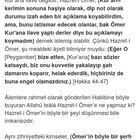
(Kur'an-ı
kerimin sonuna haşiye olarak, dip not olarak
durumu izah eden bir açıklama koyabilirdim,
ama, bunu istismar edecek olanlar, bak Ömer
Kur'ana ilave yaptı derler diye bu açıklamayı
demek istemiş olabilir. Çünkü Hazret-i
koymadım)
Ömer, şu mealdeki âyeti bilmiyor muydu:
(Eğer O
[Peygamber]
[Kur’ana]
bize atfen,
bazı sözler
katsaydı, biz onu kuvvetle yakalayıp şah
damarını koparır, helak ederdik, hiçbiriniz de
[Hakka 44-47]
buna engel olamazdınız.)
Âlemlere rahmet olarak gönderilen Habibine böyle
buyuran Allahü teâlâ Hazret-i Ömer’e ne yapmaz ki?
Hazret-i Ömer’in böyle bir şeyi düşünmesi bile
imkansızdır.
Aynı zihniyetteki kimseler,
(Ömer’in böyle bir şerh