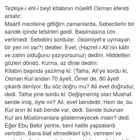
Tezkiye-i ehl-i beyt kitabının müellifi Osman efendi
anlatır:
Maarif meclisine gittiğim zamanlarda, Sebecilerin bir
sandık içinde tefsirleri geldi. Basılmasına izin
verilmedi. Sebebini sordular: (İslamiyet’e uymayan
bir yeri mi var?) dediler. Evet, (Hazret-i Ali’nin kâfir
ve zalim olduğunu yazıyorsunuz) dedim. Hiddetten
gözleri döndü. Kızma, az dinle dedim:
Kitabın başında yazılmış ki: (Talha, Ali’ye sordu ki,
Osman Kur’andan 70 âyeti, Ömer de, 80 âyeti
çıkardı deniyor. Bu söz doğru mu? Ali evet doğrudur,
dedi. Talha yine sordu ki: Değişmemiş olan Mushaf
sende imiş, öyle mi? Ali, evet bendedir. Hem de, bu
Kur’anın iki katı bende var, dedi. Sende bulunan
Kur’anı Müslümanlara göstermeyecek misin? dedi.
Eğer Ebu Bekir yerine, beni halife yapsalardı
verirdim. Bana biat etmedikleri için, vermem ve