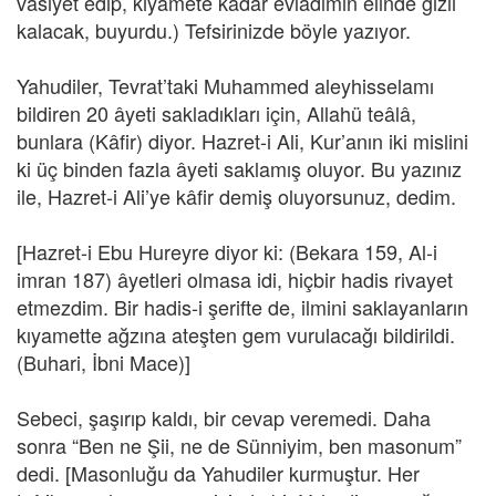
vasiyet edip, kıyamete kadar evladımın elinde gizli
kalacak, buyurdu.) Tefsirinizde böyle yazıyor.
Yahudiler, Tevrat’taki Muhammed aleyhisselamı
bildiren 20 âyeti sakladıkları için, Allahü teâlâ,
bunlara (Kâfir) diyor. Hazret-i Ali, Kur’anın iki mislini
ki üç binden fazla âyeti saklamış oluyor. Bu yazınız
ile, Hazret-i Ali’ye kâfir demiş oluyorsunuz, dedim.
[Hazret-i Ebu Hureyre diyor ki: (Bekara 159, Al-i
imran 187) âyetleri olmasa idi, hiçbir hadis rivayet
etmezdim. Bir hadis-i şerifte de, ilmini saklayanların
kıyamette ağzına ateşten gem vurulacağı bildirildi.
(Buhari, İbni Mace)]
Sebeci, şaşırıp kaldı, bir cevap veremedi. Daha
sonra “Ben ne Şii, ne de Sünniyim, ben masonum”
dedi. [Masonluğu da Yahudiler kurmuştur. Her