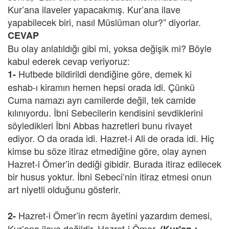
Kur’ana ilaveler yapacakmış. Kur’ana ilave
yapabilecek biri, nasıl Müslüman olur?” diyorlar.
CEVAP
Bu olay anlatıldığı gibi mi, yoksa değişik mi? Böyle
kabul ederek cevap veriyoruz:
Hutbede bildirildi dendiğine göre, demek ki
1-
eshab-ı kiramın hemen hepsi orada idi. Çünkü
Cuma namazı ayrı camilerde değil, tek camide
kılınıyordu. İbni Sebecilerin kendisini sevdiklerini
söyledikleri İbni Abbas hazretleri bunu rivayet
ediyor. O da orada idi. Hazret-i Ali de orada idi. Hiç
kimse bu söze itiraz etmediğine göre, olay aynen
Hazret-i Ömer’in dediği gibidir. Burada itiraz edilecek
bir husus yoktur. İbni Sebeci’nin itiraz etmesi onun
art niyetli olduğunu gösterir.
Hazret-i Ömer’in recm âyetini yazardım demesi,
2-
Kur’ana ilave değildir. Hazret-i Ömer,