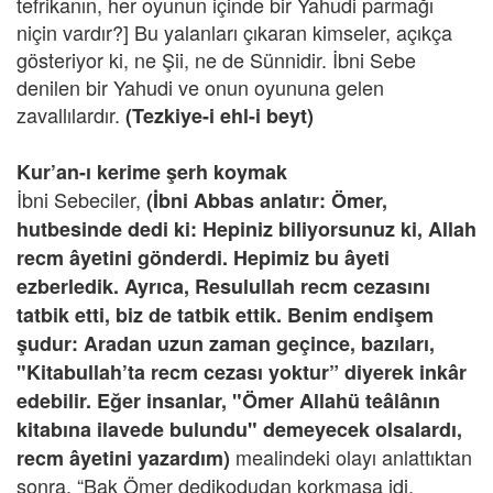
tefrikanın, her oyunun içinde bir Yahudi parmağı
niçin vardır?] Bu yalanları çıkaran kimseler, açıkça
gösteriyor ki, ne Şii, ne de Sünnidir. İbni Sebe
denilen bir Yahudi ve onun oyununa gelen
zavallılardır.
(Tezkiye-i ehl-i beyt)
Kur’an-ı kerime şerh koymak
İbni Sebeciler,
(İbni Abbas anlatır: Ömer,
hutbesinde dedi ki: Hepiniz biliyorsunuz ki, Allah
recm âyetini gönderdi. Hepimiz bu âyeti
ezberledik. Ayrıca, Resulullah recm cezasını
tatbik etti, biz de tatbik ettik. Benim endişem
şudur: Aradan uzun zaman geçince, bazıları,
"Kitabullah’ta recm cezası yoktur” diyerek inkâr
edebilir. Eğer insanlar, "Ömer Allahü teâlânın
kitabına ilavede bulundu" demeyecek olsalardı,
mealindeki olayı anlattıktan
recm âyetini yazardım)
sonra, “Bak Ömer dedikodudan korkmasa idi,