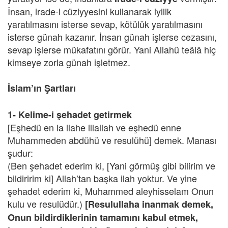
İnsan, irade-i cüziyyesini kullanarak iyilik
yaratılmasını isterse sevap, kötülük yaratılmasını
isterse günah kazanır. İnsan günah işlerse cezasını,
sevap işlerse mükafatını görür. Yani Allahü teâlâ hiç
kimseye zorla günah işletmez.
İslam’ın Şartları
1- Kelime-i şehadet getirmek
[Eşhedü en la ilahe illallah ve eşhedü enne
Muhammeden abdühü ve resulühü] demek. Manası
şudur:
(Ben şehadet ederim ki, [Yani görmüş gibi bilirim ve
bildiririm ki] Allah’tan başka ilah yoktur. Ve yine
şehadet ederim ki, Muhammed aleyhisselam Onun
kulu ve resulüdür.)
[Resulullaha inanmak demek,
Onun bildirdiklerinin tamamını kabul etmek,