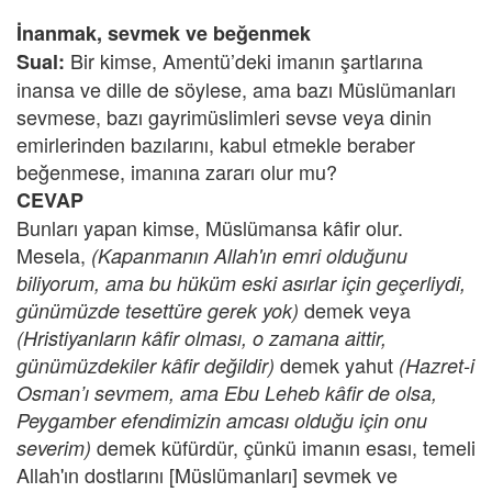
İnanmak, sevmek ve beğenmek
Bir kimse, Amentü’deki imanın şartlarına
Sual:
inansa ve dille de söylese, ama bazı Müslümanları
sevmese, bazı gayrimüslimleri sevse veya dinin
emirlerinden bazılarını, kabul etmekle beraber
beğenmese, imanına zararı olur mu?
CEVAP
Bunları yapan kimse, Müslümansa kâfir olur.
Mesela,
(Kapanmanın Allah'ın emri olduğunu
biliyorum, ama bu hüküm eski asırlar için geçerliydi,
demek veya
günümüzde tesettüre gerek yok)
(Hristiyanların kâfir olması, o zamana aittir,
demek yahut
günümüzdekiler kâfir değildir)
(Hazret-i
Osman’ı sevmem, ama Ebu Leheb kâfir de olsa,
Peygamber efendimizin amcası olduğu için onu
demek küfürdür, çünkü imanın esası, temeli
severim)
Allah'ın dostlarını [Müslümanları] sevmek ve