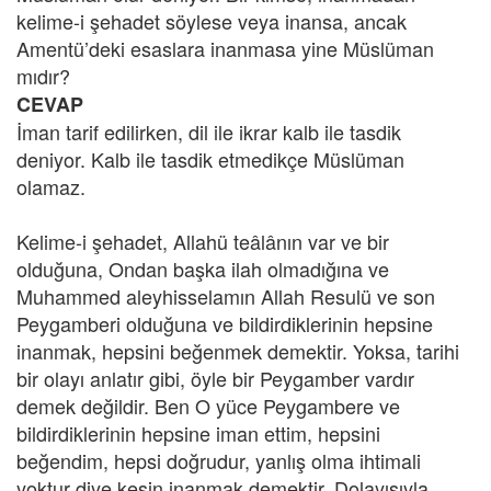
kelime-i şehadet söylese veya inansa, ancak
Amentü’deki esaslara inanmasa yine Müslüman
mıdır?
CEVAP
İman tarif edilirken, dil ile ikrar kalb ile tasdik
deniyor. Kalb ile tasdik etmedikçe Müslüman
olamaz.
Kelime-i şehadet, Allahü teâlânın var ve bir
olduğuna, Ondan başka ilah olmadığına ve
Muhammed aleyhisselamın Allah Resulü ve son
Peygamberi olduğuna ve bildirdiklerinin hepsine
inanmak, hepsini beğenmek demektir. Yoksa, tarihi
bir olayı anlatır gibi, öyle bir Peygamber vardır
demek değildir. Ben O yüce Peygambere ve
bildirdiklerinin hepsine iman ettim, hepsini
beğendim, hepsi doğrudur, yanlış olma ihtimali
yoktur diye kesin inanmak demektir. Dolayısıyla,