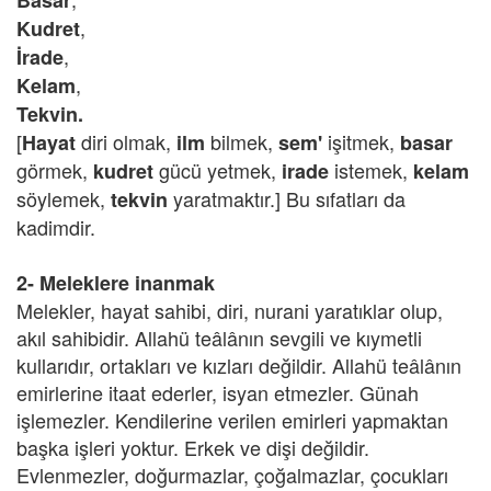
Basar
,
Kudret
,
İrade
,
Kelam
Tekvin.
[
diri olmak,
bilmek,
işitmek,
Hayat
ilm
sem'
basar
görmek,
gücü yetmek,
istemek,
kudret
irade
kelam
söylemek,
yaratmaktır.] Bu sıfatları da
tekvin
kadimdir.
2- Meleklere inanmak
Melekler, hayat sahibi, diri, nurani yaratıklar olup,
akıl sahibidir. Allahü teâlânın sevgili ve kıymetli
kullarıdır, ortakları ve kızları değildir. Allahü teâlânın
emirlerine itaat ederler, isyan etmezler. Günah
işlemezler. Kendilerine verilen emirleri yapmaktan
başka işleri yoktur. Erkek ve dişi değildir.
Evlenmezler, doğurmazlar, çoğalmazlar, çocukları