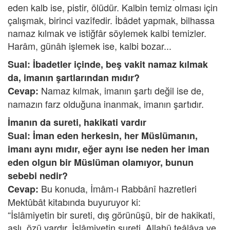
eden kalb ise, pistir, ölüdür. Kalbin temiz olması için
çalışmak, birinci vazîfedir. İbâdet yapmak, bilhassa
namaz kılmak ve istiğfâr söylemek kalbi temizler.
Harâm, günâh işlemek ise, kalbi bozar...
Sual: İbadetler içinde, beş vakit namaz kılmak
da, imanın şartlarından mıdır?
Namaz kılmak, imanın şartı değil ise de,
Cevap:
namazın farz olduğuna inanmak, imanın şartıdır.
İmanın da sureti, hakikati vardır
Sual: İman eden herkesin, her Müslümanın,
imanı aynı mıdır, eğer aynı ise neden her iman
eden olgun bir Müslüman olamıyor, bunun
sebebi nedir?
Bu konuda, İmâm-ı Rabbânî hazretleri
Cevap:
Mektûbât kitabında buyuruyor ki:
“İslâmiyetin bir sureti, dış görünüşü, bir de hakikati,
aslı, özü vardır. İslâmiyetin sureti, Allahü teâlâya ve