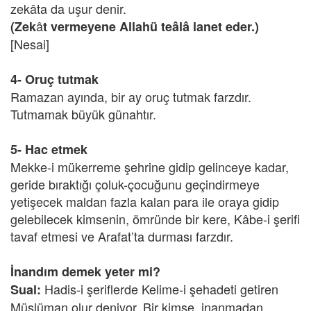
zekâta da uşur denir.
â
(Zek
t vermeyene Allahü teâlâ lanet eder.)
[Nesai]
4- Oruç tutmak
Ramazan ayında, bir ay oruç tutmak farzdır.
Tutmamak büyük günahtır.
5- Hac etmek
Mekke-i mükerreme şehrine gidip gelinceye kadar,
geride bıraktığı çoluk-çocuğunu geçindirmeye
yetişecek maldan fazla kalan para ile oraya gidip
gelebilecek kimsenin, ömründe bir kere, Kâbe-i şerifi
tavaf etmesi ve Arafat’ta durması farzdır.
İnandım demek yeter mi?
Hadis-i şeriflerde Kelime-i şehadeti getiren
Sual:
Müslüman olur deniyor. Bir kimse, inanmadan