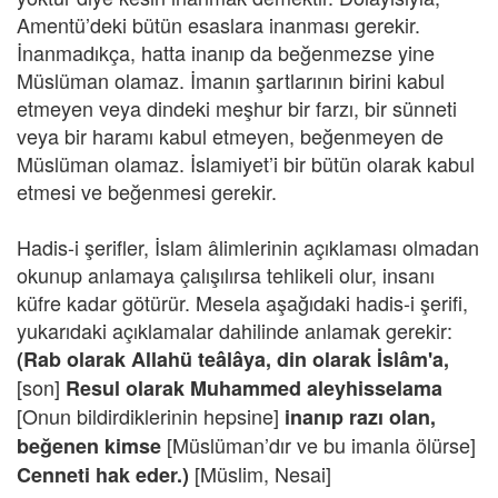
Amentü’deki bütün esaslara inanması gerekir.
İnanmadıkça, hatta inanıp da beğenmezse yine
Müslüman olamaz. İmanın şartlarının birini kabul
etmeyen veya dindeki meşhur bir farzı, bir sünneti
veya bir haramı kabul etmeyen, beğenmeyen de
Müslüman olamaz. İslamiyet’i bir bütün olarak kabul
etmesi ve beğenmesi gerekir.
Hadis-i şerifler, İslam âlimlerinin açıklaması olmadan
okunup anlamaya çalışılırsa tehlikeli olur, insanı
küfre kadar götürür. Mesela aşağıdaki hadis-i şerifi,
yukarıdaki açıklamalar dahilinde anlamak gerekir:
(Rab olarak Allahü teâlâya, din olarak İslâm'a,
[son]
Resul olarak Muhammed aleyhisselama
[Onun bildirdiklerinin hepsine]
inanıp razı olan,
[Müslüman’dır ve bu imanla ölürse]
beğenen kimse
[Müslim, Nesai]
Cenneti hak eder.)