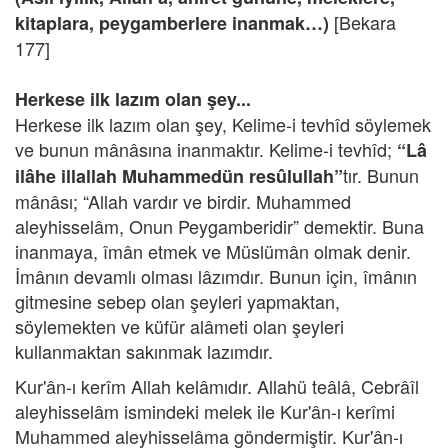
[Bekara
kitaplara, peygamberlere inanmak…)
177]
Herkese ilk lazım olan şey...
Herkese ilk lazım olan şey, Kelime-i tevhîd söylemek
ve bunun mânâsına inanmaktır. Kelime-i tevhîd;
“Lâ
tır. Bunun
ilâhe illallah Muhammedün resûlullah”
mânâsı; “Allah vardır ve birdir. Muhammed
aleyhisselâm, Onun Peygamberidir” demektir. Buna
inanmaya, îmân etmek ve Müslümân olmak denir.
İmânın devamlı olması lâzımdır. Bunun için, îmânın
gitmesine sebep olan şeyleri yapmaktan,
söylemekten ve küfür alâmeti olan şeyleri
kullanmaktan sakınmak lazımdır.
Kur'ân-ı kerîm Allah kelâmıdır. Allahü teâlâ, Cebrâîl
aleyhisselâm ismindeki melek ile Kur'ân-ı kerîmi
Muhammed aleyhisselâma göndermiştir. Kur'ân-ı