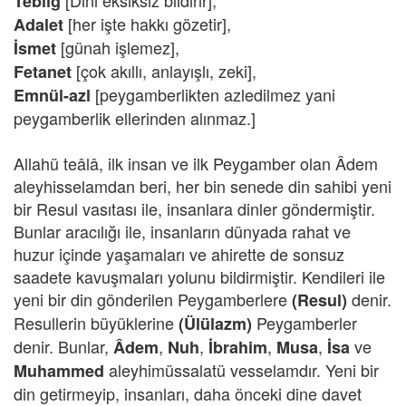
[Dini eksiksiz bildirir],
Tebliğ
[her işte hakkı gözetir],
Adalet
[günah işlemez],
İsmet
[çok akıllı, anlayışlı, zeki],
Fetanet
[peygamberlikten azledilmez yani
Emnül-azl
peygamberlik ellerinden alınmaz.]
Allahü teâlâ, ilk insan ve ilk Peygamber olan Âdem
aleyhisselamdan beri, her bin senede din sahibi yeni
bir Resul vasıtası ile, insanlara dinler göndermiştir.
Bunlar aracılığı ile, insanların dünyada rahat ve
huzur içinde yaşamaları ve ahirette de sonsuz
saadete kavuşmaları yolunu bildirmiştir. Kendileri ile
yeni bir din gönderilen Peygamberlere
denir.
(Resul)
Resullerin büyüklerine
Peygamberler
(Ülülazm)
denir. Bunlar,
,
,
,
,
ve
Âdem
Nuh
İbrahim
Musa
İsa
aleyhimüssalatü vesselamdır. Yeni bir
Muhammed
din getirmeyip, insanları, daha önceki dine davet