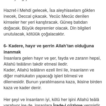
Hazret-i Mehdi gelecek, İsa aleyhisselam gökten
inecek, Deccal çıkacak. Yecüc Mecüc denilen
kimseler her yeri karıştıracak. Güneş batıdan
doğacak. Büyük depremler olacak. Din bilgileri
unutulacak, kötülük çoğalacaktır.
6- Kadere, hayır ve şerrin Allah’tan olduğuna
inanmak
İnsanlara gelen hayır ve şer, fayda ve zararın hepsi,
Allahü teâlânın takdir etmesi iledir.
Kader, Allahü teâlânın ezeli ilmi ile, insanların ve
diğer mahlukatın yapacağı işleri bilmesi ve
dilemesidir. Bunun yaratılmasına kaza, ikisine birden
kaza ve kader denir.
Her şeyi ve insanların iyi, kötü her işini Allahü teâlâ
yaratıyor ise de, insanlara
vermiştir.
İrade-i cüziyye