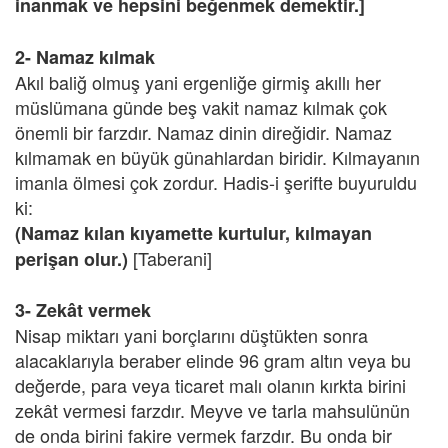
inanmak ve hepsini beğenmek demektir.]
2- Namaz kılmak
Akıl baliğ olmuş yani ergenliğe girmiş akıllı her
müslümana günde beş vakit namaz kılmak çok
önemli bir farzdır. Namaz dinin direğidir. Namaz
kılmamak en büyük günahlardan biridir. Kılmayanın
imanla ölmesi çok zordur. Hadis-i şerifte buyuruldu
ki:
(Namaz kılan kıyamette kurtulur, kılmayan
[Taberani]
perişan olur.)
3- Zekât vermek
Nisap miktarı yani borçlarını düştükten sonra
alacaklarıyla beraber elinde 96 gram altın veya bu
değerde, para veya ticaret malı olanın kırkta birini
zekât vermesi farzdır. Meyve ve tarla mahsulünün
de onda birini fakire vermek farzdır. Bu onda bir