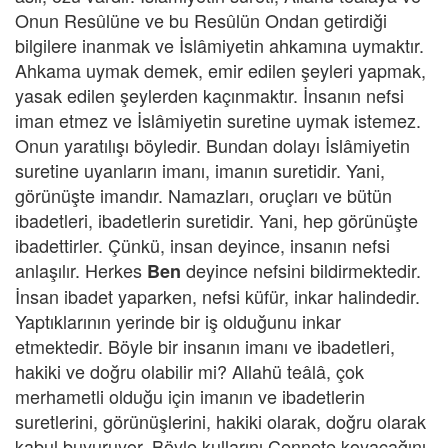
Onun Resûlüne ve bu Resûlün Ondan getirdiği
bilgilere inanmak ve İslâmiyetin ahkamına uymaktır.
Ahkama uymak demek, emir edilen şeyleri yapmak,
yasak edilen şeylerden kaçınmaktır. İnsanın nefsi
iman etmez ve İslâmiyetin suretine uymak istemez.
Onun yaratılışı böyledir. Bundan dolayı İslâmiyetin
suretine uyanların imanı, imanın suretidir. Yani,
görünüşte imandır. Namazları, oruçları ve bütün
ibadetleri, ibadetlerin suretidir. Yani, hep görünüşte
ibadettirler. Çünkü, insan deyince, insanın nefsi
anlaşılır. Herkes
deyince nefsini bildirmektedir.
Ben
İnsan ibadet yaparken, nefsi küfür, inkar halindedir.
Yaptıklarının yerinde bir iş olduğunu inkar
etmektedir. Böyle bir insanın imanı ve ibadetleri,
hakiki ve doğru olabilir mi? Allahü teâlâ, çok
merhametli olduğu için imanın ve ibadetlerin
suretlerini, görünüşlerini, hakiki olarak, doğru olarak
kabul buyuruyor. Böyle kullarını Cennete koyacağını