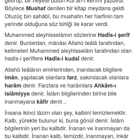
getirtip, bir heyete bütün Kur'ân-ı kerîmi yazdırdı.
Böylece
denilen bir kitap meydana geldi.
Mushaf
Otuzüç bin sahâbî, bu mushafın her harfinin tam
yerinde olduğuna söz birliği ile karar verdi.
Muhammed aleyhisselâmın sözlerine
Hadîs-i şerîf
denir. Bunlardan, mânâsı Allahü teâlâ tarafından,
kelimeleri Muhammed aleyhisselâm tarafından olan
hadîs-i şerîflere
denir.
Hadîs-i kudsî
Allahü teâlânın emirlerinden, inanılacak bilgilere
, yapılacak olanlara
, sakınılacak olanlara
imân
farz
denir. Farzlara ve harâmlara
harâm
Ahkâm-ı
denir. İslâm bilgilerinden birine bile
islâmiyye
inanmayana
denir...
kâfir
İnsana ikinci lâzım olan şey, kalbini temizlemektir.
Kalb, yürekte bulunur ki, buna gönül denir. İslâm
bilgilerinin yeri bu kalbdir. İnanan ve inanmayan da
bu kalbdir. İnanan kalb, temizdir, inanmayan, inkâr