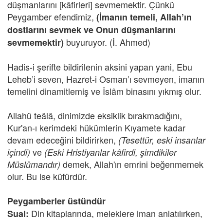
düşmanlarını [kâfirleri] sevmemektir. Çünkü
Peygamber efendimiz,
(İmanın temeli, Allah’ın
dostlarını sevmek ve Onun düşmanlarını
buyuruyor. (İ. Ahmed)
sevmemektir)
Hadis-i şerifte bildirilenin aksini yapan yani, Ebu
Leheb’i seven, Hazret-i Osman’ı sevmeyen, imanın
temelini dinamitlemiş ve İslâm binasını yıkmış olur.
Allahü teâlâ, dinimizde eksiklik bırakmadığını,
Kur'an-ı kerimdeki hükümlerin Kıyamete kadar
devam edeceğini bildirirken,
(Tesettür, eski insanlar
ve
içindi)
(Eski Hristiyanlar kâfirdi, şimdikiler
demek, Allah'ın emrini beğenmemek
Müslümandır)
olur. Bu ise küfürdür.
Peygamberler üstündür
Din kitaplarında, meleklere iman anlatılırken,
Sual: