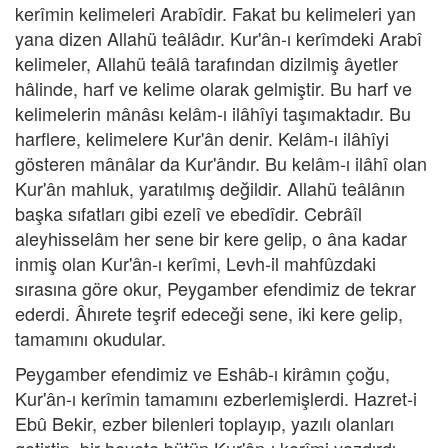
kerîmin kelimeleri Arabîdir. Fakat bu kelimeleri yan
yana dizen Allahü teâlâdır. Kur'ân-ı kerîmdeki Arabî
kelimeler, Allahü teâlâ tarafından dizilmiş âyetler
hâlinde, harf ve kelime olarak gelmiştir. Bu harf ve
kelimelerin mânâsı kelâm-ı ilâhîyi taşımaktadır. Bu
harflere, kelimelere Kur'ân denir. Kelâm-ı ilâhîyi
gösteren mânâlar da Kur'ândır. Bu kelâm-ı ilâhî olan
Kur'ân mahluk, yaratılmış değildir. Allahü teâlânın
başka sıfatları gibi ezelî ve ebedîdir. Cebrâîl
aleyhisselâm her sene bir kere gelip, o âna kadar
inmiş olan Kur'ân-ı kerîmi, Levh-il mahfûzdaki
sırasına göre okur, Peygamber efendimiz de tekrar
ederdi. Âhırete teşrif edeceği sene, iki kere gelip,
tamamını okudular.
Peygamber efendimiz ve Eshâb-ı kirâmın çoğu,
Kur'ân-ı kerîmin tamamını ezberlemişlerdi. Hazret-i
Ebû Bekir, ezber bilenleri toplayıp, yazılı olanları