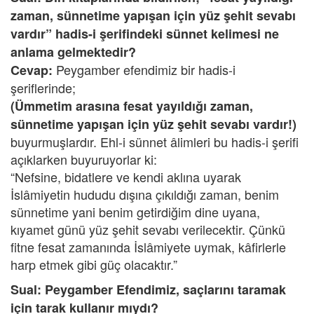
zaman, sünnetime yapışan için yüz şehit sevabı
vardır” hadis-i şerifindeki sünnet kelimesi ne
anlama gelmektedir?
Peygamber efendimiz bir hadis-i
Cevap:
şeriflerinde;
(Ümmetim arasına fesat yayıldığı zaman,
sünnetime yapışan için yüz şehit sevabı vardır!)
buyurmuşlardır. Ehl-i sünnet âlimleri bu hadis-i şerifi
açıklarken buyuruyorlar ki:
“Nefsine, bidatlere ve kendi aklına uyarak
İslâmiyetin hududu dışına çıkıldığı zaman, benim
sünnetime yani benim getirdiğim dine uyana,
kıyamet günü yüz şehit sevabı verilecektir. Çünkü
fitne fesat zamanında İslâmiyete uymak, kâfirlerle
harp etmek gibi güç olacaktır.”
Sual: Peygamber Efendimiz, saçlarını taramak
için tarak kullanır mıydı?