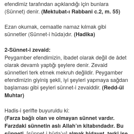
efendimiz tarafından açıklandığı için bunlara
(Sünnet) denir.
(Mektubat-ı Rabbani c.2, m. 55)
Ezan okumak, cemaatle namaz kılmak gibi
sünnetler (Sünnet-i hüda)dır.
(Hadika)
2-Sünnet-i zevaid:
Peygamber efendimizin, ibadet olarak değil de âdet
olarak devamlı yaptığı şeylere denir. Zevaid
sünnetleri terk etmek mekruh değildir. Peygamber
efendimizin giyiniş şekli, iyi şeyleri yapmaya sağdan
başlaması gibi şeyleri sünnet-i zevaiddir.
(Redd-ül
Muhtar)
Hadis-i şerifte buyuruldu ki:
(Farza bağlı olan ve olmayan sünnet vardır.
Farzdaki sünnetin aslı Allah’ın kitabındadır. Bu
[sünnet-i hüda’yı]
sünneti,
almak hidayet, terki ise