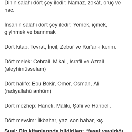
Dinin salahı dört şey iledir: Namaz, zekât, oruç ve
hac.
İnsanın salahı dört şey iledir: Yemek, içmek,
giyinmek ve barınmak
Dört kitap: Tevrat, İncil, Zebur ve Kur'an-ı kerim.
Dört melek: Cebrail, Mikail, İsrafil ve Azrail
(aleyhimüsselam)
Dört halife: Ebu Bekir, Ömer, Osman, Ali
(radıyallahü anhüm)
Dört mezhep: Hanefi, Maliki, Şafii ve Hanbeli.
Dört mevsim:
İlkbahar, yaz, son bahar, kış.
Sual: Din kitaplarında bildirilen; “fesat yayıldığı