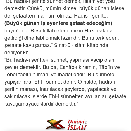
“Bu hadîs-i şerifte sünnet demek, İslâmiyet yolu
demektir. Çünkü, mümin kimse, büyük günah işlese
de, şefaatten mahrum olmaz. Hadîs-i şerifte;
(Büyük günah işleyenlere şefaat edeceğim)
buyuruldu. Resûlullah efendimizin Hak teâlâdan
getirdiği dine tabi olmak lazımdır. Bunu terk eden,
şefaate kavuşamaz.” Şir'at-ül-islâm kitabında
deniyor ki:
“Bu hadîs-i şerifteki sünnet, yapması vacip olan
şeyler demektir. Bu da, Eshâb-ı kiramın, Tâbiîn ve
Tebei tâbiînin imanı ve ibadetleridir. Bu sünnete
yapışanlara, Ehl-i sünnet denir. O hâlde, hadîs-i
şerifin manası, inanılacak şeylerde, yapılacak ve
sakınılacak işlerde Ehl-i sünnetten ayrılanlar, şefaate
kavuşamayacaklardır demektir.”