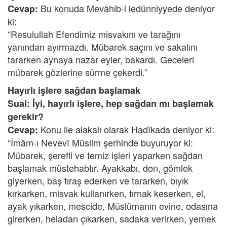
Bu konuda Mevâhib-i ledünniyyede deniyor
Cevap:
ki:
“Resulullah Efendimiz misvakını ve tarağını
yanından ayırmazdı. Mübarek saçını ve sakalını
tararken aynaya nazar eyler, bakardı. Geceleri
mübarek gözlerine sürme çekerdi.”
Hayırlı işlere sağdan başlamak
Sual: İyi, hayırlı işlere, hep sağdan mı başlamak
gerekir?
Konu ile alakalı olarak Hadîkada deniyor ki:
Cevap:
“İmâm-ı Nevevî Müslim şerhinde buyuruyor ki:
Mübarek, şerefli ve temiz işleri yaparken sağdan
başlamak müstehabtır. Ayakkabı, don, gömlek
giyerken, baş tıraş ederken ve tararken, bıyık
kırkarken, misvak kullanırken, tırnak keserken, el,
ayak yıkarken, mescide, Müslümanın evine, odasına
girerken, heladan çıkarken, sadaka verirken, yemek