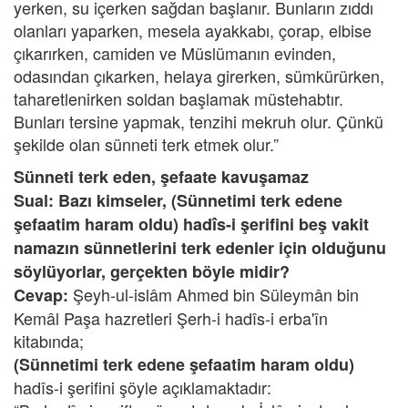
yerken, su içerken sağdan başlanır. Bunların zıddı
olanları yaparken, mesela ayakkabı, çorap, elbise
çıkarırken, camiden ve Müslümanın evinden,
odasından çıkarken, helaya girerken, sümkürürken,
taharetlenirken soldan başlamak müstehabtır.
Bunları tersine yapmak, tenzihi mekruh olur. Çünkü
şekilde olan sünneti terk etmek olur.”
Sünneti terk eden, şefaate kavuşamaz
Sual: Bazı kimseler, (Sünnetimi terk edene
şefaatim haram oldu) hadîs-i şerifini beş vakit
namazın sünnetlerini terk edenler için olduğunu
söylüyorlar, gerçekten böyle midir?
Şeyh-ul-islâm Ahmed bin Süleymân bin
Cevap:
Kemâl Paşa hazretleri Şerh-i hadîs-i erba'în
kitabında;
(Sünnetimi terk edene şefaatim haram oldu)
hadîs-i şerifini şöyle açıklamaktadır: