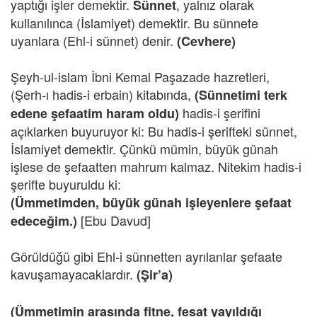
yaptığı işler demektir.
, yalnız olarak
Sünnet
kullanılınca (İslamiyet) demektir. Bu sünnete
uyanlara (Ehl-i sünnet) denir.
(Cevhere)
Şeyh-ul-islam İbni Kemal Paşazade hazretleri,
(Şerh-ı hadis-i erbain) kitabında,
(Sünnetimi terk
hadis-i şerifini
edene şefaatim haram oldu)
açıklarken buyuruyor ki: Bu hadis-i şerifteki sünnet,
İslamiyet demektir. Çünkü mümin, büyük günah
işlese de şefaatten mahrum kalmaz. Nitekim hadis-i
şerifte buyuruldu ki:
(Ümmetimden, büyük günah işleyenlere şefaat
[Ebu Davud]
edeceğim.)
Görüldüğü gibi Ehl-i sünnetten ayrılanlar şefaate
kavuşamayacaklardır.
(Şir’a)
(Ümmetimin arasında fitne, fesat yayıldığı