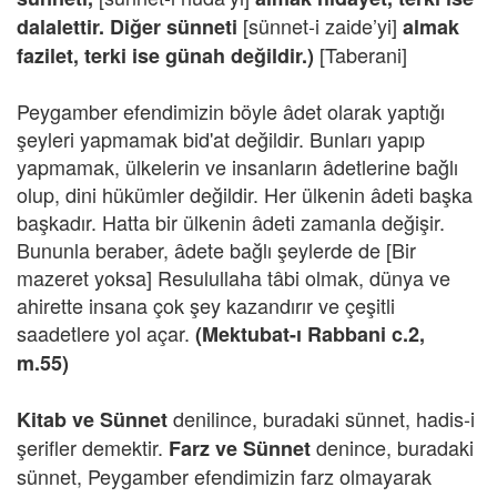
[sünnet-i zaide’yi]
dalalettir. Diğer sünneti
almak
[Taberani]
fazilet, terki ise günah değildir.)
Peygamber efendimizin böyle âdet olarak yaptığı
şeyleri yapmamak bid'at değildir. Bunları yapıp
yapmamak, ülkelerin ve insanların âdetlerine bağlı
olup, dini hükümler değildir. Her ülkenin âdeti başka
başkadır. Hatta bir ülkenin âdeti zamanla değişir.
Bununla beraber, âdete bağlı şeylerde de [Bir
mazeret yoksa] Resulullaha tâbi olmak, dünya ve
ahirette insana çok şey kazandırır ve çeşitli
saadetlere yol açar.
(Mektubat-ı Rabbani c.2,
m.55)
denilince, buradaki sünnet, hadis-i
Kitab ve Sünnet
şerifler demektir.
denince, buradaki
Farz ve Sünnet
sünnet, Peygamber efendimizin farz olmayarak