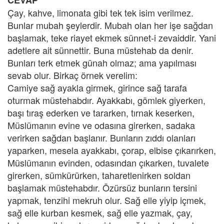
CEVAP
Çay, kahve, limonata gibi tek tek isim verilmez.
Bunlar mubah şeylerdir. Mubah olan her işe sağdan
başlamak, teke riayet ekmek sünnet-i zevaiddir. Yani
adetlere ait sünnettir. Buna müstehab da denir.
Bunları terk etmek günah olmaz; ama yapılması
sevab olur. Birkaç örnek verelim:
Camiye sağ ayakla girmek, girince sağ tarafa
oturmak müstehabdır. Ayakkabı, gömlek giyerken,
başı tıraş ederken ve tararken, tırnak keserken,
Müslümanın evine ve odasına girerken, sadaka
verirken sağdan başlanır. Bunların zıddı olanları
yaparken, mesela ayakkabı, çorap, elbise çıkarırken,
Müslümanın evinden, odasından çıkarken, tuvalete
girerken, sümkürürken, taharetlenirken soldan
başlamak müstehabdır. Özürsüz bunların tersini
yapmak, tenzihi mekruh olur. Sağ elle yiyip içmek,
sağ elle kurban kesmek, sağ elle yazmak, çay,