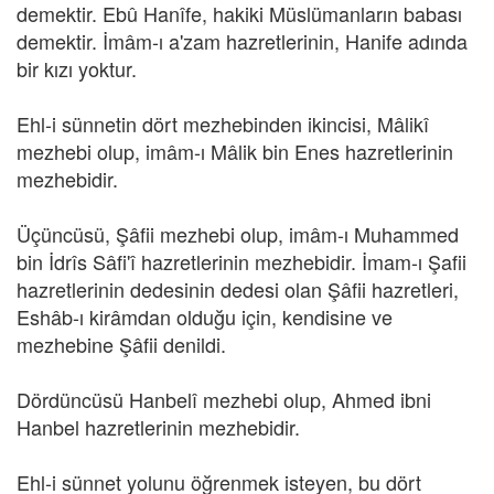
demektir. Ebû Hanîfe, hakiki Müslümanların babası
demektir. İmâm-ı a'zam hazretlerinin, Hanife adında
bir kızı yoktur.
Ehl-i sünnetin dört mezhebinden ikincisi, Mâlikî
mezhebi olup, imâm-ı Mâlik bin Enes hazretlerinin
mezhebidir.
Üçüncüsü, Şâfii mezhebi olup, imâm-ı Muhammed
bin İdrîs Sâfi'î hazretlerinin mezhebidir. İmam-ı Şafii
hazretlerinin dedesinin dedesi olan Şâfii hazretleri,
Eshâb-ı kirâmdan olduğu için, kendisine ve
mezhebine Şâfii denildi.
Dördüncüsü Hanbelî mezhebi olup, Ahmed ibni
Hanbel hazretlerinin mezhebidir.
Ehl-i sünnet yolunu öğrenmek isteyen, bu dört