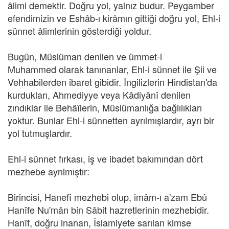
âlimi demektir. Doğru yol, yalnız budur. Peygamber
efendimizin ve Eshâb-ı kirâmın gittiği doğru yol, Ehl-i
sünnet âlimlerinin gösterdiği yoldur.
Bugün, Müslüman denilen ve ümmet-i
Muhammed olarak tanınanlar, Ehl-i sünnet ile Şii ve
Vehhabilerden ibaret gibidir. İngilizlerin Hindistan'da
kurdukları, Ahmediyye veya Kâdiyânî denilen
zındıklar ile Behâîlerin, Müslümanlığa bağlılıkları
yoktur. Bunlar Ehl-i sünnetten ayrılmışlardır, ayrı bir
yol tutmuşlardır.
Ehl-i sünnet fırkası, iş ve ibadet bakımından dört
mezhebe ayrılmıştır:
Birincisi, Hanefî mezhebi olup, imâm-ı a'zam Ebû
Hanîfe Nu'mân bin Sâbit hazretlerinin mezhebidir.
Hanîf, doğru inanan, İslamiyete sarılan kimse