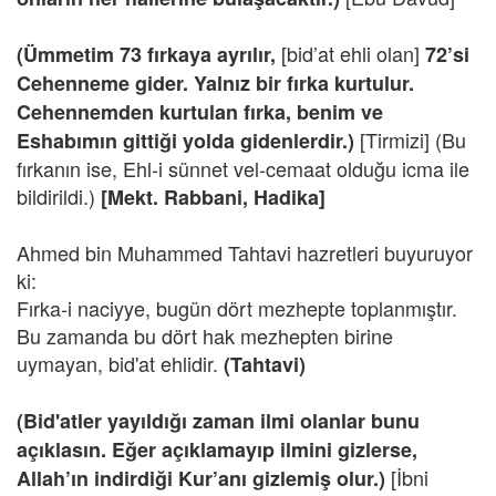
[bid’at ehli olan]
(Ümmetim 73 fırkaya ayrılır,
72’si
Cehenneme gider. Yalnız bir fırka kurtulur.
Cehennemden kurtulan fırka, benim ve
[Tirmizi] (Bu
Eshabımın gittiği yolda gidenlerdir.)
fırkanın ise, Ehl-i sünnet vel-cemaat olduğu icma ile
bildirildi.)
[Mekt. Rabbani, Hadika]
Ahmed bin Muhammed Tahtavi hazretleri buyuruyor
ki:
Fırka-i naciyye, bugün dört mezhepte toplanmıştır.
Bu zamanda bu dört hak mezhepten birine
uymayan, bid'at ehlidir.
(Tahtavi)
(Bid'atler yayıldığı zaman ilmi olanlar bunu
açıklasın. Eğer açıklamayıp ilmini gizlerse,
[İbni
Allah’ın indirdiği Kur’anı gizlemiş olur.)