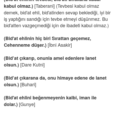
[Taberani] (Tevbesi kabul olmaz
kabul olmaz.)
demek, bid'at ehli, bid'atinden sevap beklediği, iyi bir
iş yaptığını sandığı için tevbe etmeyi düşünmez. Bu
bid'atten vazgeçmediği için de ibadeti kabul olmaz.)
(Bid'at ehlinin hiç biri Sırattan geçemez,
[İbni Asakir]
Cehenneme düşer.)
(Bid’at çıkarıp, onunla amel edenlere lanet
[Dare Kutni]
olsun.)
(Bid’at çıkarana da, onu himaye edene de lanet
[Buhari]
olsun.)
(Bid'at ehlini beğenmeyenin kalbi, iman ile
[Gunye]
dolar.)