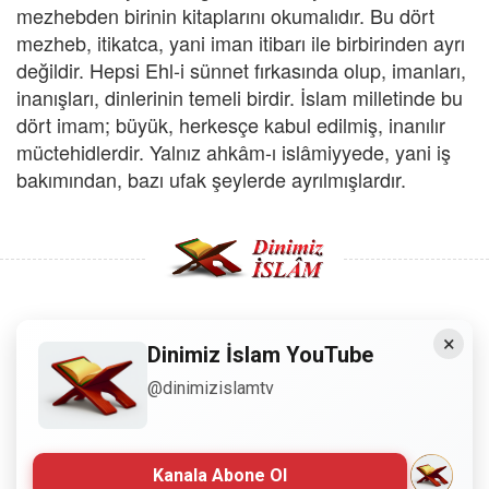
mezhebden birinin kitaplarını okumalıdır. Bu dört
mezheb, itikatca, yani iman itibarı ile birbirinden ayrı
değildir. Hepsi Ehl-i sünnet fırkasında olup, imanları,
inanışları, dinlerinin temeli birdir. İslam milletinde bu
dört imam; büyük, herkesçe kabul edilmiş, inanılır
müctehidlerdir. Yalnız ahkâm-ı islâmiyyede, yani iş
bakımından, bazı ufak şeylerde ayrılmışlardır.
×
Copyright © 2008 - Dinimiz İslam. Her Hakkı Saklıdır.
Dinimiz İslam YouTube
@dinimizislamtv
Sitemizdeki bilgiler, bütün insanların istifadesi için
hazırlanmıştır. Orijinaline sadık kalmak şartıyla, izin
almaya gerek kalmadan, herkes istediği gibi alıp istifade
edebilir.
Kanala Abone Ol