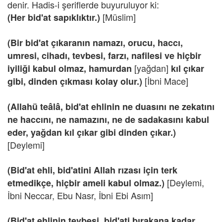
denir. Hadis-i şeriflerde buyuruluyor ki:
[Müslim]
(Her bid'at sapıklıktır.)
(Bir bid'at çıkaranın namazı, orucu, haccı,
umresi, cihadı, tevbesi, farzı, nafilesi ve hiçbir
[yağdan]
iyiliği kabul olmaz, hamurdan
kıl çıkar
[İbni Mace]
gibi, dinden çıkması kolay olur.)
(Allahü teâlâ, bid'at ehlinin ne duasını ne zekatını
ne haccını, ne namazını, ne de sadakasını kabul
eder, yağdan kıl çıkar gibi dinden çıkar.)
[Deylemi]
(Bid'at ehli, bid'atini Allah rızası için terk
[Deylemi,
etmedikçe, hiçbir ameli kabul olmaz.)
İbni Neccar, Ebu Nasr, İbni Ebi Asım]
(Bid'at ehlinin tevbesi, bid'ati bırakana kadar