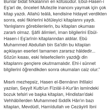
Bunlar bidat fırkalarının en kötüsüdür. Ebül-Hasen-i
Eş'arî de, önceleri Mutezile inancını yaymak için çok
kitap yazdı. Allahü teâlâ, kendisine hidayet verdikten
sonra, eski fikirlerini kötüleyici kitaplarını yaydı.
Yanlışlarını görebilenlerin, bu kitapları okuması
zararlı olmaz. Şâfii âlimleri, iman bilgilerini Ebül-
Hasen-i Eş'arînin kitaplarından aldılar. Ebû
Muhammed Abdullah bin Sa'îdin bu kitapları
açıklayan eserleri tamamen zararsız hâldedir...
Sözün kısası, eski felsefecilerin yazdığı din
kitaplarını gençlere okutmamalıdır. Ehl-i sünnet
bilgilerini öğrendikden sonra okumaları caiz olur.”
Mısırlı mezhepsiz, Hasen el-Bennânın ihtilalci
yazıları, Seyyit Kutb'un Fîzılâl-il-Kur'ân ismindeki
bozuk tefsiri ve başka kitapları, Hindistan'daki
Vehhâbîlerden Muhammed Sıddîk Hân'ın bazı
kitapları, Mevdûdî, Hamîdullah ve Cezâyirli îbni