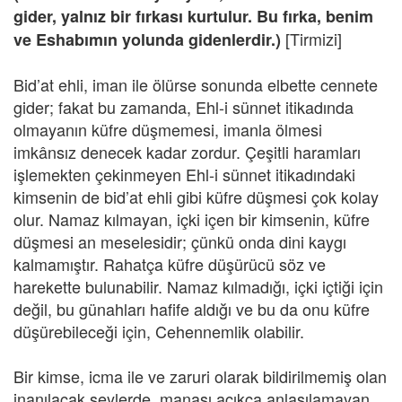
gider, yalnız bir fırkası kurtulur. Bu fırka, benim
[Tirmizi]
ve Eshabımın yolunda gidenlerdir.)
Bid’at ehli, iman ile ölürse sonunda elbette cennete
gider; fakat bu zamanda, Ehl-i sünnet itikadında
olmayanın küfre düşmemesi, imanla ölmesi
imkânsız denecek kadar zordur. Çeşitli haramları
işlemekten çekinmeyen Ehl-i sünnet itikadındaki
kimsenin de bid’at ehli gibi küfre düşmesi çok kolay
olur. Namaz kılmayan, içki içen bir kimsenin, küfre
düşmesi an meselesidir; çünkü onda dini kaygı
kalmamıştır. Rahatça küfre düşürücü söz ve
harekette bulunabilir. Namaz kılmadığı, içki içtiği için
değil, bu günahları hafife aldığı ve bu da onu küfre
düşürebileceği için, Cehennemlik olabilir.
Bir kimse, icma ile ve zaruri olarak bildirilmemiş olan
inanılacak şeylerde, manası açıkça anlaşılamayan