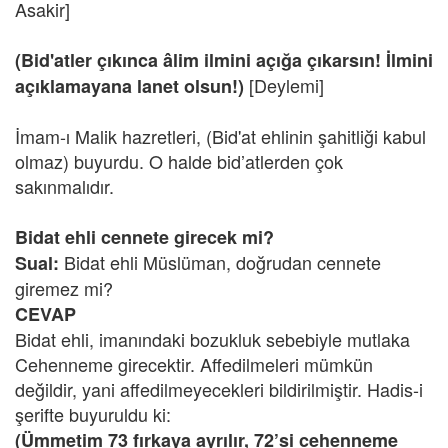
Asakir]
(Bid'atler çıkınca âlim ilmini açığa çıkarsın! İlmini
[Deylemi]
açıklamayana lanet olsun!)
İmam-ı Malik hazretleri, (Bid'at ehlinin şahitliği kabul
olmaz) buyurdu. O halde bid’atlerden çok
sakınmalıdır.
Bidat ehli cennete girecek mi?
Bidat ehli Müslüman, doğrudan cennete
Sual:
giremez mi?
CEVAP
Bidat ehli, imanındaki bozukluk sebebiyle mutlaka
Cehenneme girecektir. Affedilmeleri mümkün
değildir, yani affedilmeyecekleri bildirilmiştir. Hadis-i
şerifte buyuruldu ki:
(Ümmetim 73 fırkaya ayrılır, 72’si cehenneme