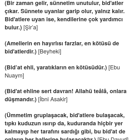
(Bir zaman gelir, sünnetim unutulur, bid'atler
çıkar. Sünnete uyanlar garip olur, yalnız kalır.
Bid'atlere uyan ise, kendilerine çok yardımcı
[Şir’a]
bulur.)
(Amellerin en hayırlısı farzlar, en kötüsü de
[Beyheki]
bid'atlerdir.)
[Ebu
(Bid’at ehli, yaratıkların en kötüsüdür.)
Nuaym]
(Bid'at ehline sert davran! Allahü teâlâ, onlara
[İbni Asakir]
düşmandır.)
(Ümmetim gruplaşacak, bid'atlere bulaşacak,
tıpkı kuduzun ısırıp da, kuduranda hiçbir yer
kalmayıp her tarafını sardığı gibi, bu bid'at de
[Ebu Davud]
onların her hallerine bulaşacaktır.)