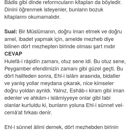
Bâdis gibi dinde reformcuların kitapları da böyledir.
Dinini öğrenmek isteyenler, bunların bozuk
kitaplarını okumamalıdır.
Bir Müslümanın, doğru iman etmek ve doğru
Sual:
amel, ibadet yapmak için, amelde mezheb diye
bilinen dört mezhepten birinde olması şart mıdır
CEVAP
Hulefâ-i râşidîn zamanı, otuz sene idi. Bu otuz sene,
Peygamber efendimizin zamanı gibi güzel geçti. Bu
dört halifeden sonra, Ehl-i islâm arasında, bidatler
ve yanlış yollar meydana çıkarak, nice kimseler
doğru yoldan ayrıldı. Yalnız, Eshâb-ı kiram gibi iman
edenler ve ahkâm-ı islâmiyyeye onlar gibi tabi
olanlar kurtuldu ki, bunların yoluna Ehl-i sünnet vel-
cemâ'at fırkası denir.
Ehl-i sünnet âlimi demek, dört mezhebden birinin