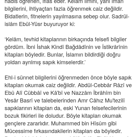
hadis öğrenen, iflas eder. Kelam ilmini, yani iman
bilgilerini, ihtiyaçtan fazla öğrenmek caiz değildir.
Bidatlerin, fitnelerin yayılmasına sebep olur. Sadrül-
islâm Ebül-Yüsr buyuruyor ki:
‘Kelâm, tevhid kitaplarının birkaçında felsefi bilgiler
gördüm. İbni İshak Kindî Bağdâdînin ve İstikrârînin
kitapları böyledir. Bunlar, İslamın bildirdiği doğru
yoldan ayrılmış sapık kimselerdir.’
Ehl-i sünnet bilgilerini öğrenmeden önce böyle sapık
kitapları okumak caiz değildir. Abdül-Cebbâr Râzî ve
Ebû Alî Cübbâî ve Kâ'bî ve Nazzâm İbrâhîm bin
Yesâr Basrî ve talebelerinden Amr Câhız Mu'tezilî
sapıklarının kitapları da, eski Yunan felsefecilerinin
bozuk fikirleri ile doludur. Böyle kitapları okumak
gençlere zararlıdır. Muhammed bin Hîsûm gibi
Mücessime fırkasındakilerin kitapları da böyledir.