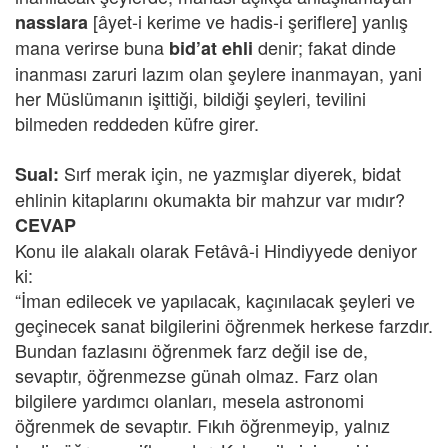
[âyet-i kerime ve hadis-i şeriflere] yanlış
nasslara
mana verirse buna
denir; fakat dinde
bid’at ehli
inanması zaruri lazım olan şeylere inanmayan, yani
her Müslümanın işittiği, bildiği şeyleri, tevilini
bilmeden reddeden küfre girer.
Sırf merak için, ne yazmışlar diyerek, bidat
Sual:
ehlinin kitaplarını okumakta bir mahzur var mıdır?
CEVAP
Konu ile alakalı olarak Fetâvâ-i Hindiyyede deniyor
ki:
“İman edilecek ve yapılacak, kaçınılacak şeyleri ve
geçinecek sanat bilgilerini öğrenmek herkese farzdır.
Bundan fazlasını öğrenmek farz değil ise de,
sevaptır, öğrenmezse günah olmaz. Farz olan
bilgilere yardımcı olanları, mesela astronomi
öğrenmek de sevaptır. Fıkıh öğrenmeyip, yalnız