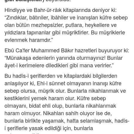
Hindiyye ve Bahr-ür-râık kitaplarında deniyor ki:
“Zındıklar, bâtıniler, ibâhiler ve inanışları küfre sebep
olan bütün mezhepsizler, putlara, heykellere ve
yıldızlara tapınanlar gibi müşriktirler. Bu müşriklerle
evlenmek haramdır.”
Ebû Ca'fer Muhammed Bâkır hazretleri buyuruyor ki:
“Münakaşa edenlerin yanında oturmayınız! Bunlar
âyet-i kerimelere diledikleri gibi mana verirler.”
Bu hadîs-i şeriflerden ve kitaplardaki bilgilerden
anlaşılıyor ki, Ehl-i sünnet olmayanın inanışı küfre
sebep olursa, müşrik olur. Bunlarla nikahlanmak ve
kestiklerini yemek haram olur. Küfre sebep
olmayanı, bidat ehli olup, bunlarla nikahlanmak
haram olmuyor. Nikahları sahih oluyor ise de,
bunlarla birlikte yaşamak, hatta selamlaşmak, hadîs-
i şeriflerle yasak edildiği için, bunlarla