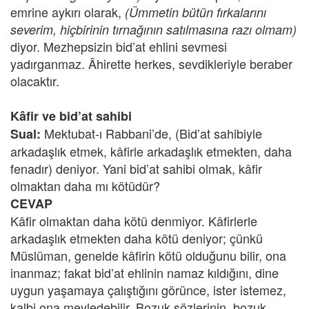
emrine aykırı olarak,
(Ümmetin bütün fırkalarını
severim, hiçbirinin tırnağının satılmasına razı olmam)
diyor. Mezhepsizin bid’at ehlini sevmesi
yadırganmaz. Âhirette herkes, sevdikleriyle beraber
olacaktır.
Kâfir ve bid’at sahibi
Mektubat-ı Rabbani’de, (Bid’at sahibiyle
Sual:
arkadaşlık etmek, kâfirle arkadaşlık etmekten, daha
fenadır) deniyor. Yani bid’at sahibi olmak, kâfir
olmaktan daha mı kötüdür?
CEVAP
Kâfir olmaktan daha kötü denmiyor. Kâfirlerle
arkadaşlık etmekten daha kötü deniyor; çünkü
Müslüman, genelde kâfirin kötü olduğunu bilir, ona
inanmaz; fakat bid’at ehlinin namaz kıldığını, dine
uygun yaşamaya çalıştığını görünce, ister istemez,
kalbi ona meyledebilir. Bozuk sözlerinin, bozuk