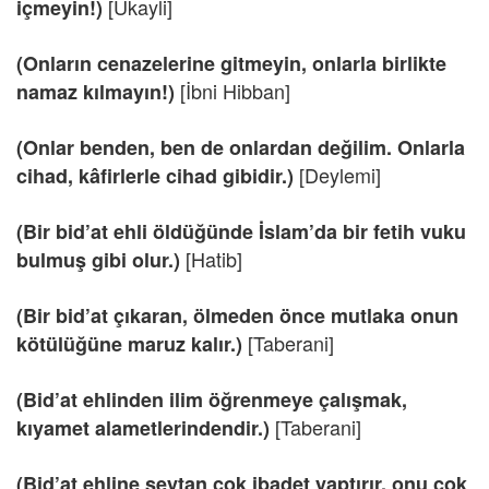
[Ukayli]
içmeyin!)
(Onların cenazelerine gitmeyin, onlarla birlikte
[İbni Hibban]
namaz kılmayın!)
(Onlar benden, ben de onlardan değilim. Onlarla
[Deylemi]
cihad, kâfirlerle cihad gibidir.)
(Bir bid’at ehli öldüğünde İslam’da bir fetih vuku
[Hatib]
bulmuş gibi olur.)
(Bir bid’at çıkaran, ölmeden önce mutlaka onun
[Taberani]
kötülüğüne maruz kalır.)
(Bid’at ehlinden ilim öğrenmeye çalışmak,
[Taberani]
kıyamet alametlerindendir.)
(Bid’at ehline şeytan çok ibadet yaptırır, onu çok