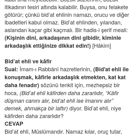
itikadının tesiri altında kalabilir. Buysa, onu felakete
götürür; çünkü bid’at ehlinin namazı, orucu ve diğer
ibadetleri kabul olmaz. Bid’at ehlinden, yılandan,
aslandan kaçar gibi kaçmalı. Bir hadis-i şerif meali:
(Kişinin dini, arkadaşının dini gibidir, kiminle
[Hâkim]
arkadaşlık ettiğinize dikkat edin!)
Bid’at ehli ve kâfir
İmam-ı Rabbânî hazretlerinin,
Sual:
(Bid'at ehli ile
konuşmak, kâfirle arkadaşlık etmekten, kat kat
sözünü tenkit için, mezhepsiz bir
daha fenadır)
hoca,
(Bid’at ehli kâfirden daha zararlıdır, “Kâfir
düşman canını alır, bid’at ehli ise imanını alır”
diyor. Bid’at ehli, niye
demek, ahmakça bir laftır)
kâfirden daha zararlıdır?
CEVAP
Bid’at ehli, Müslümandır. Namaz kılar, oruç tutar,