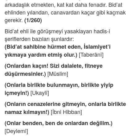
arkadaşlık etmekten, kat kat daha fenadır. Bid’at
ehlinden yılandan, canavardan kaçar gibi kaçmak
gerekir.
(1/260)
Bid’at ehli ile görüşmeyi yasaklayan hadis-i
şeriflerden bazıları şunlardır:
(Bid’at sahibine hürmet eden, İslamiyet’i
[Taberânî]
yıkmaya yardım etmiş olur.)
(Onlardan kaçın! Sizi dalalete, fitneye
[Müslim]
düşürmesinler.)
(Onlarla birlikte bulunmayın, birlikte yiyip
[Ukaylî]
içmeyin!)
(Onların cenazelerine gitmeyin, onlarla birlikte
[İbni Hibban]
namaz kılmayın!)
(Onlar benden, ben de onlardan değilim.)
[Deylemî]