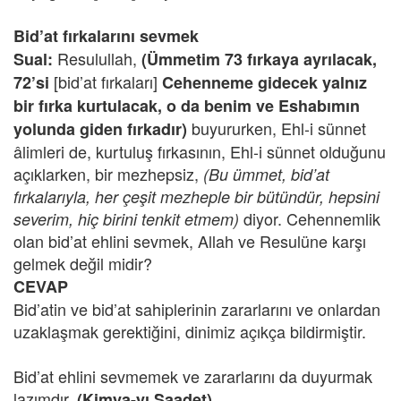
Bid’at fırkalarını sevmek
Resulullah,
Sual:
(Ümmetim 73 fırkaya ayrılacak,
[bid’at fırkaları]
72’si
Cehenneme gidecek yalnız
bir fırka kurtulacak, o da benim ve Eshabımın
buyururken, Ehl-i sünnet
yolunda giden fırkadır)
âlimleri de, kurtuluş fırkasının, Ehl-i sünnet olduğunu
açıklarken, bir mezhepsiz,
(Bu ümmet, bid’at
fırkalarıyla, her çeşit mezheple bir bütündür, hepsini
diyor. Cehennemlik
severim, hiç birini tenkit etmem)
olan bid’at ehlini sevmek, Allah ve Resulüne karşı
gelmek değil midir?
CEVAP
Bid’atin ve bid’at sahiplerinin zararlarını ve onlardan
uzaklaşmak gerektiğini, dinimiz açıkça bildirmiştir.
Bid’at ehlini sevmemek ve zararlarını da duyurmak
lazımdır.
(Kimya-yı Saadet)