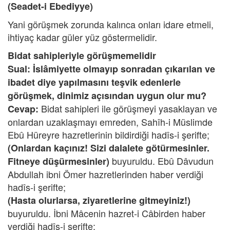
(Seadet-i Ebediyye)
Yani görüşmek zorunda kalınca onları idare etmeli,
ihtiyaç kadar güler yüz göstermelidir.
Bidat sahipleriyle görüşmemelidir
Sual: İslâmiyette olmayıp sonradan çıkarılan ve
ibadet diye yapılmasını teşvik edenlerle
görüşmek, dinimiz açısından uygun olur mu?
Bidat sahipleri ile görüşmeyi yasaklayan ve
Cevap:
onlardan uzaklaşmayı emreden, Sahîh-i Müslimde
Ebû Hüreyre hazretlerinin bildirdiği hadîs-i şerifte;
(Onlardan kaçınız! Sizi dalalete götürmesinler.
buyuruldu. Ebû Dâvudun
Fitneye düşürmesinler)
Abdullah ibni Ömer hazretlerinden haber verdiği
hadîs-i şerifte;
(Hasta olurlarsa, ziyaretlerine gitmeyiniz!)
buyuruldu. İbni Mâcenin hazret-i Câbirden haber
verdiği hadîs-i şerifte;