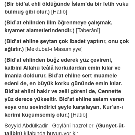
(Bir bid’at ehli öldüğünde İslam’da bir fetih vuku
[Hatîb]
bulmuş gibi olur.)
(Bid’at ehlinden ilim öğrenmeye çalışmak,
[Taberânî]
kıyamet alametlerindendir.)
(Bid’at ehline şeytan çok ibadet yaptırır, onu çok
[Mektubat-ı Masumiyye]
ağlatır.)
(Bid’at ehlinden buğz ederek yüz çevireni,
kalbini Allahü teâlâ korkulardan emin kılar ve
imanla doldurur. Bid’at ehline sert muamele
edeni de, en büyük korku gününde emin kılar.
Bid’at ehlini hakir ve zelil göreni de, Cennette
yüz derece yükseltir. Bid’at ehline selam veren
veya onu sevindirici şeyle karşılayan, Kur’an-ı
[Hatîb]
kerimi küçümsemiş olur.)
Seyyid Abdülkadir-i Geylânî hazretleri
(Gunyet-üt-
kitabında buyuruyor ki:
talibin)