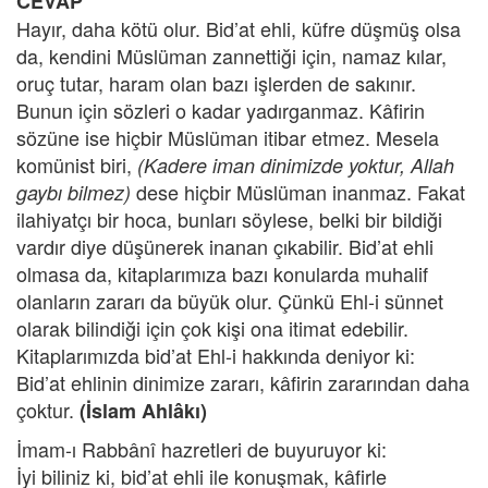
CEVAP
Hayır, daha kötü olur. Bid’at ehli, küfre düşmüş olsa
da, kendini Müslüman zannettiği için, namaz kılar,
oruç tutar, haram olan bazı işlerden de sakınır.
Bunun için sözleri o kadar yadırganmaz. Kâfirin
sözüne ise hiçbir Müslüman itibar etmez. Mesela
komünist biri,
(Kadere iman dinimizde yoktur, Allah
dese hiçbir Müslüman inanmaz. Fakat
gaybı bilmez)
ilahiyatçı bir hoca, bunları söylese, belki bir bildiği
vardır diye düşünerek inanan çıkabilir. Bid’at ehli
olmasa da, kitaplarımıza bazı konularda muhalif
olanların zararı da büyük olur. Çünkü Ehl-i sünnet
olarak bilindiği için çok kişi ona itimat edebilir.
Kitaplarımızda bid’at Ehl-i hakkında deniyor ki:
Bid’at ehlinin dinimize zararı, kâfirin zararından daha
çoktur.
(İslam Ahlâkı)
İmam-ı Rabbânî hazretleri de buyuruyor ki:
İyi biliniz ki, bid’at ehli ile konuşmak, kâfirle