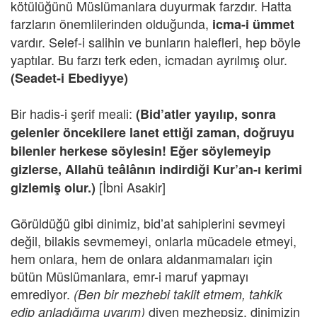
kötülüğünü Müslümanlara duyurmak farzdır. Hatta
farzların önemlilerinden olduğunda,
icma-i ümmet
vardır. Selef-i salihin ve bunların halefleri, hep böyle
yaptılar. Bu farzı terk eden, icmadan ayrılmış olur.
(Seadet-i Ebediyye)
Bir hadis-i şerif meali:
(Bid’atler yayılıp, sonra
gelenler öncekilere lanet ettiği zaman, doğruyu
bilenler herkese söylesin! Eğer söylemeyip
gizlerse, Allahü teâlânın indirdiği Kur’an-ı kerimi
[İbni Asakir]
gizlemiş olur.)
Görüldüğü gibi dinimiz, bid’at sahiplerini sevmeyi
değil, bilakis sevmemeyi, onlarla mücadele etmeyi,
hem onlara, hem de onlara aldanmamaları için
bütün Müslümanlara, emr-i maruf yapmayı
emrediyor.
(Ben bir mezhebi taklit etmem, tahkik
diyen mezhepsiz, dinimizin
edip anladığıma uyarım)