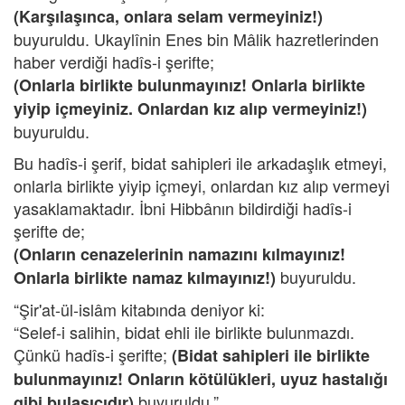
(Karşılaşınca, onlara selam vermeyiniz!)
buyuruldu. Ukaylînin Enes bin Mâlik hazretlerinden
haber verdiği hadîs-i şerifte;
(Onlarla birlikte bulunmayınız! Onlarla birlikte
yiyip içmeyiniz. Onlardan kız alıp vermeyiniz!)
buyuruldu.
Bu hadîs-i şerif, bidat sahipleri ile arkadaşlık etmeyi,
onlarla birlikte yiyip içmeyi, onlardan kız alıp vermeyi
yasaklamaktadır. İbni Hibbânın bildirdiği hadîs-i
şerifte de;
(Onların cenazelerinin namazını kılmayınız!
buyuruldu.
Onlarla birlikte namaz kılmayınız!)
“Şir'at-ül-islâm kitabında deniyor ki:
“Selef-i salihin, bidat ehli ile birlikte bulunmazdı.
Çünkü hadîs-i şerifte;
(Bidat sahipleri ile birlikte
bulunmayınız! Onların kötülükleri, uyuz hastalığı
buyuruldu.”
gibi bulaşıcıdır)