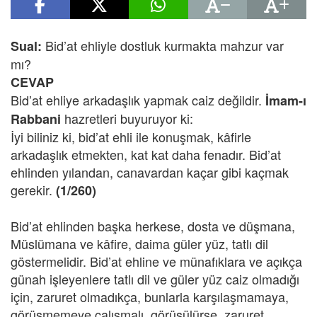
Bid’at ehliyle dostluk kurmakta mahzur var
Sual:
mı?
CEVAP
Bid’at ehliye arkadaşlık yapmak caiz değildir.
İmam-ı
hazretleri buyuruyor ki:
Rabbani
İyi biliniz ki, bid’at ehli ile konuşmak, kâfirle
arkadaşlık etmekten, kat kat daha fenadır. Bid’at
ehlinden yılandan, canavardan kaçar gibi kaçmak
gerekir.
(1/260)
Bid’at ehlinden başka herkese, dosta ve düşmana,
Müslümana ve kâfire, daima güler yüz, tatlı dil
göstermelidir. Bid’at ehline ve münafıklara ve açıkça
günah işleyenlere tatlı dil ve güler yüz caiz olmadığı
için, zaruret olmadıkça, bunlarla karşılaşmamaya,
görüşmemeye çalışmalı, görüşülürse, zaruret