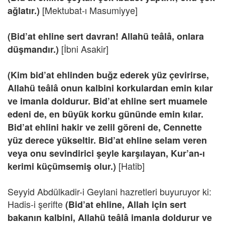
[Mektubat-ı Masumiyye]
ağlatır.)
(Bid’at ehline sert davran! Allahü teâlâ, onlara
[İbni Asakir]
düşmandır.)
(Kim bid’at ehlinden buğz ederek yüz çevirirse,
Allahü teâlâ onun kalbini korkulardan emin kılar
ve imanla doldurur. Bid’at ehline sert muamele
edeni de, en büyük korku gününde emin kılar.
Bid’at ehlini hakir ve zelil göreni de, Cennette
yüz derece yükseltir. Bid’at ehline selam veren
veya onu sevindirici şeyle karşılayan, Kur’an-ı
[Hatib]
kerimi küçümsemiş olur.)
Seyyid Abdülkadir-i Geylani hazretleri buyuruyor ki:
Hadis-i şerifte
(Bid’at ehline, Allah için sert
bakanın kalbini, Allahü teâlâ imanla doldurur ve