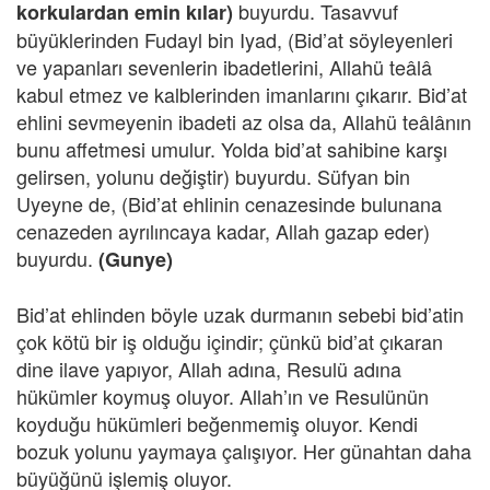
buyurdu. Tasavvuf
korkulardan emin kılar)
büyüklerinden Fudayl bin Iyad, (Bid’at söyleyenleri
ve yapanları sevenlerin ibadetlerini, Allahü teâlâ
kabul etmez ve kalblerinden imanlarını çıkarır. Bid’at
ehlini sevmeyenin ibadeti az olsa da, Allahü teâlânın
bunu affetmesi umulur. Yolda bid’at sahibine karşı
gelirsen, yolunu değiştir) buyurdu. Süfyan bin
Uyeyne de, (Bid’at ehlinin cenazesinde bulunana
cenazeden ayrılıncaya kadar, Allah gazap eder)
buyurdu.
(Gunye)
Bid’at ehlinden böyle uzak durmanın sebebi bid’atin
çok kötü bir iş olduğu içindir; çünkü bid’at çıkaran
dine ilave yapıyor, Allah adına, Resulü adına
hükümler koymuş oluyor. Allah’ın ve Resulünün
koyduğu hükümleri beğenmemiş oluyor. Kendi
bozuk yolunu yaymaya çalışıyor. Her günahtan daha
büyüğünü işlemiş oluyor.