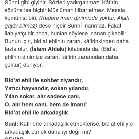
Sünnî gibi giyinir. Sözleri yadırganmaz. Kâfirin
sözüne ise hiçbir Müslüman itibar etmez. Mesela
komünist biri,
(Kadere iman dinimizde yoktur, Allah
dese hiçbir Sünnî inanmaz. Fakat
gaybı bilmez)
ilahiyatçı bir hoca, bunları söylese inanan çıkabilir.
Bunun için, bid’at ehlinin zararı, kâfirinkinden daha
fazla olur.
kitabında da, (Bid’at
(İslam Ahlakı)
ehlinin dinimize zararı, kâfirin zararından daha
çoktur) deniyor.
Bid’at ehli ile sohbet ziyandır,
Yırtıcı hayvandır, sokan yılandır.
Yılan sokar, alır sadece canı,
O, alır hem canı, hem de imanı!
Bid’at ehli ile arkadaşlık
Kâfirlerle arkadaşlık etmektense, bid’at ehliyle
Sual:
arkadaşlık etmek daha iyi değil mi?