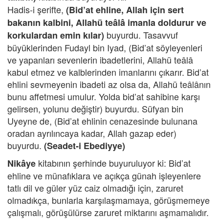
Hadis-i şerifte,
(Bid’at ehline, Allah için sert
bakanın kalbini, Allahü teâlâ imanla doldurur ve
buyurdu. Tasavvuf
korkulardan emin kılar)
büyüklerinden Fudayl bin Iyad, (Bid’at söyleyenleri
ve yapanları sevenlerin ibadetlerini, Allahü teâlâ
kabul etmez ve kalblerinden imanlarını çıkarır. Bid’at
ehlini sevmeyenin ibadeti az olsa da, Allahü teâlânın
bunu affetmesi umulur. Yolda bid’at sahibine karşı
gelirsen, yolunu değiştir) buyurdu. Süfyan bin
Uyeyne de, (Bid’at ehlinin cenazesinde bulunana
oradan ayrılıncaya kadar, Allah gazap eder)
buyurdu.
(Seadet-i Ebediyye)
kitabının şerhinde buyuruluyor ki: Bid’at
Nikâye
ehline ve münafıklara ve açıkça günah işleyenlere
tatlı dil ve güler yüz caiz olmadığı için, zaruret
olmadıkça, bunlarla karşılaşmamaya, görüşmemeye
çalışmalı, görüşülürse zaruret miktarını aşmamalıdır.