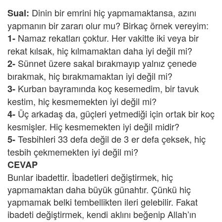
Dinin bir emrini hiç yapmamaktansa, azını
Sual:
yapmanın bir zararı olur mu? Birkaç örnek vereyim:
Namaz rekatları çoktur. Her vakitte iki veya bir
1-
rekat kılsak, hiç kılmamaktan daha iyi değil mi?
Sünnet üzere sakal bırakmayıp yalnız çenede
2-
bırakmak, hiç bırakmamaktan iyi değil mi?
Kurban bayramında koç kesemedim, bir tavuk
3-
kestim, hiç kesmemekten iyi değil mi?
Üç arkadaş da, güçleri yetmediği için ortak bir koç
4-
kesmişler. Hiç kesmemekten iyi değil midir?
Tesbihleri 33 defa değil de 3 er defa çeksek, hiç
5-
tesbih çekmemekten iyi değil mi?
CEVAP
Bunlar ibadettir. İbadetleri değiştirmek, hiç
yapmamaktan daha büyük günahtır. Çünkü hiç
yapmamak belki tembellikten ileri gelebilir. Fakat
ibadeti değiştirmek, kendi aklını beğenip Allah’ın