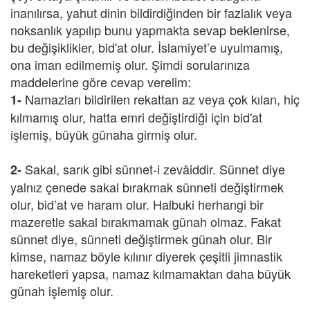
inanılırsa, yahut dinin bildirdiğinden bir fazlalık veya
noksanlık yapılıp bunu yapmakta sevap beklenirse,
bu değişiklikler, bid'at olur. İslamiyet’e uyulmamış,
ona iman edilmemiş olur. Şimdi sorularınıza
maddelerine göre cevap verelim:
Namazları bildirilen rekattan az veya çok kılan, hiç
1-
kılmamış olur, hatta emri değiştirdiği için bid'at
işlemiş, büyük günaha girmiş olur.
Sakal, sarık gibi sünnet-i zevâiddir. Sünnet diye
2-
yalnız çenede sakal bırakmak sünneti değiştirmek
olur, bid’at ve haram olur. Halbuki herhangi bir
mazeretle sakal bırakmamak günah olmaz. Fakat
sünnet diye, sünneti değiştirmek günah olur. Bir
kimse, namaz böyle kılınır diyerek çeşitli jimnastik
hareketleri yapsa, namaz kılmamaktan daha büyük
günah işlemiş olur.