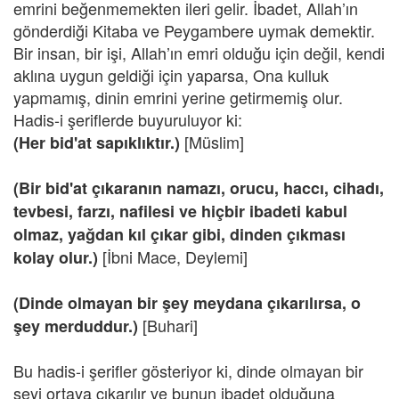
emrini beğenmemekten ileri gelir. İbadet, Allah’ın
gönderdiği Kitaba ve Peygambere uymak demektir.
Bir insan, bir işi, Allah’ın emri olduğu için değil, kendi
aklına uygun geldiği için yaparsa, Ona kulluk
yapmamış, dinin emrini yerine getirmemiş olur.
Hadis-i şeriflerde buyuruluyor ki:
[Müslim]
(Her bid'at sapıklıktır.)
(Bir bid'at çıkaranın namazı, orucu, haccı, cihadı,
tevbesi, farzı, nafilesi ve hiçbir ibadeti kabul
olmaz, yağdan kıl çıkar gibi, dinden çıkması
[İbni Mace, Deylemi]
kolay olur.)
(Dinde olmayan bir şey meydana çıkarılırsa, o
[Buhari]
şey merduddur.)
Bu hadis-i şerifler gösteriyor ki, dinde olmayan bir
şeyi ortaya çıkarılır ve bunun ibadet olduğuna