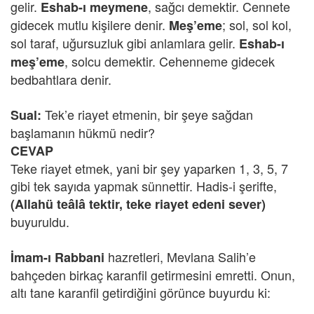
gelir.
, sağcı demektir. Cennete
Eshab-ı meymene
gidecek mutlu kişilere denir.
; sol, sol kol,
Meş’eme
sol taraf, uğursuzluk gibi anlamlara gelir.
Eshab-ı
, solcu demektir. Cehenneme gidecek
meş’eme
bedbahtlara denir.
Tek’e riayet etmenin, bir şeye sağdan
Sual:
başlamanın hükmü nedir?
CEVAP
Teke riayet etmek, yani bir şey yaparken 1, 3, 5, 7
gibi tek sayıda yapmak sünnettir. Hadis-i şerifte,
(Allahü teâlâ tektir, teke riayet edeni sever)
buyuruldu.
hazretleri, Mevlana Salih’e
İmam-ı Rabbani
bahçeden birkaç karanfil getirmesini emretti. Onun,
altı tane karanfil getirdiğini görünce buyurdu ki: