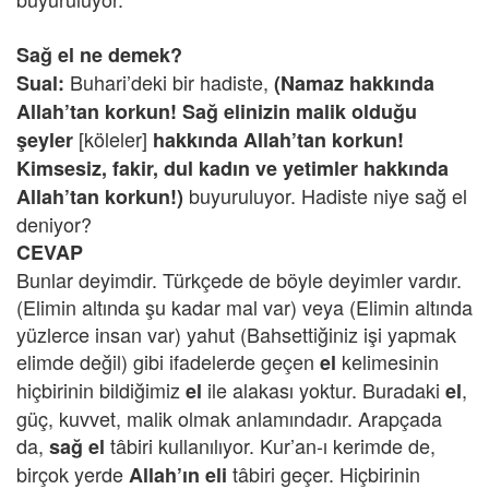
Sağ el ne demek?
Buhari’deki bir hadiste,
Sual:
(Namaz hakkında
Allah’tan korkun! Sağ elinizin malik olduğu
[köleler]
şeyler
hakkında Allah’tan korkun!
Kimsesiz, fakir, dul kadın ve yetimler hakkında
buyuruluyor. Hadiste niye sağ el
Allah’tan korkun!)
deniyor?
CEVAP
Bunlar deyimdir. Türkçede de böyle deyimler vardır.
(Elimin altında şu kadar mal var) veya (Elimin altında
yüzlerce insan var) yahut (Bahsettiğiniz işi yapmak
elimde değil) gibi ifadelerde geçen
kelimesinin
el
hiçbirinin bildiğimiz
ile alakası yoktur. Buradaki
,
el
el
güç, kuvvet, malik olmak anlamındadır. Arapçada
da,
tâbiri kullanılıyor. Kur’an-ı kerimde de,
sağ el
birçok yerde
tâbiri geçer. Hiçbirinin
Allah’ın eli