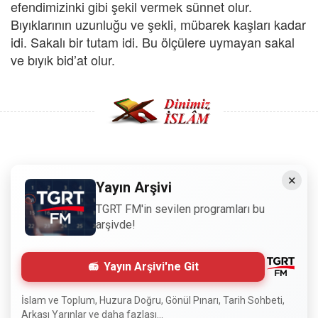
efendimizinki gibi şekil vermek sünnet olur.
Bıyıklarının uzunluğu ve şekli, mübarek kaşları kadar
idi. Sakalı bir tutam idi. Bu ölçülere uymayan sakal
ve bıyık bid’at olur.
Copyright © 2008 - Dinimiz İslam. Her Hakkı Saklıdır.
×
Yayın Arşivi
Sitemizdeki bilgiler, bütün insanların istifadesi için
TGRT FM'in sevilen programları bu
hazırlanmıştır. Orijinaline sadık kalmak şartıyla, izin
arşivde!
almaya gerek kalmadan, herkes istediği gibi alıp istifade
edebilir.
Yayın Arşivi'ne Git
Normal Siteyi Göster
İslam ve Toplum, Huzura Doğru, Gönül Pınarı, Tarih Sohbeti,
Arkası Yarınlar ve daha fazlası...