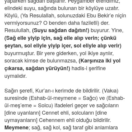
yaparken sağdan başlanır. Peygamber efendimiz,
elindeki suyu, sağında bulunan bir köylüye uzatır.
Köylü, (Ya Resulallah, solunuzdaki Ebu Bekir’e niçin
vermiyorsunuz? O benden daha faziletli) der.
Resulullah,
buyurur. Yine,
(Suyu sağdan dağıtın!)
(Sağ elle yiyip için, sağ elle alıp verin; çünkü
şeytan, sol eliyle yiyip içer, sol eliyle alıp verir)
buyurmuştur. Bir yere giderken, yol ikiye ayrılır,
soracak kimse de bulunmazsa,
(Karşınıza iki yol
hadis-i şerifine
çıkarsa, sağdan yürüyün!)
uymalıdır.
Sağın şerefi, Kur’an-ı kerimde de bildirilir. (Vakıa)
suresinde (Eshab-ül-meymene = Sağcı) ve (Eshab-
ül-meş’eme = Solcu) ifadeleri geçer ve sağcıların
[dine uyanların] Cennet ehli, solcuların [dine
uymayanların] Cehennem ehli olduğu bildirilir.
; sağ, sağ kol, sağ taraf gibi anlamlara
Meymene