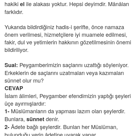
hakiki
ile alakası yoktur. Hepsi deyimdir. Mânâları
el
farklıdır.
Yukarıda bildirdiğiniz hadis-i şerifte, önce namaza
önem verilmesi, hizmetçilere iyi muamele edilmesi,
fakir, dul ve yetimlerin hakkının gözetilmesinin önemi
bildiriliyor.
Peygamberimizin saçlarını uzattığı söyleniyor.
Sual:
Erkeklerin de saçlarını uzatmaları veya kazımaları
sünnet olur mu?
CEVAP
İslam âlimleri, Peygamber efendimizin yaptığı şeyleri
üçe ayırmışlardır:
Müslümanların da yapması lazım olan şeylerdir.
1-
Bunlara,
denir.
sünnet
Âdete bağlı şeylerdir. Bunları her Müslüman,
2-
bulunduğu yerin âdetine uyarak yapar.