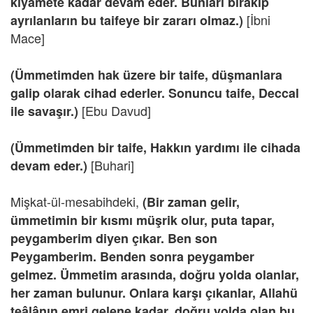
kıyamete kadar devam eder. Bunları bırakıp
[İbni
ayrılanların bu taifeye bir zararı olmaz.)
Mace]
(Ümmetimden hak üzere bir taife, düşmanlara
galip olarak cihad ederler. Sonuncu taife, Deccal
[Ebu Davud]
ile savaşır.)
(Ümmetimden bir taife, Hakkın yardımı ile cihada
[Buhari]
devam eder.)
Mişkat-ül-mesabihdeki,
(Bir zaman gelir,
ümmetimin bir kısmı müşrik olur, puta tapar,
peygamberim diyen çıkar. Ben son
Peygamberim. Benden sonra peygamber
gelmez. Ümmetim arasında, doğru yolda olanlar,
her zaman bulunur. Onlara karşı çıkanlar, Allahü
teâlânın emri gelene kadar, doğru yolda olan bu