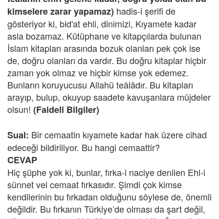
hadis-i şerifi de
kimselere zarar yapamaz)
gösteriyor ki, bid'at ehli, dinimizi, Kıyamete kadar
asla bozamaz. Kütüphane ve kitapçılarda bulunan
İslam kitapları arasında bozuk olanları pek çok ise
de, doğru olanları da vardır. Bu doğru kitaplar hiçbir
zaman yok olmaz ve hiçbir kimse yok edemez.
Bunların koruyucusu Allahü teâlâdır. Bu kitapları
arayıp, bulup, okuyup saadete kavuşanlara müjdeler
olsun!
(Faideli Bilgiler)
Bir cemaatin kıyamete kadar hak üzere cihad
Sual:
edeceği bildiriliyor. Bu hangi cemaattir?
CEVAP
Hiç şüphe yok ki, bunlar, fırka-i naciye denilen Ehl-i
sünnet vel cemaat fırkasıdır. Şimdi çok kimse
kendilerinin bu fırkadan olduğunu söylese de, önemli
değildir. Bu fırkanın Türkiye’de olması da şart değil,