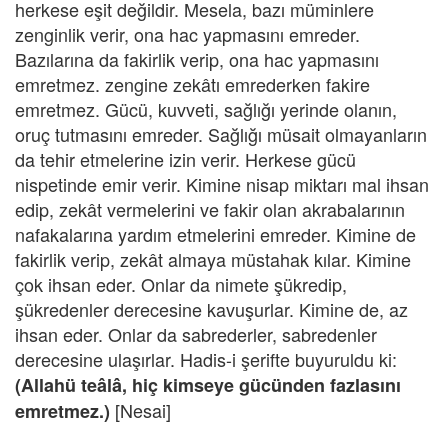
herkese eşit değildir. Mesela, bazı müminlere
zenginlik verir, ona hac yapmasını emreder.
Bazılarına da fakirlik verip, ona hac yapmasını
emretmez. zengine zekâtı emrederken fakire
emretmez. Gücü, kuvveti, sağlığı yerinde olanın,
oruç tutmasını emreder. Sağlığı müsait olmayanların
da tehir etmelerine izin verir. Herkese gücü
nispetinde emir verir. Kimine nisap miktarı mal ihsan
edip, zekât vermelerini ve fakir olan akrabalarının
nafakalarına yardım etmelerini emreder. Kimine de
fakirlik verip, zekât almaya müstahak kılar. Kimine
çok ihsan eder. Onlar da nimete şükredip,
şükredenler derecesine kavuşurlar. Kimine de, az
ihsan eder. Onlar da sabrederler, sabredenler
derecesine ulaşırlar. Hadis-i şerifte buyuruldu ki:
(Allahü teâlâ, hiç kimseye gücünden fazlasını
[Nesai]
emretmez.)