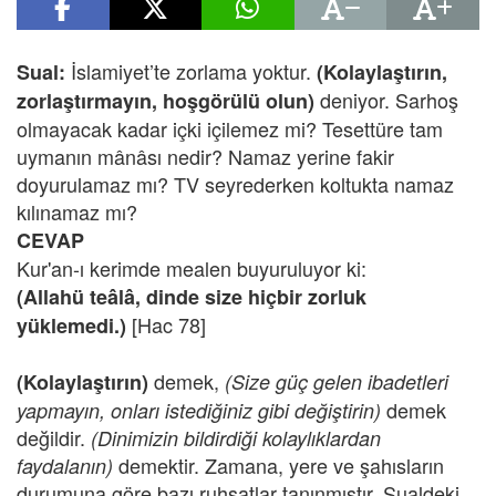
İslamiyet’te zorlama yoktur.
Sual:
(Kolaylaştırın,
deniyor. Sarhoş
zorlaştırmayın, hoşgörülü olun)
olmayacak kadar içki içilemez mi? Tesettüre tam
uymanın mânâsı nedir? Namaz yerine fakir
doyurulamaz mı? TV seyrederken koltukta namaz
kılınamaz mı?
CEVAP
Kur'an-ı kerimde mealen buyuruluyor ki:
(Allahü teâlâ, dinde size hiçbir zorluk
[Hac 78]
yüklemedi.)
demek,
(Kolaylaştırın)
(Size güç gelen ibadetleri
demek
yapmayın, onları istediğiniz gibi değiştirin)
değildir.
(Dinimizin bildirdiği kolaylıklardan
demektir. Zamana, yere ve şahısların
faydalanın)
durumuna göre bazı ruhsatlar tanınmıştır. Sualdeki