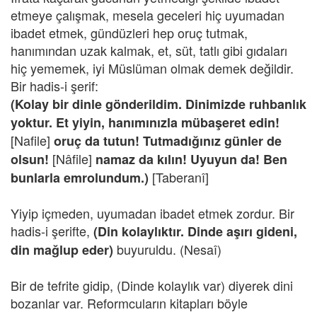
etmeye çalışmak, mesela geceleri hiç uyumadan
ibadet etmek, gündüzleri hep oruç tutmak,
hanımından uzak kalmak, et, süt, tatlı gibi gıdaları
hiç yememek, iyi Müslüman olmak demek değildir.
Bir hadis-i şerif:
(Kolay bir dinle gönderildim. Dinimizde ruhbanlık
yoktur. Et yiyin, hanımınızla mübaşeret edin!
[Nafile]
oruç da tutun! Tutmadığınız günler de
[Nâfile]
olsun!
namaz da kılın! Uyuyun da! Ben
[Taberanî]
bunlarla emrolundum.)
Yiyip içmeden, uyumadan ibadet etmek zordur. Bir
hadis-i şerifte,
(Din kolaylıktır. Dinde aşırı gideni,
buyuruldu. (Nesaî)
din mağlup eder)
Bir de tefrite gidip, (Dinde kolaylık var) diyerek dini
bozanlar var. Reformcuların kitapları böyle