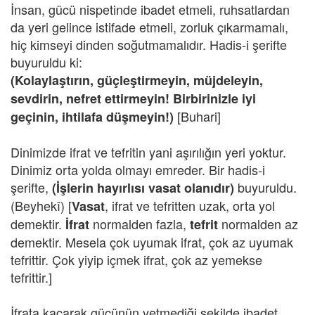
İnsan, gücü nispetinde ibadet etmeli, ruhsatlardan
da yeri gelince istifade etmeli, zorluk çıkarmamalı,
hiç kimseyi dinden soğutmamalıdır. Hadis-i şerifte
buyuruldu ki:
(Kolaylaştırın, güçleştirmeyin, müjdeleyin,
sevdirin, nefret ettirmeyin! Birbirinizle iyi
[Buhari]
geçinin, ihtilafa düşmeyin!)
Dinimizde ifrat ve tefritin yani aşırılığın yeri yoktur.
Dinimiz orta yolda olmayı emreder. Bir hadis-i
şerifte,
buyuruldu.
(İşlerin hayırlısı vasat olanıdır)
(Beyhekî) [
, ifrat ve tefritten uzak, orta yol
Vasat
demektir.
normalden fazla,
normalden az
İfrat
tefrit
demektir. Mesela çok uyumak ifrat, çok az uyumak
tefrittir. Çok yiyip içmek ifrat, çok az yemekse
tefrittir.]
İfrata kaçarak gücünün yetmediği şekilde ibadet