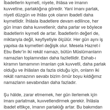
İbadetlerin kıymeti, niyete, ihlâsa ve imanın
kuvvetine, parlaklığına göredir. Yani imanı parlak,
niyeti düzgün ve ihlâsı çok olanın ibadeti daha
kıymetlidir. İhlâsla ibadetlere devam edilince, her
gün iman daha kuvvetlenir, daha parlar ve böylece
ibadetlerin kıymeti de artar. İbadetlerin değeri de,
miktarıyla değil, keyfiyetiyle ölçülür. Her gün aynı iş
yapılsa da kıymetleri değişik olur. Mesela Hazret-i
Ebu Bekr’in iki rekât namazı, bütün Müslümanların
namazları toplamından daha faziletlidir. Eshab-ı
kiramın tamamının imanları çok kuvvetli, daha parlak
olduğu ve ihlâsları da fazla olduğu için, onların iki
rekât namazının sevabı bizim ömür boyu kıldığımız
namazların sevabından daha fazladır.
Şu hâlde, zarar etmemek, her gün ilerlemek için
imanı parlatmak, kuvvetlendirmek gerekir. İhlâsla
ibadet ettikçe, imanın parlaklığı artar. Bu bakımdan