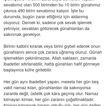
sevabımız olan 500 birimden bu 10 birim günahımız
çıkınca 490 birim sevabımız kalıyor. İşte bu
durumda, bugün zarar ettiğimiz için aldanmış
oluyoruz. Demek ki, sadece çok sevab işlemek
yetmiyor, sevabları götürecek günahlardan da
sakınmak gerekiyor.
Birinin kalbini kırarak veya birini gıybet ederek onun
günahlarını alınca çok zarara uğramış oluruz. Günah
işlemekten çekinilmezse, Allah saklasın, zamanla
ibadetler sıfırlanabilir, hattâ günahları hafif görmeye
başlayınca küfre girilebilir.
Her gün aynı ibadetleri yapan, mesela her gün beş
vakit namaz kılan, günahlardan da sakınıyorsa
zararda değil, üstelik çok kâra geçmiş olur. Namaz
kılmayan kimse, her gün zararını çoğaltmaktadır.
Namaz kılmamak haram olduğu için, her gün dağlar