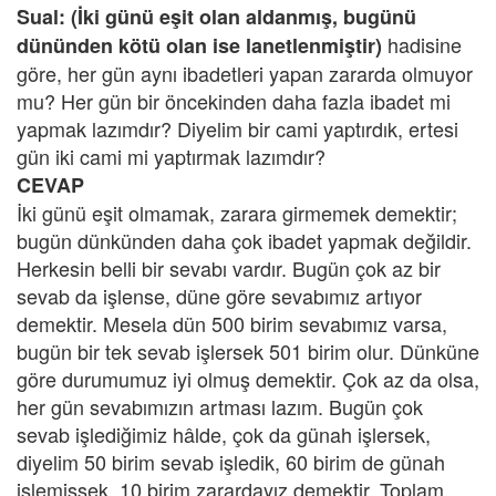
Sual:
(İki günü eşit olan aldanmış, bugünü
hadisine
dününden kötü olan ise lanetlenmiştir)
göre, her gün aynı ibadetleri yapan zararda olmuyor
mu? Her gün bir öncekinden daha fazla ibadet mi
yapmak lazımdır? Diyelim bir cami yaptırdık, ertesi
gün iki cami mi yaptırmak lazımdır?
CEVAP
İki günü eşit olmamak, zarara girmemek demektir;
bugün dünkünden daha çok ibadet yapmak değildir.
Herkesin belli bir sevabı vardır. Bugün çok az bir
sevab da işlense, düne göre sevabımız artıyor
demektir. Mesela dün 500 birim sevabımız varsa,
bugün bir tek sevab işlersek 501 birim olur. Dünküne
göre durumumuz iyi olmuş demektir. Çok az da olsa,
her gün sevabımızın artması lazım. Bugün çok
sevab işlediğimiz hâlde, çok da günah işlersek,
diyelim 50 birim sevab işledik, 60 birim de günah
işlemişsek, 10 birim zarardayız demektir. Toplam