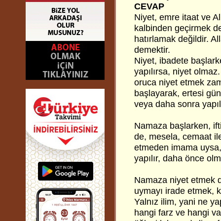
CEVAP
Niyet, emre itaat ve A
kalbinden geçirmek de
hatırlamak değildir. A
demektir.
Niyet, ibadete başlar
yapılırsa, niyet olmaz
oruca niyet etmek za
başlayarak, ertesi gün
veya daha sonra yapıl
Namaza başlarken, ifti
de, mesela, cemaat il
etmeden imama uysa, cai
yapılır, daha önce olm
Namaza niyet etmek de
uymayı irade etmek, ka
Yalnız ilim, yani ne y
hangi farz ve hangi v