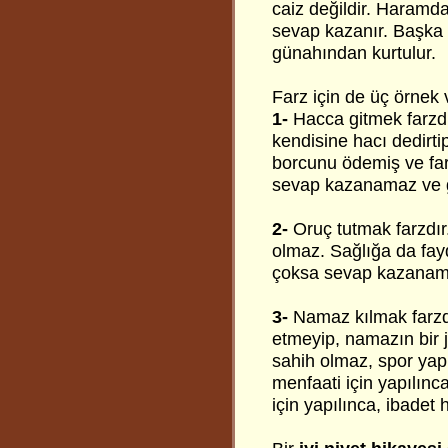
caiz değildir. Haramda
sevap kazanır. Başka 
günahından kurtulur.
Farz için de üç örnek 
1-
Hacca gitmek farzdı
kendisine hacı dedirti
borcunu ödemiş ve fa
sevap kazanamaz ve g
2-
Oruç tutmak farzdır.
olmaz. Sağlığa da fayda
çoksa sevap kazanama
3-
Namaz kılmak farzdı
etmeyip, namazın bir 
sahih olmaz, spor yapm
menfaati için yapılınc
için yapılınca, ibadet hâ