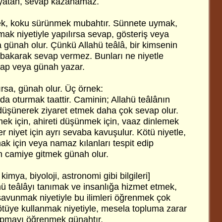
yatan, sevap kazanamaz.
mek, koku sürünmek mubahtır. Sünnete uymak,
mak niyetiyle yapılırsa sevap, gösteriş veya
 günah olur. Çünkü Allahü teâlâ, bir kimsenin
e bakarak sevap vermez. Bunları ne niyetle
vap veya günah yazar.
lırsa, günah olur. Üç örnek:
a oturmak taattir. Caminin; Allahü teâlânın
düşünerek ziyaret etmek daha çok sevap olur.
k için, ahireti düşünmek için, vaaz dinlemek
her niyet için ayrı sevaba kavuşulur. Kötü niyetle,
k için veya namaz kılanları tespit edip
in camiye gitmek günah olur.
, kimya, biyoloji, astronomi gibi bilgileri]
hü teâlâyı tanımak ve insanlığa hizmet etmek,
avunmak niyetiyle bu ilimleri öğrenmek çok
 kötüye kullanmak niyetiyle, mesela topluma zarar
pmayı öğrenmek günahtır.