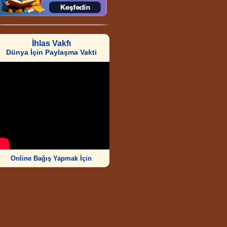
İhlas Vakfı
Dünya İçin Paylaşma Vakti
Online Bağış Yapmak İçin