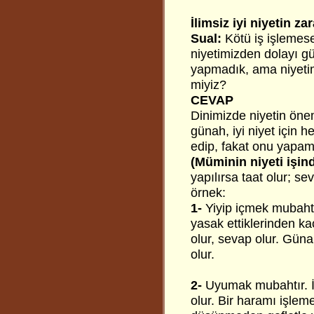
İlimsiz iyi niyetin zar
Sual:
Kötü iş işlemesek
niyetimizden dolayı gü
yapmadık, ama niyetimi
miyiz?
CEVAP
Dinimizde niyetin önem
günah, iyi niyet için 
edip, fakat onu yapamas
(Müminin niyeti işind
yapılırsa taat olur; se
örnek:
1-
Yiyip içmek mubahtır
yasak ettiklerinden ka
olur, sevap olur. Gün
olur.
2-
Uyumak mubahtır. İ
olur. Bir haramı işleme