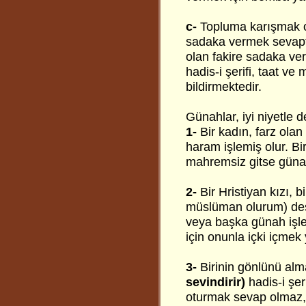
c-
Topluma karışmak on
sadaka vermek sevaptı
olan fakire sadaka ve
hadis-i şerifi, taat v
bildirmektedir.
Günahlar, iyi niyetle
1-
Bir kadın, farz ola
haram işlemiş olur. Bi
mahremsiz gitse günah 
2-
Bir Hristiyan kızı,
müslüman olurum) des
veya başka günah işl
için onunla içki içme
3-
Birinin gönlünü alm
sevindirir)
hadis-i şer
oturmak sevap olmaz,