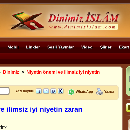
Mobil
Linkler
Sesli Yayınlar
Video
Şiirler
Ekart
>
Dinimiz
>
Niyetin önemi ve ilimsiz iyi niyetin
Yazı boyutu
WhatsApp
Yazıcı
 ilimsiz iyi niyetin zararı
ir?