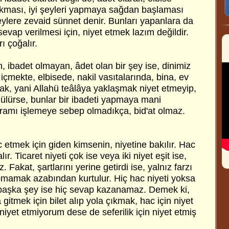
lkması, iyi şeyleri yapmaya sağdan başlaması
eylere zevaid sünnet denir. Bunları yapanlara da
sevap verilmesi için, niyet etmek lazım değildir.
ı çoğalır.
, ibadet olmayan, âdet olan bir şey ise, dinimiz
içmekte, elbisede, nakil vasıtalarında, bina, ev
ak, yani Allahü teâlâya yaklaşmak niyet etmeyip,
nülürse, bunlar bir ibadeti yapmaya mani
ramı işlemeye sebep olmadıkça, bid'at olmaz.
etmek için giden kimsenin, niyetine bakılır. Hac
lır. Ticaret niyeti çok ise veya iki niyet eşit ise,
Fakat, şartlarını yerine getirdi ise, yalnız farzı
pmamak azabından kurtulur. Hiç hac niyeti yoksa
 başka şey ise hiç sevap kazanamaz. Demek ki,
a gitmek için bilet alıp yola çıkmak, hac için niyet
iyet etmiyorum dese de seferilik için niyet etmiş