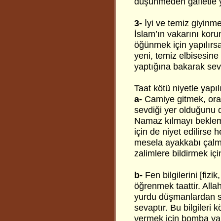
düşünmeden gafletle 
3-
İyi ve temiz giyin
İslam’ın vakarını koru
öğünmek için yapılırsa
yeni, temiz elbisesin
yaptığına bakarak se
Taat kötü niyetle yapı
a-
Camiye gitmek, orad
sevdiği yer olduğunu 
Namaz kılmayı bekleme
için de niyet edilirse 
mesela ayakkabı çalma
zalimlere bildirmek iç
b-
Fen bilgilerini [fizik
öğrenmek taattir. Alla
yurdu düşmanlardan s
sevaptır. Bu bilgileri
vermek için bomba ya