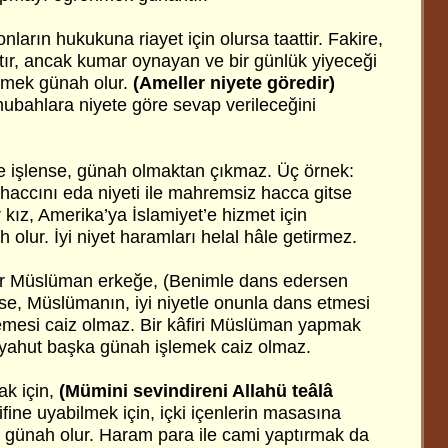
ların hukukuna riayet için olursa taattir. Fakire,
r, ancak kumar oynayan ve bir günlük yiyeceği
rmek günah olur.
(Ameller niyete göredir)
e mubahlara niyete göre sevap verileceğini
 de işlense, günah olmaktan çıkmaz. Üç örnek:
n haccını eda niyeti ile mahremsiz hacca gitse
r kız, Amerika’ya İslamiyet’e hizmet için
olur. İyi niyet haramları helal hâle getirmez.
 bir Müslüman erkeğe, (Benimle dans edersen
e, Müslümanın, iyi niyetle onunla dans etmesi
emesi caiz olmaz. Bir kâfiri Müslüman yapmak
k yahut başka günah işlemek caiz olmaz.
ak için,
(Mümini sevindireni Allahü teâlâ
ifine uyabilmek için, içki içenlerin masasına
 günah olur. Haram para ile cami yaptırmak da