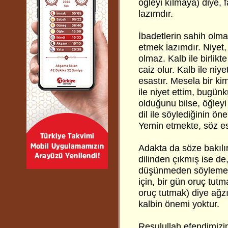
öğleyi kılmaya) diye, 
lazımdır.
İbadetlerin sahih olma
etmek lazımdır. Niyet, 
olmaz. Kalb ile birlikt
caiz olur. Kalb ile niy
esastır. Mesela bir ki
ile niyet ettim, bugün
olduğunu bilse, öğleyi 
dil ile söylediğinin ön
Yemin etmekte, söz es
Adakta da söze bakılı
dilinden çıkmış ise de
düşünmeden söylemek, 
için, bir gün oruç tut
oruç tutmak) diye ağzı
kalbin önemi yoktur.
Resulullah efendimizin