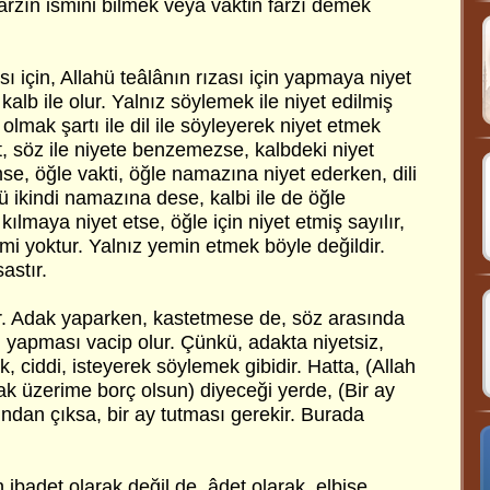
farzın ismini bilmek veya vaktin farzı demek
sı için, Allahü teâlânın rızası için yapmaya niyet
kalb ile olur. Yalnız söylemek ile niyet edilmiş
e olmak şartı ile dil ile söyleyerek niyet etmek
et, söz ile niyete benzemezse, kalbdeki niyet
mse, öğle vakti, öğle namazına niyet ederken, dili
kü ikindi namazına dese, kalbi ile de öğle
kılmaya niyet etse, öğle için niyet etmiş sayılır,
emi yoktur. Yalnız yemin etmek böyle değildir.
astır.
r. Adak yaparken, kastetmese de, söz arasında
, yapması vacip olur. Çünkü, adakta niyetsiz,
ciddi, isteyerek söylemek gibidir. Hatta, (Allah
mak üzerime borç olsun) diyeceği yerde, (Bir ay
ndan çıksa, bir ay tutması gerekir. Burada
 ibadet olarak değil de, âdet olarak, elbise