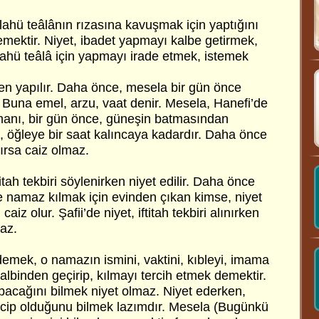
llahü teâlânın rızasına kavuşmak için yaptığını
mektir. Niyet, ibadet yapmayı kalbe getirmek,
llahü teâlâ için yapmayı irade etmek, istemek
ken yapılır. Daha önce, mesela bir gün önce
. Buna emel, arzu, vaat denir. Mesela, Hanefi’de
manı, bir gün önce, güneşin batmasından
, öğleye bir saat kalıncaya kadardır. Daha önce
ırsa caiz olmaz.
tah tekbiri söylenirken niyet edilir. Daha önce
e namaz kılmak için evinden çıkan kimse, niyet
z olur. Şafii’de niyet, iftitah tekbiri alınırken
az.
mek, o namazın ismini, vaktini, kıbleyi, imama
lbinden geçirip, kılmayı tercih etmek demektir.
apacağını bilmek niyet olmaz. Niyet ederken,
acip olduğunu bilmek lazımdır. Mesela (Bugünkü