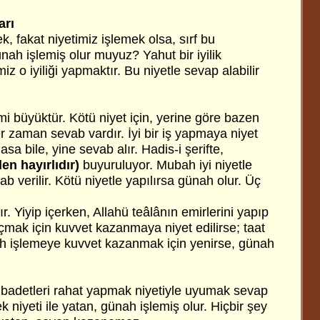
arı
, fakat niyetimiz işlemek olsa, sırf bu
nah işlemiş olur muyuz? Yahut bir iyilik
z o iyiliği yapmaktır. Bu niyetle sevap alabilir
i büyüktür. Kötü niyet için, yerine göre bazen
her zaman sevab vardır. İyi bir iş yapmaya niyet
a bile, yine sevab alır. Hadis-i şerifte,
en hayırlıdır)
buyuruluyor. Mubah iyi niyetle
vab verilir. Kötü niyetle yapılırsa günah olur. Üç
. Yiyip içerken, Allahü teâlânın emirlerini yapıp
çmak için kuvvet kazanmaya niyet edilirse; taat
ah işlemeye kuvvet kazanmak için yenirse, günah
badetleri rahat yapmak niyetiyle uyumak sevap
k niyeti ile yatan, günah işlemiş olur. Hiçbir şey