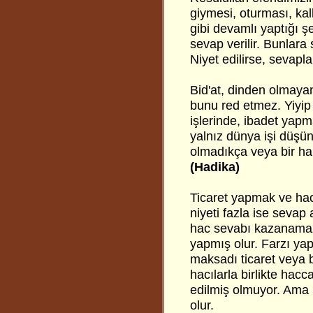
giymesi, oturması, ka
gibi devamlı yaptığı ş
sevap verilir. Bunlara 
Niyet edilirse, sevaplar
Bid'at, dinden olmayan
bunu red etmez. Yiyip 
işlerinde, ibadet yapm
yalnız dünya işi düşü
olmadıkça veya bir ha
(Hadika)
Ticaret yapmak ve hac 
niyeti fazla ise sevap a
hac sevabı kazanamaz. 
yapmış olur. Farzı ya
maksadı ticaret veya
hacılarla birlikte hacc
edilmiş olmuyor. Ama n
olur.