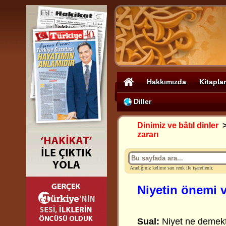
Hakkımızda
Kitaplar
Diller
Dinimiz ve bâtıl dinler
zararı
Aradığınız kelime sarı renk ile işaretlenir.
Niyetin önemi ve
Sual:
Niyet ne demekt