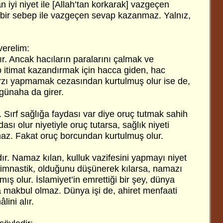
n iyi niyet ile [Allah’tan korkarak] vazgeçen
bir sebep ile vazgeçen sevap kazanmaz. Yalnız,
verelim:
r. Ancak hacıların paralarını çalmak ve
p itimat kazandırmak için hacca giden, hac
rzı yapmamak cezasından kurtulmuş olur ise de,
ünaha da girer.
 Sırf sağlığa faydası var diye oruç tutmak sahih
sı olur niyetiyle oruç tutarsa, sağlık niyeti
z. Fakat oruç borcundan kurtulmuş olur.
r. Namaz kılan, kulluk vazifesini yapmayı niyet
jimnastik, olduğunu düşünerek kılarsa, namazı
ış olur. İslamiyet’in emrettiği bir şey, dünya
a makbul olmaz. Dünya işi de, ahiret menfaati
lini alır.