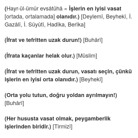
Hayr-ül-ümûr evsâtühâ =
(
İşlerin en iyisi vasat
[ortada, ortalamada]
[Deylemî, Beyhekî, İ.
olanıdır.)
Gazâlî, İ. Süyûtî, Hadîka, Berîka]
[Buhârî]
(İfrat ve tefritten uzak durun!)
[Müslim]
(İfrata kaçanlar helak olur.)
(İfrat ve tefritten uzak durun, vasatı seçin, çünkü
[Beyhekî]
işlerin en iyisi orta olanıdır.)
(Orta yolu tutun, doğru yoldan ayrılmayın!)
[Buhârî]
(Her hususta vasat olmak, peygamberlik
[Tirmizî]
işlerinden biridir.)