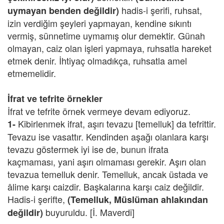
hadis-i şerifi, ruhsat,
uymayan benden değildir)
izin verdiğim şeyleri yapmayan, kendine sıkıntı
vermiş, sünnetime uymamış olur demektir. Günah
olmayan, caiz olan işleri yapmaya, ruhsatla hareket
etmek denir. İhtiyaç olmadıkça, ruhsatla amel
etmemelidir.
İfrat ve tefrite örnekler
İfrat ve tefrite örnek vermeye devam ediyoruz.
Kibirlenmek ifrat, aşırı tevazu [temelluk] da tefrittir.
1-
Tevazu ise vasattır. Kendinden aşağı olanlara karşı
tevazu göstermek iyi ise de, bunun ifrata
kaçmaması, yani aşırı olmaması gerekir. Aşırı olan
tevazua temelluk denir. Temelluk, ancak üstada ve
âlime karşı caizdir. Başkalarına karşı caiz değildir.
Hadis-i şerifte,
(Temelluk, Müslüman ahlakından
buyuruldu. [İ. Maverdi]
değildir)