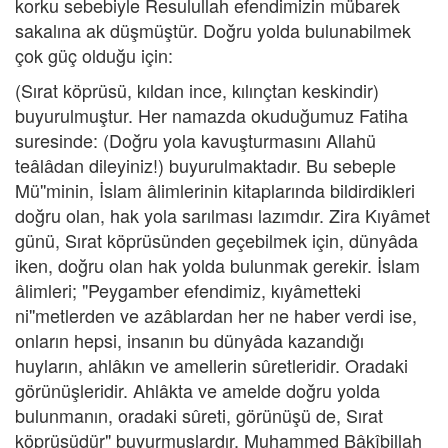
korku sebebiyle Resulullah efendimizin mübarek
sakalına ak düşmüştür. Doğru yolda bulunabilmek
çok güç olduğu için:
(Sırat köprüsü, kıldan ince, kılınçtan keskindir)
buyurulmuştur. Her namazda okuduğumuz Fatiha
suresinde: (Doğru yola kavuşturmasını Allahü
teâlâdan dileyiniz!) buyurulmaktadır. Bu sebeple
Mü''minin, İslam âlimlerinin kitaplarında bildirdikleri
doğru olan, hak yola sarılması lazımdır. Zira Kıyâmet
günü, Sırat köprüsünden geçebilmek için, dünyâda
iken, doğru olan hak yolda bulunmak gerekir. İslam
âlimleri; "Peygamber efendimiz, kıyâmetteki
ni''metlerden ve azâblardan her ne haber verdi ise,
onların hepsi, insanın bu dünyâda kazandığı
huyların, ahlâkın ve amellerin sûretleridir. Oradaki
görünüşleridir. Ahlâkta ve amelde doğru yolda
bulunmanın, oradaki sûreti, görünüşü de, Sırat
köprüsüdür" buyurmuşlardır. Muhammed Bâkîbillah