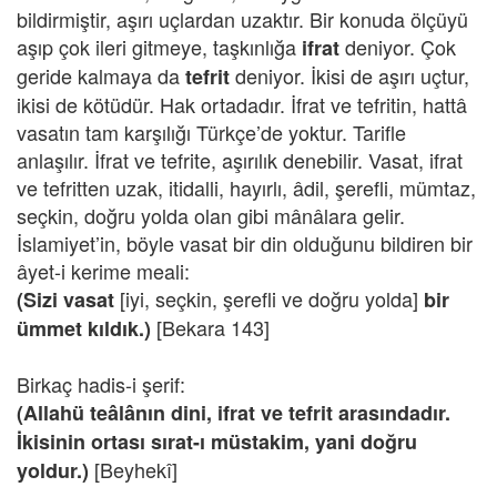
bildirmiştir, aşırı uçlardan uzaktır. Bir konuda ölçüyü
aşıp çok ileri gitmeye, taşkınlığa
deniyor. Çok
ifrat
geride kalmaya da
deniyor. İkisi de aşırı uçtur,
tefrit
ikisi de kötüdür. Hak ortadadır. İfrat ve tefritin, hattâ
vasatın tam karşılığı Türkçe’de yoktur. Tarifle
anlaşılır. İfrat ve tefrite, aşırılık denebilir. Vasat, ifrat
ve tefritten uzak, itidalli, hayırlı, âdil, şerefli, mümtaz,
seçkin, doğru yolda olan gibi mânâlara gelir.
İslamiyet’in, böyle vasat bir din olduğunu bildiren bir
âyet-i kerime meali:
[iyi, seçkin, şerefli ve doğru yolda]
(Sizi vasat
bir
[Bekara 143]
ümmet kıldık.)
Birkaç hadis-i şerif:
(Allahü teâlânın dini, ifrat ve tefrit arasındadır.
İkisinin ortası sırat-ı müstakim, yani doğru
[Beyhekî]
yoldur.)