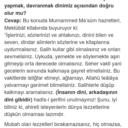
yapmak, davranmak dinimiz açısından doğru
olur mu?
Bu konuda Mumammed Ma’sûm hazretleri,
Cevap:
Mektûbât kitabında buyuruyor ki:
“İşlerinizi, sözlerinizi ve ahlakınızı, dinini bilen ve
seven, dindar alimlerin sözlerine ve kitaplarına
uydurmalısınız. Salih kullar gibi olmalısınız ve onları
sevmelisiniz. Uykuda, yemekte ve söylemekte aşırı
gitmeyip orta derecede olmalısınız. Seher vakti yani
gecelerin sonunda kalkmaya gayret etmelisiniz. Bu
vakitlerde istiğfar etmeyi, ağlamayı, Allahü teâlâya
yalvarmayı ganimet bilmelisiniz. Salihlerle düşüp
kalkmayı aramalısınız.
(İnsanın dini, arkadaşının
hadîs-i şerifini unutmayınız! Şunu, iyi
dini gibidir)
biliniz ki, ahireti isteyenlerin dünya lezzetlerine
düşkün olmaması lazımdır.
Mubah olan lezzetleri bırakamazsanız, hiç olmazsa,