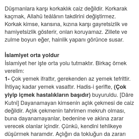
Düşmanlara karşı korkaklık caiz değildir. Korkarak
kaçmak, Allahü teâlânın takdirini değiştirmez.
Korkak kimse, karısına, kızına karşı gayretsizlik ve
hamiyetsizlik gösterir, onları koruyamaz. Zillete ve
zulme boyun eğer, hainlik yapanı görünce susar.
İslamiyet orta yoldur
İslamiyet her işte orta yolu tutmaktır. Birkaç örnek
verelim:
Çok yemek ifrattır, gerekenden az yemek tefrittir.
1-
İhtiyaç kadar yemek vasattır. Hadis-i şerifte,
(Çok
buyuruldu. [Dâre
yiyip içmek hastalıkların başıdır)
Kutni] Dayanamayan kimsenin açlık çekmesi de caiz
değildir. Açlık çekmenin tahrimen mekruh olması,
buna dayanamayanlar, bedenine ve aklına zarar
verecek olanlar içindir. Çünkü, kendini tehlikeye
düşürmek haramdır. Açlığın da tokluğun da zararı