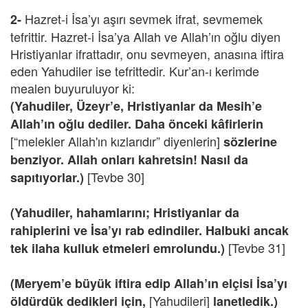
Hazret-i İsa’yı aşırı sevmek ifrat, sevmemek
2-
tefrittir. Hazret-i İsa’ya Allah ve Allah’ın oğlu diyen
Hristiyanlar ifrattadır, onu sevmeyen, anasına iftira
eden Yahudiler ise tefrittedir. Kur’an-ı kerimde
mealen buyuruluyor ki:
(Yahudiler, Üzeyr’e, Hristiyanlar da Mesih’e
Allah’ın oğlu dediler. Daha önceki kâfirlerin
[“melekler Allah'ın kızlarıdır” diyenlerin]
sözlerine
benziyor. Allah onları kahretsin! Nasıl da
[Tevbe 30]
sapıtıyorlar.)
(Yahudiler, hahamlarını; Hristiyanlar da
rahiplerini ve İsa’yı rab edindiler. Halbuki ancak
[Tevbe 31]
tek ilaha kulluk etmeleri emrolundu.)
(Meryem’e büyük iftira edip Allah’ın elçisi İsa’yı
[Yahudileri]
öldürdük dedikleri için,
lanetledik.)