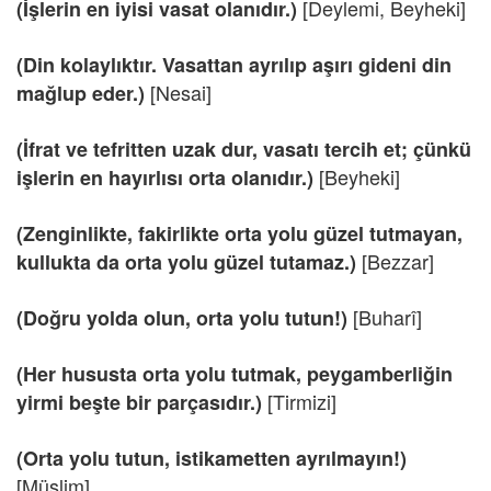
[Deylemi, Beyheki]
(İşlerin en iyisi vasat olanıdır.)
(Din kolaylıktır. Vasattan ayrılıp aşırı gideni din
[Nesai]
mağlup eder.)
(İfrat ve tefritten uzak dur, vasatı tercih et; çünkü
[Beyheki]
işlerin en hayırlısı orta olanıdır.)
(Zenginlikte, fakirlikte orta yolu güzel tutmayan,
[Bezzar]
kullukta da orta yolu güzel tutamaz.)
[Buharî]
(Doğru yolda olun, orta yolu tutun!)
(Her hususta orta yolu tutmak, peygamberliğin
[Tirmizi]
yirmi beşte bir parçasıdır.)
(Orta yolu tutun, istikametten ayrılmayın!)
[Müslim]