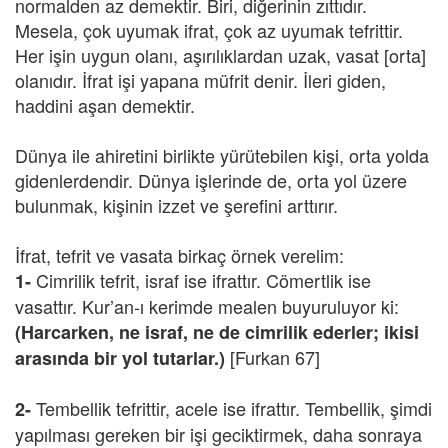
normalden az demektir. Biri, diğerinin zıttıdır.
Mesela, çok uyumak ifrat, çok az uyumak tefrittir.
Her işin uygun olanı, aşırılıklardan uzak, vasat [orta]
olanıdır. İfrat işi yapana müfrit denir. İleri giden,
haddini aşan demektir.
Dünya ile ahiretini birlikte yürütebilen kişi, orta yolda
gidenlerdendir. Dünya işlerinde de, orta yol üzere
bulunmak, kişinin izzet ve şerefini arttırır.
İfrat, tefrit ve vasata birkaç örnek verelim:
Cimrilik tefrit, israf ise ifrattır. Cömertlik ise
1-
vasattır. Kur’an-ı kerimde mealen buyuruluyor ki:
(Harcarken, ne israf, ne de cimrilik ederler; ikisi
[Furkan 67]
arasında bir yol tutarlar.)
Tembellik tefrittir, acele ise ifrattır. Tembellik, şimdi
2-
yapılması gereken bir işi geciktirmek, daha sonraya