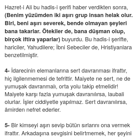
Hazret-i Ali bu hadis-i şerifi haber verdikten sonra,
(Benim yüzümden iki aşırı grup insan helak olur.
Biri, beni aşırı severek, bende olmayan şeyleri
bana takarlar. Ötekiler de, bana düşman olup,
buyurdu. Bu hadis-i şerifte,
birçok iftira yaparlar)
hariciler, Yahudilere; İbni Sebeciler de, Hristiyanlara
benzetilmiştir.
İdarecinin elemanlarına sert davranması ifrattır,
4-
hiç ilgilenmemesi de tefrittir. Maiyete ne sert, ne de
yumuşak davranmalı, orta yolu takip etmelidir!
Maiyete karşı fazla yumuşak davranılırsa, laubali
olurlar. İşler ciddiyetle yapılmaz. Sert davranılırsa,
âmirden nefret ederler.
Bir kimseyi aşırı sevip bütün sırlarını ona vermek
5-
ifrattır. Arkadaşına sevgisini belirtmemek, her şeyini