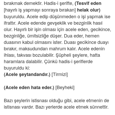
bırakmak demektir. Hadis-i şerifte,
(Tesvif eden
[hayırlı iş yapmayı sonraya bırakan]
helak olur)
buyuruldu. Acele edip düşünmeden o işi yapmak ise
ifrattır. Acele edende gevşeklik ve bezginlik hasıl
olur. Hayırlı bir işin olması için acele eden, gecikince,
bezginliğe, ümitsizliğe düşer. Dua eder, hemen
duasının kabul olmasını ister. Duası gecikince duayı
bırakır, maksudundan mahrum kalır. Acele edenin
ihlası, takvası bozulabilir. Şüpheli şeylere, hatta
haramlara dalabilir. Çünkü hadis-i şeriflerde
buyuruldu ki:
[Tirmizi]
(Acele şeytandandır.)
[Beyheki]
(Acele eden hata eder.)
Bazı şeylerin istisnası olduğu gibi, acele etmenin de
istisnası vardır. Bazı yerlerde acele etmek sünnettir.