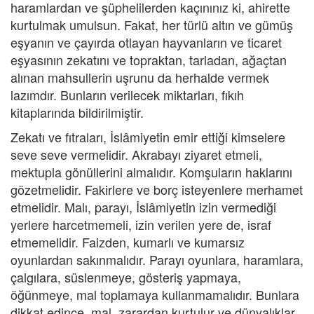
haramlardan ve şüphelilerden kaçınınız ki, ahirette
kurtulmak umulsun. Fakat, her türlü altın ve gümüş
eşyanın ve çayırda otlayan hayvanların ve ticaret
eşyasının zekatını ve topraktan, tarladan, ağaçtan
alınan mahsullerin uşrunu da herhalde vermek
lazımdır. Bunların verilecek miktarları, fıkıh
kitaplarında bildirilmiştir.
Zekatı ve fıtraları, İslâmiyetin emir ettiği kimselere
seve seve vermelidir. Akrabayı ziyaret etmeli,
mektupla gönüllerini almalıdır. Komşuların haklarını
gözetmelidir. Fakirlere ve borç isteyenlere merhamet
etmelidir. Malı, parayı, İslâmiyetin izin vermediği
yerlere harcetmemeli, izin verilen yere de, israf
etmemelidir. Faizden, kumarlı ve kumarsız
oyunlardan sakınmalıdır. Parayı oyunlara, haramlara,
çalgılara, süslenmeye, gösteriş yapmaya,
öğünmeye, mal toplamaya kullanmamalıdır. Bunlara
dikkat edince, mal, zarardan kurtulur ve dünyalıklar,