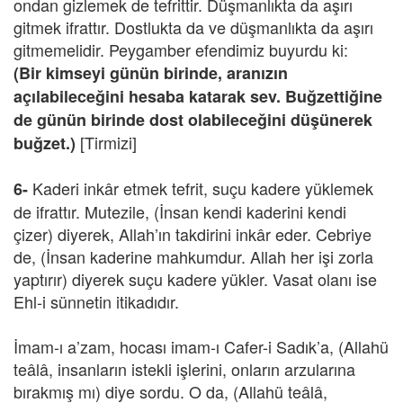
ondan gizlemek de tefrittir. Düşmanlıkta da aşırı
gitmek ifrattır. Dostlukta da ve düşmanlıkta da aşırı
gitmemelidir. Peygamber efendimiz buyurdu ki:
(Bir kimseyi günün birinde, aranızın
açılabileceğini hesaba katarak sev. Buğzettiğine
de günün birinde dost olabileceğini düşünerek
[Tirmizi]
buğzet.)
Kaderi inkâr etmek tefrit, suçu kadere yüklemek
6-
de ifrattır. Mutezile, (İnsan kendi kaderini kendi
çizer) diyerek, Allah’ın takdirini inkâr eder. Cebriye
de, (İnsan kaderine mahkumdur. Allah her işi zorla
yaptırır) diyerek suçu kadere yükler. Vasat olanı ise
Ehl-i sünnetin itikadıdır.
İmam-ı a’zam, hocası imam-ı Cafer-i Sadık’a, (Allahü
teâlâ, insanların istekli işlerini, onların arzularına
bırakmış mı) diye sordu. O da, (Allahü teâlâ,