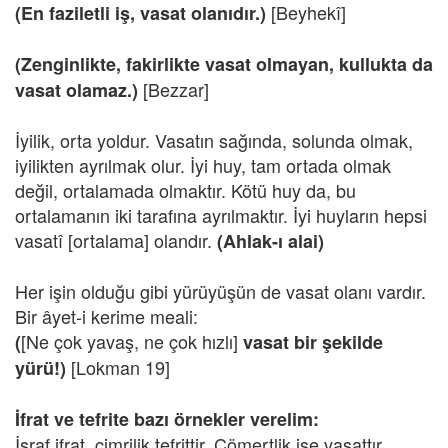
[Beyhekî]
(En faziletli iş, vasat olanıdır.)
(Zenginlikte, fakirlikte vasat olmayan, kullukta da
[Bezzar]
vasat olamaz.)
İyilik, orta yoldur. Vasatın sağında, solunda olmak,
iyilikten ayrılmak olur. İyi huy, tam ortada olmak
değil, ortalamada olmaktır. Kötü huy da, bu
ortalamanın iki tarafına ayrılmaktır. İyi huyların hepsi
vasatî [ortalama] olandır.
(Ahlak-ı alai)
Her işin olduğu gibi yürüyüşün de vasat olanı vardır.
Bir âyet-i kerime meali:
[Ne çok yavaş, ne çok hızlı]
(
vasat bir şekilde
[Lokman 19]
yürü!)
İfrat ve tefrite bazı örnekler verelim:
İsraf ifrat, cimrilik tefrittir. Cömertlik ise vasattır.