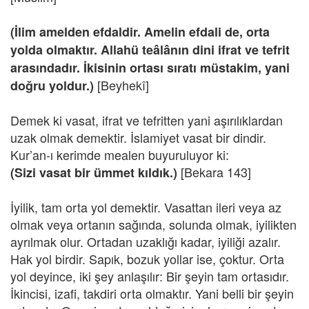
(İlim amelden efdaldir. Amelin efdali de, orta
yolda olmaktır. Allahü teâlânın dini ifrat ve tefrit
arasındadır. İkisinin ortası sıratı müstakim, yani
[Beyhekî]
doğru yoldur.)
Demek ki vasat, ifrat ve tefritten yani aşırılıklardan
uzak olmak demektir. İslamiyet vasat bir dindir.
Kur’an-ı kerimde mealen buyuruluyor ki:
[Bekara 143]
(Sizi vasat bir ümmet kıldık.)
İyilik, tam orta yol demektir. Vasattan ileri veya az
olmak veya ortanın sağında, solunda olmak, iyilikten
ayrılmak olur. Ortadan uzaklığı kadar, iyiliği azalır.
Hak yol birdir. Sapık, bozuk yollar ise, çoktur. Orta
yol deyince, iki şey anlaşılır: Bir şeyin tam ortasıdır.
İkincisi, izafi, takdiri orta olmaktır. Yani belli bir şeyin