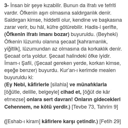
İnsan bir şeye kızabilir. Bunun da ifratı ve tefriti
3-
vardır. Öfkenin aşırı olmasına saldırganlık denir.
Saldırgan kimse, hiddetli olur, kendine ve başkasına
zarar verir, bu hâl, küfre götürebilir. Hadis-i şerifte,
buyuruldu. (Beyheki)
(Öfkenin ifratı imanı bozar)
Öfkenin lüzumlu olanına şecaat [kahramanlık,
yiğitlik], lüzumundan az olmasına da korkaklık denir.
Şecaat orta yoldur. Şecaat halindeki öfke iyidir.
İmam-ı Şafii, (Şecaat gereken yerde, korkan kimse,
eşeğe benzer) buyurdu. Kur’an-ı kerimde mealen
buyuruldu ki:
[silahla]
(Ey Nebi, kâfirlerle
ve münafıklarla
[öğütle, delille, belgeyle]
[öğüt de kâr
cihad et,
etmezse]
onlara sert davran! Onların gidecekleri
[Tevbe 73, Tahrim 9]
Cehennem, ne kötü yerdir.)
[Eshab-ı kiram]
[Fetih 29]
(
kâfirlere karşı çetindir.)