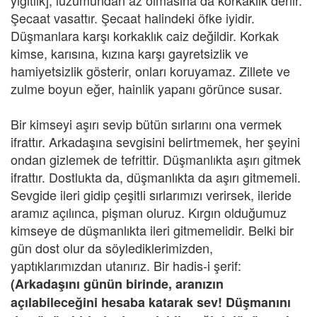
yiğitlik], lüzumundan az olmasına da korkaklık denir.
Şecaat vasattır. Şecaat halindeki öfke iyidir.
Düşmanlara karşı korkaklık caiz değildir. Korkak
kimse, karısına, kızına karşı gayretsizlik ve
hamiyetsizlik gösterir, onları koruyamaz. Zillete ve
zulme boyun eğer, hainlik yapanı görünce susar.
Bir kimseyi aşırı sevip bütün sırlarını ona vermek
ifrattır. Arkadaşına sevgisini belirtmemek, her şeyini
ondan gizlemek de tefrittir. Düşmanlıkta aşırı gitmek
ifrattır. Dostlukta da, düşmanlıkta da aşırı gitmemeli.
Sevgide ileri gidip çeşitli sırlarımızı verirsek, ileride
aramız açılınca, pişman oluruz. Kırgın olduğumuz
kimseye de düşmanlıkta ileri gitmemelidir. Belki bir
gün dost olur da söylediklerimizden,
yaptıklarımızdan utanırız. Bir hadis-i şerif:
(Arkadaşını günün birinde, aranızın
açılabileceğini hesaba katarak sev! Düşmanını