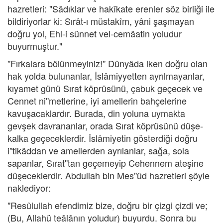
hazretleri: "Sâdıklar ve hakîkate erenler söz birliği ile
bildiriyorlar ki: Sırât-ı müstakîm, yâni şaşmayan
doğru yol, Ehl-i sünnet vel-cemâatin yoludur
buyurmuştur."
''Fırkalara bölünmeyiniz!'' Dünyâda iken doğru olan
hak yolda bulunanlar, İslâmiyyetten ayrılmayanlar,
kıyamet günü Sırat köprüsünü, çabuk geçecek ve
Cennet ni''metlerine, iyi amellerin bahçelerine
kavuşacaklardır. Burada, din yoluna uymakta
gevşek davrananlar, orada Sırat köprüsünü düşe-
kalka geçeceklerdir. İslâmiyetin gösterdiği doğru
i''tikâddan ve amellerden ayrılanlar, sağa, sola
sapanlar, Sırat''tan geçemeyip Cehennem ateşine
düşeceklerdir. Abdullah bin Mes''ûd hazretleri şöyle
naklediyor:
"Resûlullah efendimiz bize, doğru bir çizgi çizdi ve;
(Bu, Allahü teâlânın yoludur) buyurdu. Sonra bu