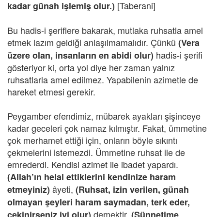
[Taberani]
kadar günah işlemiş olur.)
Bu hadis-i şeriflere bakarak, mutlaka ruhsatla amel
etmek lazım geldiği anlaşılmamalıdır. Çünkü
(Vera
hadis-i şerifi
üzere olan, insanların en abidi olur)
gösteriyor ki, orta yol diye her zaman yalnız
ruhsatlarla amel edilmez. Yapabilenin azimetle de
hareket etmesi gerekir.
Peygamber efendimiz, mübarek ayakları şişinceye
kadar geceleri çok namaz kılmıştır. Fakat, ümmetine
çok merhamet ettiği için, onların böyle sıkıntı
çekmelerini istemezdi. Ümmetine ruhsat ile de
emrederdi. Kendisi azimet ile ibadet yapardı.
(Allah’ın helal ettiklerini kendinize haram
âyeti,
etmeyiniz)
(Ruhsat, izin verilen, günah
olmayan şeyleri haram saymadan, terk eder,
demektir.
çekinirseniz iyi olur)
(Sünnetime