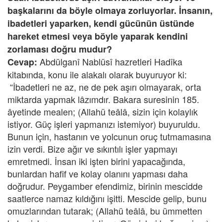
başkalarını da böyle olmaya zorluyorlar. İnsanın,
ibadetleri yaparken, kendi gücünün üstünde
hareket etmesi veya böyle yaparak kendini
zorlaması doğru mudur?
Abdülganî Nablüsî hazretleri Hadîka
Cevap:
kitabında, konu ile alakalı olarak buyuruyor ki:
“İbadetleri ne az, ne de pek aşırı olmayarak, orta
miktarda yapmak lâzımdır. Bakara suresinin 185.
âyetinde mealen; (Allahü teâlâ, sizin için kolaylık
istiyor. Güç işleri yapmanızı istemiyor) buyuruldu.
Bunun için, hastanın ve yolcunun oruç tutmamasına
izin verdi. Bize ağır ve sıkıntılı işler yapmayı
emretmedi. İnsan iki işten birini yapacağında,
bunlardan hafif ve kolay olanını yapması daha
doğrudur. Peygamber efendimiz, birinin mescidde
saatlerce namaz kıldığını işitti. Mescide gelip, bunu
omuzlarından tutarak; (Allahü teâlâ, bu ümmetten