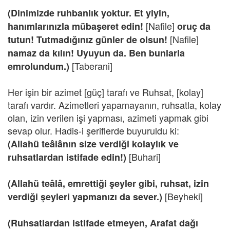
(Dinimizde ruhbanlık yoktur. Et yiyin,
[Nafile]
hanımlarınızla mübaşeret edin!
oruç da
[Nafile]
tutun! Tutmadığınız günler de olsun!
namaz da kılın! Uyuyun da. Ben bunlarla
[Taberani]
emrolundum.)
Her işin bir azimet [güç] tarafı ve Ruhsat, [kolay]
tarafı vardır. Azimetleri yapamayanın, ruhsatla, kolay
olan, izin verilen işi yapması, azimeti yapmak gibi
sevap olur. Hadis-i şeriflerde buyuruldu ki:
(Allahü teâlânın size verdiği kolaylık ve
[Buhari]
ruhsatlardan istifade edin!)
(Allahü teâlâ, emrettiği şeyler gibi, ruhsat, izin
[Beyheki]
verdiği şeyleri yapmanızı da sever.)
(Ruhsatlardan istifade etmeyen, Arafat dağı