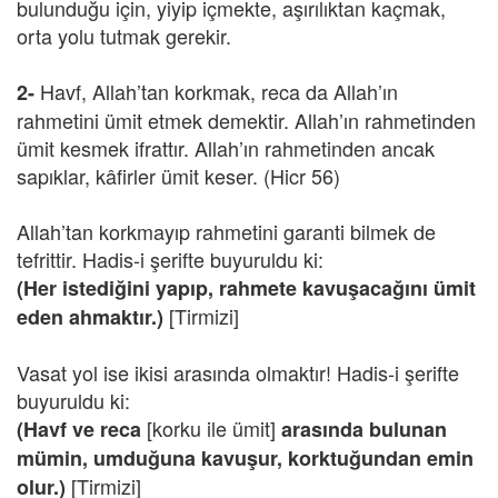
bulunduğu için, yiyip içmekte, aşırılıktan kaçmak,
orta yolu tutmak gerekir.
Havf, Allah’tan korkmak, reca da Allah’ın
2-
rahmetini ümit etmek demektir. Allah’ın rahmetinden
ümit kesmek ifrattır. Allah’ın rahmetinden ancak
sapıklar, kâfirler ümit keser. (Hicr 56)
Allah’tan korkmayıp rahmetini garanti bilmek de
tefrittir. Hadis-i şerifte buyuruldu ki:
(Her istediğini yapıp, rahmete kavuşacağını ümit
[Tirmizi]
eden ahmaktır.)
Vasat yol ise ikisi arasında olmaktır! Hadis-i şerifte
buyuruldu ki:
[korku ile ümit]
(Havf ve reca
arasında bulunan
mümin, umduğuna kavuşur, korktuğundan emin
[Tirmizi]
olur.)