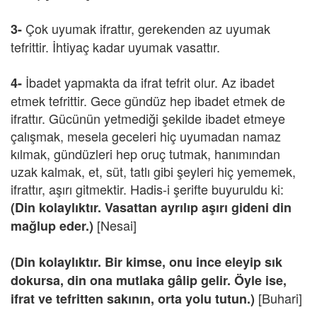
Çok uyumak ifrattır, gerekenden az uyumak
3-
tefrittir. İhtiyaç kadar uyumak vasattır.
İbadet yapmakta da ifrat tefrit olur. Az ibadet
4-
etmek tefrittir. Gece gündüz hep ibadet etmek de
ifrattır. Gücünün yetmediği şekilde ibadet etmeye
çalışmak, mesela geceleri hiç uyumadan namaz
kılmak, gündüzleri hep oruç tutmak, hanımından
uzak kalmak, et, süt, tatlı gibi şeyleri hiç yememek,
ifrattır, aşırı gitmektir. Hadis-i şerifte buyuruldu ki:
(Din kolaylıktır. Vasattan ayrılıp aşırı gideni din
[Nesai]
mağlup eder.)
(Din kolaylıktır. Bir kimse, onu ince eleyip sık
dokursa, din ona mutlaka gâlip gelir. Öyle ise,
[Buhari]
ifrat ve tefritten sakının, orta yolu tutun.)