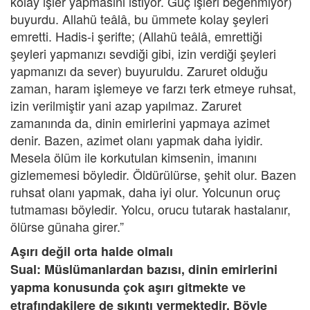
kolay işler yapmasını istiyor. Güç işleri beğenmiyor)
buyurdu. Allahü teâlâ, bu ümmete kolay şeyleri
emretti. Hadis-i şerifte; (Allahü teâlâ, emrettiği
şeyleri yapmanızı sevdiği gibi, izin verdiği şeyleri
yapmanızı da sever) buyuruldu. Zaruret olduğu
zaman, haram işlemeye ve farzı terk etmeye ruhsat,
izin verilmiştir yani azap yapılmaz. Zaruret
zamanında da, dinin emirlerini yapmaya azimet
denir. Bazen, azimet olanı yapmak daha iyidir.
Mesela ölüm ile korkutulan kimsenin, imanını
gizlememesi böyledir. Öldürülürse, şehit olur. Bazen
ruhsat olanı yapmak, daha iyi olur. Yolcunun oruç
tutmaması böyledir. Yolcu, orucu tutarak hastalanır,
ölürse günaha girer.”
Aşırı değil orta halde olmalı
Sual: Müslümanlardan bazısı, dinin emirlerini
yapma konusunda çok aşırı gitmekte ve
etrafındakilere de sıkıntı vermektedir. Böyle