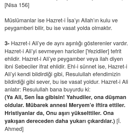
[Nisa 156]
Müslümanlar ise Hazret-i İsa’yı Allah’ın kulu ve
peygamberi bilir, bu ise vasat yolda olmaktır.
Hazret-i Ali’ye de aynı aşırılığı gösterenler vardır.
3-
Hazret-i Ali’yi sevmeyen hariciler [Yezidiler] tefrit
ehlidir. Hazret-i Ali’ye peygamber veya ilah diyen
ibni Sebeciler ifrat ehlidir. Ehl-i sünnet ise, Hazret-i
Ali’yi kendi bildirdiği gibi, Resulullah efendimizin
bildirdiği gibi sever, bu ise vasat yoldur. Hazret-i Ali
anlatır: Resulullah bana buyurdu ki:
(Ya Ali, Sen İsa gibisin! Yahudiler, ona düşman
oldular. Mübarek annesi Meryem’e iftira ettiler.
Hristiyanlar da, Onu aşırı yükselttiler. Ona
[İ.
yakışan dereceden daha yukarı çıkardılar.)
Ahmed]