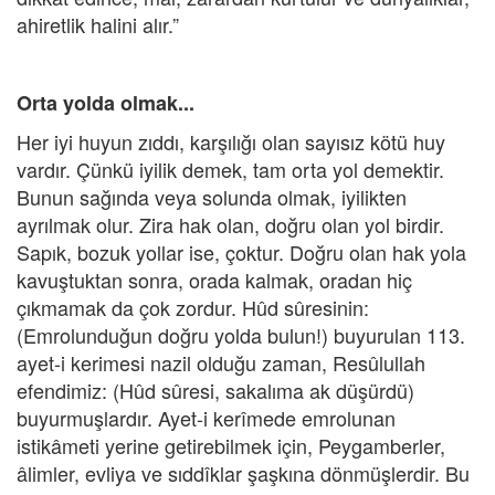
ahiretlik halini alır.”
Orta yolda olmak...
Her iyi huyun zıddı, karşılığı olan sayısız kötü huy
vardır. Çünkü iyilik demek, tam orta yol demektir.
Bunun sağında veya solunda olmak, iyilikten
ayrılmak olur. Zira hak olan, doğru olan yol birdir.
Sapık, bozuk yollar ise, çoktur. Doğru olan hak yola
kavuştuktan sonra, orada kalmak, oradan hiç
çıkmamak da çok zordur. Hûd sûresinin:
(Emrolunduğun doğru yolda bulun!) buyurulan 113.
ayet-i kerimesi nazil olduğu zaman, Resûlullah
efendimiz: (Hûd sûresi, sakalıma ak düşürdü)
buyurmuşlardır. Ayet-i kerîmede emrolunan
istikâmeti yerine getirebilmek için, Peygamberler,
âlimler, evliya ve sıddîklar şaşkına dönmüşlerdir. Bu