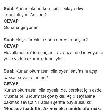
Kur'an okunurken, farz-ı kifaye diye
Sual:
konuşuluyor. Caiz mi?
CEVAP
Günaha giriyorlar.
Haşr sûresinin sonu nereden başlar?
Sual:
CEVAP
Hüvallahüllezi'den başlar.
Lev enzelna’dan veya La
yestevi’den okumak daha iyidir.
Kur'an okumasını bilmeyen, sayfasını açıp
Sual:
baksa, sevap olur mu?
CEVAP
Kur'an okumasını bilmeyenin de, bereket için evde
Mushaf bulundurması çok iyidir. Açıp sayfasına
bakmak sevaptır. Hadis-i şerifte buyuruldu ki:
(Beş şey ibadettir: Az yemek, camide oturmak,