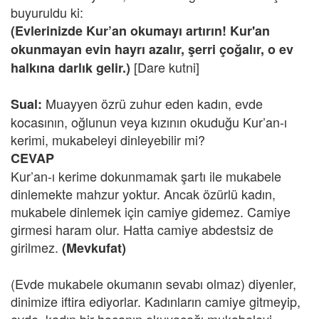
buyuruldu ki:
(Evlerinizde Kur’an okumayı artırın! Kur'an
okunmayan evin hayrı azalır, şerri çoğalır, o ev
[Dare kutni]
halkına darlık gelir.)
Muayyen özrü zuhur eden kadın, evde
Sual:
kocasının, oğlunun veya kızının okuduğu Kur’an-ı
kerimi, mukabeleyi dinleyebilir mi?
CEVAP
Kur’an-ı kerime dokunmamak şartı ile mukabele
dinlemekte mahzur yoktur. Ancak özürlü kadın,
mukabele dinlemek için camiye gidemez. Camiye
girmesi haram olur. Hatta camiye abdestsiz de
girilmez.
(Mevkufat)
(Evde mukabele okumanın sevabı olmaz) diyenler,
dinimize iftira ediyorlar. Kadınların camiye gitmeyip,