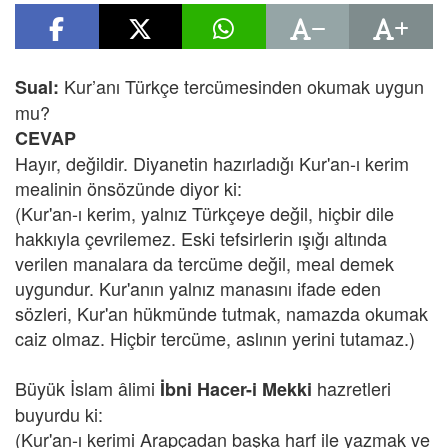
Kur’anı Türkçe tercümesinden okumak uygun
Sual:
mu?
CEVAP
Hayır, değildir. Diyanetin hazırladığı Kur'an-ı kerim
mealinin önsözünde diyor ki:
(Kur'an-ı kerim, yalnız Türkçeye değil, hiçbir dile
hakkıyla çevrilemez. Eski tefsirlerin ışığı altında
verilen manalara da tercüme değil, meal demek
uygundur. Kur'anın yalnız manasını ifade eden
sözleri, Kur'an hükmünde tutmak, namazda okumak
caiz olmaz. Hiçbir tercüme, aslının yerini tutamaz.)
Büyük İslam âlimi
hazretleri
İbni Hacer-i Mekki
buyurdu ki:
(Kur'an-ı kerimi Arapçadan başka harf ile yazmak ve