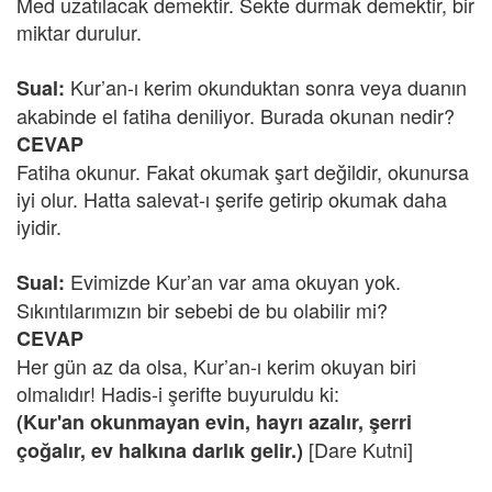
Med uzatılacak demektir. Sekte durmak demektir, bir
miktar durulur.
Kur’an-ı kerim okunduktan sonra veya duanın
Sual:
akabinde el fatiha deniliyor. Burada okunan nedir?
CEVAP
Fatiha okunur. Fakat okumak şart değildir, okunursa
iyi olur. Hatta salevat-ı şerife getirip okumak daha
iyidir.
Evimizde Kur’an var ama okuyan yok.
Sual:
Sıkıntılarımızın bir sebebi de bu olabilir mi?
CEVAP
Her gün az da olsa, Kur’an-ı kerim okuyan biri
olmalıdır! Hadis-i şerifte buyuruldu ki:
(Kur'an okunmayan evin, hayrı azalır, şerri
[Dare Kutni]
çoğalır, ev halkına darlık gelir.)