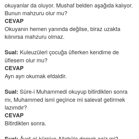
okuyanlar da oluyor. Mushaf belden aşağıda kalıyor.
Bunun mahzuru olur mu?
CEVAP
Okuyanın hemen yanında değilse, biraz uzakta
kılınırsa mahzuru olmaz.
Kuleuzüleri çocuğa üflerken kendime de
Sual:
üflesem olur mu?
CEVAP
Ayrı ayrı okumak efdaldir.
Sûre-i Muhammedi okuyup bitirdikten sonra
Sual:
mı, Muhammed ismi geçince mi salevat getirmek
lazımdır?
CEVAP
Bitirdikten sonra.
Âyet-el-kürsiye Allahüla demek caiz mi?
Sual: