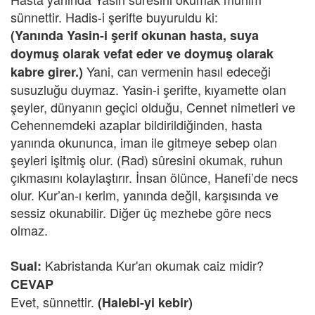
sünnettir. Hadis-i şerifte buyuruldu ki:
(Yanında Yasin-i şerif okunan hasta, suya
doymuş olarak vefat eder ve doymuş olarak
Yani, can vermenin hasıl edeceği
kabre girer.)
susuzluğu duymaz. Yasin-i şerifte, kıyamette olan
şeyler, dünyanın geçici olduğu, Cennet nimetleri ve
Cehennemdeki azaplar bildirildiğinden, hasta
yanında okununca, iman ile gitmeye sebep olan
şeyleri işitmiş olur. (Rad) sûresini okumak, ruhun
çıkmasını kolaylaştırır. İnsan ölünce, Hanefi’de necs
olur. Kur’an-ı kerim, yanında değil, karşısında ve
sessiz okunabilir. Diğer üç mezhebe göre necs
olmaz.
Kabristanda Kur'an okumak caiz midir?
Sual:
CEVAP
Evet, sünnettir.
(Halebi-yi kebir)