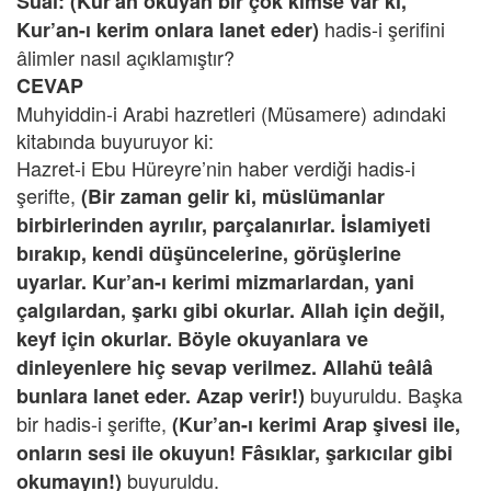
Sual:
(Kur'an okuyan bir çok kimse var ki,
hadis-i şerifini
Kur’an-ı kerim onlara lanet eder)
âlimler nasıl açıklamıştır?
CEVAP
Muhyiddin-i Arabi hazretleri (Müsamere) adındaki
kitabında buyuruyor ki:
Hazret-i Ebu Hüreyre’nin haber verdiği hadis-i
şerifte,
(Bir zaman gelir ki, müslümanlar
birbirlerinden ayrılır, parçalanırlar. İslamiyeti
bırakıp, kendi düşüncelerine, görüşlerine
uyarlar. Kur’an-ı kerimi mizmarlardan, yani
çalgılardan, şarkı gibi okurlar. Allah için değil,
keyf için okurlar. Böyle okuyanlara ve
dinleyenlere hiç sevap verilmez. Allahü teâlâ
buyuruldu. Başka
bunlara lanet eder. Azap verir!)
bir hadis-i şerifte,
(Kur’an-ı kerimi Arap şivesi ile,
onların sesi ile okuyun! Fâsıklar, şarkıcılar gibi
buyuruldu.
okumayın!)