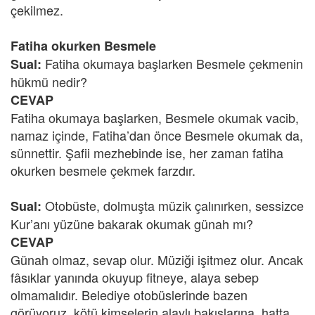
çekilmez.
Fatiha okurken Besmele
Fatiha okumaya başlarken Besmele çekmenin
Sual:
hükmü nedir?
CEVAP
Fatiha okumaya başlarken, Besmele okumak vacib,
namaz içinde, Fatiha’dan önce Besmele okumak da,
sünnettir. Şafii mezhebinde ise, her zaman fatiha
okurken besmele çekmek farzdır.
Otobüste, dolmuşta müzik çalınırken, sessizce
Sual:
Kur’anı yüzüne bakarak okumak günah mı?
CEVAP
Günah olmaz, sevap olur. Müziği işitmez olur. Ancak
fâsıklar yanında okuyup fitneye, alaya sebep
olmamalıdır. Belediye otobüslerinde bazen
görüyoruz, kötü kimselerin alaylı bakışlarına, hatta