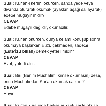
Kur’an-ı kerimi okurken, sandalyede veya
Sual:
divanda oturarak okumak (ayakları aşağı sallayarak)
edebe mugayir midir?
CEVAP
Edebe mugayir değildir, okunabilir.
Kur’an okurken, dünya kelamı konuşup sonra
Sual:
okumaya başlarken Euzü çekmeden, sadece
demek yeterli midir?
(Este’îzü billah)
CEVAP
Evet, yeterli olur.
Biri (Benim Mushafımı kimse okumasın) dese,
Sual:
onun Mushafından Kur'an okumak caiz mi?
CEVAP
Hayır.
Kur'an kursunda herkes yüksek sesle okusa
Sual: