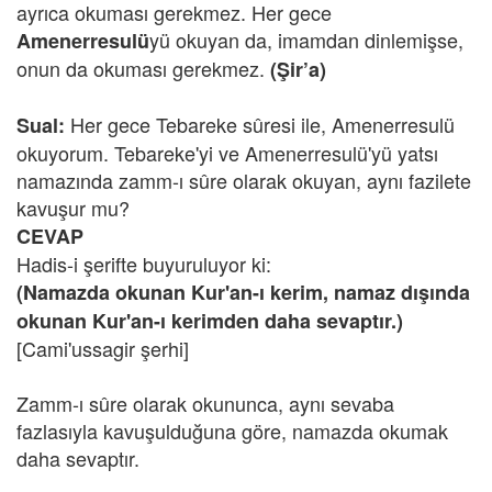
ayrıca okuması gerekmez. Her gece
yü okuyan da, imamdan dinlemişse,
Amenerresulü
onun da okuması gerekmez.
(Şir’a)
Her gece Tebareke sûresi ile, Amenerresulü
Sual:
okuyorum. Tebareke'yi ve Amenerresulü'yü yatsı
namazında zamm-ı sûre olarak okuyan, aynı fazilete
kavuşur mu?
CEVAP
Hadis-i şerifte buyuruluyor ki:
(Namazda okunan Kur'an-ı kerim, namaz dışında
okunan Kur'an-ı kerimden daha sevaptır.)
[Cami'ussagir şerhi]
Zamm-ı sûre olarak okununca, aynı sevaba
fazlasıyla kavuşulduğuna göre, namazda okumak
daha sevaptır.