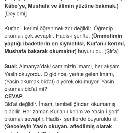
Kâbe’ye, Mushafa ve âlimin yüzüne bakmak.)
[Deylemi]
Kur'an-ı kerimi öğrenmek zor değildir. Öğrenip
okumak çok sevaptır. Hadis-i şerifte,
(Ümmetimin
yaptığı ibadetlerin en kıymetlisi, Kur'an-ı kerimi,
buyuruldu. (Şir’a)
Mushafa bakarak okumaktır)
Almanya’daki camimizin imamı, her akşam
Sual:
Yasin okuyordu. O gidince, yerine gelen imam,
(Yasin okumak bid'at) diyerek okumuyor. Yasin
okumak bid'at mi?
CEVAP
Bid'at değildir. İmam, tembelliğinden okumamış
olabilir. Her zaman Kur'an-ı kerim ve Yasin-i şerif
okumak sevaptır. Hadis-i şeriflerde buyuruldu ki:
(Geceleyin Yasin okuyan, affedilmiş olarak