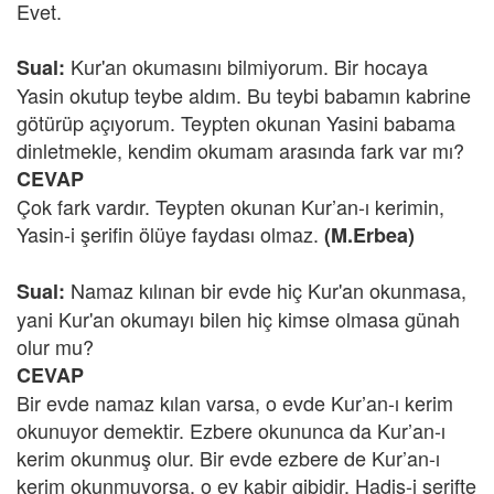
Evet.
Kur'an okumasını bilmiyorum. Bir hocaya
Sual:
Yasin okutup teybe aldım. Bu teybi babamın kabrine
götürüp açıyorum. Teypten okunan Yasini babama
dinletmekle, kendim okumam arasında fark var mı?
CEVAP
Çok fark vardır. Teypten okunan Kur’an-ı kerimin,
Yasin-i şerifin ölüye faydası olmaz.
(M.Erbea)
Namaz kılınan bir evde hiç Kur'an okunmasa,
Sual:
yani Kur'an okumayı bilen hiç kimse olmasa günah
olur mu?
CEVAP
Bir evde namaz kılan varsa, o evde Kur’an-ı kerim
okunuyor demektir. Ezbere okununca da Kur’an-ı
kerim okunmuş olur. Bir evde ezbere de Kur’an-ı
kerim okunmuyorsa, o ev kabir gibidir. Hadis-i şerifte