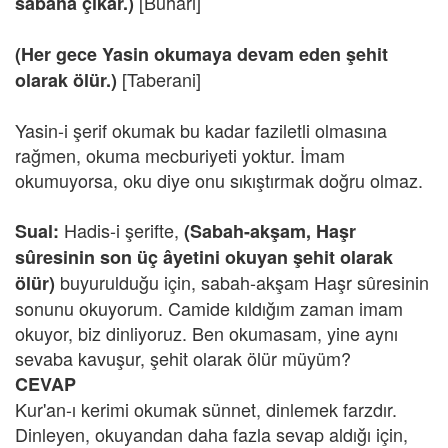
[Buhari]
sabaha çıkar.)
(Her gece Yasin okumaya devam eden şehit
[Taberani]
olarak ölür.)
Yasin-i şerif okumak bu kadar faziletli olmasına
rağmen, okuma mecburiyeti yoktur. İmam
okumuyorsa, oku diye onu sıkıştırmak doğru olmaz.
Hadis-i şerifte,
Sual:
(Sabah-akşam, Haşr
sûresinin son üç âyetini okuyan şehit olarak
buyurulduğu için, sabah-akşam Haşr sûresinin
ölür)
sonunu okuyorum. Camide kıldığım zaman imam
okuyor, biz dinliyoruz. Ben okumasam, yine aynı
sevaba kavuşur, şehit olarak ölür müyüm?
CEVAP
Kur'an-ı kerimi okumak sünnet, dinlemek farzdır.
Dinleyen, okuyandan daha fazla sevap aldığı için,