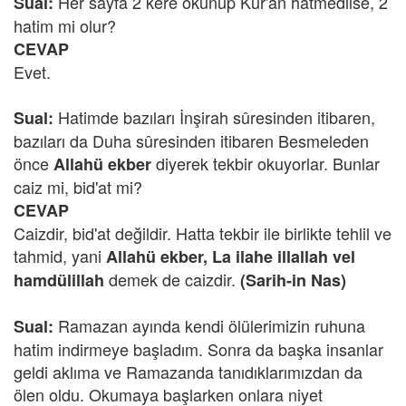
Her sayfa 2 kere okunup Kur'an hatmedilse, 2
Sual:
hatim mi olur?
CEVAP
Evet.
Hatimde bazıları İnşirah sûresinden itibaren,
Sual:
bazıları da Duha sûresinden itibaren Besmeleden
önce
diyerek tekbir okuyorlar. Bunlar
Allahü ekber
caiz mi, bid'at mi?
CEVAP
Caizdir, bid'at değildir. Hatta tekbir ile birlikte tehlil ve
tahmid, yani
Allahü ekber, La ilahe illallah vel
demek de caizdir.
hamdülillah
(Sarih-in Nas)
Ramazan ayında kendi ölülerimizin ruhuna
Sual:
hatim indirmeye başladım. Sonra da başka insanlar
geldi aklıma ve Ramazanda tanıdıklarımızdan da
ölen oldu. Okumaya başlarken onlara niyet