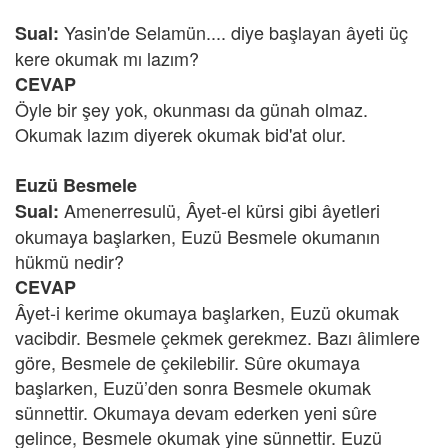
Yasin'de Selamün.... diye başlayan âyeti üç
Sual:
kere okumak mı lazım?
CEVAP
Öyle bir şey yok, okunması da günah olmaz.
Okumak lazım diyerek okumak bid'at olur.
Euzü Besmele
Amenerresulü, Âyet-el kürsi gibi âyetleri
Sual:
okumaya başlarken, Euzü Besmele okumanın
hükmü nedir?
CEVAP
Âyet-i kerime okumaya başlarken, Euzü okumak
vacibdir. Besmele çekmek gerekmez. Bazı âlimlere
göre, Besmele de çekilebilir. Sûre okumaya
başlarken, Euzü’den sonra Besmele okumak
sünnettir. Okumaya devam ederken yeni sûre
gelince, Besmele okumak yine sünnettir. Euzü