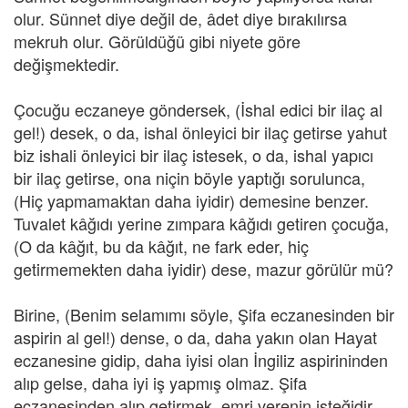
olur. Sünnet diye değil de, âdet diye bırakılırsa
mekruh olur. Görüldüğü gibi niyete göre
değişmektedir.
Çocuğu eczaneye göndersek, (İshal edici bir ilaç al
gel!) desek, o da, ishal önleyici bir ilaç getirse yahut
biz ishali önleyici bir ilaç istesek, o da, ishal yapıcı
bir ilaç getirse, ona niçin böyle yaptığı sorulunca,
(Hiç yapmamaktan daha iyidir) demesine benzer.
Tuvalet kâğıdı yerine zımpara kâğıdı getiren çocuğa,
(O da kâğıt, bu da kâğıt, ne fark eder, hiç
getirmemekten daha iyidir) dese, mazur görülür mü?
Birine, (Benim selamımı söyle, Şifa eczanesinden bir
aspirin al gel!) dense, o da, daha yakın olan Hayat
eczanesine gidip, daha iyisi olan İngiliz aspirininden
alıp gelse, daha iyi iş yapmış olmaz. Şifa
eczanesinden alıp getirmek, emri verenin isteğidir.