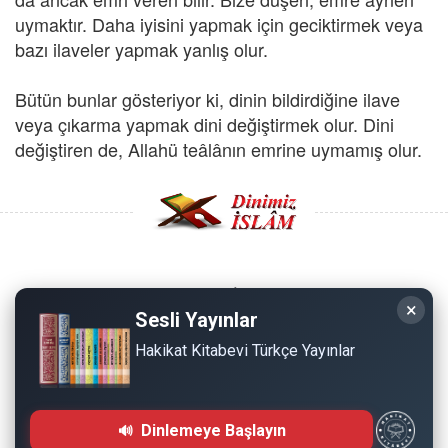
uymaktır. Daha iyisini yapmak için geciktirmek veya
bazı ilaveler yapmak yanlış olur.
Bütün bunlar gösteriyor ki, dinin bildirdiğine ilave
veya çıkarma yapmak dini değiştirmek olur. Dini
değiştiren de, Allahü teâlânın emrine uymamış olur.
Copyright © 2008 - Dinimiz İslam. Her Hakkı Saklıdır.
×
Sesli Yayınlar
Sitemizdeki bilgiler, bütün insanların istifadesi için
Hakikat Kitabevi Türkçe Yayınlar
hazırlanmıştır. Orijinaline sadık kalmak şartıyla, izin
almaya gerek kalmadan, herkes istediği gibi alıp istifade
edebilir.
Dinlemeye Başlayın