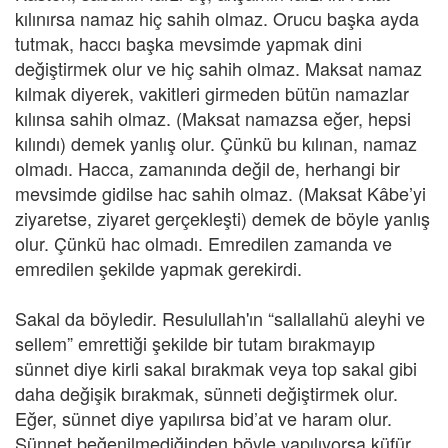
kılınırsa namaz hiç sahih olmaz. Orucu başka ayda
tutmak, haccı başka mevsimde yapmak dini
değiştirmek olur ve hiç sahih olmaz. Maksat namaz
kılmak diyerek, vakitleri girmeden bütün namazlar
kılınsa sahih olmaz. (Maksat namazsa eğer, hepsi
kılındı) demek yanlış olur. Çünkü bu kılınan, namaz
olmadı. Hacca, zamanında değil de, herhangi bir
mevsimde gidilse hac sahih olmaz. (Maksat Kâbe’yi
ziyaretse, ziyaret gerçekleşti) demek de böyle yanlış
olur. Çünkü hac olmadı. Emredilen zamanda ve
emredilen şekilde yapmak gerekirdi.
Sakal da böyledir. Resulullah'ın “sallallahü aleyhi ve
sellem” emrettiği şekilde bir tutam bırakmayıp
sünnet diye kirli sakal bırakmak veya top sakal gibi
daha değişik bırakmak, sünneti değiştirmek olur.
Eğer, sünnet diye yapılırsa bid’at ve haram olur.
Sünnet beğenilmediğinden böyle yapılıyorsa küfür