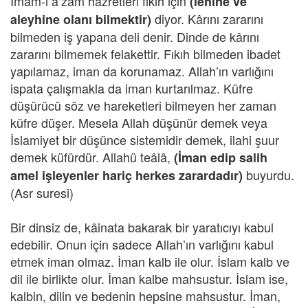
İmam-ı a’zam hazretleri fıkıh için
(lehine ve
diyor. Kârını zararını
aleyhine olanı bilmektir)
bilmeden iş yapana deli denir. Dinde de kârını
zararını bilmemek felakettir. Fıkıh bilmeden ibadet
yapılamaz, iman da korunamaz. Allah’ın varlığını
ispata çalışmakla da iman kurtarılmaz. Küfre
düşürücü söz ve hareketleri bilmeyen her zaman
küfre düşer. Mesela Allah düşünür demek veya
İslamiyet bir düşünce sistemidir demek, ilahi şuur
demek küfürdür. Allahü teâlâ,
(İman edip salih
buyurdu.
amel işleyenler hariç herkes zarardadır)
(Asr suresi)
Bir dinsiz de, kâinata bakarak bir yaratıcıyı kabul
edebilir. Onun için sadece Allah’ın varlığını kabul
etmek iman olmaz. İman kalb ile olur. İslam kalb ve
dil ile birlikte olur. İman kalbe mahsustur. İslam ise,
kalbin, dilin ve bedenin hepsine mahsustur. İman,