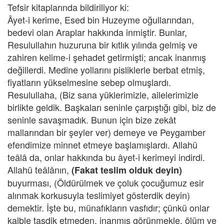
Tefsir kitaplarında bildiriliyor ki:
Âyet-i kerime, Esed bin Huzeyme oğullarından,
bedevi olan Araplar hakkında inmiştir. Bunlar,
Resulullahın huzuruna bir kıtlık yılında gelmiş ve
zahiren kelime-i şehadet getirmişti; ancak inanmış
değillerdi. Medine yollarını pisliklerle berbat etmiş,
fiyatların yükselmesine sebep olmuşlardı.
Resulullaha, (Biz sana yüklerimizle, ailelerimizle
birlikte geldik. Başkaları seninle çarpıştığı gibi, biz de
seninle savaşmadık. Bunun için bize zekât
mallarından bir şeyler ver) demeye ve Peygamber
efendimize minnet etmeye başlamışlardı. Allahü
teâlâ da, onlar hakkında bu âyet-i kerimeyi indirdi.
Allahü teâlânın,
(Fakat teslim olduk deyin)
buyurması, (Öldürülmek ve çoluk çocuğumuz esir
alınmak korkusuyla teslimiyet gösterdik deyin)
demektir. İşte bu, münafıkların vasfıdır; çünkü onlar
kalble tasdik etmeden, inanmış görünmekle, ölüm ve