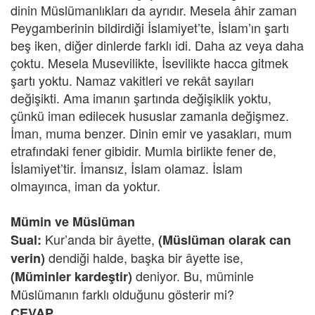
dinin Müslümanlıkları da ayrıdır. Mesela âhir zaman
Peygamberinin bildirdiği İslamiyet’te, İslam’ın şartı
beş iken, diğer dinlerde farklı idi. Daha az veya daha
çoktu. Mesela Musevilikte, İsevilikte hacca gitmek
şartı yoktu. Namaz vakitleri ve rekât sayıları
değişikti. Ama imanın şartında değişiklik yoktu,
çünkü iman edilecek hususlar zamanla değişmez.
İman, muma benzer. Dinin emir ve yasakları, mum
etrafındaki fener gibidir. Mumla birlikte fener de,
İslamiyet’tir. İmansız, İslam olamaz. İslam
olmayınca, iman da yoktur.
Mümin ve Müslüman
Kur’anda bir âyette,
Sual:
(Müslüman olarak can
dendiği halde, başka bir âyette ise,
verin)
deniyor. Bu, müminle
(Müminler kardeştir)
Müslümanın farklı olduğunu gösterir mi?
CEVAP