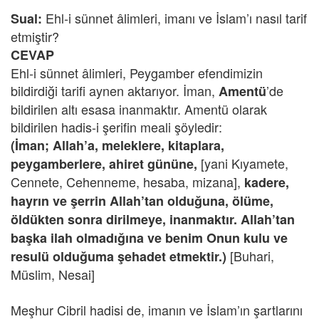
Ehl-i sünnet âlimleri, imanı ve İslam’ı nasıl tarif
Sual:
etmiştir?
CEVAP
Ehl-i sünnet âlimleri, Peygamber efendimizin
bildirdiği tarifi aynen aktarıyor. İman,
’de
Amentü
bildirilen altı esasa inanmaktır. Amentü olarak
bildirilen hadis-i şerifin meali şöyledir:
(İman; Allah’a, meleklere, kitaplara,
[yani Kıyamete,
peygamberlere, ahiret gününe,
Cennete, Cehenneme, hesaba, mizana],
kadere,
hayrın ve şerrin Allah’tan olduğuna, ölüme,
öldükten sonra dirilmeye, inanmaktır. Allah’tan
başka ilah olmadığına ve benim Onun kulu ve
[Buhari,
resulü olduğuma şehadet etmektir.)
Müslim, Nesai]
Meşhur Cibril hadisi de, imanın ve İslam’ın şartlarını