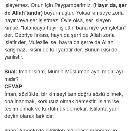
işleyemez. Onun için Peygamberimiz,
(Hayır da, şer
buyurmuştur. Yoksa kimseye zorla
de Allah’tandır)
hayır veya şer işletmez. Öyle olsa, şer işleyen
kimse, “falancaya hayır işlettin bana niye şer işlettin”
der. Cebriye fırkası, hayrı da şerri de Allah zorla
işletir der, Mutezile ise, hayra da şerre de Allah
karışmaz, ikisini de kul yaratır der. Bunun ikisi de
yanlıştır.
İman-İslam, Mümin-Müslüman aynı mıdır, ayrı
Sual:
mıdır?
CEVAP
İman, sözlükte, bir kimseyi tam doğru sözlü bilmek,
ona inanmak, korkusuz olmak demektir. İslam ise,
teslim olmak ve kurtulmak demektir. Istılahta yani
deyim olarak farklıdır.
İman, Amentü’de bildirilen altı esasa inanmak ve