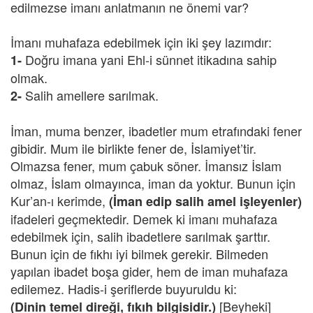
edilmezse imanı anlatmanın ne önemi var?
İmanı muhafaza edebilmek için iki şey lazımdır:
Doğru imana yani Ehl-i sünnet itikadına sahip
1-
olmak.
Salih amellere sarılmak.
2-
İman, muma benzer, ibadetler mum etrafındaki fener
gibidir. Mum ile birlikte fener de, İslamiyet’tir.
Olmazsa fener, mum çabuk söner. İmansız İslam
olmaz, İslam olmayınca, iman da yoktur. Bunun için
Kur’an-ı kerimde,
(İman edip salih amel işleyenler)
ifadeleri geçmektedir. Demek ki imanı muhafaza
edebilmek için, salih ibadetlere sarılmak şarttır.
Bunun için de fıkhı iyi bilmek gerekir. Bilmeden
yapılan ibadet boşa gider, hem de iman muhafaza
edilemez. Hadis-i şeriflerde buyuruldu ki:
[Beyheki]
(Dinin temel direği, fıkıh bilgisidir.)