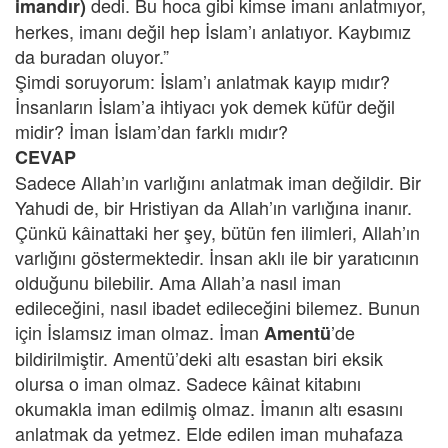
dedi. Bu hoca gibi kimse imanı anlatmıyor,
imandır)
herkes, imanı değil hep İslam’ı anlatıyor. Kaybımız
da buradan oluyor.”
Şimdi soruyorum: İslam’ı anlatmak kayıp mıdır?
İnsanların İslam’a ihtiyacı yok demek küfür değil
midir? İman İslam’dan farklı mıdır?
CEVAP
Sadece Allah’ın varlığını anlatmak iman değildir. Bir
Yahudi de, bir Hristiyan da Allah’ın varlığına inanır.
Çünkü kâinattaki her şey, bütün fen ilimleri, Allah’ın
varlığını göstermektedir. İnsan aklı ile bir yaratıcının
olduğunu bilebilir. Ama Allah’a nasıl iman
edileceğini, nasıl ibadet edileceğini bilemez. Bunun
için İslamsız iman olmaz. İman
’de
Amentü
bildirilmiştir. Amentü’deki altı esastan biri eksik
olursa o iman olmaz. Sadece kâinat kitabını
okumakla iman edilmiş olmaz. İmanın altı esasını
anlatmak da yetmez. Elde edilen iman muhafaza