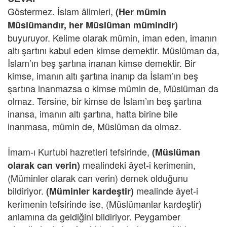
Göstermez. İslam âlimleri,
(Her mümin
Müslümandır, her Müslüman mümindir)
buyuruyor. Kelime olarak mümin, iman eden, imanın
altı şartını kabul eden kimse demektir. Müslüman da,
İslam’ın beş şartına inanan kimse demektir. Bir
kimse, imanın altı şartına inanıp da İslam’ın beş
şartına inanmazsa o kimse mümin de, Müslüman da
olmaz. Tersine, bir kimse de İslam’ın beş şartına
inansa, imanın altı şartına, hatta birine bile
inanmasa, mümin de, Müslüman da olmaz.
İmam-ı Kurtubi hazretleri tefsirinde,
(Müslüman
mealindeki âyet-i kerimenin,
olarak can verin)
(Müminler olarak can verin) demek olduğunu
bildiriyor.
mealinde âyet-i
(Müminler kardeştir)
kerimenin tefsirinde ise, (Müslümanlar kardeştir)
anlamına da geldiğini bildiriyor. Peygamber