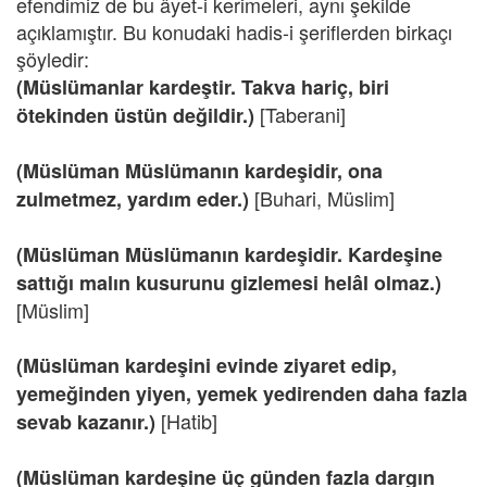
efendimiz de bu âyet-i kerimeleri, aynı şekilde
açıklamıştır. Bu konudaki hadis-i şeriflerden birkaçı
şöyledir:
(Müslümanlar kardeştir. Takva hariç, biri
[Taberani]
ötekinden üstün değildir.)
(Müslüman Müslümanın kardeşidir, ona
[Buhari, Müslim]
zulmetmez, yardım eder.)
(Müslüman Müslümanın kardeşidir. Kardeşine
sattığı malın kusurunu gizlemesi helâl olmaz.)
[Müslim]
(Müslüman kardeşini evinde ziyaret edip,
yemeğinden yiyen, yemek yedirenden daha fazla
[Hatib]
sevab kazanır.)
(Müslüman kardeşine üç günden fazla dargın