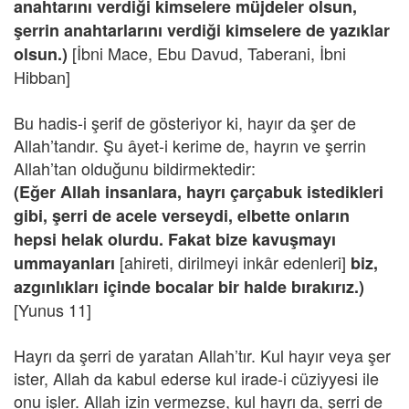
anahtarını verdiği kimselere müjdeler olsun,
şerrin anahtarlarını verdiği kimselere de yazıklar
[İbni Mace, Ebu Davud, Taberani, İbni
olsun.)
Hibban]
Bu hadis-i şerif de gösteriyor ki, hayır da şer de
Allah’tandır. Şu âyet-i kerime de, hayrın ve şerrin
Allah’tan olduğunu bildirmektedir:
(Eğer Allah insanlara, hayrı çarçabuk istedikleri
gibi, şerri de acele verseydi, elbette onların
hepsi helak olurdu. Fakat bize kavuşmayı
[ahireti, dirilmeyi inkâr edenleri]
ummayanları
biz,
azgınlıkları içinde bocalar bir halde bırakırız.)
[Yunus 11]
Hayrı da şerri de yaratan Allah’tır. Kul hayır veya şer
ister, Allah da kabul ederse kul irade-i cüziyyesi ile
onu işler. Allah izin vermezse, kul hayrı da, şerri de