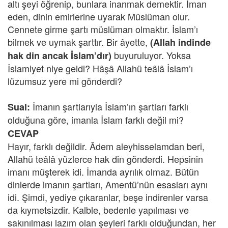
altı şeyi öğrenip, bunlara inanmak demektir. İman
eden, dinin emirlerine uyarak Müslüman olur.
Cennete girme şartı müslüman olmaktır. İslam’ı
bilmek ve uymak şarttır. Bir âyette,
(Allah indinde
buyuruluyor. Yoksa
hak din ancak İslam’dır)
İslamiyet niye geldi? Hâşâ Allahü teâlâ İslam’ı
lüzumsuz yere mi gönderdi?
İmanın şartlarıyla İslam’ın şartları farklı
Sual:
olduğuna göre, imanla İslam farklı değil mi?
CEVAP
Hayır, farklı değildir. Âdem aleyhisselamdan beri,
Allahü teâlâ yüzlerce hak din gönderdi. Hepsinin
imanı müşterek idi. İmanda ayrılık olmaz. Bütün
dinlerde imanın şartları, Amentü’nün esasları aynı
idi. Şimdi, yediye çıkaranlar, beşe indirenler varsa
da kıymetsizdir. Kalble, bedenle yapılması ve
sakınılması lazım olan şeyleri farklı olduğundan, her