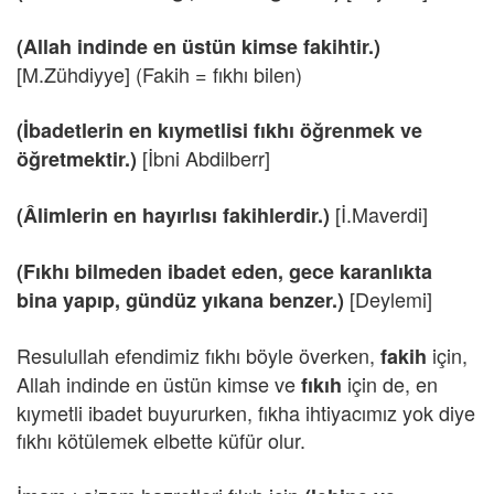
(Allah indinde en üstün kimse fakihtir.)
[M.Zühdiyye] (Fakih = fıkhı bilen)
(İbadetlerin en kıymetlisi fıkhı öğrenmek ve
[İbni Abdilberr]
öğretmektir.)
[İ.Maverdi]
(Âlimlerin en hayırlısı fakihlerdir.)
(Fıkhı bilmeden ibadet eden, gece karanlıkta
[Deylemi]
bina yapıp, gündüz yıkana benzer.)
Resulullah efendimiz fıkhı böyle överken,
için,
fakih
Allah indinde en üstün kimse ve
için de, en
fıkıh
kıymetli ibadet buyururken, fıkha ihtiyacımız yok diye
fıkhı kötülemek elbette küfür olur.