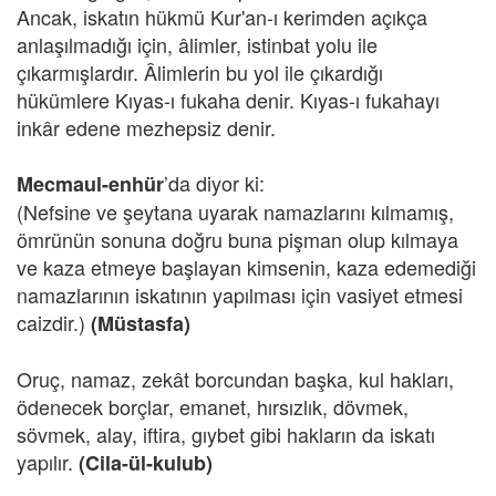
Ancak, iskatın hükmü Kur'an-ı kerimden açıkça
anlaşılmadığı için, âlimler, istinbat yolu ile
çıkarmışlardır. Âlimlerin bu yol ile çıkardığı
hükümlere Kıyas-ı fukaha denir. Kıyas-ı fukahayı
inkâr edene mezhepsiz denir.
’da diyor ki:
Mecmaul-enhür
(Nefsine ve şeytana uyarak namazlarını kılmamış,
ömrünün sonuna doğru buna pişman olup kılmaya
ve kaza etmeye başlayan kimsenin, kaza edemediği
namazlarının iskatının yapılması için vasiyet etmesi
caizdir.)
(Müstasfa)
Oruç, namaz, zekât borcundan başka, kul hakları,
ödenecek borçlar, emanet, hırsızlık, dövmek,
sövmek, alay, iftira, gıybet gibi hakların da iskatı
yapılır.
(Cila-ül-kulub)