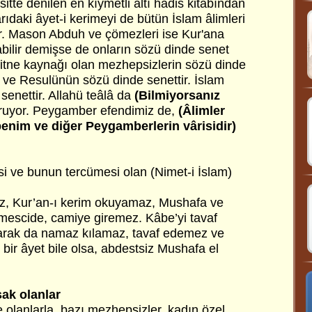
itte denilen en kıymetli altı hadis kitabından
karıdaki âyet-i kerimeyi de bütün İslam âlimleri
ır. Mason Abduh ve çömezleri ise Kur'ana
bilir demişse de onların sözü dinde senet
er fitne kaynağı olan mezhepsizlerin sözü dinde
n ve Resulünün sözü dinde senettir. İslam
 senettir. Allahü teâlâ da
(Bilmiyorsanız
uyor. Peygamber efendimiz de,
(Âlimler
benim ve diğer Peygamberlerin vârisidir)
si ve bunun tercümesi olan (Nimet-i İslam)
, Kur’an-ı kerim okuyamaz, Mushafa ve
mescide, camiye giremez. Kâbe’yi tavaf
arak da namaz kılamaz, tavaf edemez ve
bir âyet bile olsa, abdestsiz Mushafa el
sak olanlar
de olanlarla, bazı mezhepsizler, kadın özel