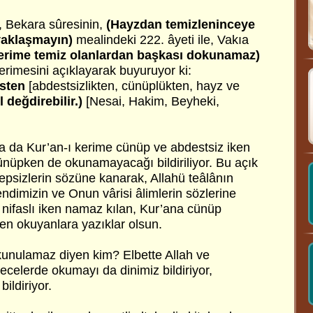
 Bekara sûresinin,
(Hayzdan temizleninceye
yaklaşmayın)
mealindeki 222. âyeti ile, Vakıa
kerime temiz olanlardan başkası dokunamaz)
erimesini açıklayarak buyuruyor ki:
esten
[abdestsizlikten, cünüplükten, hayz ve
l değdirebilir.)
[Nesai, Hakim, Beyheki,
da da Kur’an-ı kerime cünüp ve abdestsiz iken
nüpken de okunamayacağı bildiriliyor. Bu açık
sizlerin sözüne kanarak, Allahü teâlânın
ndimizin ve Onun vârisi âlimlerin sözlerine
e nifaslı iken namaz kılan, Kur’ana cünüp
n okuyanlara yazıklar olsun.
unulamaz diyen kim? Elbette Allah ve
celerde okumayı da dinimiz bildiriyor,
ildiriyor.