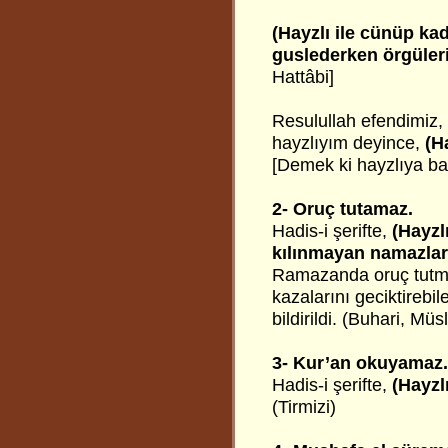
(Hayzlı ile cünüp kad
guslederken örgüler
Hattâbi]
Resulullah efendimiz,
hayzlıyım deyince,
(H
[Demek ki hayzlıya baz
2- Oruç tutamaz.
Hadis-i şerifte,
(Hayzl
kılınmayan namazlar 
Ramazanda oruç tutm
kazalarını geciktirebi
bildirildi. (Buhari, Müs
3- Kur’an okuyamaz.
Hadis-i şerifte,
(Hayzl
(Tirmizi)