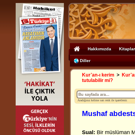
Hakkımızda
Kitaplar
Diller
Kur’an-ı kerim
>
Kur’a
tutulabilir mi?
Aradığınız kelime sarı renk ile işaretlenir.
Mushaf abdestsi
Sual:
Bir müslüman Mus