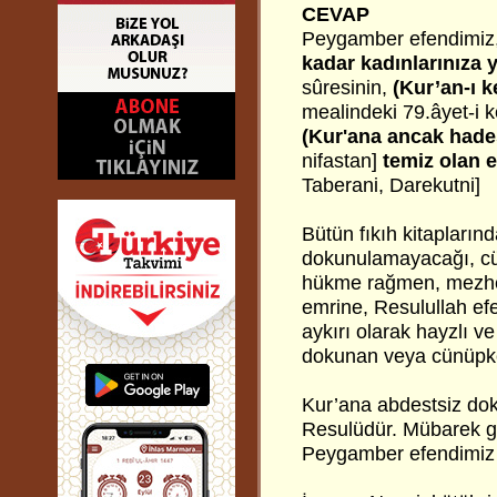
CEVAP
Peygamber efendimiz,
kadar kadınlarınıza 
sûresinin,
(Kur’an-ı 
mealindeki 79.âyet-i k
(Kur'ana ancak had
nifastan]
temiz olan e
Taberani, Darekutni]
Bütün fıkıh kitapların
dokunulamayacağı, cü
hükme rağmen, mezhep
emrine, Resulullah efe
aykırı olarak hayzlı v
dokunan veya cünüpke
Kur’ana abdestsiz dok
Resulüdür. Mübarek ge
Peygamber efendimiz b