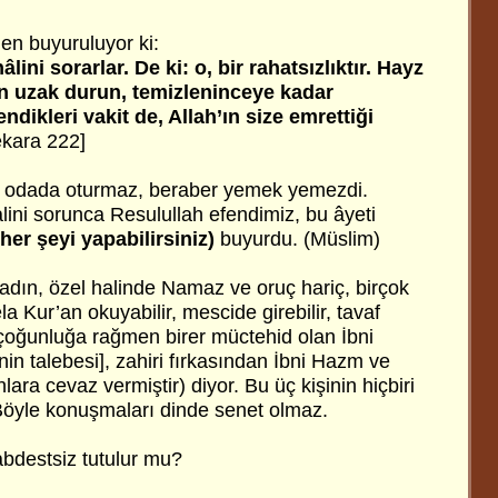
en buyuruluyor ki:
lini sorarlar. De ki: o, bir rahatsızlıktır. Hayz
an uzak durun, temizleninceye kadar
dikleri vakit de, Allah’ın size emrettiği
kara 222]
bir odada oturmaz, beraber yemek yemezdi.
lini sorunca Resulullah efendimiz, bu âyeti
her şeyi yapabilirsiniz)
buyurdu. (Müslim)
adın, özel halinde Namaz ve oruç hariç, birçok
la Kur’an okuyabilir, mescide girebilir, tavaf
 çoğunluğa rağmen birer müctehid olan İbni
in talebesi], zahiri fırkasından İbni Hazm ve
lara cevaz vermiştir) diyor. Bu üç kişinin hiçbiri
 Böyle konuşmaları dinde senet olmaz.
abdestsiz tutulur mu?