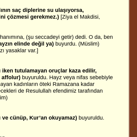
ının saç diplerine su ulaşıyorsa,
ini çözmesi gerekmez.)
[Ziya el Makdisi,
 hanımına, (şu seccadeyi getir) dedi. O da, ben
ayzın elinde değil ya)
buyurdu. (Müslim)
ı yasaklar var.]
ı iken tutulamayan oruçlar kaza edilir,
affolur)
buyuruldu. Hayz veya nifas sebebiyle
ayan kadınların öteki Ramazana kadar
lecekleri de Resulullah efendimiz tarafından
lim)
ı ve cünüp, Kur’an okuyamaz)
buyuruldu.