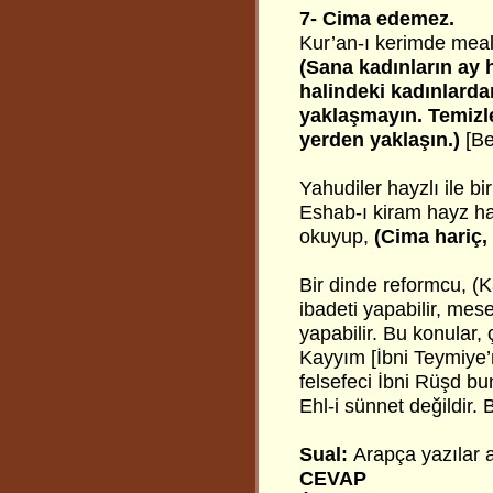
7- Cima edemez.
Kur’an-ı kerimde meal
(Sana kadınların ay hâ
halindeki kadınlard
yaklaşmayın. Temizlen
yerden yaklaşın.)
[Be
Yahudiler hayzlı ile 
Eshab-ı kiram hayz ha
okuyup,
(Cima hariç, 
Bir dinde reformcu, (K
ibadeti yapabilir, mese
yapabilir. Bu konular,
Kayyım [İbni Teymiye’n
felsefeci İbni Rüşd bun
Ehl-i sünnet değildir.
Sual:
Arapça yazılar 
CEVAP