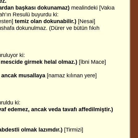
ez.
lardan başkası dokunamaz)
mealindeki [Vakıa
lah’ın Resulü buyurdu ki:
esten]
temiz olan dokunabilir.)
[Nesai]
ushafa dokunulmaz. (Dürer ve bütün fıkıh
ruluyor ki:
 mescide girmek helal olmaz.)
[İbni Mace]
r, ancak musallaya
[namaz kılınan yere]
ruldu ki:
vaf edemez, ancak veda tavafı affedilmiştir.)
abdestli olmak lazımdır.)
[Tirmizi]