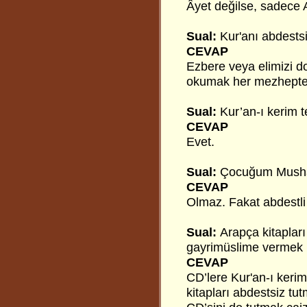
Âyet değilse, sadece A
Sual:
Kur'anı abdestsi
CEVAP
Ezbere veya elimizi 
okumak her mezhepte 
Sual:
Kur’an-ı kerim t
CEVAP
Evet.
Sual:
Çocuğum Mushafı
CEVAP
Olmaz. Fakat abdestli 
Sual:
Arapça kitapları
gayrimüslime vermek
CEVAP
CD’lere Kur'an-ı keri
kitapları abdestsiz tut