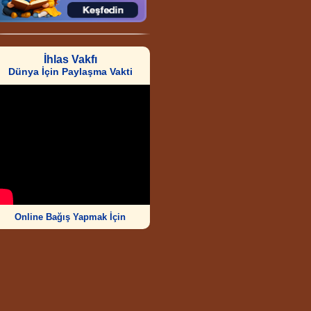
İhlas Vakfı
Dünya İçin Paylaşma Vakti
Online Bağış Yapmak İçin