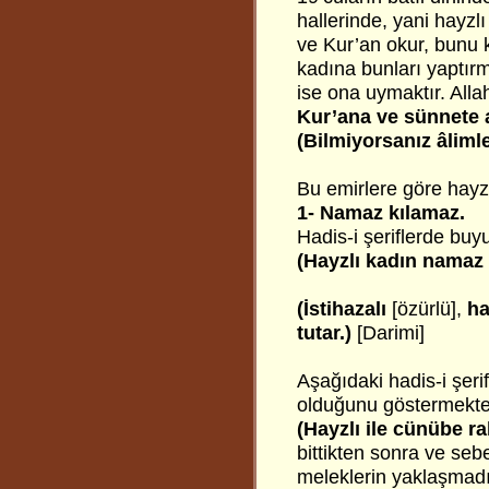
hallerinde, yani hayzlı
ve Kur’an okur, bunu ka
kadına bunları yaptırm
ise ona uymaktır. Alla
Kur’ana ve sünnete a
(Bilmiyorsanız âliml
Bu emirlere göre hayzl
1- Namaz kılamaz.
Hadis-i şeriflerde buyu
(Hayzlı kadın namaz 
(İstihazalı
[özürlü],
ha
tutar.)
[Darimi]
Aşağıdaki hadis-i şerif
olduğunu göstermekte
(Hayzlı ile cünübe r
bittikten sonra ve seb
meleklerin yaklaşmadığı