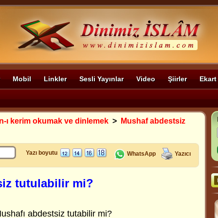
Mobil
Linkler
Sesli Yayınlar
Video
Şiirler
Ekart
n-ı kerim okumak ve dinlemek
>
Mushaf abdestsiz
Yazı boyutu
WhatsApp
Yazıcı
z tutulabilir mi?
hafı abdestsiz tutabilir mi?