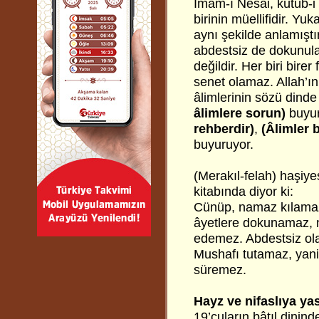
İmam-ı Nesai, kütüb-i s
birinin müellifidir. Yu
aynı şekilde anlamışt
abdestsiz de dokunula
değildir. Her biri bir
senet olamaz. Allah’ı
âlimlerinin sözü dinde
âlimlere sorun)
buyur
rehberdir)
,
(Âlimler 
buyuruyor.
(Merakıl-felah) haşiye
kitabında diyor ki:
Cünüp, namaz kılamaz
âyetlere dokunamaz, 
edemez. Abdestsiz ol
Mushafı tutamaz, yani 
süremez.
Hayz ve nifaslıya ya
19’cuların bâtıl dinin