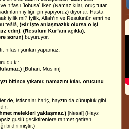
 ve nifaslı [lohusa] iken (Namaz kılar, oruç tutar
dınların iyiliği için yapıyoruz) diyorlar. Hasta
ak iyilik mi? İyilik, Allah’ın ve Resulünün emri ne
hü teâlâ,
(Bir işte anlaşmazlık olursa o işi
rz edin)
,
(Resulüm Kur’anı açıkla)
,
ere sorun)
buyuruyor.
ı, nifaslı şunları yapamaz:
ruldu ki:
kılamaz.)
[Buhari, Müslim]
yzı bitince yıkanır, namazını kılar, orucunu
ler de, istisnalar hariç, hayzın da cünüplük gibi
dir:
ahmet melekleri yaklaşmaz.)
[Nesai] (Hayz
epsiz guslü geciktirenlere rahmet getiren
 bildirilmiştir.)