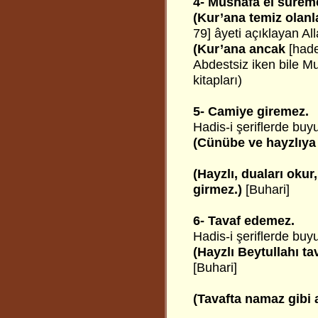
4- Mushafa el sürem
(Kur’ana temiz olan
79] âyeti açıklayan Al
(Kur’ana ancak
[had
Abdestsiz iken bile M
kitapları)
5- Camiye giremez.
Hadis-i şeriflerde buyu
(Cünübe ve hayzlıya
(Hayzlı, duaları oku
girmez.)
[Buhari]
6- Tavaf edemez.
Hadis-i şeriflerde buyu
(Hayzlı Beytullahı ta
[Buhari]
(Tavafta namaz gibi 