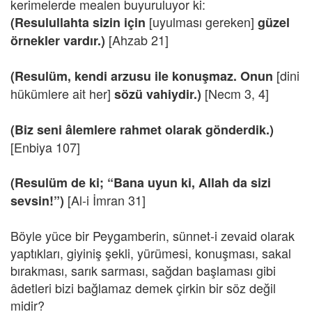
kerimelerde mealen buyuruluyor ki:
[uyulması gereken]
(Resulullahta sizin için
güzel
[Ahzab 21]
örnekler vardır.)
[dini
(Resulüm, kendi arzusu ile konuşmaz. Onun
hükümlere ait her]
[Necm 3, 4]
sözü vahiydir.)
(Biz seni âlemlere rahmet olarak gönderdik.)
[Enbiya 107]
(Resulüm de ki; “Bana uyun ki, Allah da sizi
[Al-i İmran 31]
sevsin!”)
Böyle yüce bir Peygamberin, sünnet-i zevaid olarak
yaptıkları, giyiniş şekli, yürümesi, konuşması, sakal
bırakması, sarık sarması, sağdan başlaması gibi
âdetleri bizi bağlamaz demek çirkin bir söz değil
midir?