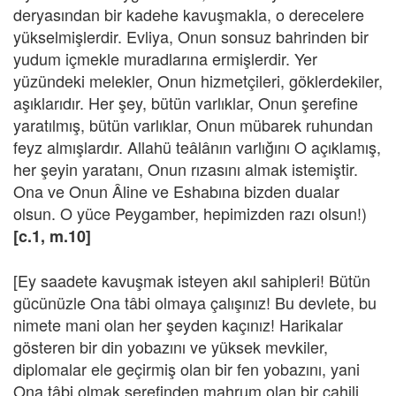
deryasından bir kadehe kavuşmakla, o derecelere
yükselmişlerdir. Evliya, Onun sonsuz bahrinden bir
yudum içmekle muradlarına ermişlerdir. Yer
yüzündeki melekler, Onun hizmetçileri, göklerdekiler,
aşıklarıdır. Her şey, bütün varlıklar, Onun şerefine
yaratılmış, bütün varlıklar, Onun mübarek ruhundan
feyz almışlardır. Allahü teâlânın varlığını O açıklamış,
her şeyin yaratanı, Onun rızasını almak istemiştir.
Ona ve Onun Âline ve Eshabına bizden dualar
olsun. O yüce Peygamber, hepimizden razı olsun!)
[c.1, m.10]
[Ey saadete kavuşmak isteyen akıl sahipleri! Bütün
gücünüzle Ona tâbi olmaya çalışınız! Bu devlete, bu
nimete mani olan her şeyden kaçınız! Harikalar
gösteren bir din yobazını ve yüksek mevkiler,
diplomalar ele geçirmiş olan bir fen yobazını, yani
Ona tâbi olmak şerefinden mahrum olan bir cahili,