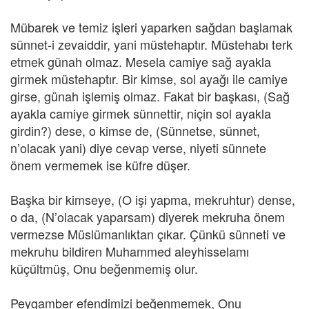
Mübarek ve temiz işleri yaparken sağdan başlamak
sünnet-i zevaiddir, yani müstehaptır. Müstehabı terk
etmek günah olmaz. Mesela camiye sağ ayakla
girmek müstehaptır. Bir kimse, sol ayağı ile camiye
girse, günah işlemiş olmaz. Fakat bir başkası, (Sağ
ayakla camiye girmek sünnettir, niçin sol ayakla
girdin?) dese, o kimse de, (Sünnetse, sünnet,
n’olacak yani) diye cevap verse, niyeti sünnete
önem vermemek ise küfre düşer.
Başka bir kimseye, (O işi yapma, mekruhtur) dense,
o da, (N’olacak yaparsam) diyerek mekruha önem
vermezse Müslümanlıktan çıkar. Çünkü sünneti ve
mekruhu bildiren Muhammed aleyhisselamı
küçültmüş, Onu beğenmemiş olur.
Peygamber efendimizi beğenmemek, Onu