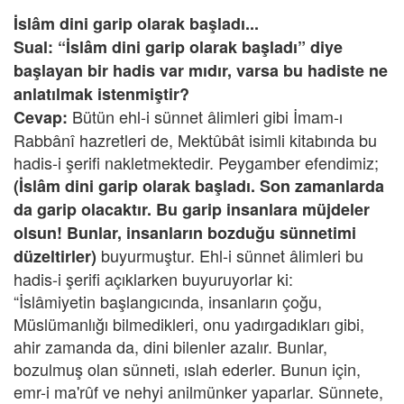
İslâm dini garip olarak başladı...
Sual: “İslâm dini garip olarak başladı” diye
başlayan bir hadis var mıdır, varsa bu hadiste ne
anlatılmak istenmiştir?
Bütün ehl-i sünnet âlimleri gibi İmam-ı
Cevap:
Rabbânî hazretleri de, Mektûbât isimli kitabında bu
hadis-i şerifi nakletmektedir. Peygamber efendimiz;
(İslâm dini garip olarak başladı. Son zamanlarda
da garip olacaktır. Bu garip insanlara müjdeler
olsun! Bunlar, insanların bozduğu sünnetimi
buyurmuştur. Ehl-i sünnet âlimleri bu
düzeltirler)
hadis-i şerifi açıklarken buyuruyorlar ki:
“İslâmiyetin başlangıcında, insanların çoğu,
Müslümanlığı bilmedikleri, onu yadırgadıkları gibi,
ahir zamanda da, dini bilenler azalır. Bunlar,
bozulmuş olan sünneti, ıslah ederler. Bunun için,
emr-i ma'rûf ve nehyi anilmünker yaparlar. Sünnete,