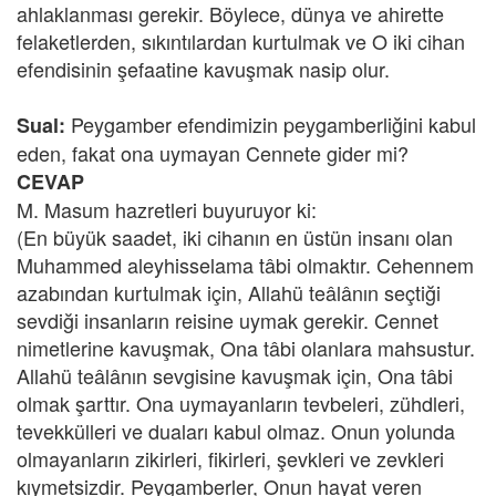
ahlaklanması gerekir. Böylece, dünya ve ahirette
felaketlerden, sıkıntılardan kurtulmak ve O iki cihan
efendisinin şefaatine kavuşmak nasip olur.
Peygamber efendimizin peygamberliğini kabul
Sual:
eden, fakat ona uymayan Cennete gider mi?
CEVAP
M. Masum hazretleri buyuruyor ki:
(En büyük saadet, iki cihanın en üstün insanı olan
Muhammed aleyhisselama tâbi olmaktır. Cehennem
azabından kurtulmak için, Allahü teâlânın seçtiği
sevdiği insanların reisine uymak gerekir. Cennet
nimetlerine kavuşmak, Ona tâbi olanlara mahsustur.
Allahü teâlânın sevgisine kavuşmak için, Ona tâbi
olmak şarttır. Ona uymayanların tevbeleri, zühdleri,
tevekkülleri ve duaları kabul olmaz. Onun yolunda
olmayanların zikirleri, fikirleri, şevkleri ve zevkleri
kıymetsizdir. Peygamberler, Onun hayat veren