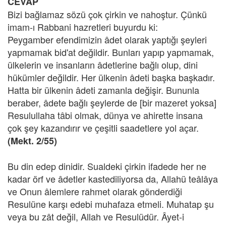
CEVAP
Bizi bağlamaz sözü çok çirkin ve nahoştur. Çünkü
imam-ı Rabbani hazretleri buyurdu ki:
Peygamber efendimizin âdet olarak yaptığı şeyleri
yapmamak bid'at değildir. Bunları yapıp yapmamak,
ülkelerin ve insanların âdetlerine bağlı olup, dini
hükümler değildir. Her ülkenin âdeti başka başkadır.
Hatta bir ülkenin âdeti zamanla değişir. Bununla
beraber, âdete bağlı şeylerde de [bir mazeret yoksa]
Resulullaha tâbi olmak, dünya ve ahirette insana
çok şey kazandırır ve çeşitli saadetlere yol açar.
(Mekt. 2/55)
Bu din edep dinidir. Sualdeki çirkin ifadede her ne
kadar örf ve âdetler kastediliyorsa da, Allahü teâlâya
ve Onun âlemlere rahmet olarak gönderdiği
Resulüne karşı edebi muhafaza etmeli. Muhatap şu
veya bu zât değil, Allah ve Resulüdür. Âyet-i