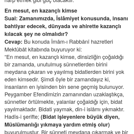
En mesut, en kazançlı kimse
Sual: Zamanımızda, İslâmiyet konusunda, insanı
bahtiyar edecek, dünyada ve ahirette kazançlı
kılacak şey ne olmalıdır?
Bu konuda İmâm-ı Rabbânî hazretleri
Cevap:
Mektûbât kitabında buyuruyor ki:
“En mesut, en kazançlı kimse, dinsizliğin çoğaldığı
bir zamanda, unutulmuş sünnetlerden birini
meydana çıkaran ve yayılmış bidatlerden birini yok
eden kimsedir. Şimdi öyle bir zamandayız ki,
insanların en iyisinden bin sene geçmiş bulunuyor.
Peygamber Efendimizin zamanından uzaklaştıkça,
sünnetler örtülmekte, yalanlar çoğaldığı için, bidat
yayılmaktadır. Bidati yaymak, din-i islâmı yıkmaktır.
Hadîs-i şerifte;
(Bidat işleyenlere büyük diyen,
Müslümanlığı yıkmaya yardım etmiş olur)
buyurulmuştur. Bir sünneti meydana çıkarmak ve bir