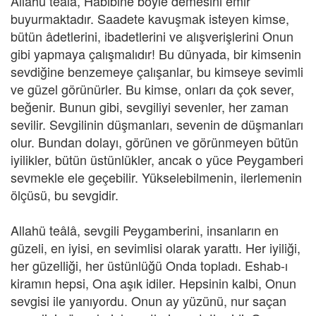
Allahü teâlâ, Habibine böyle demesini emir
buyurmaktadır. Saadete kavuşmak isteyen kimse,
bütün âdetlerini, ibadetlerini ve alışverişlerini Onun
gibi yapmaya çalışmalıdır! Bu dünyada, bir kimsenin
sevdiğine benzemeye çalışanlar, bu kimseye sevimli
ve güzel görünürler. Bu kimse, onları da çok sever,
beğenir. Bunun gibi, sevgiliyi sevenler, her zaman
sevilir. Sevgilinin düşmanları, sevenin de düşmanları
olur. Bundan dolayı, görünen ve görünmeyen bütün
iyilikler, bütün üstünlükler, ancak o yüce Peygamberi
sevmekle ele geçebilir. Yükselebilmenin, ilerlemenin
ölçüsü, bu sevgidir.
Allahü teâlâ, sevgili Peygamberini, insanların en
güzeli, en iyisi, en sevimlisi olarak yarattı. Her iyiliği,
her güzelliği, her üstünlüğü Onda topladı. Eshab-ı
kiramın hepsi, Ona aşık idiler. Hepsinin kalbi, Onun
sevgisi ile yanıyordu. Onun ay yüzünü, nur saçan