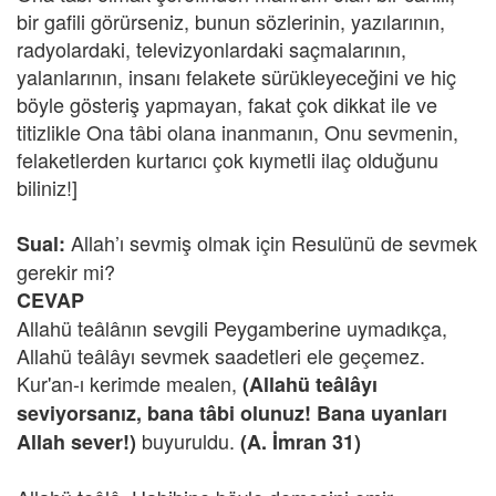
bir gafili görürseniz, bunun sözlerinin, yazılarının,
radyolardaki, televizyonlardaki saçmalarının,
yalanlarının, insanı felakete sürükleyeceğini ve hiç
böyle gösteriş yapmayan, fakat çok dikkat ile ve
titizlikle Ona tâbi olana inanmanın, Onu sevmenin,
felaketlerden kurtarıcı çok kıymetli ilaç olduğunu
biliniz!]
Allah’ı sevmiş olmak için Resulünü de sevmek
Sual:
gerekir mi?
CEVAP
Allahü teâlânın sevgili Peygamberine uymadıkça,
Allahü teâlâyı sevmek saadetleri ele geçemez.
Kur'an-ı kerimde mealen,
(Allahü teâlâyı
seviyorsanız, bana tâbi olunuz! Bana uyanları
buyuruldu.
Allah sever!)
(A. İmran 31)