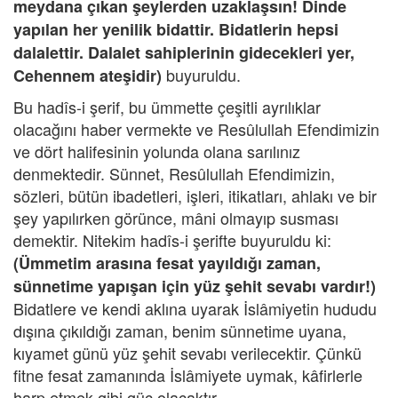
meydana çıkan şeylerden uzaklaşsın! Dinde
yapılan her yenilik bidattir. Bidatlerin hepsi
dalalettir. Dalalet sahiplerinin gidecekleri yer,
buyuruldu.
Cehennem ateşidir)
Bu hadîs-i şerif, bu ümmette çeşitli ayrılıklar
olacağını haber vermekte ve Resûlullah Efendimizin
ve dört halifesinin yolunda olana sarılınız
denmektedir. Sünnet, Resûlullah Efendimizin,
sözleri, bütün ibadetleri, işleri, itikatları, ahlakı ve bir
şey yapılırken görünce, mâni olmayıp susması
demektir. Nitekim hadîs-i şerifte buyuruldu ki:
(Ümmetim arasına fesat yayıldığı zaman,
sünnetime yapışan için yüz şehit sevabı vardır!)
Bidatlere ve kendi aklına uyarak İslâmiyetin hududu
dışına çıkıldığı zaman, benim sünnetime uyana,
kıyamet günü yüz şehit sevabı verilecektir. Çünkü
fitne fesat zamanında İslâmiyete uymak, kâfirlerle
harp etmek gibi güç olacaktır.