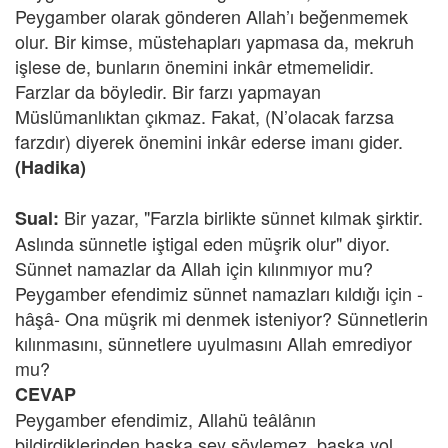
Peygamber olarak gönderen Allah’ı beğenmemek
olur. Bir kimse, müstehapları yapmasa da, mekruh
işlese de, bunların önemini inkâr etmemelidir.
Farzlar da böyledir. Bir farzı yapmayan
Müslümanlıktan çıkmaz. Fakat, (N’olacak farzsa
farzdır) diyerek önemini inkâr ederse imanı gider.
(Hadika)
Bir yazar, "Farzla birlikte sünnet kılmak şirktir.
Sual:
Aslında sünnetle iştigal eden müşrik olur" diyor.
Sünnet namazlar da Allah için kılınmıyor mu?
Peygamber efendimiz sünnet namazları kıldığı için -
hâşâ- Ona müşrik mi denmek isteniyor? Sünnetlerin
kılınmasını, sünnetlere uyulmasını Allah emrediyor
mu?
CEVAP
Peygamber efendimiz, Allahü teâlânın
bildirdiklerinden başka şey söylemez, başka yol