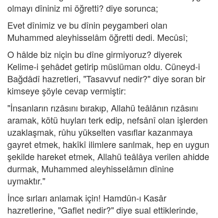
olmayı dîniniz mi öğretti? diye sorunca;
Evet dînimiz ve bu dînin peygamberi olan
Muhammed aleyhisselâm öğretti dedi. Mecûsî;
O hâlde biz niçin bu dîne girmiyoruz? diyerek
Kelime-i şehâdet getirip müslüman oldu. Cüneyd-i
Bağdâdî hazretleri, "Tasavvuf nedir?" diye soran bir
kimseye şöyle cevap vermiştir:
"İnsanların rızâsını bırakıp, Allahü teâlânın rızâsını
aramak, kötü huyları terk edip, nefsânî olan işlerden
uzaklaşmak, rûhu yükselten vasıflar kazanmaya
gayret etmek, hakîkî ilimlere sarılmak, hep en uygun
şekilde hareket etmek, Allahü teâlâya verilen ahidde
durmak, Muhammed aleyhisselâmın dînine
uymaktır."
İnce sırları anlamak için! Hamdûn-ı Kasâr
hazretlerine, "Gaflet nedir?" diye sual ettiklerinde,