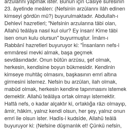
arzularını yapmak ister. Bunun için Câsiye sûresinin
23. âyetinde meâlen: (Nefsinin arzûlarını ilâh edinen
kimseyi gördün mü?) buyurulmaktadır. Abdullah-ı
Dehlevî hazretleri; "Nefsinin arzularına tâbi olan,
Allahü teâlâya nasıl kul olur? Ey insan! Kime tâbi
isen onun kulu olursun" buyurmuştur. İmâm-ı
Rabbânî hazretleri buyuruyor ki: "İnsanların nefs-i
emmâresi mevki almak, başa geçmek
sevdâsındadır. Onun bütün arzûsu, şef olmak,
herkesin, kendisine boyun bükmesidir. Kendinin
kimseye muhtâç olmasını, başkasının emri altına
girmesini istemez. Nefsin bu arzûları, ilah olmak,
mabûd olmak, herkesin kendine tapınmasını istemek
demektir. Allahü teâlâya ortak olmayı istemektir.
Hattâ nefs, o kadar alçaktır ki, ortaklığa râzı olmayıp,
âmir, hâkim, yalnız kendi olsun, her şey, yalnız onun
emri ile olsun ister. Hadîs-i kudsîde, Allahü teâlâ
buyuruyor ki: (Nefsine düşmanlık et! Çünkü nefsin,