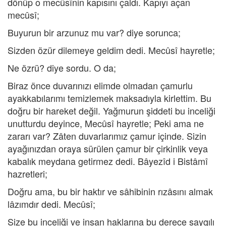
dönüp o mecûsînin kapısını çaldı. Kapıyı açan
mecûsî;
Buyurun bir arzunuz mu var? diye sorunca;
Sizden özür dilemeye geldim dedi. Mecûsî hayretle;
Ne özrü? diye sordu. O da;
Biraz önce duvarınızı elimde olmadan çamurlu
ayakkabılarımı temizlemek maksadıyla kirlettim. Bu
doğru bir hareket değil. Yağmurun şiddeti bu inceliği
unutturdu deyince, Mecûsî hayretle; Peki ama ne
zararı var? Zâten duvarlarımız çamur içinde. Sizin
ayağınızdan oraya sürülen çamur bir çirkinlik veya
kabalık meydana getirmez dedi. Bâyezîd i Bistâmî
hazretleri;
Doğru ama, bu bir haktır ve sâhibinin rızâsını almak
lâzımdır dedi. Mecûsî;
Size bu inceliği ve insan haklarına bu derece saygılı