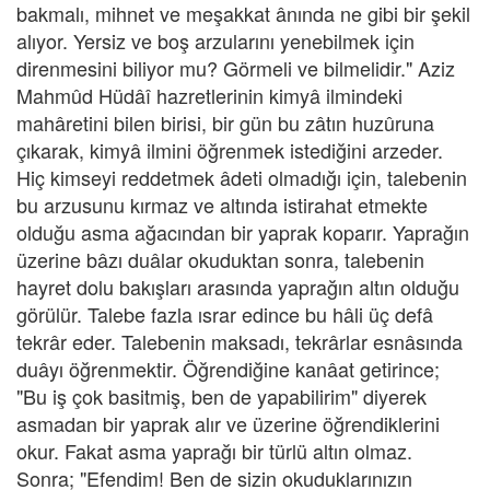
bakmalı, mihnet ve meşakkat ânında ne gibi bir şekil
alıyor. Yersiz ve boş arzularını yenebilmek için
direnmesini biliyor mu? Görmeli ve bilmelidir." Aziz
Mahmûd Hüdâî hazretlerinin kimyâ ilmindeki
mahâretini bilen birisi, bir gün bu zâtın huzûruna
çıkarak, kimyâ ilmini öğrenmek istediğini arzeder.
Hiç kimseyi reddetmek âdeti olmadığı için, talebenin
bu arzusunu kırmaz ve altında istirahat etmekte
olduğu asma ağacından bir yaprak koparır. Yaprağın
üzerine bâzı duâlar okuduktan sonra, talebenin
hayret dolu bakışları arasında yaprağın altın olduğu
görülür. Talebe fazla ısrar edince bu hâli üç defâ
tekrâr eder. Talebenin maksadı, tekrârlar esnâsında
duâyı öğrenmektir. Öğrendiğine kanâat getirince;
"Bu iş çok basitmiş, ben de yapabilirim" diyerek
asmadan bir yaprak alır ve üzerine öğrendiklerini
okur. Fakat asma yaprağı bir türlü altın olmaz.
Sonra; "Efendim! Ben de sizin okuduklarınızın