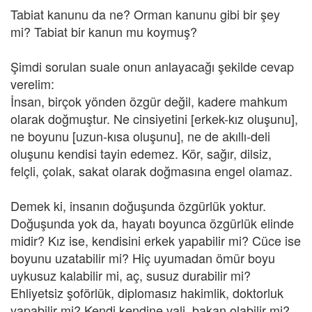
Tabiat kanunu da ne? Orman kanunu gibi bir şey
mi? Tabiat bir kanun mu koymuş?
Şimdi sorulan suale onun anlayacağı şekilde cevap
verelim:
İnsan, birçok yönden özgür değil, kadere mahkum
olarak doğmuştur. Ne cinsiyetini [erkek-kız oluşunu],
ne boyunu [uzun-kısa oluşunu], ne de akıllı-deli
oluşunu kendisi tayin edemez. Kör, sağır, dilsiz,
felçli, çolak, sakat olarak doğmasına engel olamaz.
Demek ki, insanın doğuşunda özgürlük yoktur.
Doğuşunda yok da, hayatı boyunca özgürlük elinde
midir? Kız ise, kendisini erkek yapabilir mi? Cüce ise
boyunu uzatabilir mi? Hiç uyumadan ömür boyu
uykusuz kalabilir mi, aç, susuz durabilir mi?
Ehliyetsiz şoförlük, diplomasız hakimlik, doktorluk
yapabilir mi? Kendi kendine vali, bakan olabilir mi?