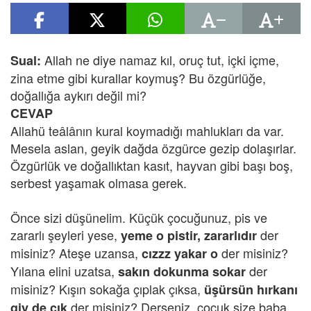
Allah ne diye namaz kıl, oruç tut, içki içme,
Sual:
zina etme gibi kurallar koymuş? Bu özgürlüğe,
doğallığa aykırı değil mi?
CEVAP
Allahü teâlânın kural koymadığı mahlukları da var.
Mesela aslan, geyik dağda özgürce gezip dolaşırlar.
Özgürlük ve doğallıktan kasıt, hayvan gibi başı boş,
serbest yaşamak olmasa gerek.
Önce sizi düşünelim. Küçük çocuğunuz, pis ve
zararlı şeyleri yese,
der
yeme o pistir, zararlıdır
misiniz? Ateşe uzansa,
der misiniz?
cızzz yakar o
Yılana elini uzatsa,
der
sakın dokunma sokar
misiniz? Kışın sokağa çıplak çıksa,
üşürsün hırkanı
der misiniz? Derseniz, çocuk size baba
giy de çık