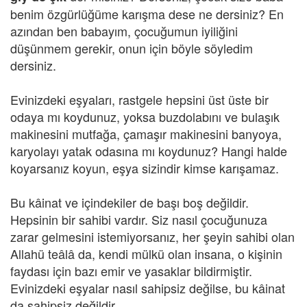
benim özgürlüğüme karışma dese ne dersiniz? En
azından ben babayım, çocuğumun iyiliğini
düşünmem gerekir, onun için böyle söyledim
dersiniz.
Evinizdeki eşyaları, rastgele hepsini üst üste bir
odaya mı koydunuz, yoksa buzdolabını ve bulaşık
makinesini mutfağa, çamaşır makinesini banyoya,
karyolayı yatak odasına mı koydunuz? Hangi halde
koyarsanız koyun, eşya sizindir kimse karışamaz.
Bu kâinat ve içindekiler de başı boş değildir.
Hepsinin bir sahibi vardır. Siz nasıl çocuğunuza
zarar gelmesini istemiyorsanız, her şeyin sahibi olan
Allahü teâlâ da, kendi mülkü olan insana, o kişinin
faydası için bazı emir ve yasaklar bildirmiştir.
Evinizdeki eşyalar nasıl sahipsiz değilse, bu kâinat
da sahipsiz değildir.