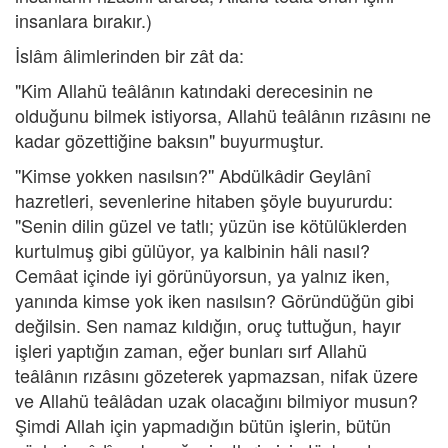
insanlara bırakır.)
İslâm âlimlerinden bir zât da:
"Kim Allahü teâlânın katındaki derecesinin ne
olduğunu bilmek istiyorsa, Allahü teâlânın rızâsını ne
kadar gözettiğine baksın" buyurmuştur.
''Kimse yokken nasılsın?'' Abdülkâdir Geylânî
hazretleri, sevenlerine hitaben şöyle buyururdu:
"Senin dilin güzel ve tatlı; yüzün ise kötülüklerden
kurtulmuş gibi gülüyor, ya kalbinin hâli nasıl?
Cemâat içinde iyi görünüyorsun, ya yalnız iken,
yanında kimse yok iken nasılsın? Göründüğün gibi
değilsin. Sen namaz kıldığın, oruç tuttuğun, hayır
işleri yaptığın zaman, eğer bunları sırf Allahü
teâlânın rızâsını gözeterek yapmazsan, nifak üzere
ve Allahü teâlâdan uzak olacağını bilmiyor musun?
Şimdi Allah için yapmadığın bütün işlerin, bütün