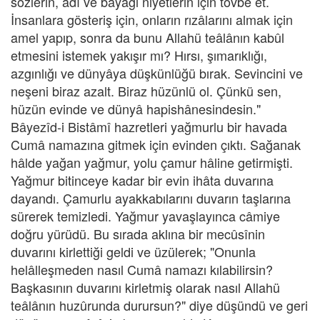
sözlerin, âdî ve bayağı niyetlerin için tövbe et.
İnsanlara gösteriş için, onların rızâlarını almak için
amel yapıp, sonra da bunu Allahü teâlânın kabûl
etmesini istemek yakışır mı? Hırsı, şımarıklığı,
azgınlığı ve dünyâya düşkünlüğü bırak. Sevincini ve
neşeni biraz azalt. Biraz hüzünlü ol. Çünkü sen,
hüzün evinde ve dünyâ hapishânesindesin."
Bâyezîd-i Bistâmî hazretleri yağmurlu bir havada
Cumâ namazına gitmek için evinden çıktı. Sağanak
hâlde yağan yağmur, yolu çamur hâline getirmişti.
Yağmur bitinceye kadar bir evin ihâta duvarına
dayandı. Çamurlu ayakkabılarını duvarın taşlarına
sürerek temizledi. Yağmur yavaşlayınca câmiye
doğru yürüdü. Bu sırada aklına bir mecûsînin
duvarını kirlettiği geldi ve üzülerek; "Onunla
helâlleşmeden nasıl Cumâ namazı kılabilirsin?
Başkasının duvarını kirletmiş olarak nasıl Allahü
teâlânın huzûrunda durursun?" diye düşündü ve geri