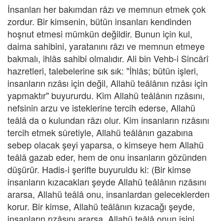
İnsanları her bakımdan râzı ve memnun etmek çok
zordur. Bir kimsenin, bütün insanları kendinden
hoşnut etmesi mümkün değildir. Bunun için kul,
daima sahibini, yaratanını râzı ve memnun etmeye
bakmalı, ihlâs sahibi olmalıdır. Ali bin Vehb-i Sincârî
hazretleri, talebelerine sık sık: "İhlâs; bütün işleri,
insanların rızâsı için değil, Allahü teâlânın rızâsı için
yapmaktır" buyururdu. Kim Allahü teâlânın rızâsını,
nefsinin arzu ve isteklerine tercih ederse, Allahü
teâlâ da o kulundan râzı olur. Kim insanların rızâsını
tercih etmek sûretiyle, Allahü teâlânın gazabına
sebep olacak şeyi yaparsa, o kimseye hem Allahü
teâlâ gazab eder, hem de onu insanların gözünden
düşürür. Hadis-i şerifte buyuruldu ki: (Bir kimse
insanların kızacakları şeyde Allahü teâlânın rızâsını
ararsa, Allahü teâlâ onu, insanlardan geleceklerden
korur. Bir kimse, Allahü teâlânın kızacağı şeyde,
insanların rızâsını ararsa, Allahü teâlâ onun işini