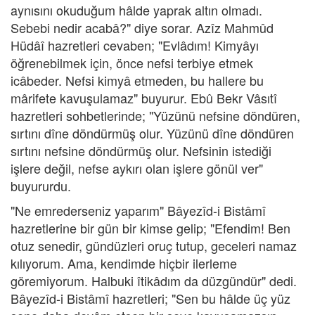
aynısını okuduğum hâlde yaprak altın olmadı.
Sebebi nedir acabâ?" diye sorar. Azîz Mahmûd
Hüdâî hazretleri cevaben; "Evlâdım! Kimyâyı
öğrenebilmek için, önce nefsi terbiye etmek
icâbeder. Nefsi kimyâ etmeden, bu hallere bu
mârifete kavuşulamaz" buyurur. Ebû Bekr Vâsıtî
hazretleri sohbetlerinde; "Yüzünü nefsine döndüren,
sırtını dîne döndürmüş olur. Yüzünü dîne döndüren
sırtını nefsine döndürmüş olur. Nefsinin istediği
işlere değil, nefse aykırı olan işlere gönül ver"
buyururdu.
"Ne emrederseniz yaparım" Bâyezîd-i Bistâmî
hazretlerine bir gün bir kimse gelip; "Efendim! Ben
otuz senedir, gündüzleri oruç tutup, geceleri namaz
kılıyorum. Ama, kendimde hiçbir ilerleme
göremiyorum. Halbuki îtikâdım da düzgündür" dedi.
Bâyezîd-i Bistâmî hazretleri; "Sen bu hâlde üç yüz