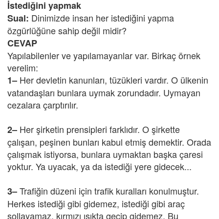
İstediğini yapmak
Dinimizde insan her istediğini yapma
Sual:
özgürlüğüne sahip değil midir?
CEVAP
Yapılabilenler ve yapılamayanlar var. Birkaç örnek
verelim:
Her devletin kanunları, tüzükleri vardır. O ülkenin
1–
vatandaşları bunlara uymak zorundadır. Uymayan
cezalara çarptırılır.
Her şirketin prensipleri farklıdır. O şirkette
2–
çalışan, peşinen bunları kabul etmiş demektir. Orada
çalışmak istiyorsa, bunlara uymaktan başka çaresi
yoktur. Ya uyacak, ya da istediği yere gidecek...
Trafiğin düzeni için trafik kuralları konulmuştur.
3–
Herkes istediği gibi gidemez, istediği gibi araç
sollayamaz, kırmızı ışıkta geçip gidemez. Bu