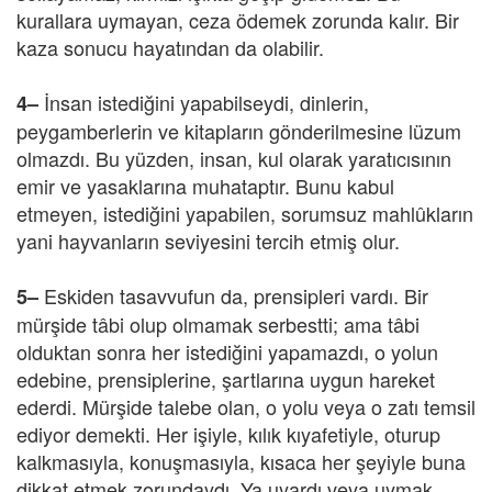
kurallara uymayan, ceza ödemek zorunda kalır. Bir
kaza sonucu hayatından da olabilir.
İnsan istediğini yapabilseydi, dinlerin,
4–
peygamberlerin ve kitapların gönderilmesine lüzum
olmazdı. Bu yüzden, insan, kul olarak yaratıcısının
emir ve yasaklarına muhataptır. Bunu kabul
etmeyen, istediğini yapabilen, sorumsuz mahlûkların
yani hayvanların seviyesini tercih etmiş olur.
Eskiden tasavvufun da, prensipleri vardı. Bir
5–
mürşide tâbi olup olmamak serbestti; ama tâbi
olduktan sonra her istediğini yapamazdı, o yolun
edebine, prensiplerine, şartlarına uygun hareket
ederdi. Mürşide talebe olan, o yolu veya o zatı temsil
ediyor demekti. Her işiyle, kılık kıyafetiyle, oturup
kalkmasıyla, konuşmasıyla, kısaca her şeyiyle buna
dikkat etmek zorundaydı. Ya uyardı veya uymak