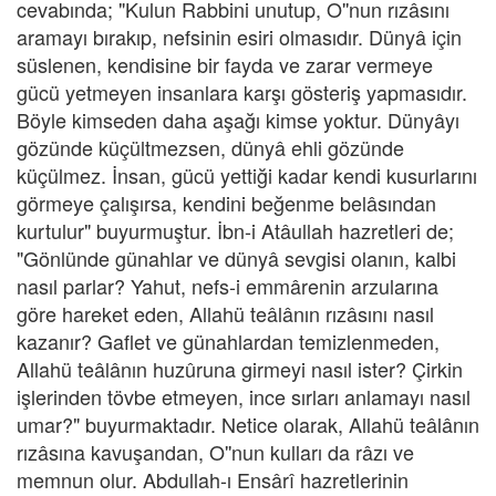
cevabında; "Kulun Rabbini unutup, O''nun rızâsını
aramayı bırakıp, nefsinin esiri olmasıdır. Dünyâ için
süslenen, kendisine bir fayda ve zarar vermeye
gücü yetmeyen insanlara karşı gösteriş yapmasıdır.
Böyle kimseden daha aşağı kimse yoktur. Dünyâyı
gözünde küçültmezsen, dünyâ ehli gözünde
küçülmez. İnsan, gücü yettiği kadar kendi kusurlarını
görmeye çalışırsa, kendini beğenme belâsından
kurtulur" buyurmuştur. İbn-i Atâullah hazretleri de;
"Gönlünde günahlar ve dünyâ sevgisi olanın, kalbi
nasıl parlar? Yahut, nefs-i emmârenin arzularına
göre hareket eden, Allahü teâlânın rızâsını nasıl
kazanır? Gaflet ve günahlardan temizlenmeden,
Allahü teâlânın huzûruna girmeyi nasıl ister? Çirkin
işlerinden tövbe etmeyen, ince sırları anlamayı nasıl
umar?" buyurmaktadır. Netice olarak, Allahü teâlânın
rızâsına kavuşandan, O''nun kulları da râzı ve
memnun olur. Abdullah-ı Ensârî hazretlerinin