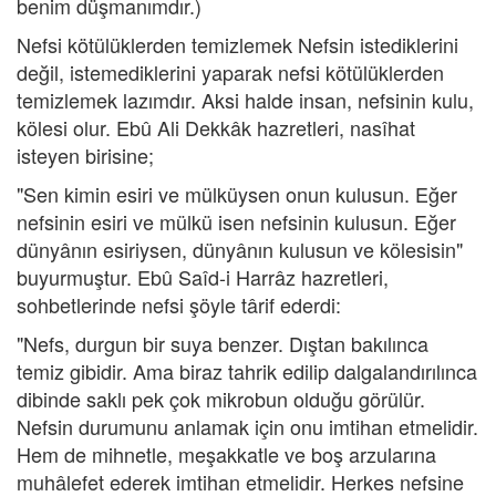
benim düşmanımdır.)
Nefsi kötülüklerden temizlemek Nefsin istediklerini
değil, istemediklerini yaparak nefsi kötülüklerden
temizlemek lazımdır. Aksi halde insan, nefsinin kulu,
kölesi olur. Ebû Ali Dekkâk hazretleri, nasîhat
isteyen birisine;
"Sen kimin esiri ve mülküysen onun kulusun. Eğer
nefsinin esiri ve mülkü isen nefsinin kulusun. Eğer
dünyânın esiriysen, dünyânın kulusun ve kölesisin"
buyurmuştur. Ebû Saîd-i Harrâz hazretleri,
sohbetlerinde nefsi şöyle târif ederdi:
"Nefs, durgun bir suya benzer. Dıştan bakılınca
temiz gibidir. Ama biraz tahrik edilip dalgalandırılınca
dibinde saklı pek çok mikrobun olduğu görülür.
Nefsin durumunu anlamak için onu imtihan etmelidir.
Hem de mihnetle, meşakkatle ve boş arzularına
muhâlefet ederek imtihan etmelidir. Herkes nefsine