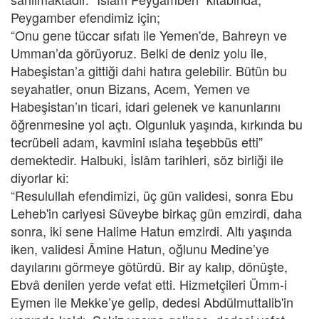
Peygamber efendimiz için;
“Onu gene tüccar sıfatı ile Yemen'de, Bahreyn ve
Umman’da görüyoruz. Belki de deniz yolu ile,
Habeşistan’a gittiği dahi hatıra gelebilir. Bütün bu
seyahatler, onun Bizans, Acem, Yemen ve
Habeşistan’ın ticari, idari gelenek ve kanunlarını
öğrenmesine yol açtı. Olgunluk yaşında, kırkında bu
tecrübeli adam, kavmini ıslaha teşebbüs etti”
demektedir. Halbuki, İslâm tarihleri, söz birliği ile
diyorlar ki:
“Resulullah efendimizi, üç gün validesi, sonra Ebu
Leheb'in cariyesi Süveybe birkaç gün emzirdi, daha
sonra, iki sene Halime Hatun emzirdi. Altı yaşında
iken, validesi Âmine Hatun, oğlunu Medine’ye
dayılarını görmeye götürdü. Bir ay kalıp, dönüşte,
Ebvâ denilen yerde vefat etti. Hizmetçileri Ümm-i
Eymen ile Mekke’ye gelip, dedesi Abdülmuttalib'in