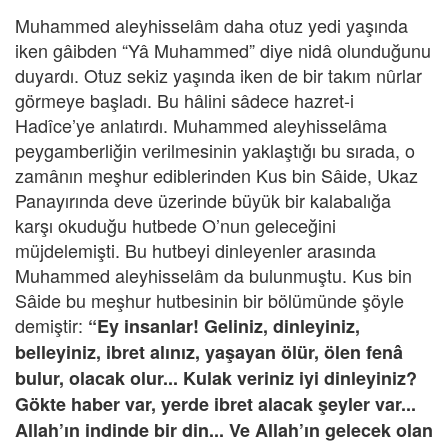
Muhammed aleyhisselâm daha otuz yedi yaşında
iken gâibden “Yâ Muhammed” diye nidâ olunduğunu
duyardı. Otuz sekiz yaşında iken de bir takım nûrlar
görmeye başladı. Bu hâlini sâdece hazret-i
Hadîce’ye anlatırdı. Muhammed aleyhisselâma
peygamberliğin verilmesinin yaklaştığı bu sırada, o
zamânın meşhur ediblerinden Kus bin Sâide, Ukaz
Panayırında deve üzerinde büyük bir kalabalığa
karşı okuduğu hutbede O’nun geleceğini
müjdelemişti. Bu hutbeyi dinleyenler arasında
Muhammed aleyhisselâm da bulunmuştu. Kus bin
Sâide bu meşhur hutbesinin bir bölümünde şöyle
demiştir:
“Ey insanlar! Geliniz, dinleyiniz,
belleyiniz, ibret alınız, yaşayan ölür, ölen fenâ
bulur, olacak olur... Kulak veriniz iyi dinleyiniz?
Gökte haber var, yerde ibret alacak şeyler var...
Allah’ın indinde bir din... Ve Allah’ın gelecek olan