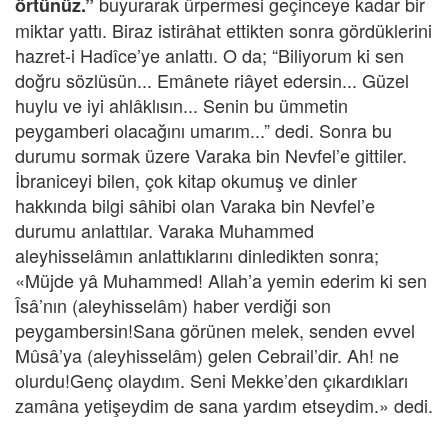
buyurarak ürpermesi geçinceye kadar bir
örtünüz.”
miktar yattı. Biraz istirâhat ettikten sonra gördüklerini
hazret-i Hadîce’ye anlattı. O da; “Biliyorum ki sen
doğru sözlüsün... Emânete riâyet edersin... Güzel
huylu ve iyi ahlâklısın... Senin bu ümmetin
peygamberi olacağını umarım...” dedi. Sonra bu
durumu sormak üzere Varaka bin Nevfel’e gittiler.
İbraniceyi bilen, çok kitap okumuş ve dinler
hakkında bilgi sâhibi olan Varaka bin Nevfel’e
durumu anlattılar. Varaka Muhammed
aleyhisselâmın anlattıklarını dinledikten sonra;
«Müjde yâ Muhammed! Allah’a yemin ederim ki sen
Îsâ’nın (aleyhisselâm) haber verdiği son
peygambersin!Sana görünen melek, senden evvel
Mûsâ’ya (aleyhisselâm) gelen Cebrail’dir. Ah! ne
olurdu!Genç olaydım. Seni Mekke’den çıkardıkları
zamâna yetişeydim de sana yardım etseydim.» dedi.