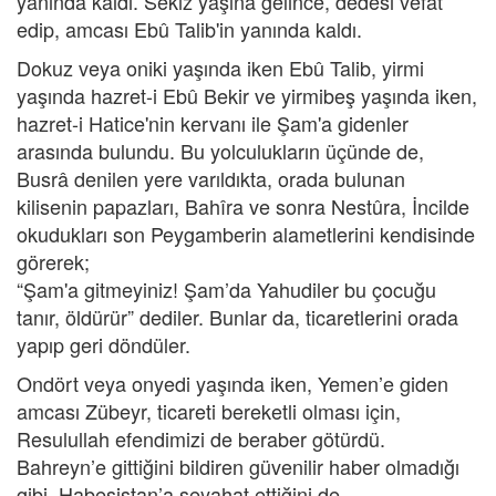
yanında kaldı. Sekiz yaşına gelince, dedesi vefat
edip, amcası Ebû Talib'in yanında kaldı.
Dokuz veya oniki yaşında iken Ebû Talib, yirmi
yaşında hazret-i Ebû Bekir ve yirmibeş yaşında iken,
hazret-i Hatice'nin kervanı ile Şam'a gidenler
arasında bulundu. Bu yolculukların üçünde de,
Busrâ denilen yere varıldıkta, orada bulunan
kilisenin papazları, Bahîra ve sonra Nestûra, İncilde
okudukları son Peygamberin alametlerini kendisinde
görerek;
“Şam'a gitmeyiniz! Şam’da Yahudiler bu çocuğu
tanır, öldürür” dediler. Bunlar da, ticaretlerini orada
yapıp geri döndüler.
Ondört veya onyedi yaşında iken, Yemen’e giden
amcası Zübeyr, ticareti bereketli olması için,
Resulullah efendimizi de beraber götürdü.
Bahreyn’e gittiğini bildiren güvenilir haber olmadığı
gibi, Habeşistan’a seyahat ettiğini de,