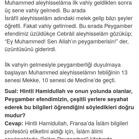
Muhammed aleyhisselâma ilk vahiy geldikten sonra
üç sene vahiy gelmedi. Bu arada
İsrâfîl aleyhisselâm adındaki melek gelip bâzı şeyler
öğretti. Fakat vahiy getirmedi. Bu sırada Peygamber
efendimiz üzüldükçe Cebrâil aleyhisselâm gözüküp;
“Ey Muhammed! Sen Allah’ın peygamberisin!” der,
üzüntüsünü giderirdi.
İlk vahyin gelmesiyle peygamberliği duyulmaya
başlayan Muhammed aleyhisselâmın tebliğinin 13
senesi Mekke, 10 senesi de Medîne’de geçti.
Sual: Hintli Hamidullah ve onun yolunda olanlar,
Peygamber efendimizin, çeşitli yerlere seyahat
ederek bu bilgileri öğrendiğini söyledikleri doğru
mudur?
Hintli Hamidullah, Fransa’da İslâm bilgileri
Cevap:
profesörü etiketini aldığı için, İslâm âlimi
sanılmaktadır. "İslâm Peygamberi" kitabında,