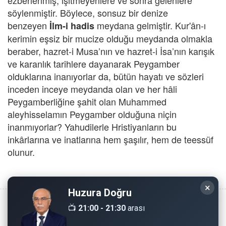
ezberlenmiş, işitmeyenlere ve sonra gelenlere
söylenmiştir. Böylece, sonsuz bir denize
benzeyen
meydana gelmiştir. Kur'ân-ı
İlm-i hadis
kerimin eşsiz bir mucize olduğu meydanda olmakla
beraber, hazret-i Musa’nın ve hazret-i İsa’nın karışık
ve karanlık tarihlere dayanarak Peygamber
olduklarına inanıyorlar da, bütün hayatı ve sözleri
inceden inceye meydanda olan ve her hâli
Peygamberliğine şahit olan Muhammed
aleyhisselamın Peygamber olduğuna niçin
inanmıyorlar? Yahudilerle Hristiyanların bu
inkârlarına ve inatlarına hem şaşılır, hem de teessüf
olunur.
×
Huzura Doğru
📺
21:00 - 21:30
arası