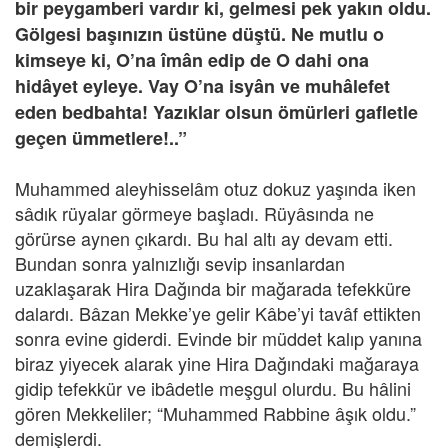
bir peygamberi vardır ki, gelmesi pek yakın oldu.
Gölgesi başınızın üstüne düştü. Ne mutlu o
kimseye ki, O’na îmân edip de O dahi ona
hidâyet eyleye. Vay O’na isyân ve muhâlefet
eden bedbahta! Yazıklar olsun ömürleri gafletle
geçen ümmetlere!..”
Muhammed aleyhisselâm otuz dokuz yaşında iken
sâdık rüyalar görmeye başladı. Rüyâsında ne
görürse aynen çıkardı. Bu hal altı ay devam etti.
Bundan sonra yalnızlığı sevip insanlardan
uzaklaşarak Hira Dağında bir mağarada tefekküre
dalardı. Bâzan Mekke’ye gelir Kâbe’yi tavâf ettikten
sonra evine giderdi. Evinde bir müddet kalıp yanına
biraz yiyecek alarak yine Hira Dağındaki mağaraya
gidip tefekkür ve ibâdetle meşgul olurdu. Bu hâlini
gören Mekkeliler; “Muhammed Rabbine âşık oldu.”
demişlerdi.