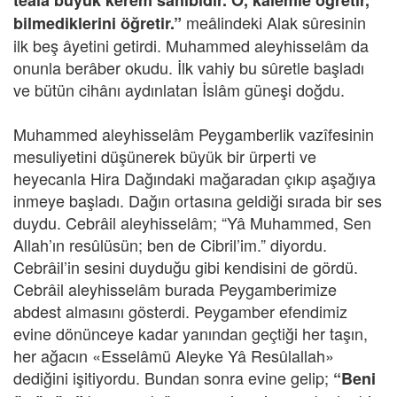
teâlâ büyük kerem sâhibidir. O, kalemle öğretir,
meâlindeki Alak sûresinin
bilmediklerini öğretir.”
ilk beş âyetini getirdi. Muhammed aleyhisselâm da
onunla berâber okudu. İlk vahiy bu sûretle başladı
ve bütün cihânı aydınlatan İslâm güneşi doğdu.
Muhammed aleyhisselâm Peygamberlik vazîfesinin
mesuliyetini düşünerek büyük bir ürperti ve
heyecanla Hira Dağındaki mağaradan çıkıp aşağıya
inmeye başladı. Dağın ortasına geldiği sırada bir ses
duydu. Cebrâil aleyhisselâm; “Yâ Muhammed, Sen
Allah’ın resûlüsün; ben de Cibril’im.” diyordu.
Cebrâil’in sesini duyduğu gibi kendisini de gördü.
Cebrâil aleyhisselâm burada Peygamberimize
abdest almasını gösterdi. Peygamber efendimiz
evine dönünceye kadar yanından geçtiği her taşın,
her ağacın «Esselâmü Aleyke Yâ Resûlallah»
dediğini işitiyordu. Bundan sonra evine gelip;
“Beni