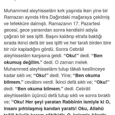
Muhammed aleyhisselâm kırk yaşında iken yine bir
Ramazan ayında Hira Dağındaki mağaraya çekilmiş
ve tefekküre dalmıştı. Ramazanın 17. Pazartesi
gecesi, gece yarısından sonra kendisini adıyla
çağıran bir ses işitti. Başını kaldırıp etrafa baktığı
sırada ikinci defâ bir ses işitti ve her tarafı birden bire
bir nûr kapladığını gördü. Sonra Cebrâil
aleyhisselâm karşısına geldi.
dedi.
“Oku!”
“Ben
dedi. O zaman melek
okumuş değilim.”
Muhammed aleyhisselâmı tutup tâkatı kesilinceye
kadar sıktı ve;
dedi. Yine;
“Oku!”
“Ben okuma
cevâbını verdi. İkinci defâ sıktı ve;
bilmem.”
“Oku!”
dedi.
dedi. Cebrâil
“Ben okuma bilmem.”
aleyhisselâm üçüncü defâ tutup sıktı ve sonra bıraktı
ve;
“Oku! Her şeyi yaratan Rabbinin ismiyle ki O,
insanı pıhtılaşmış kandan yarattı! Oku, Allahü