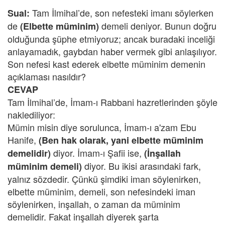
Tam İlmihal’de, son nefesteki imanı söylerken
Sual:
de
demeli deniyor. Bunun doğru
(Elbette müminim)
olduğunda şüphe etmiyoruz; ancak buradaki inceliği
anlayamadık, gaybdan haber vermek gibi anlaşılıyor.
Son nefesi kast ederek elbette müminim demenin
açıklaması nasıldır?
CEVAP
Tam İlmihal’de, İmam-ı Rabbani hazretlerinden şöyle
naklediliyor:
Mümin misin diye sorulunca, İmam-ı a'zam Ebu
Hanife,
(Ben hak olarak, yani elbette müminim
diyor. İmam-ı Şafii ise,
demelidir)
(İnşallah
diyor. Bu ikisi arasındaki fark,
müminim demeli)
yalnız sözdedir. Çünkü şimdiki iman söylenirken,
elbette müminim, demeli, son nefesindeki iman
söylenirken, inşallah, o zaman da müminim
demelidir. Fakat inşallah diyerek şarta