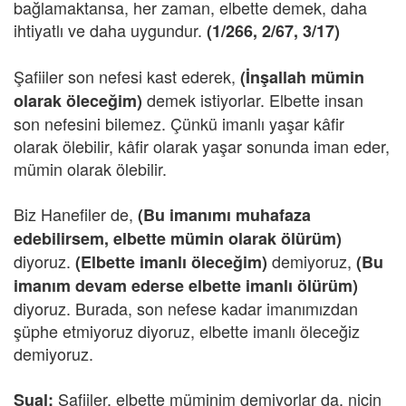
bağlamaktansa, her zaman, elbette demek, daha
ihtiyatlı ve daha uygundur.
(1/266, 2/67, 3/17)
Şafiiler son nefesi kast ederek,
(İnşallah mümin
demek istiyorlar. Elbette insan
olarak öleceğim)
son nefesini bilemez. Çünkü imanlı yaşar kâfir
olarak ölebilir, kâfir olarak yaşar sonunda iman eder,
mümin olarak ölebilir.
Biz Hanefiler de,
(Bu imanımı muhafaza
edebilirsem, elbette mümin olarak ölürüm)
diyoruz.
demiyoruz,
(Elbette imanlı öleceğim)
(Bu
imanım devam ederse elbette imanlı ölürüm)
diyoruz. Burada, son nefese kadar imanımızdan
şüphe etmiyoruz diyoruz, elbette imanlı öleceğiz
demiyoruz.
Şafiiler, elbette müminim demiyorlar da, niçin
Sual: