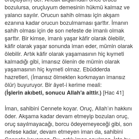
bozulursa, oruçluyum demesinin hükmü kalmaz ve
yalancı sayılır. Orucun sahih olması için akşam
ezanına kadar orucun bozulmaması şarttır. İmanın
sahih olması için de son nefeste de imanlı olmak
şarttır. Bir kimse, imanlı yaşar kâfir olarak ölebilir,
kâfir olarak yaşar sonunda iman eder, mümin olarak
ölebilir. Artık kâfir olarak yaşamasının hiç kıymeti
kalmadığı gibi, imansız ölenin de mümin olarak
yaşamasının hiç kıymeti olmaz. Ebüdderda
hazretleri, (İmansız ölmekten korkmayan imansız
ölür) buyuruyor. Bir âyet-i kerime meali:
[Hac 41]
(İşlerin akıbeti, sonucu Allah'a aittir.)
İman, sahibini Cennete koyar. Oruç, Allah’ın hakkını
öder. Akşama kadar devam etmeyip bozulan oruç,
oruç sayılmayacağı, borcu ödeyemeyeceği gibi, son
nefese kadar, devam etmeyen iman da, sahibini