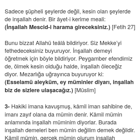
Sadece şüpheli şeylerde değil, kesin olan şeylerde
de inşallah denir. Bir âyet-i kerime meali:
[Fetih 27]
(İnşallah Mescid-i harama gireceksiniz.)
Bunu bizzat Allahü teâlâ bildiriyor. Siz Mekke’yi
fethedeceksiniz buyuruyor. İnşallah demeyi
öğretmek için böyle bildiriyor. Peygamber efendimiz
de, ölmek kesin olduğu halde, inşallah öleceğiz
diyor. Mezarlığa uğrayınca buyuruyor ki:
(Esselamü aleyküm, ey müminler diyarı, inşallah
[Müslim]
biz de sizlere ulaşacağız.)
Hakiki imana kavuşmuş, kâmil iman sahibine de,
3-
imanı zayıf olana da mümin denir. Kâmil mümin
anlamında inşallah müminim diyorlar. Burada
inşallah demeleri ben mümin değilim demek değildir.
Kâmil mümin, gerçek mümin olurum inşallah