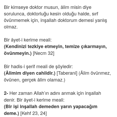
Bir kimseye doktor musun, âlim misin diye
sorulunca, doktorluğu kesin olduğu halde, sırf
övünmemek için, inşallah doktorum demesi yanlış
olmaz.
Bir âyet-i kerime meali:
(Kendinizi tezkiye etmeyin, temize çıkarmayın,
[Necm 32]
övünmeyin.)
Bir hadis-i şerif meali de şöyledir:
[Taberani] (Âlim övünmez,
(Âlimim diyen cahildir.)
övünen, gerçek âlim olamaz.)
Her zaman Allah’ın adını anmak için inşallah
2-
denir. Bir âyet-i kerime meali:
(Bir işi inşallah demeden yarın yapacağım
[Kehf 23, 24]
deme.)