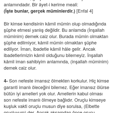
anlamındadır. Bir âyet-i kerime meali:
[Enfal 4]
(İşte bunlar, gerçek müminlerdir.)
Bir kimse kendisinin kâmil mümin olup olmadığında
şüphe etmesi yanlış değildir. Bu anlamda (İnşallah
müminim) demek caiz olur. Burada mümin olmaktan
şüphe edilmiyor, kâmil mümin olmaktan şüphe
ediliyor. İman, ibadetle kâmil hâle gelir. Ancak
ibadetlerimizin kâmil olduğunu bilemeyiz. İnşallah
kâmil iman sahibiyim anlamında, (inşallah müminim)
demek caiz olur.
Son nefeste imansız ölmekten korkulur. Hiç kimse
4-
garanti imanlı öleceğini bilemez. Eğer imansız ölürse
bütün iyi amelleri yok olur. Amellerin kabul olması
son nefeste imanlı ölmeye bağlıdır. Oruçlu kimseye
kuşluk vakti oruçlu musun diye sorulsa, (Elbette
oruçluyum) der. Ancak akşamdan önce orucu