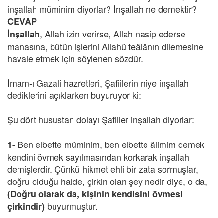
inşallah müminim diyorlar? İnşallah ne demektir?
CEVAP
,
Allah izin verirse, Allah nasip ederse
İnşallah
manasına, bütün işlerini Allahü teâlânın dilemesine
havale etmek için söylenen sözdür.
İmam-ı Gazali hazretleri, Şafiilerin niye inşallah
dediklerini açıklarken buyuruyor ki:
Şu dört husustan dolayı Şafiiler inşallah diyorlar:
Ben elbette müminim, ben elbette âlimim demek
1-
kendini övmek sayılmasından korkarak inşallah
demişlerdir. Çünkü hikmet ehli bir zata sormuşlar,
doğru olduğu halde, çirkin olan şey nedir diye, o da,
(Doğru olarak da, kişinin kendisini övmesi
buyurmuştur.
çirkindir)