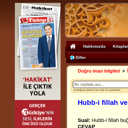
Hakkımızda
Kitaplar
Diller
Doğru iman bilgileri
>
Aradığınız kelime sarı renk ile işaretlenir.
Hubb-i fillah ve
Sual:
Hubb-i fillah bu
CEVAP