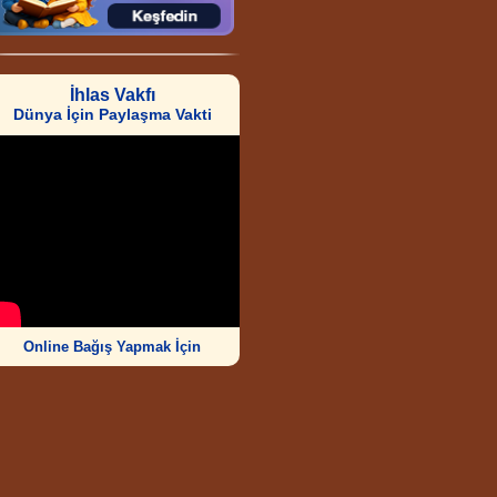
İhlas Vakfı
Dünya İçin Paylaşma Vakti
Online Bağış Yapmak İçin