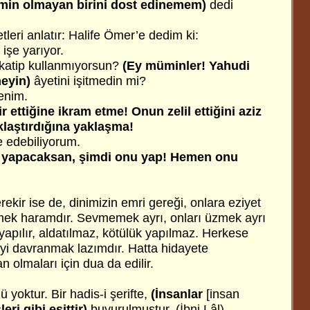
min olmayan birini dost edinemem)
dedi
leri anlatır: Halife Ömer’e dedim ki:
 işe yarıyor.
 katip kullanmıyorsun?
(Ey müminler! Yahudi
meyin)
âyetini işitmedin mi?
benim.
ir ettiğine ikram etme! Onun zelil ettiğini aziz
klaştırdığına yaklaşma!
e edebiliyorum.
ne yapacaksan, şimdi onu yap! Hemen onu
ekir ise de, dinimizin emri gereği, onlara eziyet
itmek haramdır. Sevmemek ayrı, onları üzmek ayrı
 yapılır, aldatılmaz, kötülük yapılmaz. Herkese
iyi davranmak lazımdır. Hatta hidayete
olmaları için dua da edilir.
 yoktur. Bir hadis-i şerifte,
(İnsanlar
[insan
leri gibi eşittir)
buyurulmuştur. (İbni Lâl)