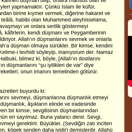
kâfirleri düşman bilip, onlara mahsus olan ve
şeyleri yapmamaktır. Çünkü İslam ile küfür,
nlardan birine kıymet vermek, diğerine hakaret ve
ü teâlâ, habibi olan Muhammed aleyhisselama,
savaşmayı ve onlara sertlik göstermeyi
â, kâfirlerin, kendi düşmanı ve Peygamberinin
ldiriyor. Allah’ın düşmanlarını sevmek ve onlarla
ah’a düşman olmaya sürükler. Bir kimse, kendini
lime-i tevhidi söyleyip, inanıyorum der. Namaz
Halbuki, bilmez ki, böyle, [Allah’ın dostlarını
 düşmanlarını “şu iyilikleri de var” diye
reketleri, onun imanını temelinden götürür.
etleri buyurdu ki:
tlarını sevmeyi, düşmanlarına düşmanlık etmeyi
e düşmanlık, âşıkların elinde ve iradesinde
yen bir kimse, sevgilisinin düşmanlarından
n eri sayılmaz. Buna yalancı denir. Sevgi,
evmeyi gerektirir. Büyükler, (Sevdiğin zatı inciten
, köpek senden daha iyidir) demişlerdir. Allahü