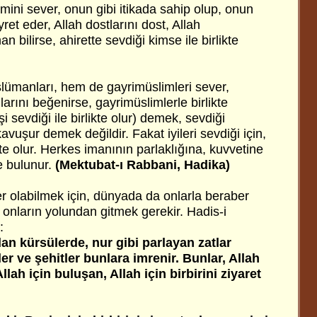
ümini sever, onun gibi itikada sahip olup, onun
et eder, Allah dostlarını dost, Allah
 bilirse, ahirette sevdiği kimse ile birlikte
ümanları, hem de gayrimüslimleri sever,
larını beğenirse, gayrimüslimlerle birlikte
 sevdiği ile birlikte olur) demek, sevdiği
vuşur demek değildir. Fakat iyileri sevdiği için,
kte olur. Herkes imanının parlaklığına, kuvvetine
e bulunur.
(Mektubat-ı Rabbani, Hadika)
ber olabilmek için, dünyada da onlarla beraber
onların yolundan gitmek gerekir. Hadis-i
:
dan kürsülerde, nur gibi parlayan zatlar
r ve şehitler bunlara imrenir. Bunlar, Allah
Allah için buluşan, Allah için birbirini ziyaret