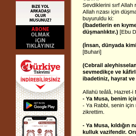
Sevdiklerini sırf Allah
Allah rızası için düşm
buyuruldu ki:
(İbadetlerin en kıyme
düşmanlıktır.)
[Ebu D
(İnsan, dünyada kimi
[Buhari]
(Cebrail aleyhisselam
sevmedikçe ve kâfirle
ibadetiniz, hayrat v
Allahü teâlâ, Hazret-i
- Ya Musa, benim içi
- Ya Rabbi, senin için
zikrettim.
- Ya Musa, kıldığın 
kulluk vazifendir. O