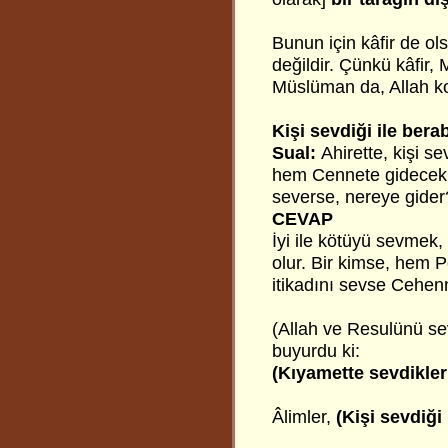
Bunun için kâfir de ol
değildir. Çünkü kâfir,
Müslüman da, Allah ko
Kişi sevdiği ile bera
Sual:
Ahirette, kişi s
hem Cennete gidecek 
severse, nereye gider
CEVAP
İyi ile kötüyü sevmek, 
olur. Bir kimse, hem 
itikadını sevse Cehen
(Allah ve Resulünü se
buyurdu ki:
(Kıyamette sevdikler
Âlimler,
(Kişi sevdiği 