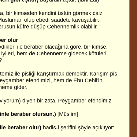
sa, bir kimseden kendini üstün görmek caiz
 Müslüman olup ebedi saadete kavuşabilir,
rusun küfre düşüp Cehennemlik olabilir.
ber olur
evdikleri ile beraber olacağına göre, bir kimse,
iyileri, hem de Cehenneme gidecek kötüleri
?
temiz ile pisliği karıştırmak demektir. Karışım pis
Peygamber efendimizi, hem de Ebu Cehil'in
neme gider.
viyorum) diyen bir zata, Peygamber efendimiz
inle beraber olursun.)
[Müslim]
ile beraber olur)
hadis-i şerifini şöyle açıklıyor: