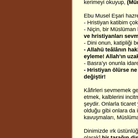
kerimeyi okuyup,
(Mü
Ebu Musel Eşari hazret
- Hristiyan katibim çok
- Niçin, bir Müslüman
ve hristiyanları sev
- Dini onun, katipliği 
- Allahü teâlânın hak
eyleme! Allah’ın uza
- Basra’yı onunla idar
- Hristiyan ölürse 
değiştir!
Kâfirleri sevmemek ger
etmek, kalblerini inc
şeydir. Onlarla ticaret
olduğu gibi onlara da 
kavuşmaları, Müslüman 
Dinimizde ırk üstünlüğü
olarak]
bir tarağın diş