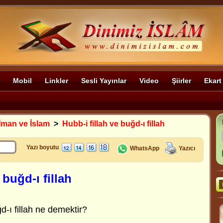
Mobil
Linkler
Sesli Yayınlar
Video
Şiirler
Ekart
İman ve İslam
>
Hubb-i fillah ve buğd-ı fillah
Yazı boyutu
WhatsApp
Yazıcı
 buğd-ı fillah
ğd-ı fillah ne demektir?