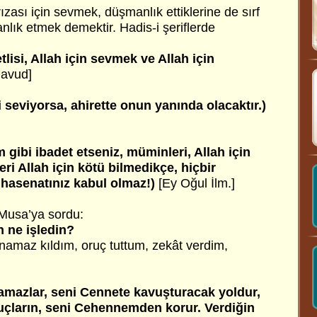
 rızası için sevmek, düşmanlık ettiklerine de sırf
anlık etmek demektir. Hadis-i şeriflerde
tlisi, Allah için sevmek ve Allah için
avud]
 seviyorsa, ahirette onun yanında olacaktır.)
 gibi ibadet etseniz, müminleri, Allah için
ri Allah için kötü bilmedikçe, hiçbir
e hasenatınız kabul olmaz!)
[Ey Oğul İlm.]
 Musa’ya sordu:
n ne işledin?
 namaz kıldım, oruç tuttum, zekât verdim,
namazlar, seni Cennete kavuşturacak yoldur,
ruçların, seni Cehennemden korur. Verdiğin