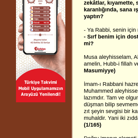
zekâtlar, kıyamette, 
karanlığında, sana ış
yaptın?
- Ya Rabbi, senin içi
- Sırf benim için do
mi?
Musa aleyhisselam, Al
amelin, Hubb-i fillah 
Masumiyye)
İmam-ı Rabbani hazret
Muhammed aleyhissel
lazımdır. Tam ve olgu
düşman bilip sevmemek
zıt şeyin sevgisi bir 
muhaldir. Yani iki zıdd
(1/165)