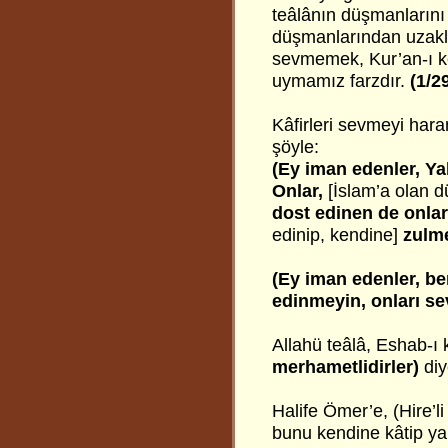
teâlânın düşmanlarını 
düşmanlarından uzakla
sevmemek, Kur’an-ı ke
uymamız farzdır.
(1/2
Kâfirleri sevmeyi har
şöyle:
(Ey iman edenler, Ya
Onlar,
[İslam’a olan d
dost edinen de onla
edinip, kendine]
zulme
(Ey iman edenler, be
edinmeyin, onları s
Allahü teâlâ, Eshab-ı 
merhametlidirler)
diy
Halife Ömer’e, (Hire’li
bunu kendine kâtip yap