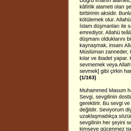
Doğru imanın alameti, 
kâfirlik alameti olan 
birbirinin aksidir. Bu
kötülemek olur. Allah
İslam düşmanları ile 
emrediyor. Allahü teâl
düşmanı olduklarını bi
kaynaşmak, insanı All
Müslüman zanneder, Ke
kılar ve ibadet yapar. 
sevmemek veya Allah’ın
sevmek] gibi çirkin ha
(1/163)
Muhammed Masum hazr
Sevgi, sevgilinin dos
gerektirir. Bu sevgi v
değildir. Seviyorum di
uzaklaşmadıkça sözünü
sevgilinin her şeyini s
kimseye gücenmez isen