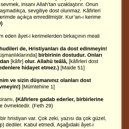
sevmek, insanı Allah’tan uzaklaştırır. Onun
şmadıkça, sevgiliye dost olunmaz. Kâfirleri
rimde açıkça emredilmiştir. Kur’an-ı kerime
9)
am eden âyet-i kerimelerden birkaçının meali
hudileri de, Hristiyanları da dost edinmeyin!
üşmanlıklarında]
birbirinin dostudur. Onları
rdan
[kâfir]
olur. Allahü teâlâ,
[kâfirleri dost
denlere hidayet etmez.)
[Maide 51]
nim ve sizin düşmanınız olanları dost
evmeyin!)
[Mümtehine 1]
kiramı,
(Kâfirlere gadab ederler, birbirlerine
e övmektedir. (Feth 29)
 bir hristiyan var. Çok zeki, yazısı da çok güzel,
) dediler. Kabul etmedi. Aşağıdaki âyet-i