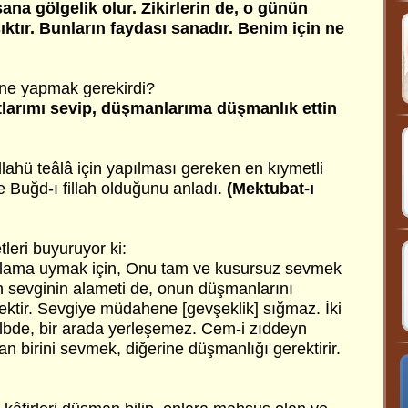
sana gölgelik olur. Zikirlerin de, o günün
ıktır. Bunların faydası sanadır. Benim için ne
n ne yapmak gerekirdi?
stlarımı sevip, düşmanlarıma düşmanlık ettin
lahü teâlâ için yapılması gereken en kıymetli
ve Buğd-ı fillah olduğunu anladı.
(Mektubat-ı
leri buyuruyor ki:
ama uymak için, Onu tam ve kusursuz sevmek
n sevginin alameti de, onun düşmanlarını
tir. Sevgiye müdahene [gevşeklik] sığmaz. İki
kalbde, bir arada yerleşemez. Cem-i zıddeyn
an birini sevmek, diğerine düşmanlığı gerektirir.