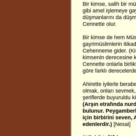
Bir kimse, salih bir m
gibi amel işlemeye gayr
düşmanlarını da düşman
Cennette olur.
Bir kimse de hem Müsl
gayrimüslimlerin itikad
Cehenneme gider. (Kişi
kimsenin derecesine ka
Cennette onlarla birli
göre farklı derecelerd
Ahirette iyilerle bera
olmak, onları sevmek, 
şeriflerde buyuruldu ki
(Arşın etrafında nur
bulunur. Peygamberle
için birbirini seven, 
edenlerdir.)
[Nesai]