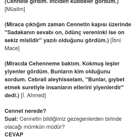
(Cennete girdim. İnciden kubbeler gördüm.)
[Müslim]
(Miraca çıktığım zaman Cennetin kapısı üzerinde
"Sadakanın sevabı on, ödünç vereninki ise on
[İbni
sekiz mislidir" yazılı olduğunu gördüm.)
Mace]
(Miracda Cehenneme baktım. Kokmuş leşler
yiyenler gördüm. Bunların kim olduğunu
sordum. Cebrail aleyhisselam, "Bunlar, gıybet
etmek suretiyle insanların etlerini yiyenlerdir"
[İ. Ahmed]
dedi.)
Cennet nerede?
Cennetin bildiğimiz gezegenlerden birinde
Sual:
olacağı mümkün müdür?
CEVAP