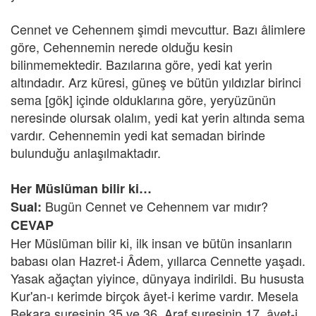
Cennet ve Cehennem şimdi mevcuttur. Bazı âlimlere
göre, Cehennemin nerede olduğu kesin
bilinmemektedir. Bazılarına göre, yedi kat yerin
altındadır. Arz küresi, güneş ve bütün yıldızlar birinci
sema [gök] içinde olduklarına göre, yeryüzünün
neresinde olursak olalım, yedi kat yerin altında sema
vardır. Cehennemin yedi kat semadan birinde
bulunduğu anlaşılmaktadır.
Her Müslüman bilir ki…
Bugün Cennet ve Cehennem var mıdır?
Sual:
CEVAP
Her Müslüman bilir ki, ilk insan ve bütün insanların
babası olan Hazret-i Âdem, yıllarca Cennette yaşadı.
Yasak ağaçtan yiyince, dünyaya indirildi. Bu hususta
Kur'an-ı kerimde birçok âyet-i kerime vardır. Mesela
Bekara suresinin 35 ve 36, Araf suresinin 17. âyet-i