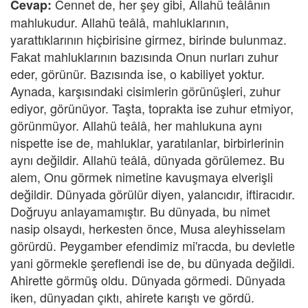
Cennet de, her şey gibi, Allahü teâlânın
Cevap:
mahlukudur. Allahü teâlâ, mahluklarının,
yarattıklarının hiçbirisine girmez, birinde bulunmaz.
Fakat mahluklarının bazısında Onun nurları zuhur
eder, görünür. Bazısında ise, o kabiliyet yoktur.
Aynada, karşısındaki cisimlerin görünüşleri, zuhur
ediyor, görünüyor. Taşta, toprakta ise zuhur etmiyor,
görünmüyor. Allahü teâlâ, her mahlukuna aynı
nispette ise de, mahluklar, yaratılanlar, birbirlerinin
aynı değildir. Allahü teâlâ, dünyada görülemez. Bu
alem, Onu görmek nimetine kavuşmaya elverişli
değildir. Dünyada görülür diyen, yalancıdır, iftiracıdır.
Doğruyu anlayamamıştır. Bu dünyada, bu nimet
nasip olsaydı, herkesten önce, Musa aleyhisselam
görürdü. Peygamber efendimiz mi'racda, bu devletle
yani görmekle şereflendi ise de, bu dünyada değildi.
Ahirette görmüş oldu. Dünyada görmedi. Dünyada
iken, dünyadan çıktı, ahirete karıştı ve gördü.