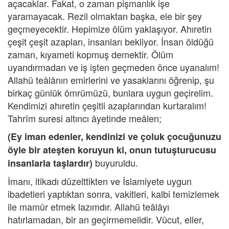
açacaklar. Fakat, o zaman pişmanlık işe
yaramayacak. Rezil olmaktan başka, ele bir şey
geçmeyecektir. Hepimize ölüm yaklaşıyor. Ahıretin
çeşit çeşit azapları, insanları bekliyor. İnsan öldüğü
zaman, kıyameti kopmuş demektir. Ölüm
uyandırmadan ve iş işten geçmeden önce uyanalım!
Allahü teâlânın emirlerini ve yasaklarını öğrenip, şu
birkaç günlük ömrümüzü, bunlara uygun geçirelim.
Kendimizi ahıretin çeşitli azaplarından kurtaralım!
Tahrîm suresi altıncı âyetinde meâlen;
(Ey iman edenler, kendinizi ve çoluk çocuğunuzu
öyle bir ateşten koruyun ki, onun tutuşturucusu
buyuruldu.
insanlarla taşlardır)
İmanı, itikadı düzelttikten ve İslamiyete uygun
ibadetleri yaptıktan sonra, vakitleri, kalbi temizlemek
ile mamûr etmek lazımdır. Allahü teâlâyı
hatırlamadan, bir an geçirmemelidir. Vücut, eller,