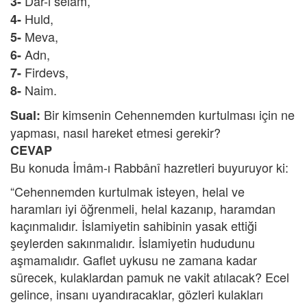
Dâr-i selam,
3-
Huld,
4-
Meva,
5-
Adn,
6-
Firdevs,
7-
Naim.
8-
Bir kimsenin Cehennemden kurtulması için ne
Sual:
yapması, nasıl hareket etmesi gerekir?
CEVAP
Bu konuda İmâm-ı Rabbânî hazretleri buyuruyor ki:
“Cehennemden kurtulmak isteyen, helal ve
haramları iyi öğrenmeli, helal kazanıp, haramdan
kaçınmalıdır. İslamiyetin sahibinin yasak ettiği
şeylerden sakınmalıdır. İslamiyetin hududunu
aşmamalıdır. Gaflet uykusu ne zamana kadar
sürecek, kulaklardan pamuk ne vakit atılacak? Ecel
gelince, insanı uyandıracaklar, gözleri kulakları