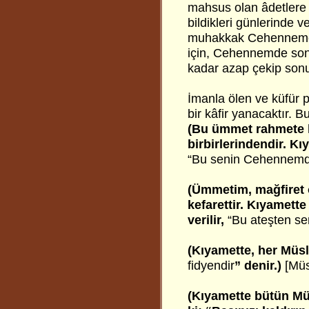
mahsus olan âdetlere 
bildikleri günlerinde v
muhakkak Cehenneme g
için, Cehennemde sons
kadar azap çekip so
İmanla ölen ve küfür 
bir kâfir yanacaktır. B
(Bu ümmet rahmete 
birbirlerindendir. Kı
“Bu senin Cehennemde
(Ümmetim, mağfiret o
kefarettir. Kıyamett
verilir,
“Bu ateşten sen
(Kıyamette, her Müslü
fidyendir
” denir.)
[Müs
(Kıyamette bütün Mü