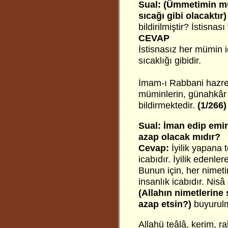
Sual:
(Ümmetimin mü
sıcağı gibi olacaktır
bildirilmiştir? İstisnas
CEVAP
İstisnasız her mümin 
sıcaklığı gibidir.
İmam-ı Rabbani hazretl
müminlerin, günahkâr
bildirmektedir.
(1/266)
Sual: İman edip emir
azap olacak mıdır?
Cevap:
İyilik yapana t
icabıdır. İyilik edenler
Bunun için, her nimeti
insanlık icabıdır. Nis
(Allahın nimetlerine
azap etsin?)
buyurulm
Allahü teâlâ, kerim, ra