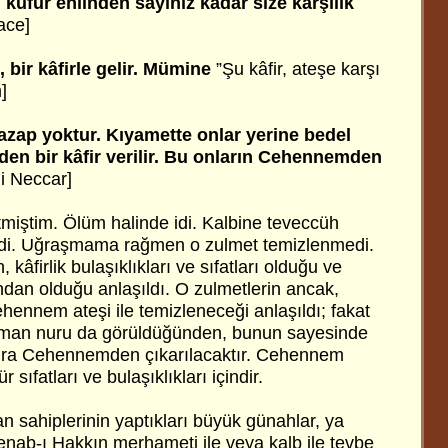
n, küfür ehlinden sayınız kadar size karşılık
ace]
 bir kâfirle gelir. Mümine
”Şu kâfir, ateşe karşı
]
zap yoktur. Kıyamette onlar yerine bedel
nden bir kâfir verilir. Bu onların Cehennemden
ni Neccar]
itmiştim. Ölüm halinde idi. Kalbine teveccüh
 idi. Uğraşmama rağmen o zulmet temizlenmedi.
, kâfirlik bulaşıklıkları ve sıfatları olduğu ve
ğından olduğu anlaşıldı. O zulmetlerin ancak,
hennem ateşi ile temizleneceği anlaşıldı; fakat
 iman nuru da görüldüğünden, bunun sayesinde
onra Cehennemden çıkarılacaktır. Cehennem
r sıfatları ve bulaşıklıkları içindir.
 sahiplerinin yaptıkları büyük günahlar, ya
enab-ı Hakkın merhameti ile veya kalb ile tevbe