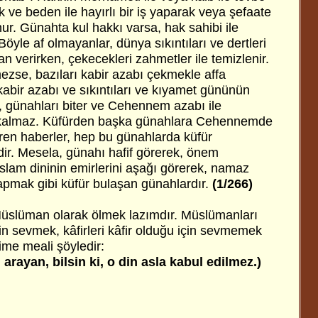
rek ve beden ile hayırlı bir iş yaparak veya şefaate
nur. Günahta kul hakkı varsa, hak sahibi ile
Böyle af olmayanlar, dünya sıkıntıları ve dertleri
an verirken, çekecekleri zahmetler ile temizlenir.
ezse, bazıları kabir azabı çekmekle affa
 kabir azabı ve sıkıntıları ve kıyamet gününün
up, günahları biter ve Cehennem azabı ile
kalmaz. Küfürden başka günahlara Cehennemde
iren haberler, hep bu günahlarda küfür
ndir. Mesela, günahı hafif görerek, önem
slam dininin emirlerini aşağı görerek, namaz
pmak gibi küfür bulaşan günahlardır.
(1/266)
Müslüman olarak ölmek lazımdır. Müslümanları
in sevmek, kâfirleri kâfir olduğu için sevmemek
rime meali şöyledir:
arayan, bilsin ki, o din asla kabul edilmez.)