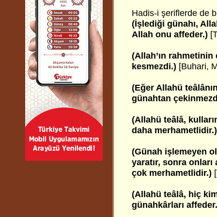
Hadis-i şeriflerde de b
(İşlediği günahı, All
Allah onu affeder.)
[
(Allah’ın rahmetinin
kesmezdi.)
[Buhari, 
(Eğer Allahü teâlânın
günahtan çekinmezd
(Allahü teâlâ, kull
daha merhametlidir.
(Günah işlemeyen ols
yaratır, sonra onları
çok merhametlidir.)
(Allahü teâlâ, hiç k
günahkârları affeder