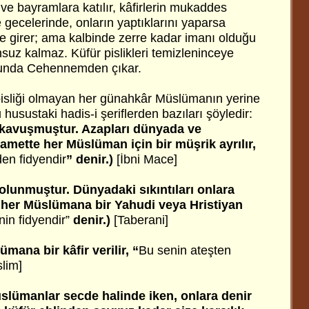
ve bayramlara katılır, kâfirlerin mukaddes
e gecelerinde, onların yaptıklarını yaparsa
irer; ama kalbinde zerre kadar imanı olduğu
uz kalmaz. Küfür pislikleri temizleninceye
nunda Cehennemden çıkar.
pisliği olmayan her günahkâr Müslümanın yerine
u husustaki hadis-i şeriflerden bazıları şöyledir:
kavuşmuştur. Azapları dünyada ve
yamette her Müslüman için bir müşrik ayrılır,
n fidyendir
” denir.)
[İbni Mace]
lunmuştur. Dünyadaki sıkıntıları onlara
e her Müslümana bir Yahudi veya Hristiyan
in fidyendir”
denir.)
[Taberani]
mana bir kâfir verilir, “
Bu senin ateşten
lim]
slümanlar secde halinde iken, onlara denir