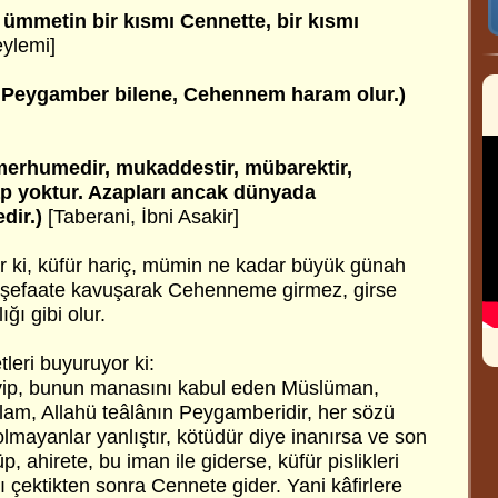
ümmetin bir kısmı Cennette, bir kısmı
ylemi]
de Peygamber bilene, Cehennem haram olur.)
erhumedir, mukaddestir, mübarektir,
ap yoktur. Azapları ancak dünyada
dir.)
[Taberani, İbni Asakir]
or ki, küfür hariç, mümin ne kadar büyük günah
 ve şefaate kavuşarak Cehenneme girmez, girse
ğı gibi olur.
leri buyuruyor ki:
eyip, bunun manasını kabul eden Müslüman,
m, Allahü teâlânın Peygamberidir, her sözü
mayanlar yanlıştır, kötüdür diye inanırsa ve son
, ahirete, bu iman ile giderse, küfür pislikleri
ı çektikten sonra Cennete gider. Yani kâfirlere