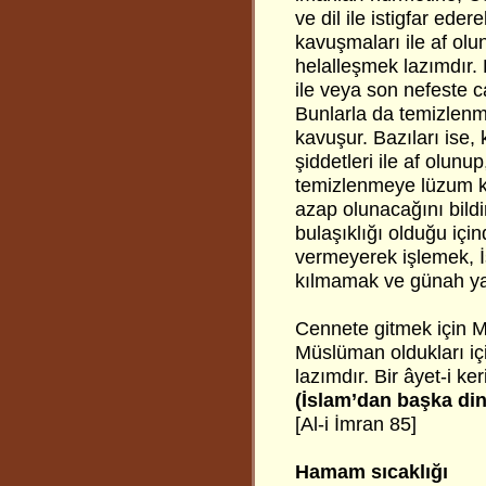
ve dil ile istigfar ede
kavuşmaları ile af olu
helalleşmek lazımdır. 
ile veya son nefeste c
Bunlarla da temizlenm
kavuşur. Bazıları ise,
şiddetleri ile af olun
temizlenmeye lüzum 
azap olunacağını bild
bulaşıklığı olduğu içi
vermeyerek işlemek, İ
kılmamak ve günah ya
Cennete gitmek için 
Müslüman oldukları iç
lazımdır. Bir âyet-i ke
(İslam’dan başka din 
[Al-i İmran 85]
Hamam sıcaklığı