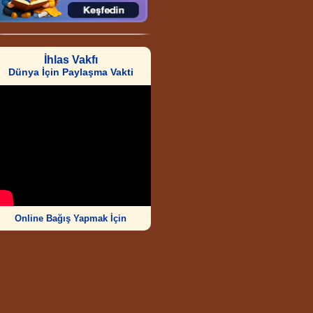
İhlas Vakfı
Dünya İçin Paylaşma Vakti
Online Bağış Yapmak İçin