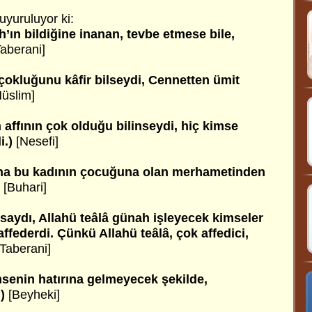
uyuruluyor ki:
ah’ın bildiğine inanan, tevbe etmese bile,
Taberani]
 çokluğunu kâfir bilseydi, Cennetten ümit
Müslim]
 affının çok olduğu bilinseydi, hiç kimse
i.)
[Nesefi]
arına bu kadının çocuğuna olan merhametinden
)
[Buhari]
aydı, Allahü teâlâ günah işleyecek kimseler
 affederdi. Çünkü Allahü teâlâ, çok affedici,
[Taberani]
imsenin hatırına gelmeyecek şekilde,
.)
[Beyheki]