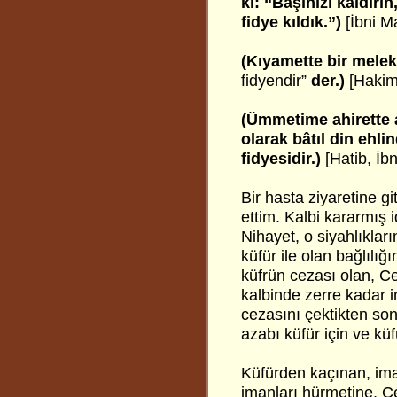
ki: “Başınızı kaldırı
fidye kıldık.”)
[İbni M
(Kıyamette bir melek,
fidyendir”
der.)
[Hakim
(Ümmetime ahirette a
olarak bâtıl din ehli
fidyesidir.)
[Hatib, İb
Bir hasta ziyaretine g
ettim. Kalbi kararmış
Nihayet, o siyahlıkların
küfür ile olan bağlılı
küfrün cezası olan, Ce
kalbinde zerre kadar
cezasını çektikten s
azabı küfür için ve küfü
Küfürden kaçınan, iman
imanları hürmetine, C