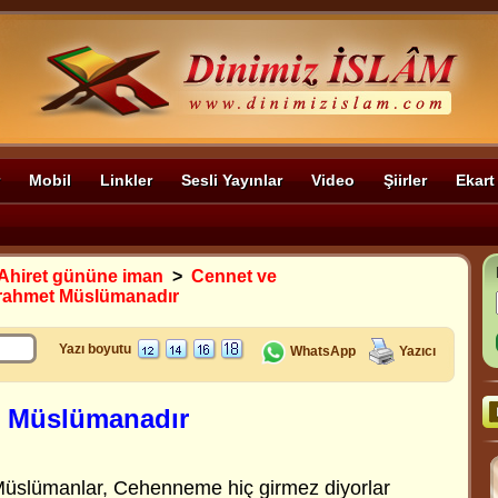
Mobil
Linkler
Sesli Yayınlar
Video
Şiirler
Ekart
Ahiret gününe iman
>
Cennet ve
 rahmet Müslümanadır
Yazı boyutu
WhatsApp
Yazıcı
t Müslümanadır
Müslümanlar, Cehenneme hiç girmez diyorlar