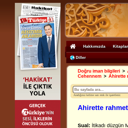
Hakkımızda
Kitaplar
Diller
Doğru iman bilgileri
>
Cehennem
>
Ahirette
Aradığınız kelime sarı renk ile işaretlenir.
Ahirette rahme
Sual:
İtikadı düzgün 