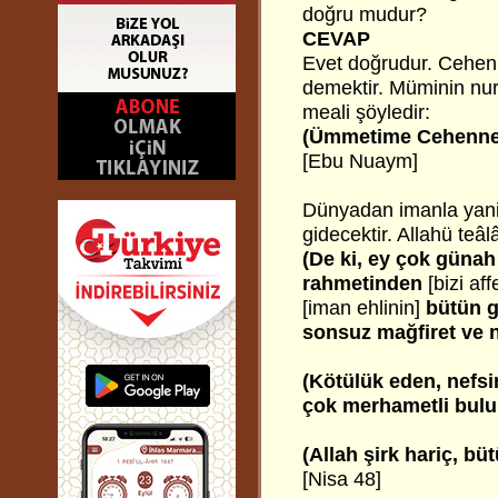
doğru mudur?
CEVAP
Evet doğrudur. Cehen
demektir. Müminin nuru
meali şöyledir:
(Ümmetime Cehennemi
[Ebu Nuaym]
Dünyadan imanla yani
gidecektir. Allahü teâ
(De ki, ey çok günah
rahmetinden
[bizi af
[iman ehlinin]
bütün gü
sonsuz mağfiret ve 
(Kötülük eden, nefsin
çok merhametli bulu
(Allah şirk hariç, bü
[Nisa 48]