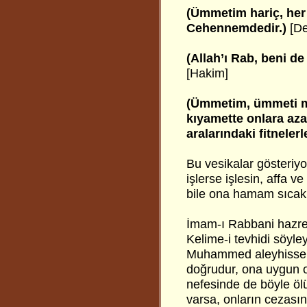
(Ümmetim hariç, her 
Cehennemdedir.)
[De
(Allah’ı Rab, beni 
[Hakim]
(Ümmetim, ümmeti m
kıyamette onlara az
aralarındaki fitnelerle
Bu vesikalar gösteriy
işlerse işlesin, affa
bile ona hamam sıcaklı
İmam-ı Rabbani hazret
Kelime-i tevhidi söyl
Muhammed aleyhissela
doğrudur, ona uygun ol
nefesinde de böyle ölüp
varsa, onların cezasın