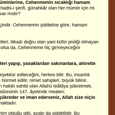
minlerine, Cehennemin sıcaklığı hamam
)
hadis-i şerifi, günahkâr olan her mümin için mi
ı var mıdır?
içindir. Cehennemin şiddetine göre, hamam
eri, itikadı doğru olan yani küfür pisliği olmayan
 olsa da, Cehenneme hiç girmeyeceğini
leri yapıp, yasaklardan sakınanlara, ahirette
eşekkür edileceğini, herkes bilir. Bu, insanlık
e hürmet edilir, nimet sahipleri, büyük bilinir.
n hakiki sahibi olan Allahü teâlâya şükretmek,
â sûresinin 147. âyetinde mealen;
 şükreder ve iman ederseniz, Allah size niçin
aktadır.
him olduğu gibi, azabı da şiddetlidir. Bu