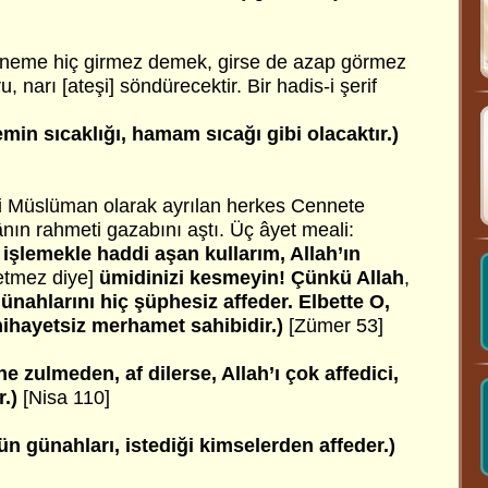
neme hiç girmez demek, girse de azap görmez
, narı [ateşi] söndürecektir.
Bir hadis-i şerif
n sıcaklığı, hamam sıcağı gibi olacaktır.)
 Müslüman olarak ayrılan herkes Cennete
lânın rahmeti gazabını aştı. Üç âyet meali:
 işlemekle haddi aşan kullarım, Allah’ın
fetmez diye]
ümidinizi kesmeyin! Çünkü Allah
,
nahlarını hiç şüphesiz affeder. Elbette O,
nihayetsiz merhamet sahibidir.)
[Zümer 53]
e zulmeden, af dilerse, Allah’ı çok affedici,
r.)
[Nisa 110]
tün günahları, istediği kimselerden affeder.)