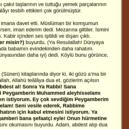
 çakıl taşlarının ve tuttuğu yemek parçalarının
âlâyı tesbih ettikleri çok görülmüştür.
ü imana davet etti. Müslüman bir komşumun
ltirsen, iman ederim dedi. Mezarına gittiler. İsmini
 Kabir içinden ses işitildi ve dışarı çıktı.
er misin?)
buyurdu. (Ya Resulallah! Dünyaya
da babamın evindekinden daha rahatım.
ünyasından daha iyi) dedi. Köylü bunu görünce,
 (Sünen) kitaplarında diyor ki, iki gözü a’ma bir
llah, Allahü teâlâya dua et, gözlerim açılsın
bdest al! Sonra Ya Rabbi! Sana
ili Peygamberin Muhammed aleyhisselamı
en istiyorum. Ey çok sevdiğim Peygamberim
lam! Seni vesile ederek, Rabbime
hatırın için kabul etmesini istiyorum. Ya
amberi bana şefaatçi eyle! Onun hürmetine
ını okumasını buyurdu. Adam, abdest alıp dua