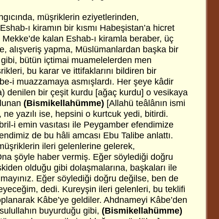
ngıcında, müşriklerin eziyetlerinden,
, Eshab-ı kiramın bir kısmı Habeşistan’a hicret
h, Mekke’de kalan Eshab-ı kiramla beraber, üç
e, alışveriş yapma, Müslümanlardan başka bir
gibi, bütün içtimai muamelelerden men
leri, bu karar ve ittifaklarını bildiren bir
e-i muazzamaya asmışlardı. Her şeye kâdir
a) denilen bir çeşit kurdu [ağaç kurdu] o vesikaya
bulunan
(Bismikellahümme)
[Allahü teâlânın ismi
ne yazılı ise, hepsini o kurtcuk yedi, bitirdi.
ibril-i emin vasıtası ile Peygamber efendimize
endimiz de bu hâli amcası Ebu Talibe anlattı.
üşriklerin ileri gelenlerine gelerek,
 şöyle haber vermiş. Eğer söylediği doğru
eskiden olduğu gibi dolaşmalarına, başkaları ile
mayınız. Eğer söylediği doğru değilse, ben de
eceğim, dedi. Kureyşin ileri gelenleri, bu teklifi
 toplanarak Kâbe’ye geldiler. Ahdnameyi Kâbe’den
esulullahın buyurduğu gibi,
(Bismikellahümme)