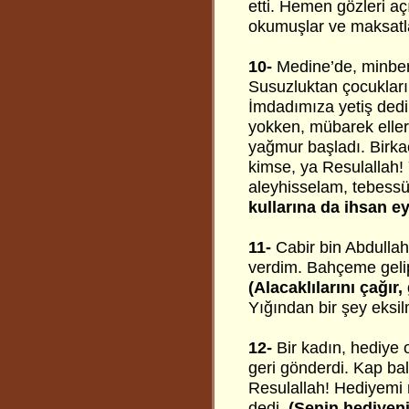
etti. Hemen gözleri a
okumuşlar ve maksatl
10-
Medine’de, minberd
Susuzluktan çocuklarım
İmdadımıza yetiş dedi. 
yokken, mübarek eller
yağmur başladı. Birka
kimse, ya Resulallah!
aleyhisselam, tebessü
kullarına da ihsan ey
11-
Cabir bin Abdullah
verdim. Bahçeme gelip
(Alacaklılarını çağır,
Yığından bir şey eksil
12-
Bir kadın, hediye o
geri gönderdi. Kap bal 
Resulallah! Hediyemi
dedi.
(Senin hediyeni