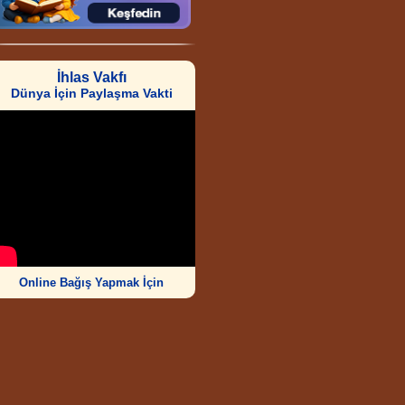
İhlas Vakfı
Dünya İçin Paylaşma Vakti
Online Bağış Yapmak İçin