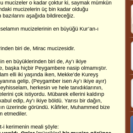
ün bu mucizeler o kadar çoktur ki, saymak mümkün
ımdaki mucizelerin üç bin kadar olduğu
an bazılarını aşağıda bildireceğiz.
elamın mucizelerinin en büyüğü Kur’an-ı
nden biri de, Mirac mucizesidir.
 en büyüklerinden biri de, Ay’ı ikiye
e, başka hiçbir Peygambere nasip olmamıştır.
m elli iki yaşında iken, Mekke’de Kureyş
ı yanına gelip, (Peygamber isen Ay’ı ikiye ayır)
yhisselam, herkesin ve hele tanıdıklarının,
erini çok istiyordu. Mübarek ellerini kaldırıp
kabul edip, Ay’ı ikiye böldü. Yarısı bir dağın,
ğın üzerinde göründü. Kâfirler, Muhammed bize
an etmediler.
et-i kerimenin meali şöyle: