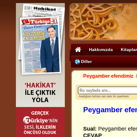
Hakkımızda
Kitaplar
Diller
Peygamber efendimiz
Aradığınız kelime sarı renk ile işaretlenir.
Peygamber efen
Sual:
Peygamber efend
CEVAP