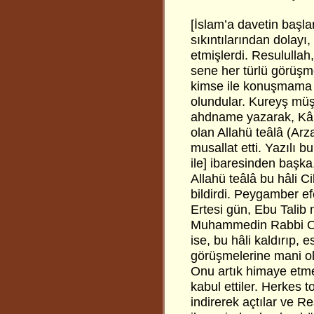
[İslam’a davetin başla
sıkıntılarından dolayı
etmişlerdi. Resululla
sene her türlü görüşm
kimse ile konuşmama 
olundular. Kureyş müşrik
ahdname yazarak, Kâb
olan Allahü teâlâ (Arz
musallat etti. Yazılı 
ile] ibaresinden başka, 
Allahü teâlâ bu hâli C
bildirdi. Peygamber ef
Ertesi gün, Ebu Talib m
Muhammedin Rabbi Ona
ise, bu hâli kaldırıp, 
görüşmelerine mani ol
Onu artık himaye etmey
kabul ettiler. Herkes
indirerek açtılar ve R