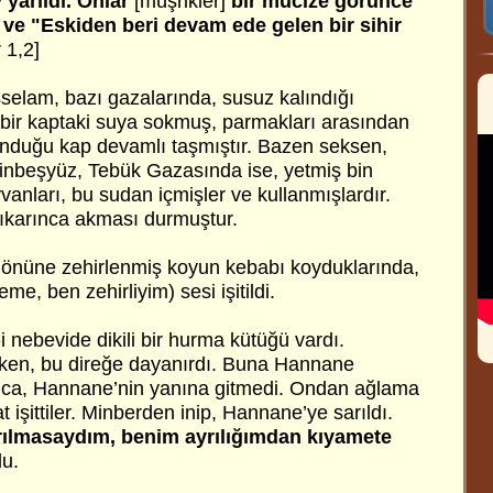
 yarıldı. Onlar
[müşrikler]
bir mucize görünce
 ve "Eskiden beri devam ede gelen bir sihir
 1,2]
lam, bazı gazalarında, susuz kalındığı
bir kaptaki suya sokmuş, parmakları arasından
nduğu kap devamlı taşmıştır. Bazen seksen,
inbeşyüz, Tebük Gazasında ise, yetmiş bin
anları, bu sudan içmişler ve kullanmışlardır.
ıkarınca akması durmuştur.
önüne zehirlenmiş koyun kebabı koyduklarında,
me, ben zehirliyim) sesi işitildi.
 nebevide dikili bir hurma kütüğü vardı.
rken, bu direğe dayanırdı. Buna Hannane
ınca, Hannane’nin yanına gitmedi. Ondan ağlama
 işittiler. Minberden inip, Hannane’ye sarıldı.
rılmasaydım, benim ayrılığımdan kıyamete
u.