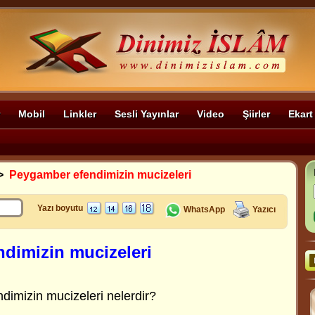
Mobil
Linkler
Sesli Yayınlar
Video
Şiirler
Ekart
>
Peygamber efendimizin mucizeleri
Yazı boyutu
WhatsApp
Yazıcı
dimizin mucizeleri
imizin mucizeleri nelerdir?