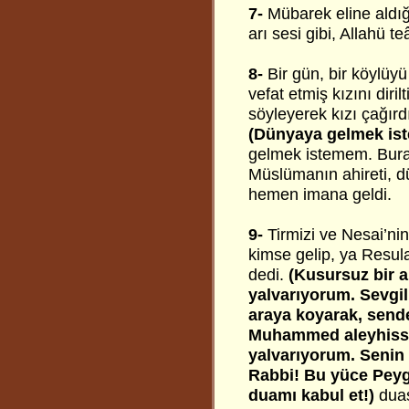
7-
Mübarek eline aldığı
arı sesi gibi, Allahü te
8-
Bir gün, bir köylüy
vefat etmiş kızını diri
söyleyerek kızı çağırdı.
(Dünyaya gelmek ist
gelmek istemem. Bura
Müslümanın ahireti, d
hemen imana geldi.
9-
Tirmizi ve Nesai’nin
kimse gelip, ya Resula
dedi.
(Kusursuz bir a
yalvarıyorum. Sevg
araya koyarak, send
Muhammed aleyhisse
yalvarıyorum. Senin 
Rabbi! Bu yüce Peyg
duamı kabul et!)
duas