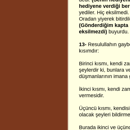
hediyene verdiği ber
yediler. Hiç eksilmedi
Oradan yiyerek bitirdi
(Gönderdiğim kapta k
eksilmezdi)
buyurdu.
13-
Resulullahın gaybd
kısımdır:
Birinci kısmı, kendi 
şeylerdir ki, bunlara ve
düşmanlarının imana 
İkinci kısmı, kendi z
vermesidir.
Üçüncü kısmı, kendis
olacak şeyleri bildirme
Burada ikinci ve üçünc