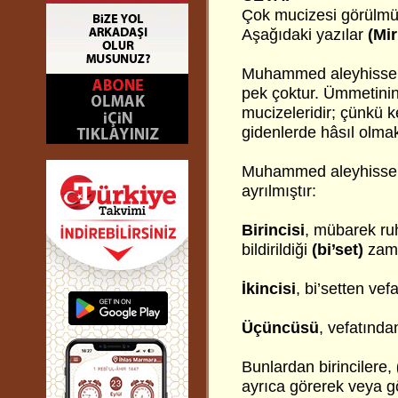
Çok mucizesi görülmüşt
Aşağıdaki yazılar
(Mir
Muhammed aleyhissela
pek çoktur. Ümmetinin
mucizeleridir; çünkü k
gidenlerde hâsıl olmak
Muhammed aleyhissel
ayrılmıştır:
Birincisi
, mübarek ru
bildirildiği
(bi’set)
zama
İkincisi
, bi’setten vef
Üçüncüsü
, vefatında
Bunlardan birincilere,
ayrıca görerek veya g