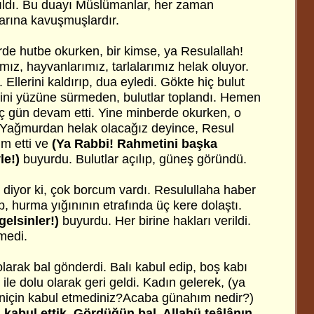
çıldı. Bu duayı Müslümanlar, her zaman
arına kavuşmuşlardır.
e hutbe okurken, bir kimse, ya Resulallah!
ız, hayvanlarımız, tarlalarımız helak oluyor.
Ellerini kaldırıp, dua eyledi. Gökte hiç bulut
ini yüzüne sürmeden, bulutlar toplandı. Hemen
ç gün devam etti. Yine minberde okurken, o
 Yağmurdan helak olacağız deyince, Resul
m etti ve
(Ya Rabbi! Rahmetini başka
le!)
buyurdu. Bulutlar açılıp, güneş göründü.
 diyor ki, çok borcum vardı. Resulullaha haber
, hurma yığınının etrafında üç kere dolaştı.
 gelsinler!)
buyurdu. Her birine hakları verildi.
medi.
larak bal gönderdi. Balı kabul edip, boş kabı
ile dolu olarak geri geldi. Kadın gelerek, (ya
 niçin kabul etmediniz?Acaba günahım nedir?)
 kabul ettik. Gördüğün bal, Allahü teâlânın