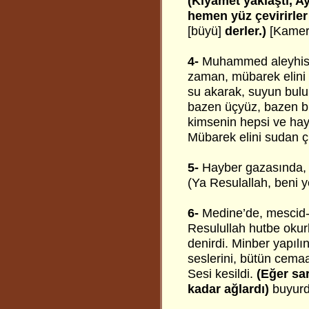
(Kıyamet yaklaştı, Ay
hemen yüz çevirirler
[büyü]
derler.)
[Kamer
4-
Muhammed aleyhisse
zaman, mübarek elini 
su akarak, suyun bulu
bazen üçyüz, bazen b
kimsenin hepsi ve hayv
Mübarek elini sudan ç
5-
Hayber gazasında, 
(Ya Resulallah, beni ye
6-
Medine’de, mescid-i
Resulullah hutbe oku
denirdi. Minber yapıl
seslerini, bütün cemaat
Sesi kesildi.
(Eğer sa
kadar ağlardı)
buyurd