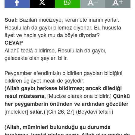
Bazıları mucizeye, keramete inanmıyorlar.
Sual:
Resulullah da gaybı bilemez diyorlar. Bu hususta
âyet ve hadis yok mu da böyle diyorlar?
CEVAP
Allahü teâlâ bildirirse, Resulullah da gaybı,
gelecekte olan şeyleri bilir.
Peygamber efendimizin bildirilen gaybları bildiğini
bildiren üç âyet meali de şöyledir:
(Allah gaybı herkese bildirmez; ancak dilediği
[Mucize olarak ona bildirir.]
resul müstesna,
Çünkü
her peygamberin önünden ve ardından gözcüler
[melekler]
[Cin 26, 27] (Beydavi tefsiri)
salar.)
(Allah, müminleri bulunduğu şu durumda
bırakmaz, temizi pisten ayırır. Allah size gaybı da