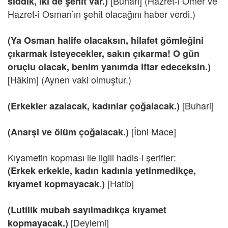
[Buhari] (Hazret-i Ömer ve
sıddık, iki de şehit var.)
Hazret-i Osman’ın şehit olacağını haber verdi.)
(Ya Osman halife olacaksın, hilafet gömleğini
çıkarmak isteyecekler, sakın çıkarma! O gün
oruçlu olacak, benim yanımda iftar edeceksin.)
[Hâkim] (Aynen vaki olmuştur.)
[Buhari]
(Erkekler azalacak, kadınlar çoğalacak.)
[İbni Mace]
(Anarşi ve ölüm çoğalacak.)
Kıyametin kopması ile ilgili hadis-i şerifler:
(Erkek erkekle, kadın kadınla yetinmedikçe,
[Hatib]
kıyamet kopmayacak.)
(Lutilik mubah sayılmadıkça kıyamet
[Deylemi]
kopmayacak.)