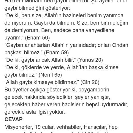
Hazret-i Muhammed gaybı bilmezdi. Şu âyetler onun
gaybı bilmediğini gösteriyor:
“De ki, ben size, Allah’ın hazineleri benim yanımda
demiyorum. Gaybı da bilmem. Size, ben bir meleğim
de demiyorum. Ben, sadece bana vahyedilene
uyarım.” (Enam 50)
“Gaybın anahtarları Allah’ın yanındadır; onları Ondan
başkası bilmez.” (Enam 59)
“De ki: gaybı ancak Allah bilir.” (Yunus 20)
“De ki, göklerde ve yerde, Allah’tan başka kimse
gaybı bilmez.” (Neml 65)
“Allah gaybı kimseye bildirmez.” (Cin 26)
Bu âyetler açıkça gösteriyor ki, peygamberin
gelecek hakkında söyledikleri şeyler yanlıştır,
gelecekten haber veren hadislerin hepsi uydurmadır,
gerçekle asla ilgisi yoktur.
CEVAP
Misyonerler, 19 cular, vehhabiler, Hansçılar, hep