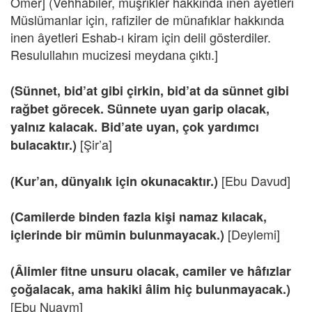
Ömer] (Vehhabiler, müşrikler hakkında inen âyetleri
Müslümanlar için, rafiziler de münafıklar hakkında
inen âyetleri Eshab-ı kiram için delil gösterdiler.
Resulullahın mucizesi meydana çıktı.]
(Sünnet, bid’at gibi çirkin, bid’at da sünnet gibi
rağbet görecek. Sünnete uyan garip olacak,
yalnız kalacak. Bid’ate uyan, çok yardımcı
[Şir’a]
bulacaktır.)
[Ebu Davud]
(Kur’an, dünyalık için okunacaktır.)
(Camilerde binden fazla kişi namaz kılacak,
[Deylemi]
içlerinde bir mümin bulunmayacak.)
(Âlimler fitne unsuru olacak, camiler ve hâfızlar
çoğalacak, ama hakiki âlim hiç bulunmayacak.)
[Ebu Nuaym]