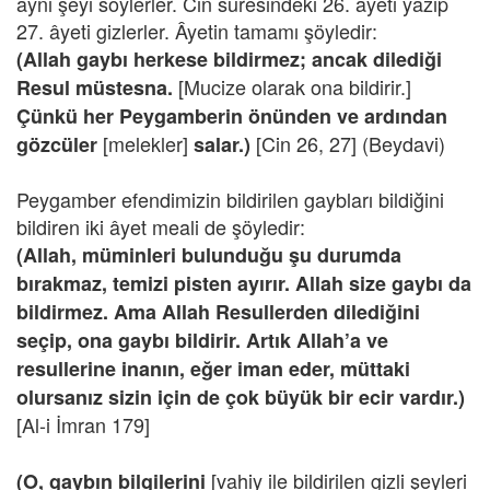
aynı şeyi söylerler. Cin suresindeki 26. âyeti yazıp
27. âyeti gizlerler. Âyetin tamamı şöyledir:
(Allah gaybı herkese bildirmez; ancak dilediği
[Mucize olarak ona bildirir.]
Resul müstesna.
Çünkü her Peygamberin önünden ve ardından
[melekler]
[Cin 26, 27] (Beydavi)
gözcüler
salar.)
Peygamber efendimizin bildirilen gaybları bildiğini
bildiren iki âyet meali de şöyledir:
(Allah, müminleri bulunduğu şu durumda
bırakmaz, temizi pisten ayırır. Allah size gaybı da
bildirmez. Ama Allah Resullerden dilediğini
seçip, ona gaybı bildirir. Artık Allah’a ve
resullerine inanın, eğer iman eder, müttaki
olursanız sizin için de çok büyük bir ecir vardır.)
[Al-i İmran 179]
[vahiy ile bildirilen gizli şeyleri
(O, gaybın bilgilerini