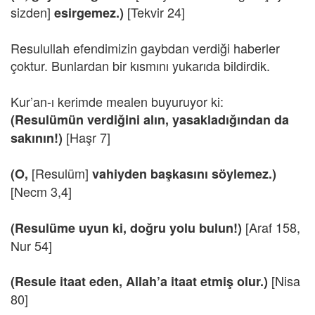
sizden]
[Tekvir 24]
esirgemez.)
Resulullah efendimizin gaybdan verdiği haberler
çoktur. Bunlardan bir kısmını yukarıda bildirdik.
Kur’an-ı kerimde mealen buyuruyor ki:
(Resulümün verdiğini alın, yasakladığından da
[Haşr 7]
sakının!)
[Resulüm]
(O,
vahiyden başkasını söylemez.)
[Necm 3,4]
[Araf 158,
(Resulüme uyun ki, doğru yolu bulun!)
Nur 54]
[Nisa
(Resule itaat eden, Allah’a itaat etmiş olur.)
80]