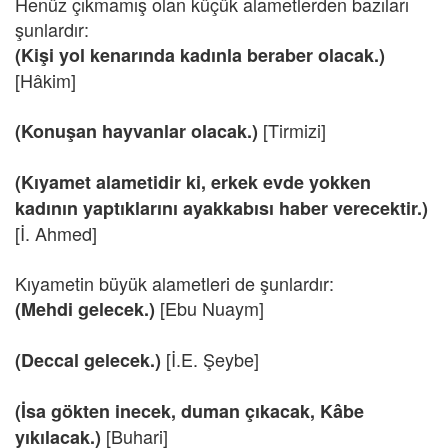
Henüz çıkmamış olan küçük alametlerden bazıları
şunlardır:
(Kişi yol kenarında kadınla beraber olacak.)
[Hâkim]
[Tirmizi]
(Konuşan hayvanlar olacak.)
(Kıyamet alametidir ki, erkek evde yokken
kadının yaptıklarını ayakkabısı haber verecektir.)
[İ. Ahmed]
Kıyametin büyük alametleri de şunlardır:
[Ebu Nuaym]
(Mehdi gelecek.)
[İ.E. Şeybe]
(Deccal gelecek.)
(İsa gökten inecek, duman çıkacak, Kâbe
[Buhari]
yıkılacak.)