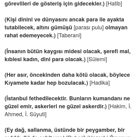
[Hatib]
görevlileri de gösteriş için gidecekler.)
(Kişi dinini ve dünyasını ancak para ile ayakta
[parası pulu]
tutabilecek, altını gümüşü
olmayan
[Taberani]
rahat edemeyecek.)
(İnsanın bütün kaygısı midesi olacak, şerefi mal,
[Sülemi]
kıblesi kadın, dini para olacak.)
(Her asır, öncekinden daha kötü olacak, böylece
[Hadika]
Kıyamete kadar hep bozulacak.)
(İstanbul fethedilecektir. Bunların kumandanı ne
[Hakim, İ.
güzel emir, askerleri ne güzel askerdir.)
Ahmed, İ. Süyuti]
(Ey dağ, sallanma, üstünde bir peygamber, bir