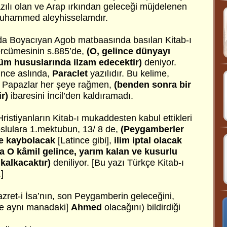
yazılı olan ve Arap ırkından geleceği müjdelenen
uhammed aleyhisselamdır.
’da Boyacıyan Agob matbaasında basılan Kitab-ı
rcümesinin s.885’de,
(O, gelince dünyayı
üm hususlarında ilzam edecektir)
deniyor.
ince aslında,
Paraclet
yazılıdır. Bu kelime,
 Papazlar her şeye rağmen,
(benden sonra bir
ir)
ibaresini İncil’den kaldıramadı.
ristiyanların Kitab-ı mukaddesten kabul ettikleri
slulara 1.mektubun, 13/ 8 de,
(Peygamberler
de kaybolacak
[Latince gibi],
ilim iptal olacak
 O kâmil gelince, yarım kalan ve kusurlu
 kalkacaktır)
deniliyor. [Bu yazı Türkçe Kitab-ı
]
zret-i İsa’nın, son Peygamberin geleceğini,
e aynı manadaki]
Ahmed
olacağını) bildirdiği