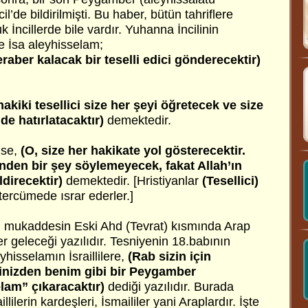
l’de bildirilmişti. Bu haber, bütün tahriflere
ncillerde bile vardır. Yuhanna İncilinin
e İsa aleyhisselam;
beraber kalacak bir teselli edici gönderecektir)
hakiki tesellici size her şeyi öğretecek ve size
de hatırlatacaktır)
demektedir.
ise,
(O, size her hakikate yol gösterecektir.
inden bir şey söylemeyecek, fakat Allah’ın
ldirecektir)
demektedir. [Hristiyanlar
(Tesellici)
tercümede ısrar ederler.]
ı mukaddesin Eski Ahd (Tevrat) kısmında Arap
 geleceği yazılıdır. Tesniyenin 18.babının
hisselamın İsraillilere,
(Rab sizin için
rinizden benim gibi bir Peygamber
lam” çıkaracaktır)
dediği yazılıdır. Burada
lilerin kardeşleri, İsmaililer yani Araplardır. İşte