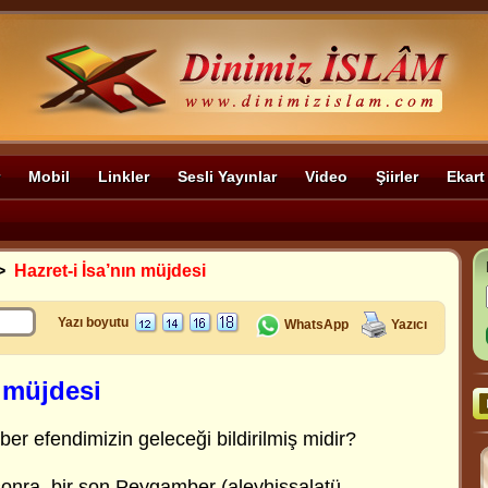
Mobil
Linkler
Sesli Yayınlar
Video
Şiirler
Ekart
>
Hazret-i İsa’nın müjdesi
Yazı boyutu
WhatsApp
Yazıcı
n müjdesi
er efendimizin geleceği bildirilmiş midir?
onra, bir son Peygamber (aleyhissalatü