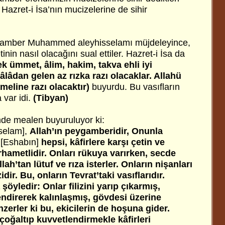
 Hazret-i İsa’nın mucizelerine de sihir
ygamber Muhammed aleyhisselamı müjdeleyince,
nin nasıl olacağını sual ettiler. Hazret-i İsa da
k ümmet, âlim, hakim, takva ehli iyi
eâlâdan gelen az rızka razı olacaklar. Allahü
ameline razı olacaktır)
buyurdu. Bu vasıfların
 var idi.
(Tibyan)
mde mealen buyuruluyor ki:
sselam],
Allah’ın peygamberidir, Onunla
n
[Eshabın]
hepsi, kâfirlere karşı çetin ve
rhametlidir. Onları rükuya varırken, secde
ah’tan lütuf ve rıza isterler. Onların nişanları
dir. Bu, onların Tevrat’taki vasıflarıdır.
a şöyledir: Onlar filizini yarıp çıkarmış,
endirerek kalınlaşmış, gövdesi üzerine
nzerler ki bu, ekicilerin de hoşuna gider.
çoğaltıp kuvvetlendirmekle kâfirleri