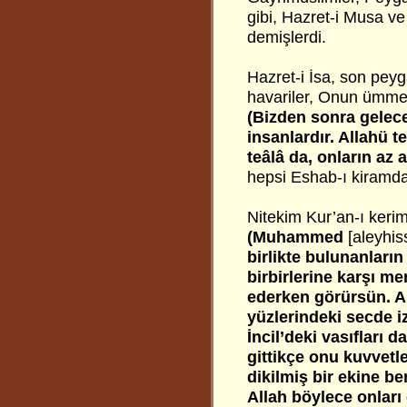
gibi, Hazret-i Musa ve
demişlerdi.
Hazret-i İsa, son pe
havariler, Onun ümmeti
(Bizden sonra gelece
insanlardır. Allahü t
teâlâ da, onların az 
hepsi Eshab-ı kiramda
Nitekim Kur’an-ı keri
(Muhammed
[aleyhi
birlikte bulunanları
birbirlerine karşı me
ederken görürsün. All
yüzlerindeki secde izi
İncil’deki vasıfları d
gittikçe onu kuvvetl
dikilmiş bir ekine be
Allah böylece onları 