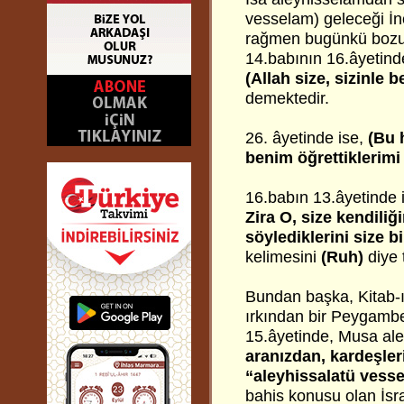
vesselam) geleceği İnci
rağmen bugünkü bozuk İ
14.babının 16.âyetind
(Allah size, sizinle 
demektedir.
26. âyetinde ise,
(Bu 
benim öğrettiklerimi 
16.babın 13.âyetinde 
Zira O, size kendiliğ
söylediklerini size bi
kelimesini
(Ruh)
diye 
Bundan başka, Kitab-
ırkından bir Peygamber
15.âyetinde, Musa aley
aranızdan, kardeşle
“aleyhissalatü vesse
bahis konusu olan İsrail