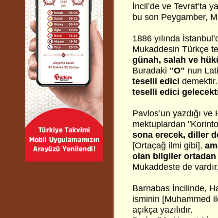
İncil’de ve Tevrat’ta 
bu son Peygamber, M
1886 yılında İstanbul
Mukaddesin Türkçe te
günah, salah ve hük
Buradaki
"O"
nun Lat
teselli edici
demektir.
teselli edici gelecekt
Pavlos’un yazdığı ve H
mektuplardan "Korinto
sona erecek, diller 
[Ortaçağ ilmi gibi],
ama
olan bilgiler ortadan
Mukaddeste de vardır.
Barnabas İncilinde, Ha
isminin [Muhammed il
açıkça yazılıdır.