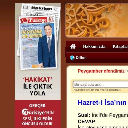
Hakkımızda
Kitaplar
Diller
Peygamber efendimiz
Aradığınız kelime sarı renk ile işaretlenir.
Hazret-i İsa’nı
Sual:
İncil’de Peygamb
CEVAP
İsa aleyhisselamdan s