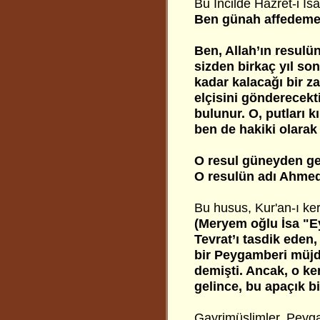
Bu İncilde Hazret-i İsa
Ben günah affedemem
Ben, Allah’ın resulü
sizden birkaç yıl sonr
kadar kalacağı bir z
elçisini gönderecekt
bulunur. O, putları k
ben de hakiki olarak 
O resul güneyden gel
O resulün adı Ahmed
Bu husus, Kur'an-ı ker
(Meryem oğlu İsa "Ey
Tevrat’ı tasdik ede
bir Peygamberi müjd
demişti. Ancak, o ken
gelince, bu apaçık bir
Gayrimüslimler, Peyga