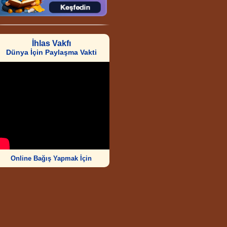
İhlas Vakfı
Dünya İçin Paylaşma Vakti
Online Bağış Yapmak İçin