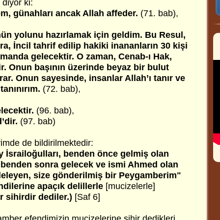
 diyor ki:
, günahları ancak Allah affeder.
(71. bab),
nün yolunu hazırlamak için geldim. Bu Resul,
a, İncil tahrif edilip hakiki inananların 30 kişi
amanda gelecektir. O zaman, Cenab-ı Hak,
ir. Onun başının üzerinde beyaz bir bulut
ırar. Onun sayesinde, insanlar Allah’ı tanır ve
tanınırım.
(72. bab),
ecektir.
(96. bab),
’dir.
(97. bab)
imde de bildirilmektedir:
 İsrailoğulları, benden önce gelmiş olan
n, benden sonra gelecek ve ismi Ahmed olan
eleyen, size gönderilmiş bir Peygamberim"
dilerine apaçık delillerle
[mucizelerle]
 sihirdir dediler.)
[Saf 6]
mber efendimizin mucizelerine sihir dedikleri