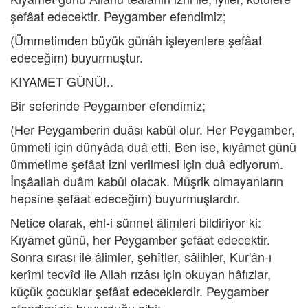
şefâat edecektir. Peygamber efendimiz;
(Ümmetimden büyük günâh işleyenlere şefâat
edeceğim) buyurmuştur.
KIYAMET GÜNÜ!..
Bir seferinde Peygamber efendimiz;
(Her Peygamberin duâsı kabûl olur. Her Peygamber,
ümmeti için dünyâda duâ etti. Ben ise, kıyâmet günü
ümmetime şefâat izni verilmesi için duâ ediyorum.
İnşâallah duâm kabûl olacak. Müşrik olmayanların
hepsine şefâat edeceğim) buyurmuşlardır.
Netice olarak, ehl-i sünnet âlimleri bildiriyor ki:
Kıyâmet günü, her Peygamber şefâat edecektir.
Sonra sırası ile âlimler, şehîtler, sâlihler, Kur'ân-ı
kerîmi tecvîd ile Allah rızâsı için okuyan hâfızlar,
küçük çocuklar şefâat edeceklerdir. Peygamber