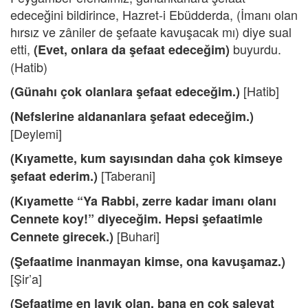
edeceğini bildirince, Hazret-i Ebüdderda, (İmanı olan
hırsız ve zâniler de şefaate kavuşacak mı) diye sual
etti,
buyurdu.
(Evet, onlara da şefaat edeceğim)
(Hatib)
[Hatib]
(Günahı çok olanlara şefaat edeceğim.)
(Nefslerine aldananlara şefaat edeceğim.)
[Deylemi]
(Kıyamette, kum sayısından daha çok kimseye
[Taberani]
şefaat ederim.)
(Kıyamette “Ya Rabbi, zerre kadar imanı olanı
Cennete koy!” diyeceğim. Hepsi şefaatimle
[Buhari]
Cennete girecek.)
(Şefaatime inanmayan kimse, ona kavuşamaz.)
[Şir’a]
(Şefaatime en layık olan, bana en çok salevat