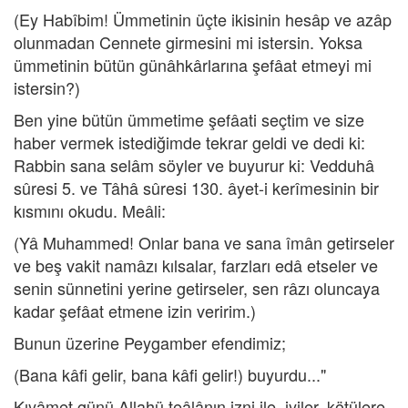
(Ey Habîbim! Ümmetinin üçte ikisinin hesâp ve azâp
olunmadan Cennete girmesini mi istersin. Yoksa
ümmetinin bütün günâhkârlarına şefâat etmeyi mi
istersin?)
Ben yine bütün ümmetime şefâati seçtim ve size
haber vermek istediğimde tekrar geldi ve dedi ki:
Rabbin sana selâm söyler ve buyurur ki: Vedduhâ
sûresi 5. ve Tâhâ sûresi 130. âyet-i kerîmesinin bir
kısmını okudu. Meâli:
(Yâ Muhammed! Onlar bana ve sana îmân getirseler
ve beş vakit namâzı kılsalar, farzları edâ etseler ve
senin sünnetini yerine getirseler, sen râzı oluncaya
kadar şefâat etmene izin veririm.)
Bunun üzerine Peygamber efendimiz;
(Bana kâfi gelir, bana kâfi gelir!) buyurdu..."
Kıyâmet günü Allahü teâlânın izni ile, iyiler, kötülere