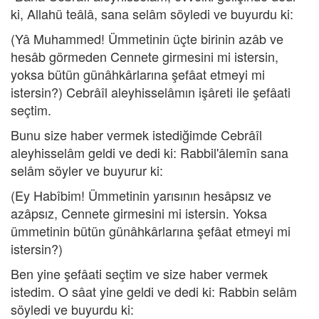
ki, Allahü teâlâ, sana selâm söyledi ve buyurdu ki:
(Yâ Muhammed! Ümmetinin üçte birinin azâb ve
hesâb görmeden Cennete girmesini mi istersin,
yoksa bütün günâhkârlarına şefâat etmeyi mi
istersin?) Cebrâîl aleyhisselâmın işâreti ile şefâati
seçtim.
Bunu size haber vermek istediğimde Cebrâîl
aleyhisselâm geldi ve dedi ki: Rabbil'âlemîn sana
selâm söyler ve buyurur ki:
(Ey Habîbim! Ümmetinin yarısının hesâpsız ve
azâpsız, Cennete girmesini mi istersin. Yoksa
ümmetinin bütün günâhkârlarına şefâat etmeyi mi
istersin?)
Ben yine şefâati seçtim ve size haber vermek
istedim. O sâat yine geldi ve dedi ki: Rabbin selâm
söyledi ve buyurdu ki: