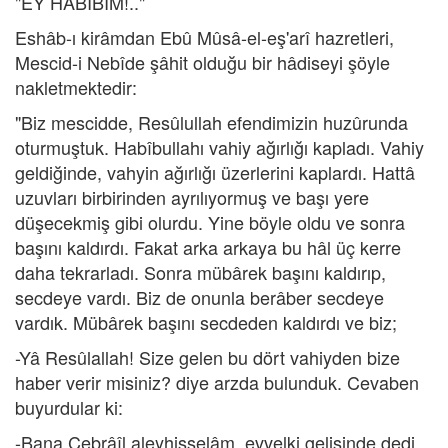
"EY HABÎBİM!.."
Eshâb-ı kirâmdan Ebû Mûsâ-el-eş'arî hazretleri,
Mescid-i Nebîde şâhit olduğu bir hâdiseyi şöyle
nakletmektedir:
"Biz mescidde, Resûlullah efendimizin huzûrunda
oturmuştuk. Habîbullahı vahiy ağırlığı kapladı. Vahiy
geldiğinde, vahyin ağırlığı üzerlerini kaplardı. Hattâ
uzuvları birbirinden ayrılıyormuş ve başı yere
düşecekmiş gibi olurdu. Yine böyle oldu ve sonra
başını kaldırdı. Fakat arka arkaya bu hâl üç kerre
daha tekrarladı. Sonra mübârek başını kaldırıp,
secdeye vardı. Biz de onunla berâber secdeye
vardık. Mübârek başını secdeden kaldırdı ve biz;
-Yâ Resûlallah! Size gelen bu dört vahiyden bize
haber verir misiniz? diye arzda bulunduk. Cevaben
buyurdular ki:
-Bana Cebrâîl aleyhisselâm, evvelki gelişinde dedi