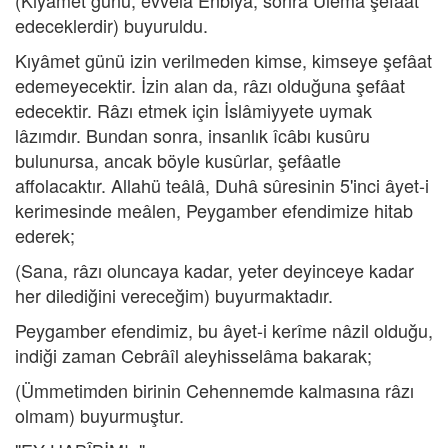
(Kıyâmet günü, evvelâ Enbiyâ, sonra Ulemâ şefâat
edeceklerdir) buyuruldu.
Kıyâmet günü izin verilmeden kimse, kimseye şefâat
edemeyecektir. İzin alan da, râzı olduğuna şefâat
edecektir. Râzı etmek için İslâmiyyete uymak
lâzımdır. Bundan sonra, insanlık îcâbı kusûru
bulunursa, ancak böyle kusûrlar, şefâatle
affolacaktır. Allahü teâlâ, Duhâ sûresinin 5'inci âyet-i
kerimesinde meâlen, Peygamber efendimize hitab
ederek;
(Sana, râzı oluncaya kadar, yeter deyinceye kadar
her dilediğini vereceğim) buyurmaktadır.
Peygamber efendimiz, bu âyet-i kerîme nâzil olduğu,
indiği zaman Cebrâîl aleyhisselâma bakarak;
(Ümmetimden birinin Cehennemde kalmasına râzı
olmam) buyurmuştur.