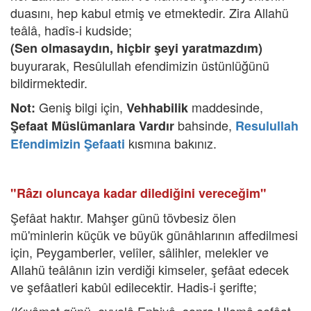
duasını, hep kabul etmiş ve etmektedir. Zira Allahü
teâlâ, hadîs-i kudside;
(Sen olmasaydın, hiçbir şeyi yaratmazdım)
buyurarak, Resûlullah efendimizin üstünlüğünü
bildirmektedir.
Geniş bilgi için,
maddesinde,
Not:
Vehhabilik
bahsinde,
Şefaat Müslümanlara Vardır
Resulullah
kısmına bakınız.
Efendimizin Şefaati
"Râzı oluncaya kadar dilediğini vereceğim"
Şefâat haktır. Mahşer günü tövbesiz ölen
mü'minlerin küçük ve büyük günâhlarının affedilmesi
için, Peygamberler, velîler, sâlihler, melekler ve
Allahü teâlânın izin verdiği kimseler, şefâat edecek
ve şefâatleri kabûl edilecektir. Hadis-i şerifte;