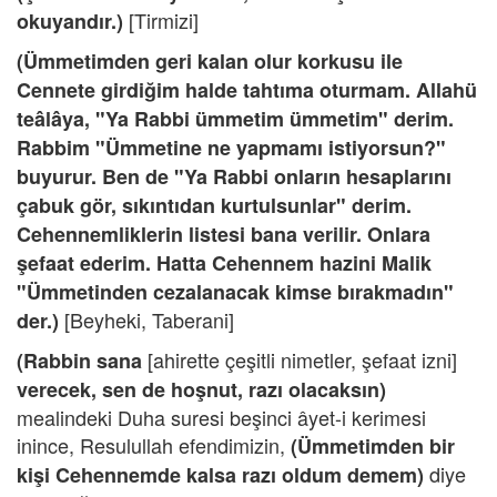
[Tirmizi]
okuyandır.)
(Ümmetimden geri kalan olur korkusu ile
Cennete girdiğim halde tahtıma oturmam. Allahü
teâlâya, "Ya Rabbi ümmetim ümmetim" derim.
Rabbim "Ümmetine ne yapmamı istiyorsun?"
buyurur. Ben de "Ya Rabbi onların hesaplarını
çabuk gör, sıkıntıdan kurtulsunlar" derim.
Cehennemliklerin listesi bana verilir. Onlara
şefaat ederim. Hatta Cehennem hazini Malik
"Ümmetinden cezalanacak kimse bırakmadın"
[Beyheki, Taberani]
der.)
[ahirette çeşitli nimetler, şefaat izni]
(Rabbin sana
verecek, sen de hoşnut, razı olacaksın)
mealindeki Duha suresi beşinci âyet-i kerimesi
inince, Resulullah efendimizin,
(Ümmetimden bir
diye
kişi Cehennemde kalsa razı oldum demem)