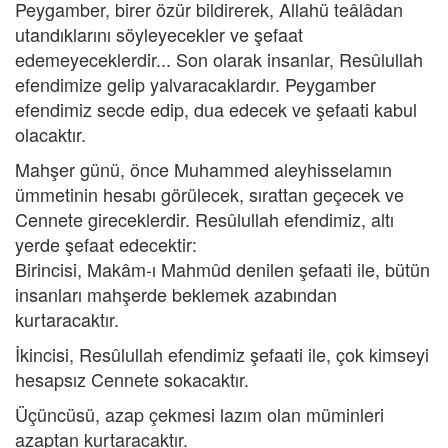
Peygamber, birer özür bildirerek, Allahü teâlâdan
utandıklarını söyleyecekler ve şefaat
edemeyeceklerdir... Son olarak insanlar, Resûlullah
efendimize gelip yalvaracaklardır. Peygamber
efendimiz secde edip, dua edecek ve şefaati kabul
olacaktır.
Mahşer günü, önce Muhammed aleyhisselamın
ümmetinin hesabı görülecek, sırattan geçecek ve
Cennete gireceklerdir. Resûlullah efendimiz, altı
yerde şefaat edecektir:
Birincisi, Makâm-ı Mahmûd denilen şefaati ile, bütün
insanları mahşerde beklemek azabından
kurtaracaktır.
İkincisi, Resûlullah efendimiz şefaati ile, çok kimseyi
hesapsız Cennete sokacaktır.
Üçüncüsü, azap çekmesi lazım olan müminleri
azaptan kurtaracaktır.