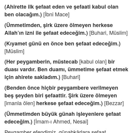
(Ahirette ilk şefaat eden ve şefaati kabul olan
[İbni Mace]
ben olacağım.)
(Ümmetimden, şirk üzere ölmeyen herkese
[Buhari, Müslim]
Allah’ın izni ile şefaat edeceğim.)
(Kıyamet günü en önce ben şefaat edeceğim.)
[Müslim]
[kabul olan]
(Her peygamberin, müstecab
bir
duası vardır. Ben duamı, ümmetime şefaat etmek
[Buhari]
için ahirete sakladım.)
(Benden önce hiçbir peygambere verilmeyen
beş şeyden biri şefaattir. Şirk üzere ölmeyen
[imanla ölen]
[Bezzar]
herkese şefaat edeceğim.)
(Ümmetimden büyük günah işleyenlere şefaat
[İmam-ı Ahmed, Nesai]
edeceğim.)
Peygamber efendimiz, günahkârlara şefaat