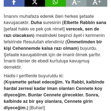
İmanını muhafaza ederek ölen herkes şefaate
kavuşacaktır.
suresinin
Duha
(Elbette Rabbin sana
[şefaat hakkı ve pek çok nimet]
verecek, sen de
mealindeki beşinci âyet-i kerimenin
razı olacaksın)
tefsirinde Resulullah efendimiz
(Ümmetimden
bir
buyurdu.
kişi Cehennemde kalsa razı olmam)
Şefaate kavuşabilmek için de imanlı ölmek şarttır.
İmanlı ölenler de ebedi kurtuluşa kavuşmuş
demektir.
Hadis-i şeriflerde buyuruldu ki:
(Kıyamette şefaat edeceğim. Ya Rabbi, kalbinde
hardal zerresi kadar iman olanları Cennete koy
diyeceğim. Bunlar Cennete girecekler. Sonra,
kalbinde az bir şey olanlara, Cennete girin
[Buhari]
diyeceğim.)