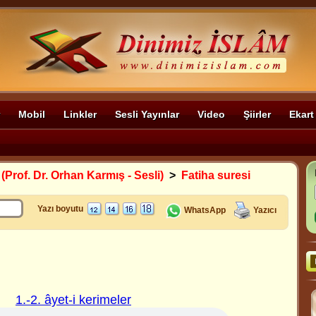
Mobil
Linkler
Sesli Yayınlar
Video
Şiirler
Ekart
 (Prof. Dr. Orhan Karmış - Sesli)
>
Fatiha suresi
Yazı boyutu
WhatsApp
Yazıcı
1.-2. âyet-i kerimeler