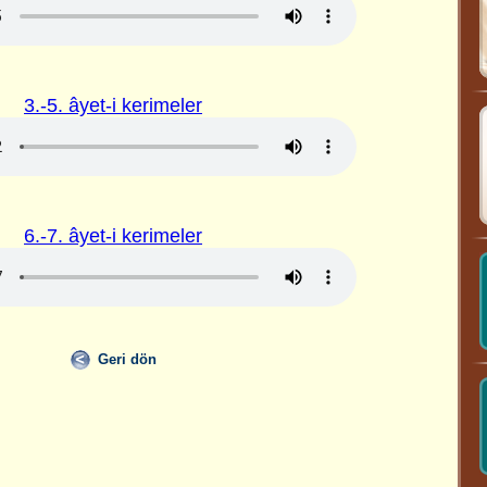
3.-5. âyet-i kerimeler
6.-7. âyet-i kerimeler
Geri dön