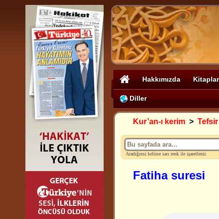
Hakkımızda
Kitaplar
Diller
Kur’an-ı kerim
>
Tefsir
Aradığınız kelime sarı renk ile işaretlenir.
Fatiha suresi