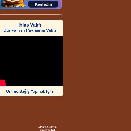
İhlas Vakfı
Dünya İçin Paylaşma Vakti
Online Bağış Yapmak İçin
Ziyaretçi Sayısı
252.003.949