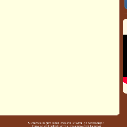
Sitemizdeki bilgiler, bütün insanların istifadesi için hazırlanmıştır.
Orijinaline sadık kalmak şartıyla, izin almaya gerek kalmadan,