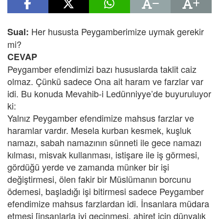
Her hususta Peygamberimize uymak gerekir
Sual:
mi?
CEVAP
Peygamber efendimizi bazı hususlarda taklit caiz
olmaz. Çünkü sadece Ona ait haram ve farzlar var
idi. Bu konuda Mevahib-i Ledünniyye’de buyuruluyor
ki:
Yalnız Peygamber efendimize mahsus farzlar ve
haramlar vardır. Mesela kurban kesmek, kuşluk
namazı, sabah namazının sünneti ile gece namazı
kılması, misvak kullanması, istişare ile iş görmesi,
gördüğü yerde ve zamanda münker bir işi
değiştirmesi, ölen fakir bir Müslümanın borcunu
ödemesi, başladığı işi bitirmesi sadece Peygamber
efendimize mahsus farzlardan idi. İnsanlara müdara
etmesi [insanlarla iyi geçinmesi, ahiret için dünyalık