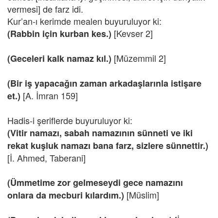
vermesi] de farz idi.
Kur’an-ı kerimde mealen buyuruluyor ki:
[Kevser 2]
(Rabbin için kurban kes.)
[Müzemmil 2]
(Geceleri kalk namaz kıl.)
(Bir iş yapacağın zaman arkadaşlarınla istişare
[A. İmran 159]
et.)
Hadis-i şeriflerde buyuruluyor ki:
(Vitir namazı, sabah namazının sünneti ve iki
rekat kuşluk namazı bana farz, sizlere sünnettir.)
[İ. Ahmed, Taberani]
(Ümmetime zor gelmeseydi gece namazını
[Müslim]
onlara da mecburi kılardım.)