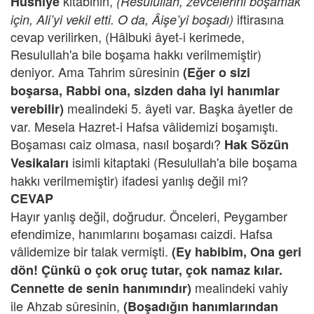
kitabının,
Hüsniye
(Resulullah, zevcelerini boşamak
iftirasına
için, Ali’yi vekil etti. O da, Âişe’yi boşadı)
cevap verilirken, (Hâlbuki âyet-i kerimede,
Resulullah'a bile boşama hakkı verilmemiştir)
deniyor. Ama Tahrim sûresinin
(Eğer o sizi
boşarsa, Rabbi ona, sizden daha iyi hanımlar
mealindeki 5. âyeti var. Başka âyetler de
verebilir)
var. Mesela Hazret-i Hafsa vâlidemizi boşamıştı.
Boşaması caiz olmasa, nasıl boşardı?
Hak Sözün
isimli kitaptaki (Resulullah'a bile boşama
Vesikaları
hakkı verilmemiştir) ifadesi yanlış değil mi?
CEVAP
Hayır yanlış değil, doğrudur. Önceleri, Peygamber
efendimize, hanımlarını boşaması caizdi. Hafsa
vâlidemize bir talak vermişti.
(Ey habibim, Ona geri
dön! Çünkü o çok oruç tutar, çok namaz kılar.
mealindeki vahiy
Cennette de senin hanımındır)
ile Ahzab sûresinin,
(Boşadığın hanımlarından