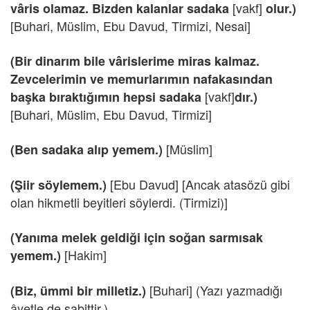
[vakf]
vâris olamaz. Bizden kalanlar sadaka
olur.)
[Buhari, Müslim, Ebu Davud, Tirmizi, Nesai]
(Bir dinarım bile vârislerime miras kalmaz.
Zevcelerimin ve memurlarımın nafakasından
[vakf]
başka bıraktığımın hepsi sadaka
dır.)
[Buhari, Müslim, Ebu Davud, Tirmizi]
[Müslim]
(Ben sadaka alıp yemem.)
[Ebu Davud] [Ancak atasözü gibi
(Şiir söylemem.)
olan hikmetli beyitleri söylerdi. (Tirmizi)]
(Yanıma melek geldiği için soğan sarmısak
[Hakim]
yemem.)
[Buhari] (Yazı yazmadığı
(Biz, ümmi bir milletiz.)
âyetle de sabittir.)