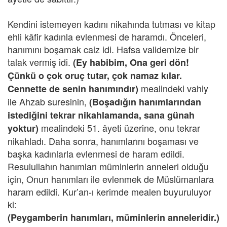
Kendini istemeyen kadını nikahında tutması ve kitap
ehli kâfir kadınla evlenmesi de haramdı. Önceleri,
hanımını boşamak caiz idi. Hafsa validemize bir
talak vermiş idi.
(Ey habibim, Ona geri dön!
Çünkü o çok oruç tutar, çok namaz kılar.
mealindeki vahiy
Cennette de senin hanımındır)
ile Ahzab suresinin,
(Boşadığın hanımlarından
istediğini tekrar nikahlamanda, sana günah
mealindeki 51. âyeti üzerine, onu tekrar
yoktur)
nikahladı. Daha sonra, hanımlarını boşaması ve
başka kadınlarla evlenmesi de haram edildi.
Resulullahın hanımları müminlerin anneleri olduğu
için, Onun hanımları ile evlenmek de Müslümanlara
haram edildi. Kur’an-ı kerimde mealen buyuruluyor
ki:
(Peygamberin hanımları, müminlerin anneleridir.)