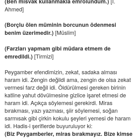
[İ.
(Ben misvak kullanmakla emrolundum.)
Ahmed]
(Borçlu ölen müminin borcunun ödenmesi
[Müslim]
benim üzerimedir.)
(Farzları yapmam gibi müdara etmem de
[Tirmizi]
emredildi.)
Peygamber efendimizin, zekat, sadaka alması
haram idi. Zengin değildi ama, zengin de olsa zekat
vermesi farz değil idi. Öldürülmesi gereken birinin
katline yahut dövülmesine gizlice işaret etmesi de
haram idi. Açıkça söylemesi gerekirdi. Miras
bırakması, yazı yazması, şiir söylemesi, soğan
sarmısak gibi çirkin kokulu şeyleri yemesi de haram
idi. Hadis-i şeriflerde buyuruluyor ki:
(Biz Peygamberler, miras bırakmayız. Bize kimse