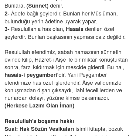
Bunlara,
denir.
(Sünnet)
Âdete bağlı şeylerdir. Bunları her Müslüman,
2-
bulunduğu yerin âdetine uyarak yapar.
Resulullah’a has olan,
denilen özel
3-
Hasais
şeylerdir. Bunları başkasının yapması caiz değildir.
Resulullah efendimiz, sabah namazının sünnetini
evinde kılıp, Hazret-i Aişe ile bir miktar konuştuktan
sonra, farzı kıldırmak için mescide giderdi. Bu hal,
dir. Yani Peygamber
hasais-i peygamberi’
efendimize has özel işlerdendir. Âişe validemizle
konuşmadan dışarı çıksaydı, ilahi tecellilerden ve
nurlardan dolayı, yüzüne kimse bakamazdı.
(Herkese Lazım Olan İman)
Resulullah'a boşama hakkı
isimli kitapta, bozuk
Sual:
Hak Sözün Vesikaları