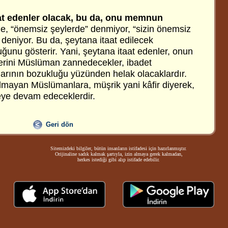
at edenler olacak, bu da, onu memnun
de, “önemsiz şeylerde” denmiyor, “sizin önemsiz
deniyor. Bu da, şeytana itaat edilecek
ğunu gösterir. Yani, şeytana itaat edenler, onun
lerini Müslüman zannedecekler, ibadet
larının bozukluğu yüzünden helak olacaklardır.
lmayan Müslümanlara, müşrik yani kâfir diyerek,
ye devam edeceklerdir.
Geri dön
Sitemizdeki bilgiler, bütün insanların istifadesi için hazırlanmıştır.
Orijinaline sadık kalmak şartıyla, izin almaya gerek kalmadan,
herkes istediği gibi alıp istifade edebilir.