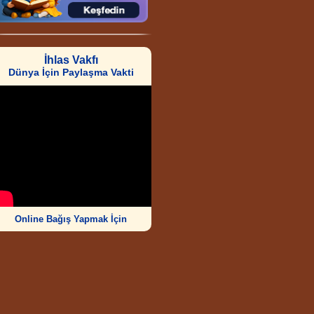
İhlas Vakfı
Dünya İçin Paylaşma Vakti
Online Bağış Yapmak İçin