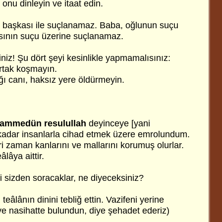
, onu dinleyin ve itaat edin.
 başkası ile suçlanamaz. Baba, oğlunun suçu
sının suçu üzerine suçlanamaz.
iniz! Şu dört şeyi kesinlikle yapmamalısınız:
ortak koşmayın.
ığı canı, haksız yere öldürmeyin.
uhammedün resulullah
deyinceye [yani
adar insanlarla cihad etmek üzere emrolundum.
i zaman kanlarını ve mallarını korumuş olurlar.
âlâya aittir.
i sizden soracaklar, ne diyeceksiniz?
teâlânın dinini tebliğ ettin. Vazifeni yerine
 ve nasihatte bulundun, diye şehadet ederiz)