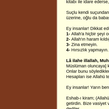
kitabı ile idare ederse
Suçlu kendi suçundan
üzerine, oğlu da baba
Ey insanlar! Dikkat ed
1-
Allah'a hiçbir şeyi 
2-
Allah'ın haram kıld
3-
Zina etmeyin.
4-
Hırsızlık yapmayın.
Lâ ilahe illallah, M
Müslüman oluncaya] k
Onlar bunu söyledikler
Hesapları ise Allahü te
Ey insanlar! Yarın ben
Eshab-ı kiram; (Allahü 
getirdin. Bize vasiyet
dediler.