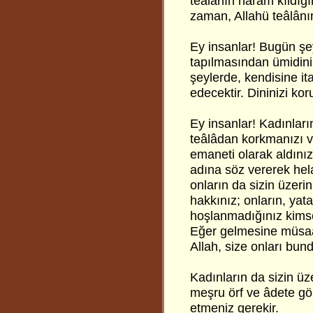
teâlânın haram kıldığın
zaman, Allahü teâlânı
Ey insanlar! Bugün şe
tapılmasından ümidini
şeylerde, kendisine 
edecektir. Dininizi ko
Ey insanlar! Kadınları
teâlâdan korkmanızı va
emaneti olarak aldınız;
adına söz vererek hela
onların da sizin üzerin
hakkınız; onların, yat
hoşlanmadığınız kimsel
Eğer gelmesine müsaad
Allah, size onları bun
Kadınların da sizin üze
meşru örf ve âdete gör
etmeniz gerekir.