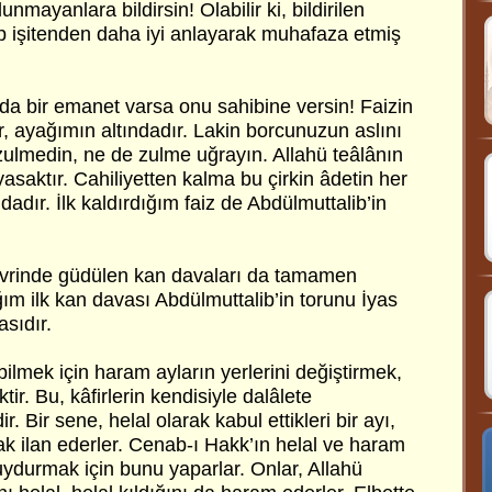
nmayanlara bildirsin! Olabilir ki, bildirilen
 işitenden daha iyi anlayarak muhafaza etmiş
a bir emanet varsa onu sahibine versin! Faizin
ır, ayağımın altındadır. Lakin borcunuzun aslını
zulmedin, ne de zulme uğrayın. Allahü teâlânın
k yasaktır. Cahiliyetten kalma bu çirkin âdetin her
dadır. İlk kaldırdığım faiz de Abdülmuttalib’in
evrinde güdülen kan davaları da tamamen
ığım ilk kan davası Abdülmuttalib’in torunu İyas
sıdır.
ilmek için haram ayların yerlerini değiştirmek,
tir. Bu, kâfirlerin kendisiyle dalâlete
r. Bir sene, helal olarak kabul ettikleri bir ayı,
k ilan ederler. Cenab-ı Hakk’ın helal ve haram
 uydurmak için bunu yaparlar. Onlar, Allahü