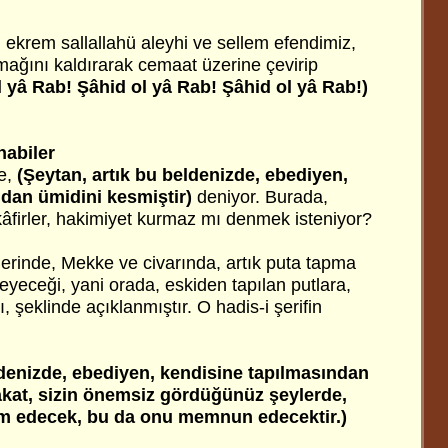
 ekrem sallallahü aleyhi ve sellem efendimiz,
ğını kaldırarak cemaat üzerine çevirip
l yâ Rab! Şâhid ol yâ Rab! Şâhid ol yâ Rab!)
habiler
e,
(Şeytan, artık bu beldenizde, ebediyen,
dan ümidini kesmiştir)
deniyor. Burada,
âfirler, hakimiyet kurmaz mı denmek isteniyor?
hlerinde, Mekke ve civarında, artık puta tapma
yeceği, yani orada, eskiden tapılan putlara,
 şeklinde açıklanmıştır. O hadis-i şerifin
ldenizde, ebediyen, kendisine tapılmasından
akat, sizin önemsiz gördüğünüz şeylerde,
am edecek, bu da onu memnun edecektir.)