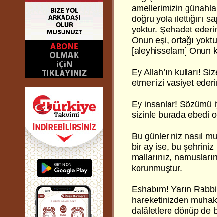
amellerimizin günahlar
doğru yola ilettiğini s
yoktur. Şehadet ederim
Onun eşi, ortağı yokt
[aleyhisselam] Onun k
Ey Allah’ın kulları! S
etmenizi vasiyet eder
Ey insanlar! Sözümü i
sizinle burada ebedi 
Bu günleriniz nasıl m
bir ay ise, bu şehriniz
mallarınız, namusları
korunmuştur.
Eshabım! Yarın Rabbi
hareketinizden muhak
dalâletlere dönüp de b