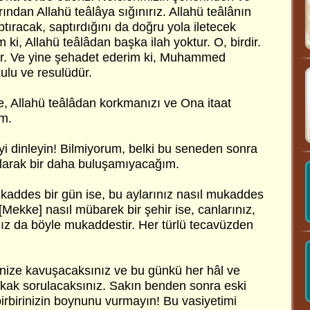
ından Allahü teâlâya sığınırız. Allahü teâlânın
aptıracak, saptırdığını da doğru yola iletecek
 ki, Allahü teâlâdan başka ilah yoktur. O, birdir.
ur. Ve yine şehadet ederim ki, Muhammed
ulu ve resulüdür.
ize, Allahü teâlâdan korkmanızı ve Ona itaat
im.
yi dinleyin! Bilmiyorum, belki bu seneden sonra
olarak bir daha buluşamıyacağım.
ukaddes bir gün ise, bu aylarınız nasıl mukaddes
 [Mekke] nasıl mübarek bir şehir ise, canlarınız,
nız da böyle mukaddestir. Her türlü tecavüzden
nize kavuşacaksınız ve bu günkü her hâl ve
kak sorulacaksınız. Sakın benden sonra eski
irbirinizin boynunu vurmayın! Bu vasiyetimi