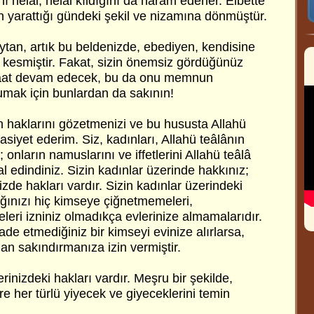
ı helal, helal kıldığını da haram ederler. Elbette
n yarattığı gündeki şekil ve nizamına dönmüştür.
ytan, artık bu beldenizde, ebediyen, kendisine
 kesmiştir. Fakat, sizin önemsiz gördüğünüz
itaat devam edecek, bu da onu memnun
rumak için bunlardan da sakının!
n haklarını gözetmenizi ve bu hususta Allahü
siyet ederim. Siz, kadınları, Allahü teâlânın
 onların namuslarını ve iffetlerini Allahü teâlâ
l edindiniz. Sizin kadınlar üzerinde hakkınız;
izde hakları vardır. Sizin kadınlar üzerindeki
ağınızı hiç kimseye çiğnetmemeleri,
eri izniniz olmadıkça evlerinize almamalarıdır.
e etmediğiniz bir kimseyi evinize alırlarsa,
dan sakındırmanıza izin vermiştir.
rinizdeki hakları vardır. Meşru bir şekilde,
e her türlü yiyecek ve giyeceklerini temin