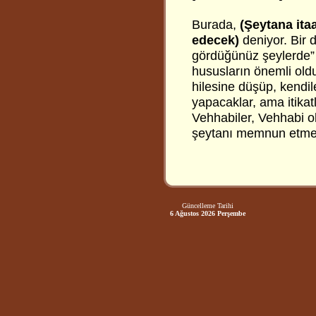
Burada,
(Şeytana ita
edecek)
deniyor. Bir 
gördüğünüz şeylerde” 
hususların önemli oldu
hilesine düşüp, kendi
yapacaklar, ama itikat
Vehhabiler, Vehhabi o
şeytanı memnun etme
Güncelleme Tarihi
6 Ağustos 2026 Perşembe