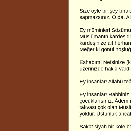
Size öyle bir şey bıra
sapmazsınız. O da, All
Ey müminler! Sözümü i
Müslümanın kardeşidir
kardeşinize ait herhan
Meğer ki gönül hoşluğu
Eshabım! Nefsinize (k
üzerinizde hakkı vardı
Ey insanlar! Allahü te
Ey insanlar! Rabbiniz 
çocuklarısınız. Âdem i
takvası çok olan Müsl
yoktur. Üstünlük ancak
Sakat siyah bir köle ba