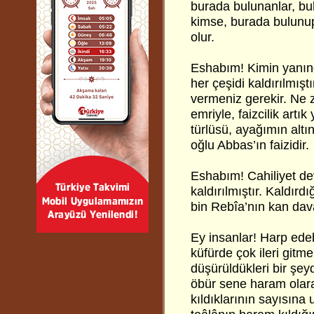
burada bulunanlar, bulu
kimse, burada bulunup
olur.
Eshabım! Kimin yanınd
her çeşidi kaldırılmışt
vermeniz gerekir. Ne 
emriyle, faizcilik artı
türlüsü, ayağımın altın
oğlu Abbas’ın faizidir.
Eshabım! Cahiliyet d
kaldırılmıştır. Kaldırd
bin Rebîa’nın kan dava
Ey insanlar! Harp edeb
küfürde çok ileri gitmek
düşürüldükleri bir şeydi
öbür sene haram olara
kıldıklarının sayısına