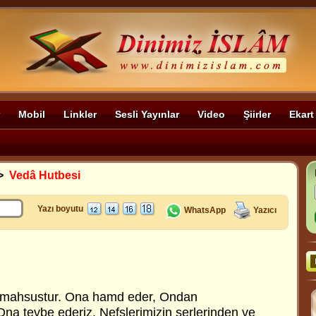
Mobil
Linkler
Sesli Yayınlar
Video
Şiirler
Ekart
>
Vedâ Hutbesi
Yazı boyutu
WhatsApp
Yazıcı
 mahsustur. Ona hamd eder, Ondan
Ona tevbe ederiz. Nefslerimizin şerlerinden ve