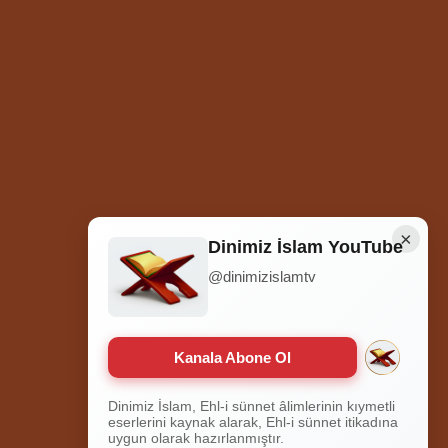
×
Dinimiz İslam YouTube
@dinimizislamtv
Ziyaretçi Sayısı
252.007.151
Hosted by
İhlas Net
Kanala Abone Ol
Dinimiz İslam, Ehl-i sünnet âlimlerinin kıymetli
eserlerini kaynak alarak, Ehl-i sünnet itikadına
uygun olarak hazırlanmıştır.