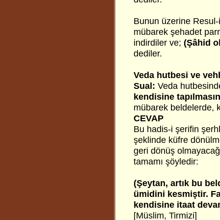
Bunun üzerine Resul-i
mübarek şehadet parma
indirdiler ve;
(Şâhid o
dediler.
Veda hutbesi ve veh
Sual:
Veda hutbesind
kendisine tapılmasın
mübarek beldelerde, k
CEVAP
Bu hadis-i şerifin şer
şeklinde küfre dönülme
geri dönüş olmayacağı,
tamamı şöyledir:
(Şeytan, artık bu be
ümidini kesmiştir. F
kendisine itaat dev
[Müslim, Tirmizi]