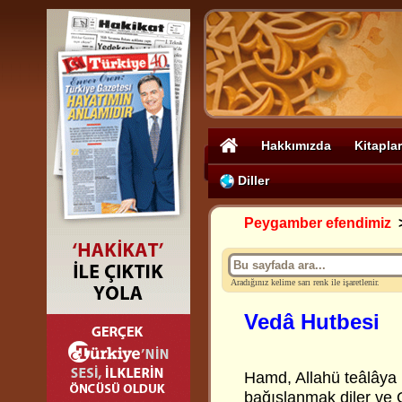
Hakkımızda
Kitaplar
Diller
Peygamber efendimiz
Aradığınız kelime sarı renk ile işaretlenir.
Vedâ Hutbesi
Hamd, Allahü teâlâya
bağışlanmak diler ve 