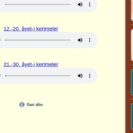
12.-20. âyet-i kerimeler
21.-30. âyet-i kerimeler
Geri dön