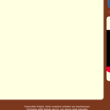
Sitemizdeki bilgiler, bütün insanların istifadesi için hazırlanmıştır.
Orijinaline sadık kalmak şartıyla, izin almaya gerek kalmadan,