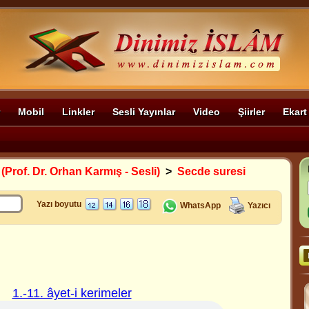
Mobil
Linkler
Sesli Yayınlar
Video
Şiirler
Ekart
 (Prof. Dr. Orhan Karmış - Sesli)
>
Secde suresi
Yazı boyutu
WhatsApp
Yazıcı
1.-11. âyet-i kerimeler