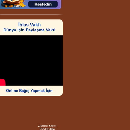
İhlas Vakfı
Dünya İçin Paylaşma Vakti
Online Bağış Yapmak İçin
Ziyaretçi Sayısı
252.015.084