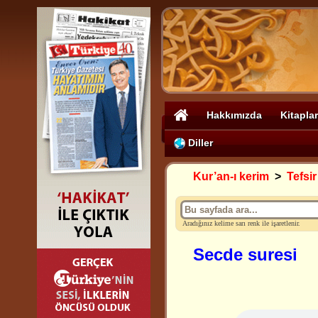
Hakkımızda
Kitaplar
Diller
Kur’an-ı kerim
>
Tefsir
Aradığınız kelime sarı renk ile işaretlenir.
Secde suresi