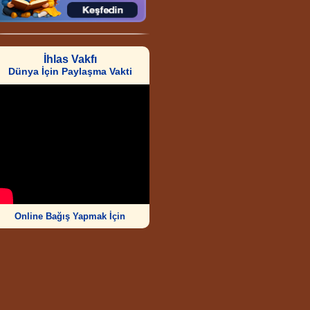
İhlas Vakfı
Dünya İçin Paylaşma Vakti
Online Bağış Yapmak İçin