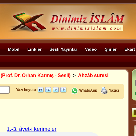
Mobil
Linkler
Sesli Yayınlar
Video
Şiirler
Ekart
 (Prof. Dr. Orhan Karmış - Sesli)
>
Ahzâb suresi
Yazı boyutu
WhatsApp
Yazıcı
1.-3. âyet-i kerimeler