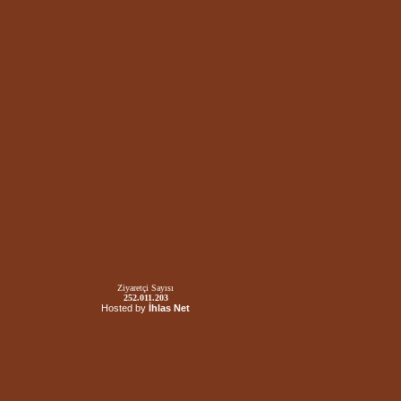
Ziyaretçi Sayısı
252.011.203
Hosted by
İhlas Net