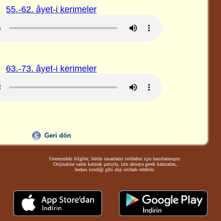
55.-62. âyet-i kerimeler
63.-73. âyet-i kerimeler
Geri dön
Sitemizdeki bilgiler, bütün insanların istifadesi için hazırlanmıştır.
Orijinaline sadık kalmak şartıyla, izin almaya gerek kalmadan,
herkes istediği gibi alıp istifade edebilir.