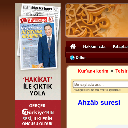
Hakkımızda
Kitaplar
Diller
Kur’an-ı kerim
>
Tefsir
Aradığınız kelime sarı renk ile işaretlenir.
Ahzâb suresi