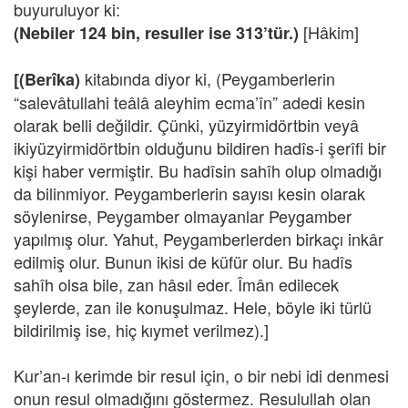
buyuruluyor ki:
[Hâkim]
(Nebiler 124 bin, resuller ise 313’tür.)
kitabında diyor ki, (Peygamberlerin
[(Berîka)
“salevâtullahi teâlâ aleyhim ecma’în” adedi kesin
olarak belli değildir. Çünki, yüzyirmidörtbin veyâ
ikiyüzyirmidörtbin olduğunu bildiren hadîs-i şerîfi bir
kişi haber vermiştir. Bu hadîsin sahîh olup olmadığı
da bilinmiyor. Peygamberlerin sayısı kesin olarak
söylenirse, Peygamber olmayanlar Peygamber
yapılmış olur. Yahut, Peygamberlerden birkaçı inkâr
edilmiş olur. Bunun ikisi de küfür olur. Bu hadîs
sahîh olsa bile, zan hâsıl eder. Îmân edilecek
şeylerde, zan ile konuşulmaz. Hele, böyle iki türlü
bildirilmiş ise, hiç kıymet verilmez).]
Kur’an-ı kerimde bir resul için, o bir nebi idi denmesi
onun resul olmadığını göstermez. Resulullah olan