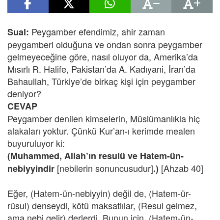
Peygamber efendimiz, ahir zaman
Sual:
peygamberi olduğuna ve ondan sonra peygamber
gelmeyeceğine göre, nasıl oluyor da, Amerika’da
Mısırlı R. Halife, Pakistan’da A. Kadıyani, İran’da
Bahaullah, Türkiye’de birkaç kişi için peygamber
deniyor?
CEVAP
Peygamber denilen kimselerin, Müslümanlıkla hiç
alakaları yoktur. Çünkü Kur’an-ı kerimde mealen
buyuruluyor ki:
(Muhammed, Allah’ın resulü ve Hatem-ün-
[nebilerin sonuncusudur]
[Ahzab 40]
nebiyyindir
.)
Eğer, (Hatem-ün-nebiyyin) değil de, (Hatem-ür-
rüsul) denseydi, kötü maksatlılar, (Resul gelmez,
ama nebi gelir) derlerdi. Bunun için, (Hatem-ün-