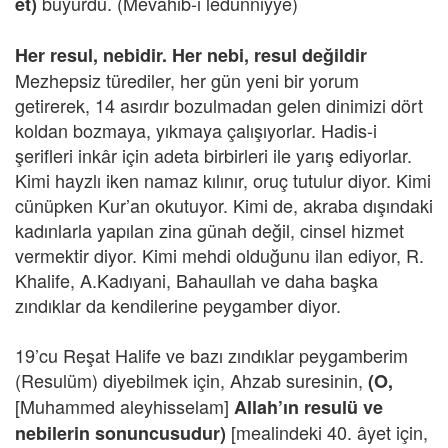
buyurdu. (Mevahib-i ledünniyye)
et)
Her resul, nebidir. Her nebi, resul değildir
Mezhepsiz türediler, her gün yeni bir yorum
getirerek, 14 asırdır bozulmadan gelen dinimizi dört
koldan bozmaya, yıkmaya çalışıyorlar. Hadis-i
şerifleri inkâr için adeta birbirleri ile yarış ediyorlar.
Kimi hayzlı iken namaz kılınır, oruç tutulur diyor. Kimi
cünüpken Kur’an okutuyor. Kimi de, akraba dışındaki
kadınlarla yapılan zina günah değil, cinsel hizmet
vermektir diyor. Kimi mehdi olduğunu ilan ediyor, R.
Khalife, A.Kadıyani, Bahaullah ve daha başka
zındıklar da kendilerine peygamber diyor.
19’cu Reşat Halife ve bazı zındıklar peygamberim
(Resulüm) diyebilmek için, Ahzab suresinin,
(O,
[Muhammed aleyhisselam]
Allah’ın resulü ve
[mealindeki 40. âyet için,
nebilerin sonuncusudur)