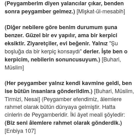
(Peygamberim diyen yalancılar çıkar, benden
[Mişkat-ül-mesabih]
sonra peygamber gelmez.)
(Diğer nebilere göre benim durumum şuna
benzer. Güzel bir ev yapılır, ama bir kerpici
"Şu
eksiktir. Ziyaretçiler, evi beğenir. Yalnız
boşluğa da bir kerpiç konsaydı"
derler. İşte ben o
[Buhari,
kerpicim, nebilerin sonuncusuyum.)
Müslim]
(Her peygamber yalnız kendi kavmine geldi, ben
[Buhari, Müslim,
ise bütün insanlara gönderildim.)
Tirmizi, Nesai] (Peygamber efendimiz, âlemlere
rahmet olarak bütün dünyaya gelmiştir. Hatta
cinlerin de Peygamberidir.
İki âyet meali şöyledir:
(Biz seni âlemlere rahmet olarak gönderdik.)
[Enbiya 107]