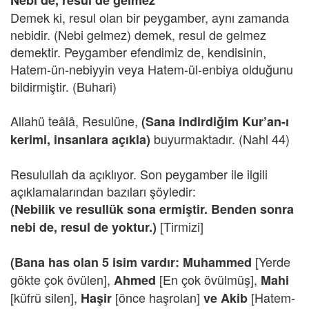
Nebi de, resul de gelmez
Demek ki, resul olan bir peygamber, aynı zamanda
nebidir. (Nebi gelmez) demek, resul de gelmez
demektir. Peygamber efendimiz de, kendisinin,
Hatem-ün-nebiyyin veya Hatem-ül-enbiya olduğunu
bildirmiştir. (Buhari)
Allahü teâlâ, Resulüne,
(Sana indirdiğim Kur’an-ı
buyurmaktadır. (Nahl 44)
kerimi, insanlara açıkla)
Resulullah da açıklıyor. Son peygamber ile ilgili
açıklamalarından bazıları şöyledir:
(Nebilik ve resullük sona ermiştir. Benden sonra
[Tirmizi]
nebi de, resul de yoktur.)
[Yerde
(Bana has olan 5 isim vardır: Muhammed
gökte çok övülen],
[En çok övülmüş],
Ahmed
Mahi
[küfrü silen],
[önce haşrolan]
[Hatem-
Haşir
ve
Akib