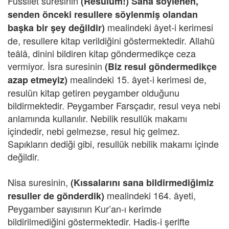
Fussilet suresinin
(Resulüm!) Sana söylenen,
senden önceki resullere söylenmiş olandan
mealindeki âyet-i kerimesi
başka bir şey değildir)
de, resullere kitap verildiğini göstermektedir. Allahü
teâlâ, dinini bildiren kitap göndermedikçe ceza
vermiyor. İsra suresinin
(Biz resul göndermedikçe
mealindeki 15. âyet-i kerimesi de,
azap etmeyiz)
resulün kitap getiren peygamber olduğunu
bildirmektedir. Peygamber Farsçadır, resul veya nebi
anlamında kullanılır. Nebilik resullük makamı
içindedir, nebi gelmezse, resul hiç gelmez.
Sapıkların dediği gibi, resullük nebilik makamı içinde
değildir.
Nisa suresinin,
(Kıssalarını sana bildirmediğimiz
mealindeki 164. âyeti,
resuller de gönderdik)
Peygamber sayısının Kur’an-ı kerimde
bildirilmediğini göstermektedir. Hadis-i şerifte