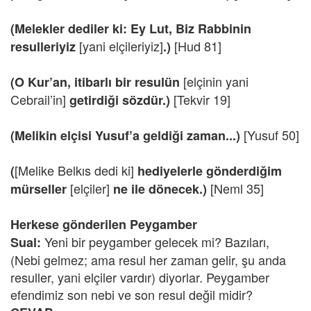
(Melekler dediler ki: Ey Lut, Biz Rabbinin
[yani elçileriyiz]
[Hud 81]
resulleriyiz
.)
[elçinin yani
(O Kur’an, itibarlı bir resulün
Cebrail’in]
[Tekvir 19]
getirdiği sözdür.)
[Yusuf 50]
(Melikin elçisi Yusuf’a geldiği zaman...)
[Melike Belkıs dedi ki]
(
hediyelerle gönderdiğim
[elçiler]
[Neml 35]
mürseller
ne ile dönecek.)
Herkese gönderilen Peygamber
Yeni bir peygamber gelecek mi? Bazıları,
Sual:
(Nebi gelmez; ama resul her zaman gelir, şu anda
resuller, yani elçiler vardır) diyorlar. Peygamber
efendimiz son nebi ve son resul değil midir?