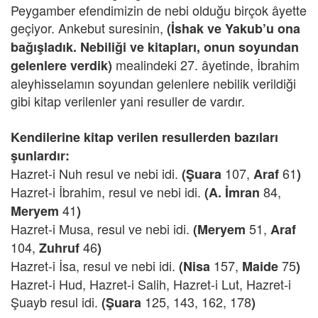
Peygamber efendimizin de nebi olduğu birçok âyette
geçiyor. Ankebut suresinin,
(İshak ve Yakub’u ona
bağışladık. Nebiliği ve kitapları, onun soyundan
mealindeki 27. âyetinde, İbrahim
gelenlere verdik)
aleyhisselamın soyundan gelenlere nebilik verildiği
gibi kitap verilenler yani resuller de vardır.
Kendilerine kitap verilen resullerden bazıları
şunlardır:
Hazret-i Nuh resul ve nebi idi.
107,
61
(Şuara
Araf
)
Hazret-i İbrahim, resul ve nebi idi.
84,
(A. İmran
41
Meryem
)
Hazret-i Musa, resul ve nebi idi.
51,
(Meryem
Araf
104,
46
Zuhruf
)
Hazret-i İsa, resul ve nebi idi.
157,
75
(Nisa
Maide
)
Hazret-i Hud, Hazret-i Salih, Hazret-i Lut, Hazret-i
Şuayb resul idi.
125, 143, 162, 178
(Şuara
)