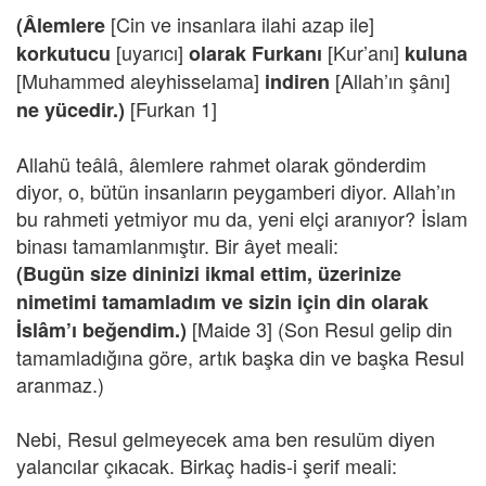
[Cin ve insanlara ilahi azap ile]
(Âlemlere
[uyarıcı]
[Kur’anı]
korkutucu
olarak Furkanı
kuluna
[Muhammed aleyhisselama]
[Allah’ın şânı]
indiren
[Furkan 1]
ne yücedir.)
Allahü teâlâ, âlemlere rahmet olarak gönderdim
diyor, o, bütün insanların peygamberi diyor. Allah’ın
bu rahmeti yetmiyor mu da, yeni elçi aranıyor? İslam
binası tamamlanmıştır. Bir âyet meali:
(Bugün size dininizi ikmal ettim, üzerinize
nimetimi tamamladım ve sizin için din olarak
[Maide 3] (Son Resul gelip din
İslâm’ı beğendim.)
tamamladığına göre, artık başka din ve başka Resul
aranmaz.)
Nebi, Resul gelmeyecek ama ben resulüm diyen
yalancılar çıkacak. Birkaç hadis-i şerif meali: