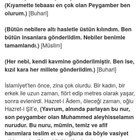
(Kıyamette tebaası en çok olan Peygamber ben
[Buhari]
olurum.)
(Bütün nebilere altı hasletle üstün kılındım. Ben
bütün insanlara gönderildim. Nebiler benimle
[Müslim]
tamamlandı.)
(Her nebi, kendi kavmine gönderilmiştir. Ben ise,
[Buhari]
kızıl kara her millete gönderildim.)
İslamiyet’ten önce, zina çok olurdu. Bir kadın, bir
erkek ile uzun zaman, flört edip metres olarak yaşar,
sonra evlenirdi. Hazret-i Âdem, öleceği zaman, oğlu
Hazret-i Şit’e,
(Yavrum, alnında parlayan bu nur,
son peygamber olan Muhammed aleyhisselamın
nurudur. Bu nuru, mümin, temiz ve afif
hanımlara teslim et ve oğluna da böyle vasiyet