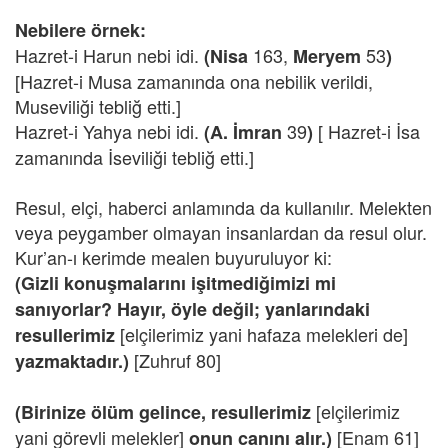
Nebilere örnek:
Hazret-i Harun nebi idi.
163,
53
(Nisa
Meryem
)
[Hazret-i Musa zamanında ona nebilik verildi,
Museviliği tebliğ etti.]
Hazret-i Yahya nebi idi.
39
[ Hazret-i İsa
(A. İmran
)
zamanında İseviliği tebliğ etti.]
Resul, elçi, haberci anlamında da kullanılır. Melekten
veya peygamber olmayan insanlardan da resul olur.
Kur’an-ı kerimde mealen buyuruluyor ki:
(Gizli konuşmalarını işitmediğimizi mi
sanıyorlar? Hayır, öyle değil; yanlarındaki
[elçilerimiz yani hafaza melekleri de]
resullerimiz
[Zuhruf 80]
yazmaktadır.)
[elçilerimiz
(Birinize ölüm gelince, resullerimiz
yani görevli melekler]
[Enam 61]
onun canını alır.)