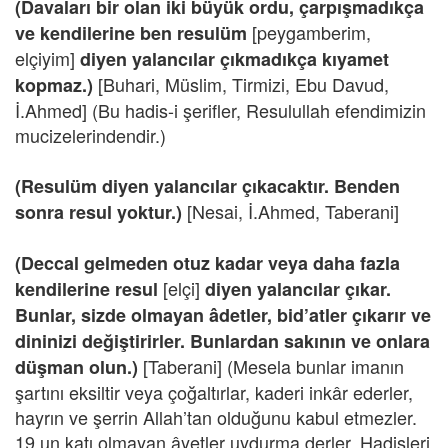
(Davaları bir olan iki büyük ordu, çarpışmadıkça
[peygamberim,
ve kendilerine ben resulüm
elçiyim]
diyen yalancılar çıkmadıkça kıyamet
[Buhari, Müslim, Tirmizi, Ebu Davud,
kopmaz.)
İ.Ahmed] (Bu hadis-i şerifler, Resulullah efendimizin
mucizelerindendir.)
(Resulüm diyen yalancılar çıkacaktır. Benden
[Nesai, İ.Ahmed, Taberani]
sonra resul yoktur.)
(Deccal gelmeden otuz kadar veya daha fazla
[elçi]
kendilerine resul
diyen yalancılar çıkar.
Bunlar, sizde olmayan âdetler, bid’atler çıkarır ve
dininizi değiştirirler. Bunlardan sakının ve onlara
[Taberani] (Mesela bunlar imanın
düşman olun.)
şartını eksiltir veya çoğaltırlar, kaderi inkâr ederler,
hayrın ve şerrin Allah’tan olduğunu kabul etmezler.
19 un katı olmayan âyetler uydurma derler. Hadisleri