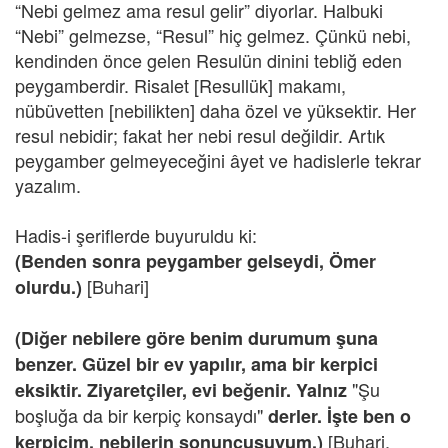
“Nebi gelmez ama resul gelir” diyorlar. Halbuki
“Nebi” gelmezse, “Resul” hiç gelmez. Çünkü nebi,
kendinden önce gelen Resulün dinini tebliğ eden
peygamberdir. Risalet [Resullük] makamı,
nübüvetten [nebilikten] daha özel ve yüksektir. Her
resul nebidir; fakat her nebi resul değildir. Artık
peygamber gelmeyeceğini âyet ve hadislerle tekrar
yazalım.
Hadis-i şeriflerde buyuruldu ki:
(Benden sonra peygamber gelseydi, Ömer
[Buhari]
olurdu.)
(Diğer nebilere göre benim durumum şuna
benzer. Güzel bir ev yapılır, ama bir kerpici
"Şu
eksiktir. Ziyaretçiler, evi beğenir. Yalnız
boşluğa da bir kerpiç konsaydı"
derler. İşte ben o
[Buhari,
kerpicim, nebilerin sonuncusuyum.)