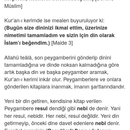
Müslim]
Kur’an-ı kerimde ise mealen buyuruluyor ki:
(Bugün size dininizi ikmal ettim, üzerinize
nimetimi tamamladım ve sizin için din olarak
[Maide 3]
İslam’ı beğendim.)
Allahü teâlâ, son peygamberini gönderip dinini
tamamladığına ve dinde noksan kalmadığına göre
artık başka din ve başka peygamber aramak,
Kur’an-ı kerimi inkâr olur. Peygamberlere ve onlara
gönderilen kitaplara inanmak, imanın şartlarındandır.
Yeni bir din getiren, kendisine kitap verilen
Peygambere
dendiği gibi
de denir. Yani
resul
nebi
her resul, nebidir. Her nebi, resul değildir. Yeni din
getirmeyip, önceki dine davet edenlere
denir.
nebi