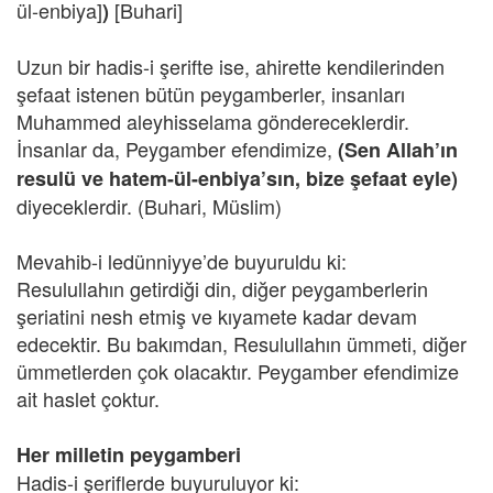
ül-enbiya]
[Buhari]
)
Uzun bir hadis-i şerifte ise, ahirette kendilerinden
şefaat istenen bütün peygamberler, insanları
Muhammed aleyhisselama göndereceklerdir.
İnsanlar da, Peygamber efendimize,
(Sen Allah’ın
resulü ve hatem-ül-enbiya’sın, bize şefaat eyle)
diyeceklerdir. (Buhari, Müslim)
Mevahib-i ledünniyye’de buyuruldu ki:
Resulullahın getirdiği din, diğer peygamberlerin
şeriatini nesh etmiş ve kıyamete kadar devam
edecektir. Bu bakımdan, Resulullahın ümmeti, diğer
ümmetlerden çok olacaktır. Peygamber efendimize
ait haslet çoktur.
Her milletin peygamberi
Hadis-i şeriflerde buyuruluyor ki: