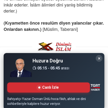
inkâr ederler. İslâm âlimleri dini yanlış bildirmiş
derler.)
(Kıyametten önce resulüm diyen yalancılar çıkar.
[Müslim, Taberani]
Onlardan sakının.)
×
Huzura Doğru
Copyright © 2008 - Dinimiz İslam. Her Hakkı Saklıdır.
📺
05:15 - 05:45
arası
Sitemizdeki bilgiler, bütün insanların istifadesi için
hazırlanmıştır. Orijinaline sadık kalmak şartıyla, izin
Canlı İzle
almaya gerek kalmadan, herkes istediği gibi alıp istifade
edebilir.
İlahiyatçı-Yazar Osman Ünlü hoca fıkıh, ahlak ve dini
sohbetleriyle kalplere huzur veriyor.
Normal Siteyi Göster