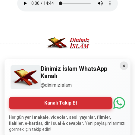
×
Copyright © 2008 - Dinimiz İslam. Her Hakkı Saklıdır.
Dinimiz İslam WhatsApp
Kanalı
Sitemizdeki bilgiler, bütün insanların istifadesi için
@dinimizislam
hazırlanmıştır. Orijinaline sadık kalmak şartıyla, izin
almaya gerek kalmadan, herkes istediği gibi alıp istifade
edebilir.
Kanalı Takip Et
Normal Siteyi Göster
Her gün
yeni makale, videolar, sesli yayınlar, filmler,
ilahiler, e-kartlar, dini sual & cevaplar.
Yeni paylaşımlarımızı
görmek için takip edin!