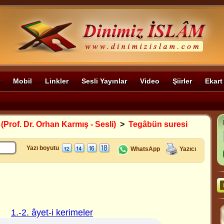
Mobil
Linkler
Sesli Yayınlar
Video
Şiirler
Ekart
 (Prof. Dr. Orhan Karmış - Sesli)
>
Tegâbün suresi
Yazı boyutu
WhatsApp
Yazıcı
1.-2. âyet-i kerimeler