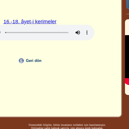
16.-18. âyet-i kerimeler
Geri dön
Sitemizdeki bilgiler, bütün insanların istifadesi için hazırlanmıştır.
Orijinaline sadık kalmak şartıyla, izin almaya gerek kalmadan,