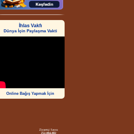
İhlas Vakfı
Dünya İçin Paylaşma Vakti
Online Bağış Yapmak İçin
Ziyaretçi Sayısı
252.004.082