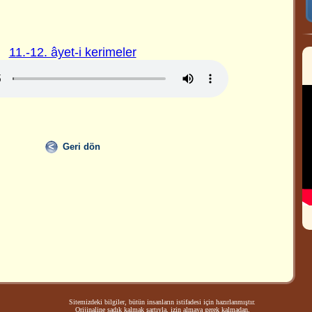
11.-12. âyet-i kerimeler
Geri dön
Sitemizdeki bilgiler, bütün insanların istifadesi için hazırlanmıştır.
Orijinaline sadık kalmak şartıyla, izin almaya gerek kalmadan,