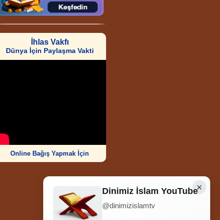
İhlas Vakfı
Dünya İçin Paylaşma Vakti
Online Bağış Yapmak İçin
×
Dinimiz İslam YouTube
@dinimizislamtv
Ziyaretçi Sayısı
252.005.407