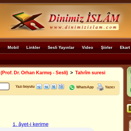
Mobil
Linkler
Sesli Yayınlar
Video
Şiirler
Ekart
 (Prof. Dr. Orhan Karmış - Sesli)
>
Tahrîm suresi
Yazı boyutu
WhatsApp
Yazıcı
1. âyet-i kerime