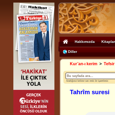
Hakkımızda
Kitaplar
Diller
Kur’an-ı kerim
>
Tefsir
Aradığınız kelime sarı renk ile işaretlenir.
Tahrîm suresi